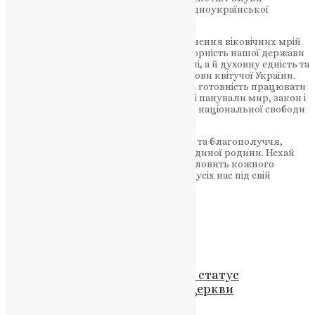
Української Народної Республіки і Західноукраїнської
Народної Республіки.
День Соборності знаменує собою здійснення віковічних мрій
багатьох поколінь українців. Адже соборність нашої держави
означає не тільки цілісність нашої землі, а й духовну єдність та
спільні прагнення на шляху до розбудови квітучої України.
Сьогодні, як ніколи, необхідна взаємна готовність працювати
над тим, щоб у нашому спільному домі панували мир, закон і
благополуччя, невіддільна від почуття національної свободи
та гідності.
Дозвольте побажати усім вам здоров’я та благополуччя,
миру й добробуту, мудрості і почуття єдиної родини. Нехай
Всемилостивий Господь щедро благословить кожного
українця, а Пречиста Діва Марія візьме усіх нас під свій
Материнський Покров!
Схожі записи
Новини
,
Фото
Київська патріархія підтримує статус
Патріархату для Української Церкви