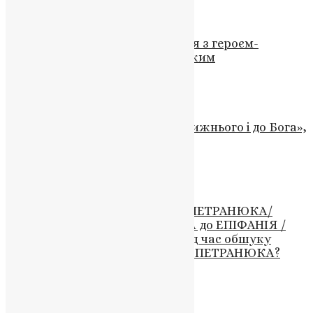
News
,
2 роки тому
1 хв
читати
Відео
,
Новини
У Тернополі провели прощання з героєм-
захисником Віталієм Рибальським
News
,
3 роки тому
1 хв
читати
Новини
,
Фото
«Заздрість вбиває любов до ближнього і до Бога»,
— Митрополит Епіфаній
News
,
11 місяців тому
2 хв
читати
Відео
,
Новини
ВИКРИТО ШАХРАЯ ТИХОНА ПЕТРАНЮКА/
Злети та падіння від ФІЛАРЕТА до ЕПІФАНІЯ /
Що знайшли правоохоронці під час обшуку
помешкання єпископа Тихона ПЕТРАНЮКА?
UAPC
,
5 років тому
11 хв
читати
Новини
,
Фото