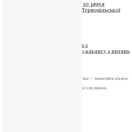
Митрополит Симеон відзначив 10-річчя
освячення храму в Заліщиках Тернопільської
області
News
,
3 роки тому
4 хв
читати
Новини
,
Фото
Митрополит Епіфаній зустрівся з
представниками Міжнародного альянсу з питань
свободи релігій
News
,
3 роки тому
1 хв
читати
Якщо маєте можливість, підтримайте нас — натисніть нижче
«Пожертва».
Ваша допомога зміцнює наше служіння.
ПОЖЕРТВА
НАШ ТЕЛЕГРАМ