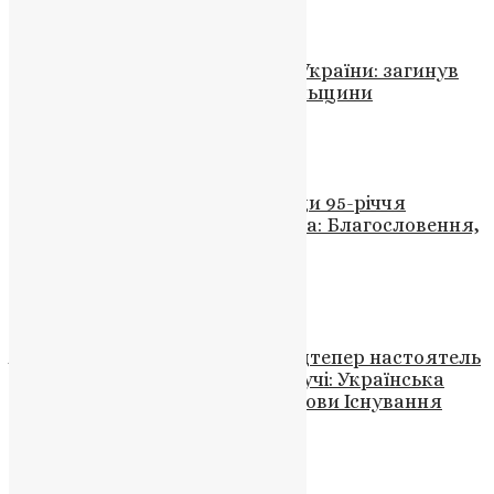
News
,
5 місяців тому
2 хв
читати
Новини
Війна забирає ще одного сина України: загинув
молодий військовий з Тернопільщини
News
,
3 роки тому
1 хв
читати
Відео
,
Новини
,
Фото
Урочисте богослужіння з нагоди 95-річчя
Святійшого Патріарха Філарета: Благословення,
Молитви та Подяка
News
,
3 роки тому
2 хв
читати
Відео
,
Новини
,
Фото
Архімандрит Ісаак Зінкевич відтепер настоятель
храм Святих Петра і Павла в Бучі: Українська
Церква Переходить до Рідної Мови Існування
News
,
3 роки тому
1 хв
читати
Новини
,
Фото