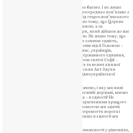
Соборність означає для нас надзвичайно багато. І не лише
тому, що походження цього слова безпосередньо пов’язане з
християнським вченням та походить від старослов’янського
«съборъ», тобто збори, зібрання. Не лише тому, що Церква
Христова є Вселенською (Καθολική) Церквою, а за
слов’янським перекладом Символу віри, який дійшов до нас
від святих Кирила і Мефодія, – Соборною. Не лише тому, що
соборність – богословське поняття, яке означає єдність,
цілісність Церкви, об’єднання вс
іх її членів під її Головою –
Господом нашим Ісусом Христом. Для нас, українців,
соборність означає й історичний факт державного єднання,
коли 101 рік тому на площі перед Собором святої Софії –
храмом, який уособлює духовну єдність та велич княжої
Київської держави – урочисто проголосили Акт Злуки
Української Народної Республіки й Західноукраїнської
Народної Республіки в єдину державу.
Згадуючи ті події та ціну, яку було заплачено, і яку ми нині
змушені платити за право жити у незалежній державі, маємо
найперше зробити висновок: наша сила – в єдності! Не
розділені, а об’єднані вірою, любов’ю і прагненням кращого
майбутнього для України, з Божою допомогою ми здатні
подолати багато труднощів і перепон, перемогти ворога і
нарешті здобути справедливий мир. І лише в єдності ми
здатні його зберегти.
Тож бажаю всім нам мудрості від Бога, зваженості у рішеннях,