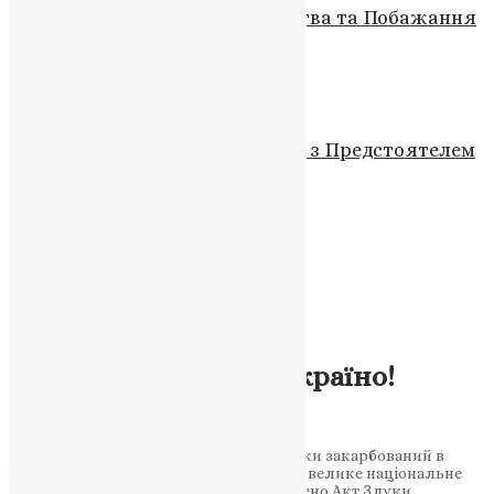
Патріарший Рік: Спільна Молитва та Побажання
на Фанарі
News
,
3 роки тому
2 хв
читати
Новини
,
Фото
«Світло Різдва єднає»: Літургія з Предстоятелем
ПЦУ в Києві
News
,
7 місяців тому
2 хв
читати
Новини
З Днем Соборності, Україно!
UAPC
,
10 років тому
1 хв
читати
Новини
З Днем Соборності, Україно!
UAPC
,
10 років тому
1 хв
читати
Особливий день 22 січня 1919 року навіки закарбований в
історії нашого волелюбного народу як велике національне
свято. Саме в цей день було проголошено Акт Злуки