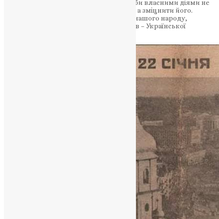
розсудливості та далекоглядності, щоби власними діями не
похитнути наш спільний дім – Україну, а зміцнити його.
Сьогодні помолімося разом за єдність нашого народу,
держави та одного з її наріжних каменів – Української
Православної Церкви!