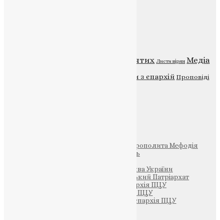
Категорії
Відео
ENG - News
Житія святих
Медіа
Діти
Листи вірян
Новини
Молитва
Новини з єпархій
Проповіді
Фото
Свята
Інші
Фонд Пам’яті Блаженнішого Митрополита Мефодія
Парафія Святих Жон-Мироносиць
Патріархія ПЦУ (УАПЦ)
Офіційна сторінка – Помісна Церква України
Вселенський Константинопольський Патріархат
Тернопільсько-Кременецька єпархія ПЦУ
Тернопільсько-Бучацька єпархія ПЦУ
Тернопільсько-Теребовлянська єпархія ПЦУ
Щедрик – Церковна Лавка