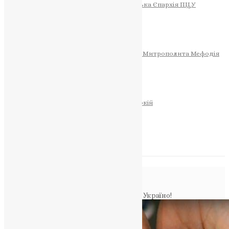
Тернопільсько-Теребовлянська Єпархія ПЦУ
СОБОР РІЗДВА ХРИСТОВОГО
Розклад Богослужінь
Тернопільська Матір Божа
Святині
МИТРОПОЛИТ МЕФОДІЙ
Фонд Пам’яті Блаженнішого Митрополита Мефодія
Історія
ЦЕРКОВНИЙ КАЛЕНДАР
МОЛИТВА
Молитви
ОНЛАЙН ПОСЛУГИ
Записки за здоров’я та за упокій
Запалити свічку
НОВИНИ
Повідомлення в блозі
Головна
>
Новини
>
З Днем Соборності, Україно!