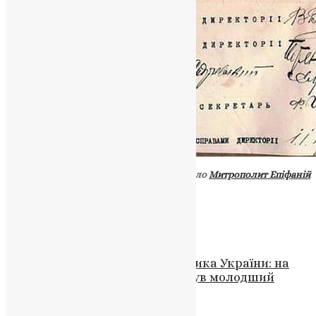
Джерело
Митрополит Епіфаній
Схожі записи
Новини
,
Фото
Чортківщина втратила захисника України: на
Запорізькому напрямку загинув молодший
сержант Андрій Степаненко