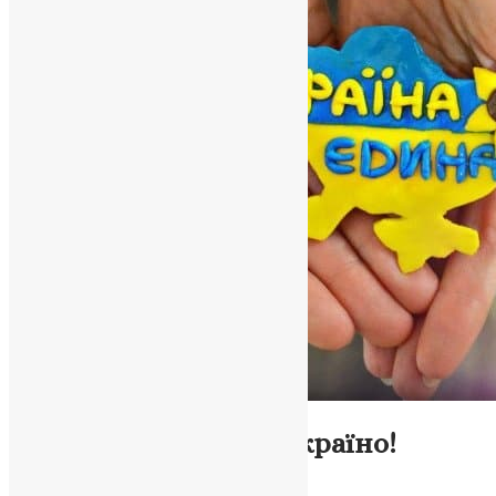
Новини
З Днем Соборності, Україно!
UAPC
,
7 років тому
1 хв
читати