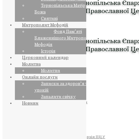
Тернопільська Матір
Божа
Святині
Митрополит Мефодій
Фонд Пам’яті
Блаженнішого Митрополита
Мефодія
Історія
Церковний календар
Молитва
Молитви
Онлайн послуги
Записки за здоров’я та за
упокій
Запалити свічку
ПРЕДСТОЯТЕЛЬ
Православна Церква України
Новини
ПРАВЛЯЧІ АРХІЄРЕЇ
Преосвященний НЕСТОР
Преосвященний ПАВЛО
Преосвященний ТИХОН
ЄПАРХІЇ
Тернопільська Єпархія ПЦУ
Тернопільсько-Бучацька Єпархія ПЦУ