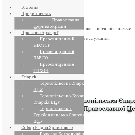
Головна
Предстоятель
Православна
Церква України
Якщо маєте можливість, підтримайте нас — натисніть нижче
Правлячі Архієреї
«Пожертва».
Ваша допомога зміцнює наше служіння.
Преосвященний
НЕСТОР
ПОЖЕРТВА
Преосвященний
ПАВЛО
НАШ ТЕЛЕГРАМ
Преосвященний
ТИХОН
Єпархії
Тернопільська Єпархія
ПЦУ
Тернопільсько-Бучацька
Єпархія ПЦУ
Тернопільсько-
Теребовлянська Єпархія
ПЦУ
Собор Різдва Христового
Розклад Богослужінь