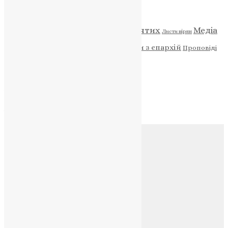
Категорії
Відео
ENG - News
Житія святих
Медіа
Діти
Листи вірян
Новини
Молитва
Новини з єпархій
Проповіді
Фото
Свята
Архів
Архів
Соц.медіа
Контакти
E-mail:
info@uapc.te.ua
Веб-сайт:
https://uapc.te.ua
Головна
Контакти
Публічна оферта