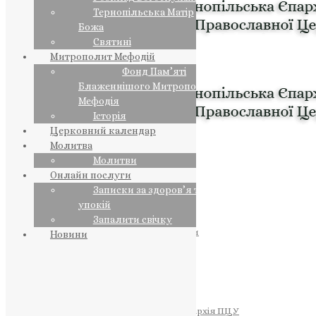
Тернопільська Матір
Божа
Святині
Митрополит Мефодій
Фонд Пам’яті
Блаженнішого Митрополита
Мефодія
Історія
Церковний календар
Молитва
Молитви
Онлайн послуги
Записки за здоров’я та за
упокій
Запалити свічку
ПРЕДСТОЯТЕЛЬ
Православна Церква України
Новини
ПРАВЛЯЧІ АРХІЄРЕЇ
Преосвященний НЕСТОР
Преосвященний ПАВЛО
Преосвященний ТИХОН
ЄПАРХІЇ
Тернопільська Єпархія ПЦУ
Тернопільсько-Бучацька Єпархія ПЦУ