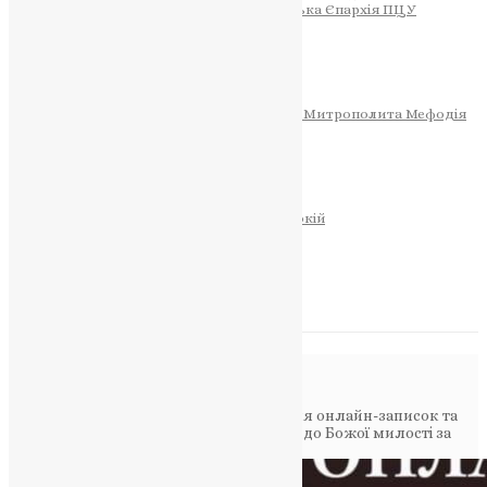
Тернопільсько-Теребовлянська Єпархія ПЦУ
СОБОР РІЗДВА ХРИСТОВОГО
Розклад Богослужінь
Тернопільська Матір Божа
Святині
МИТРОПОЛИТ МЕФОДІЙ
Фонд Пам’яті Блаженнішого Митрополита Мефодія
Історія
ЦЕРКОВНИЙ КАЛЕНДАР
МОЛИТВА
Молитви
ОНЛАЙН ПОСЛУГИ
Записки за здоров’я та за упокій
Запалити свічку
НОВИНИ
Повідомлення в блозі
Головна
>
Новини
>
Важливість подання онлайн-записок та
запалення онлайн-свічок: Звертайтеся до Божої милості за
допомогою сучасних технологій