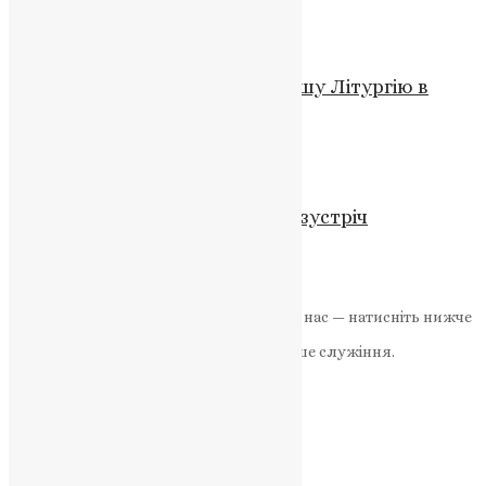
News
,
3 роки тому
4 хв
читати
Новини
,
Фото
На Закарпатті відслужили першу Літургію в
новозбудованому храмі ПЦУ
UAPC
,
4 роки тому
1 хв
читати
Новини
21 лютого відбудеться онлайн-зустріч
православної молоді України
UAPC
,
5 років тому
1 хв
читати
Якщо маєте можливість, підтримайте нас — натисніть нижче
«Пожертва».
Ваша допомога зміцнює наше служіння.
ПОЖЕРТВА
НАШ ТЕЛЕГРАМ