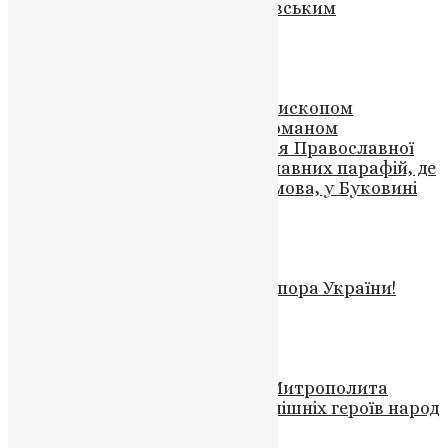
десантником Михайлом Грабовським
News
,
4 місяці тому
2 хв
читати
Новини
,
Фото
Ексклюзивне інтерв’ю з Архієпископом
Чернівецьким і Хотинським Германом
Семанчуком – поточна ситуація Православної
Церкви Української та православних парафій, де
використовується румунська мова, у Буковині
News
,
3 роки тому
5 хв
читати
Новини
,
Свята
,
Фото
Вітаю із Днем Державного Прапора України!
UAPC
,
4 роки тому
1 хв
читати
Відео
,
Новини
Пророчі слова Блаженнішого Митрополита
Мефодія: “Прийде час, і про нинішніх героїв народ
буде складати легенди”