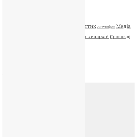
Категорії
Відео
ENG - News
Житія святих
Медіа
Діти
Листи вірян
Новини
Молитва
Новини з єпархій
Проповіді
Фото
Свята
Архів
Архів
Соц.медіа
Контакти
E-mail:
info@uapc.te.ua
Веб-сайт:
https://uapc.te.ua
Головна
Контакти