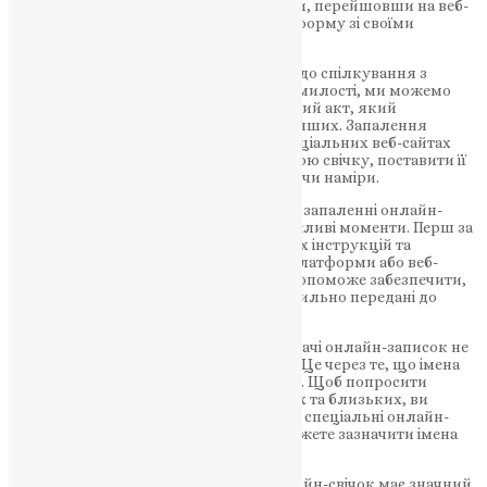
ефективно. Зазвичай це можна зробити, перейшовши на веб-
сторінку або залишивши електронну форму зі своїми
просьбами.
Також, щоб показати наше прагнення до спілкування з
Божою силою та звернутися до Божої милості, ми можемо
запалити онлайн-свічки. Це символічний акт, який
демонструє нашу віру та співчуття до інших. Запалення
онлайн-свічок можна здійснити на спеціальних веб-сайтах
або додатках, де ви можете вибрати свою свічку, поставити її
віртуально та висловити свої молитви чи наміри.
Однак, при поданні онлайн-записок та запаленні онлайн-
свічок, ми повинні пам’ятати деякі важливі моменти. Перш за
все, необхідно дотримуватися вказаних інструкцій та
використовувати спеціальні онлайн-платформи або веб-
сторінки, що надають ці послуги. Це допоможе забезпечити,
що ваші записки та свічки будуть правильно передані до
церковного сервісу.
Також важливо пам’ятати, що при подачі онлайн-записок не
слід вказувати імена у коментарях ФБ. Це через те, що імена
не будуть згадуватися під час молитви. Щоб попросити
молитовну підтримку для своїх рідних та близьких, ви
повинні використовувати вищезгадані спеціальні онлайн-
посилання або веб-сторінки, де ви зможете зазначити імена
для молитви.
Використання онлайн-записок та онлайн-свічок має значний