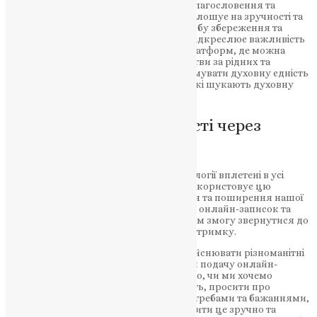
записок та онлайн-свічок для подачі благословення та
звернення до Божої милості. Вона наголошує на зручності та
доступності таких технологій, як способу збереження та
поширення нашої віри. Стаття також підкреслює важливість
використання спеціальних онлайн-платформ, де можна
подати свої записки та замовити молитви за рідних та
близьких. Такі дії допомагають підтримувати духовну єдність
та залучають до спільноти віруючих, які шукають духовну
підтримку та благословення.
Шлях до духовної єдності через
онлайн-спільноту
У сучасному цифровому світі, де технології вплетені в усі
сфери нашого життя, Церква також використовує цю
зручність і доступність для збереження та поширення нашої
віри. Одним з таких способів є подання онлайн-записок та
запалення онлайн-свічок, які дають нам змогу звернутися до
Божої милості та отримати духовну підтримку.
Сучасні технології дозволяють нам здійснювати різноманітні
дії з комфортом і легкістю, включаючи подачу онлайн-
записок на молитву. Незалежно від того, чи ми хочемо
подякувати Богу за отриману благодать, просити про
вибачення або звернутися зі своїми потребами та бажаннями,
онлайн-записки дозволяють нам зробити це зручно та