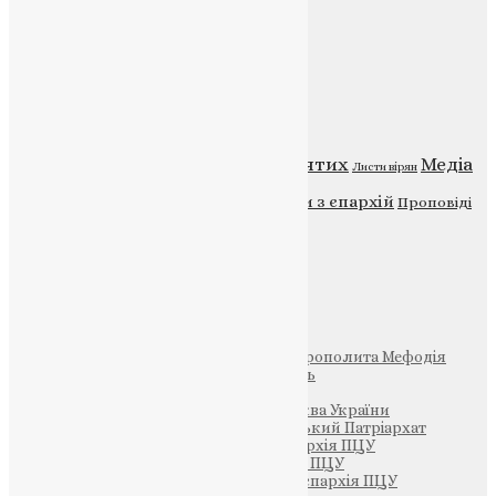
Публічна оферта
Категорії
Відео
ENG - News
Житія святих
Медіа
Діти
Листи вірян
Новини
Молитва
Новини з єпархій
Проповіді
Фото
Свята
Інші
Фонд Пам’яті Блаженнішого Митрополита Мефодія
Парафія Святих Жон-Мироносиць
Патріархія ПЦУ (УАПЦ)
Офіційна сторінка – Помісна Церква України
Вселенський Константинопольський Патріархат
Тернопільсько-Кременецька єпархія ПЦУ
Тернопільсько-Бучацька єпархія ПЦУ
Тернопільсько-Теребовлянська єпархія ПЦУ