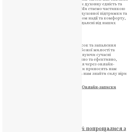
плюс – вони допомагають нам зберегти духовну єдність та
залучають нас до спільноти віруючих. Ми стаємо частинкою
великої онлайн-спільноти, яка шукає духовної підтримки та
благословення. Це може стати джерелом надії та комфорту,
особливо в трудних часах, коли ми віддалені від наших
рідних та нашої спільноти.
Онлайн послуги
Отже, необхідність подачі онлайн-записок та запалення
онлайн-свічок полягає у зверненні до Божої милості та
підтримці наших близьких. Використовуючи сучасні
технології, ми можемо зробити це зручно та ефективно,
створюючи духовну єдність та співчуття через онлайн-
спільноту. Нехай наші молитви та свічки приносять нам
спокій, благословення та допомагають нам знайти силу віри
у складних моментах життя.
Теги
#Божа милість
#духовна єдність
#Онлайн-записки
#онлайн-свічки
#онлайн-спільнота
Схожі записи
Новини
,
Фото
Коропецька громада в скорботі: попрощалися з