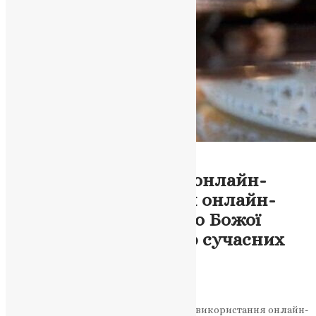
Тернопільська Єпархія
Новини
Важливість подання онлайн-
записок та запалення онлайн-
свічок: Звертайтеся до Божої
милості за допомогою сучасних
технологій
News
,
3 роки тому
2 хв
читати
Стаття пропонує увагу до необхідності використання онлайн-