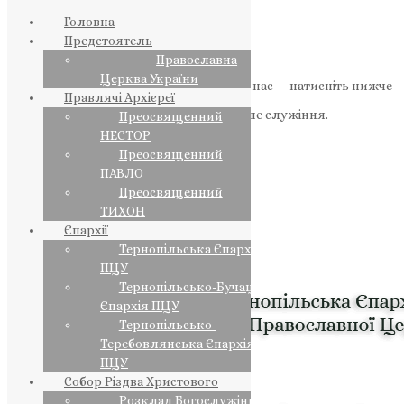
Головна
Предстоятель
Православна
Церква України
Якщо маєте можливість, підтримайте нас — натисніть нижче
Правлячі Архієреї
«Пожертва».
Ваша допомога зміцнює наше служіння.
Преосвященний
НЕСТОР
ПОЖЕРТВА
Преосвященний
ПАВЛО
НАШ ТЕЛЕГРАМ
Преосвященний
ТИХОН
Єпархії
Тернопільська Єпархія
ПЦУ
Тернопільсько-Бучацька
Єпархія ПЦУ
Тернопільсько-
Теребовлянська Єпархія
ПЦУ
Собор Різдва Христового
Розклад Богослужінь