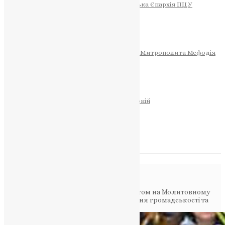
Тернопільсько-Теребовлянська Єпархія ПЦУ
СОБОР РІЗДВА ХРИСТОВОГО
Розклад Богослужінь
Тернопільська Матір Божа
Святині
МИТРОПОЛИТ МЕФОДІЙ
Фонд Пам’яті Блаженнішого Митрополита Мефодія
Історія
ЦЕРКОВНИЙ КАЛЕНДАР
МОЛИТВА
Молитви
ОНЛАЙН ПОСЛУГИ
Записки за здоров’я та за упокій
Запалити свічку
НОВИНИ
Повідомлення в блозі
Головна
>
Фото
>
Скандал з колаборантом на Молитовному
сніданку в Тернополі викликає обурення громадськості та
вимагає дій влади