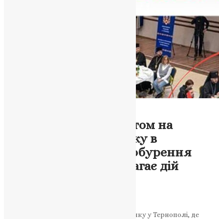
Тернопільська Єпархія
Новини
,
Фото
Скандал з колаборантом на
Молитовному сніданку в
Тернополі викликає обурення
громадськості та вимагає дій
влади
News
,
3 роки тому
2 хв
читати
Скандал стався на Молитовному сніданку у Тернополі, де