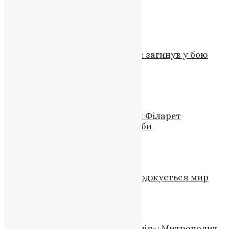
святого Іоанна Предтечі
News
,
2 роки тому
3 хв
читати
Новини
,
Фото
Втрата для Шумської громади: загинув у бою
Іван Анатолійович Педоренко
News
,
2 роки тому
1 хв
читати
Новини
,
Фото
Нагородження Воїнів: Патріарх Філарет
підкреслив духовну силу служби
News
,
3 роки тому
2 хв
читати
Новини
,
Фото
Де починаються війни і як народжується мир
News
,
2 місяці тому
2 хв
читати
Новини
,
Фото
«Наша зброя — правда Євангелія»: Митрополит