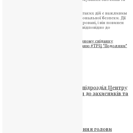
зради національних інтересів.
Засудження владою та громадськістю таких дій є важливим
кроком в захисті правопорядку та національної безпеки. Дії
Тараса Петранюка не можуть бути толеровані, і він повинен
бути притягнутий до відповідальності відповідно до
законодавства України.
Теги
#в Тернополі
#керівник
#Молитовному сніданку
#поліцейським
#Скандал
#Тарас Петраню
#ТРЦ "Подоляни"
#Україна
Схожі записи
Новини
,
Фото
Митрополит Епіфаній освятив підрозділ Центру
«ОМЕГА» Нацгвардії: Звернення до захисників та
молитви за перемогу
News
,
3 роки тому
1 хв
читати
Молитва
,
Новини
,
Фото
Церква відзначає третє знайдення голови