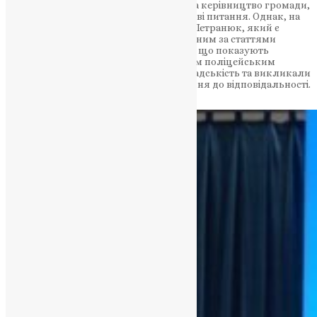
зібралися громадські діячі, політики та керівництво громади,
щоб помолитися та обговорити важливі питання. Однак, на
заході з’явився керівник єпархії Тарас Петранюк, який є
злочинцем і колаборантом, засуджуваним за статтями
Кримінального кодексу України. Фото, що показують
Петранюка за столом поруч із головним поліцейським
Тернопільської області, обурили громадськість та викликали
вимогу до його відставки та притягнення до відповідальності.