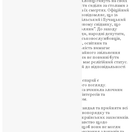
відбувається в часі війни, коли 19-річні хлопці гинуть на своїх
бойових позиціях, щоб такі мордоворити сиділи за столами з
білими скатертиночками і піарились на їх смертях. Офіційний
сайт Тернопільсько-Бучацької єпархії повідомляє, що 16
березня 2023 року, архієпископ Тернопільський і Бучацький
Тихон Петранюк взяв участь у молитовному сніданку, що
відбувся у Тернопільському ТРЦ “Подоляни”. До заходу
також долучились керівництво громади, народні депутати,
військовослужбовці, сім’ї загиблих військовослужбовців,
волонтери, державні та культурні діячі, освітяни та
громадські активісти області. Громадськість вимагає
покарання для Тараса Івановича та негайного звільнення
його з посади керівника єпархії. Злочини не повинні бути
терпимі ніким, навіть якщо злочинець має релігійний статус.
За такі дії він повинен бути притягнутий до відповідальності
згідно з українським законодавством.
Окрім цього, така поведінка керівника єпархії є
неприйнятною з морального та етичного погляду.
Колаборація з окупаційною владою, яка вчинила злочини
проти України, є зрадою національних інтересів та
засуджується українським суспільством.
Влада має негайно розслідувати цей скандал та прийняти всі
необхідні заходи для забезпечення правопорядку та
належної поваги до пам’яті загиблих українських захисників.
Також необхідно переглянути законодавство щодо
релігійних організацій та забезпечити, щоб вони не могли
використовувати свій статус для приховування злочинів та