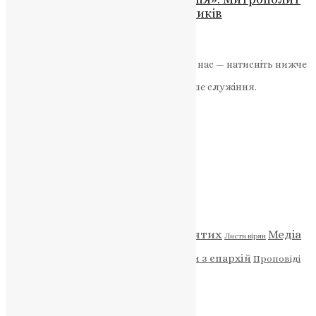
Епіфаній звернувся до випускників
News
,
2 місяці тому
2 хв
читати
Якщо маєте можливість, підтримайте нас — натисніть нижче
«Пожертва».
Ваша допомога зміцнює наше служіння.
ПОЖЕРТВА
НАШ ТЕЛЕГРАМ
Категорії
Відео
ENG - News
Житія святих
Медіа
Діти
Листи вірян
Новини
Молитва
Новини з єпархій
Проповіді
Фото
Свята
Архів