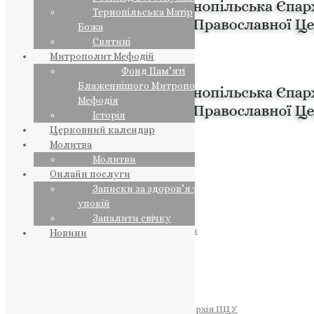
Тернопільська Матір
Божа
Святині
Митрополит Мефодій
Фонд Пам’яті
Блаженнішого Митрополита
Мефодія
Історія
Церковний календар
Молитва
Молитви
Онлайн послуги
Записки за здоров’я та за
упокій
Запалити свічку
ПРЕДСТОЯТЕЛЬ
Православна Церква України
Новини
ПРАВЛЯЧІ АРХІЄРЕЇ
Преосвященний НЕСТОР
Преосвященний ПАВЛО
Преосвященний ТИХОН
ЄПАРХІЇ
Тернопільська Єпархія ПЦУ
Тернопільсько-Бучацька Єпархія ПЦУ