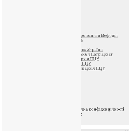
Фото
Свята
Інші
Фонд Пам’яті Блаженнішого Митрополита Мефодія
Парафія Святих Жон-Мироносиць
Патріархія ПЦУ (УАПЦ)
Офіційна сторінка – Помісна Церква України
Вселенський Константинопольський Патріархат
Тернопільсько-Кременецька єпархія ПЦУ
Тернопільсько-Бучацька єпархія ПЦУ
Тернопільсько-Теребовлянська єпархія ПЦУ
Щедрик – Церковна Лавка
ПОЖЕРТВА
НАШ ТЕЛЕГРАМ
© 2015-2026 Всі права захищені.
Політика конфіденційності
файлів та Cookie