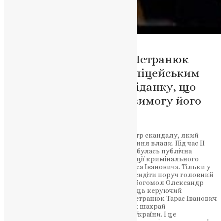
Керівник єпархії Тарас Петранюк
зібрався за столом з поліцейським
під час молитовного сніданку, що
спричинило критику і вимогу його
відставки.
Західна Україна знову потрапила в центр скандалу, який
викликав гнів громадськості і засудження влади. Під час ІІ
Молитовного сніданку у Тернополі, відбулась публічна
демонстрація наглої та впевненої позиції кримінального
злодія та колаборанта Петранюка Тараса Івановича. Тільки у
нас в Україні за одним столом можуть сидіти поруч головний
поліцейський Тернопільської області Богомол Олександр
Миколайович і кримінальний злочинець керуючий
Тернопільсько-Бучацькою Єпархією Петранюк Тарас Іванович
(Тихон) відомий в кримінальних колах шахрай
обвинувачений за ст.190 ч.2 та ст.111КК України. І це