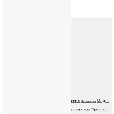
Архів
Соц.медіа
Контакти
E-mail:
info@uapc.te.ua
Веб-сайт:
https://uapc.te.ua
Головна
Контакти
Публічна оферта
Категорії
Відео
ENG - News
Житія святих
Медіа
Діти
Листи вірян
Новини
Молитва
Новини з єпархій
Проповіді