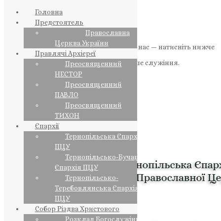
Головна
Предстоятель
Православна
Церква України
Якщо маєте можливість, підтримайте нас — натисніть нижче
Правлячі Архієреї
«Пожертва».
Ваша допомога зміцнює наше служіння.
Преосвященний
НЕСТОР
ПОЖЕРТВА
Преосвященний
ПАВЛО
НАШ ТЕЛЕГРАМ
Преосвященний
ТИХОН
Єпархії
Тернопільська Єпархія
ПЦУ
Тернопільсько-Бучацька
Єпархія ПЦУ
Тернопільсько-
Теребовлянська Єпархія
ПЦУ
Собор Різдва Христового
Розклад Богослужінь