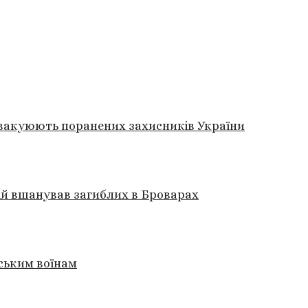
 евакуюють поранених захисників України
ій вшанував загиблих в Броварах
ським воїнам