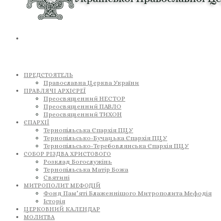
ПРЕДСТОЯТЕЛЬ
Православна Церква України
ПРАВЛЯЧІ АРХІЄРЕЇ
Преосвященний НЕСТОР
Преосвященний ПАВЛО
Преосвященний ТИХОН
ЄПАРХІЇ
Тернопільська Єпархія ПЦУ
Тернопільсько-Бучацька Єпархія ПЦУ
Тернопільсько-Теребовлянська Єпархія ПЦУ
СОБОР РІЗДВА ХРИСТОВОГО
Розклад Богослужінь
Тернопільська Матір Божа
Святині
МИТРОПОЛИТ МЕФОДІЙ
Фонд Пам’яті Блаженнішого Митрополита Мефодія
Історія
ЦЕРКОВНИЙ КАЛЕНДАР
МОЛИТВА