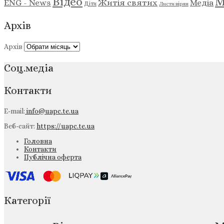
М
Відео
ENG - News
Житія святих
Медіа
Діти
Листи вірян
Архів
Архів
Соц.медіа
Контакти
E-mail:
info@uapc.te.ua
Веб-сайт:
https://uapc.te.ua
Головна
Контакти
Публічна оферта
Категорії