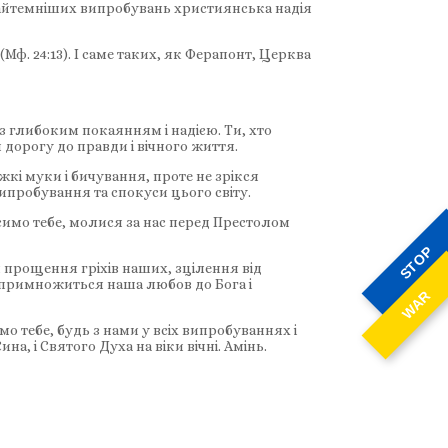
 найтемніших випробувань християнська надія
Мф. 24:13). І саме таких, як Ферапонт, Церква
з глибоким покаянням і надією. Ти, хто
 дорогу до правди і вічного життя.
кі муки і бичування, проте не зрікся
випробування та спокуси цього світу.
симо тебе, молися за нас перед Престолом
STOP
прощення гріхів наших, зцілення від
і примножиться наша любов до Бога і
WAR
о тебе, будь з нами у всіх випробуваннях і
, і Святого Духа на віки вічні. Амінь.