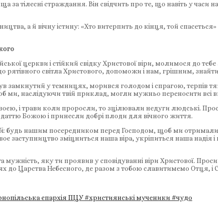
 за тілесні страждання. Він свідчить про те, що навіть у часи
тва, а й вічну істину: «Хто витерпить до кінця, той спасеться» (
кого
кої церкви і стійкий свідку Христової віри, молимося до тебе 
до рятівного світла Христового, допоможи і нам, грішним, знайти
був замкнутий у темницях, морився голодом і спрагою, терпів тяж
, щоб ми, наслідуючи твій приклад, могли мужньо переносити всі 
воєю, і трави коли проросли, то зцілювали недуги людські. Про
одаттю Божою і принесли добрі плоди для вічного життя.
: будь нашим посередником перед Господом, щоб ми отримали 
 твоє заступництво зміцниться наша віра, укріпиться наша надія 
 мужність, яку ти проявив у сповідуванні віри Христової. Просим
о Царства Небесного, де разом з тобою славитимемо Отця, і Сина
рнопільська єпархія ПЦУ
#християнські мученики
#чудо