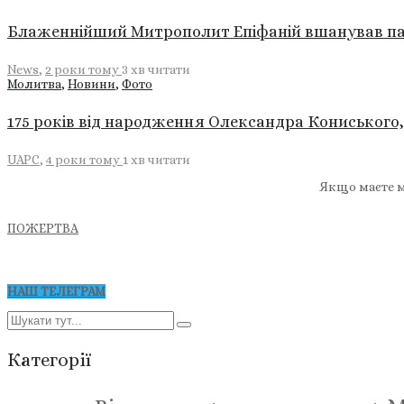
Блаженнійший Митрополит Епіфаній вшанував пам
News
,
2 роки тому
3 хв
читати
Молитва
,
Новини
,
Фото
175 років від народження Олександра Кониського,
UAPC
,
4 роки тому
1 хв
читати
Якщо маєте м
ПОЖЕРТВА
НАШ ТЕЛЕГРАМ
Категорії