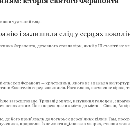
нням: історія святого Ферапонта
шивши чудесний слід.
ранію і залишила слід у серцях поколі
ка Ферапонта, духовного стовпа віри, який у III столітті не зл
толітті єпископ Ферапонт — християнин, якого не зламали ані торту
стини Євангелія серед язичників. Його слово, натхненне вірою, 
було заарештовано. Тривалі допити, катування голодом, спрагою
я непохитним. Його переводили з міста до міста — Сінаон, Анкі
, де його прив’язали до чотирьох дерев’яних кілків. Там, посер
ов мученика, проросли. Їхнє листя зцілювало хворих, ставши жив