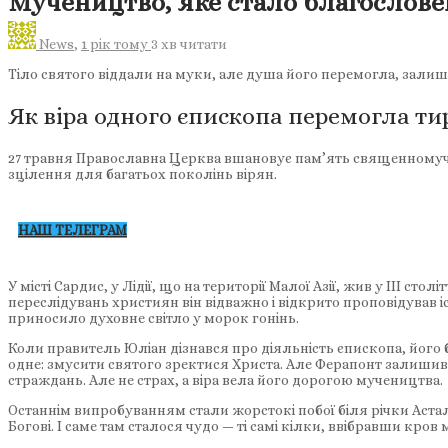
Мучеництво, яке стало благослове
News
,
1 рік тому
3 хв
читати
Тіло святого віддали на муки, але душа його перемогла, зали
Як віра одного єпископа перемогла ти
27 травня Православна Церква вшановує пам’ять священномучени
зцілення для багатьох поколінь вірян.
НАШ ТЕЛЕГРАМ
У місті Сардис, у Лідії, що на території Малої Азії, жив у III с
переслідувань християн він відважно і відкрито проповідував і
приносило духовне світло у морок гонінь.
Коли правитель Юліан дізнався про діяльність єпископа, його 
одне: змусити святого зректися Христа. Але Ферапонт залишивс
страждань. Але не страх, а віра вела його дорогою мучеництва.
Останнім випробуванням стали жорстокі побої біля річки Астале
Богові. І саме там сталося чудо — ті самі кілки, ввібравши кр