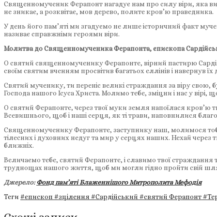
Священномученик Ферапонт нагадує нам про силу віри, яка вища
не зникає, а розквітає, мов дерево, полите кров’ю праведника.
У день його пам’яті ми згадуємо не лише історичний факт мучениц
називає справжніми героями віри.
Молитва до Священномученика Ферапонта, єпископа Сардійсь
О святий священномученику Ферапонте, вірний пастирю Сардійсь
своїм святим вченням просвітив багатьох еллінів і навернув їх 
Святий мученику, ти переніс великі страждання за віру свою, 
Господа нашого Ісуса Христа. Молимо тебе, зміцни і нас у вірі
О святий Ферапонте, через твої муки земля напоїлася кров’ю т
Всевишнього, щоб і наші серця, як ті трави, наповнилися благ
Священномученику Ферапонте, заступнику наш, молимося тобі
тілесних і духовних недуг та мир у серцях наших. Нехай через
ближніх.
Величаємо тебе, святий Ферапонте, і славимо твої страждання та
труднощах нашого життя, щоб ми могли гідно пройти свій шлях д
Джерело:
Фонд пам’яті Блаженнішого Митрополита Мефодія
Теги
#єпископ
#зцілення
#Сардійський
#святий Ферапонт
#Те
Схожі записи