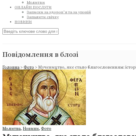
Молитви
ОНЛАЙН ПОСЛУГИ
Записки за здоров’я та за упокій
Запалити свічку
НОВИНИ
Повідомлення в блозі
Головна
>
Фото
>
Мучеництво, яке стало благословенням: істор
Молитва
,
Новини
,
Фото