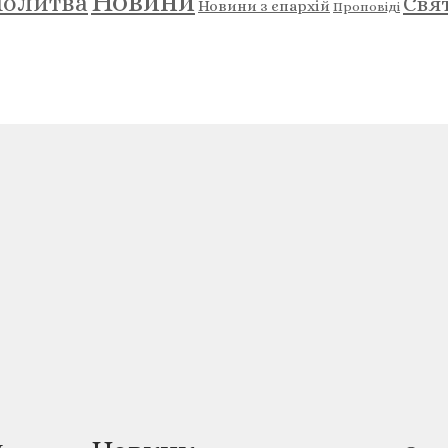
Новини
олитва
Свя
Новини з єпархій
Проповіді