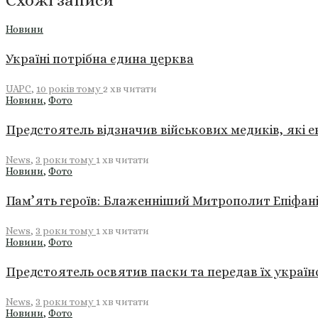
Новини
Україні потрібна єдина церква
UAPC
,
10 років тому
2 хв
читати
Новини
,
Фото
Предстоятель відзначив військових медиків, які
News
,
3 роки тому
1 хв
читати
Новини
,
Фото
Пам’ять героїв: Блаженніший Митрополит Епіфан
News
,
3 роки тому
1 хв
читати
Новини
,
Фото
Предстоятель освятив паски та передав їх україн
News
,
3 роки тому
1 хв
читати
Новини
,
Фото