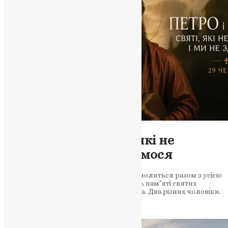
Молитва
,
Новини
,
Фото
Петро і Павло: святі, які не
здалися — і ми не здамося
29 червня Тернопільська єпархія ПЦУ молиться разом з усією
Православною Церквою України у день пам’яті святих
первоверховних апостолів Петра і Павла. Два різних чоловіки.
Один і той самий Бог. Одна…
News
,
1 місяць тому
5 хв
читати