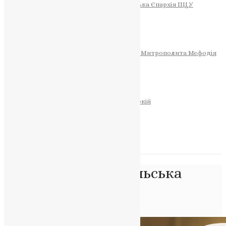
Тернопільсько-Теребовлянська Єпархія ПЦУ
СОБОР РІЗДВА ХРИСТОВОГО
Розклад Богослужінь
Тернопільська Матір Божа
Святині
МИТРОПОЛИТ МЕФОДІЙ
Фонд Пам’яті Блаженнішого Митрополита Мефодія
Історія
ЦЕРКОВНИЙ КАЛЕНДАР
МОЛИТВА
Молитви
ОНЛАЙН ПОСЛУГИ
Записки за здоров’я та за упокій
Запалити свічку
НОВИНИ
Позначка:
Тернопільська
єпархія ПЦУ
Головна
>
Тернопільська єпархія ПЦУ