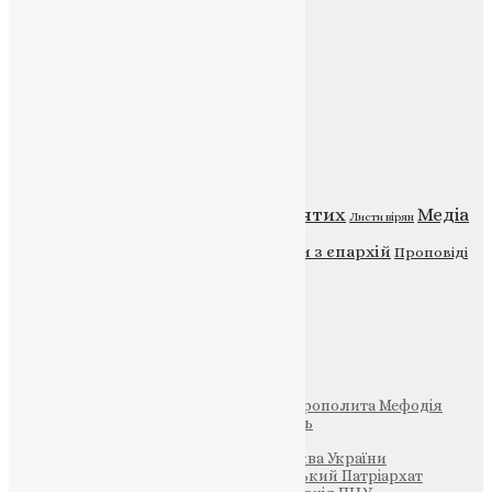
Головна
Контакти
Публічна оферта
Категорії
Відео
ENG - News
Житія святих
Медіа
Діти
Листи вірян
Новини
Молитва
Новини з єпархій
Проповіді
Фото
Свята
Інші
Фонд Пам’яті Блаженнішого Митрополита Мефодія
Парафія Святих Жон-Мироносиць
Патріархія ПЦУ (УАПЦ)
Офіційна сторінка – Помісна Церква України
Вселенський Константинопольський Патріархат