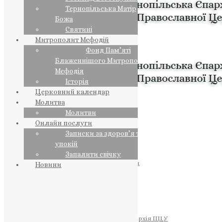
Тернопільська Матір
Божа
Святині
Митрополит Мефодій
Фонд Пам’яті
Блаженнішого Митрополита
Мефодія
Історія
Церковний календар
Молитва
Молитви
Онлайн послуги
Записки за здоров’я та за
упокій
Запалити свічку
ПРЕДСТОЯТЕЛЬ
Православна Церква України
Новини
ПРАВЛЯЧІ АРХІЄРЕЇ
Преосвященний НЕСТОР
Преосвященний ПАВЛО
Преосвященний ТИХОН
ЄПАРХІЇ
Тернопільська Єпархія ПЦУ
Тернопільсько-Бучацька Єпархія ПЦУ