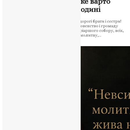
Володимира: слово, яке варто
прочитати в кожній родині
Преосвященні владики, всечесні отці, дорогі брати і сестри!
Слава Ісусу Христу! Сердечно вітаю духовенство і громаду
Володимирського кафедрального патріаршого собору, всіх,
хто нині тут з нагоди свята зібрався на молитву,…
UAPC
,
3 тижні тому
5 хв
читати