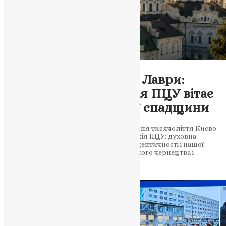
Новини
,
Фото
Указ про тисячоліття Лаври:
Тернопільська єпархія ПЦУ вітає
збереження духовної спадщини
Президент підписав указ про відзначення тисячоліття Києво-
Печерської лаври. Тернопільська єпархія ПЦУ: духовна
спадщина України — це основа нашої ідентичності і нашої
молитви. Лавра — колиска православного чернецтва і
духовного життя…
News
,
1 місяць тому
2 хв
читати