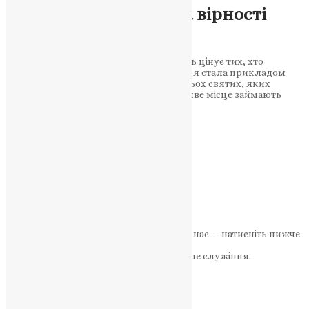
Праведна Іоана і урок вірності
для сучасного світу
Історія святої Іоани нагадує, що Господь цінує тих, хто
залишається вірним. Свята мироносиця стала прикладом
мужності та духовної сили Серед багатьох святих, яких
вшановує Православна Церква, особливе місце займають
жінки-мироносиці…
News
,
1 місяць тому
3 хв
читати
1
2
3
4
…
397
Далі
Якщо маєте можливість, підтримайте нас — натисніть нижче
«Пожертва».
Ваша допомога зміцнює наше служіння.
ПОЖЕРТВА