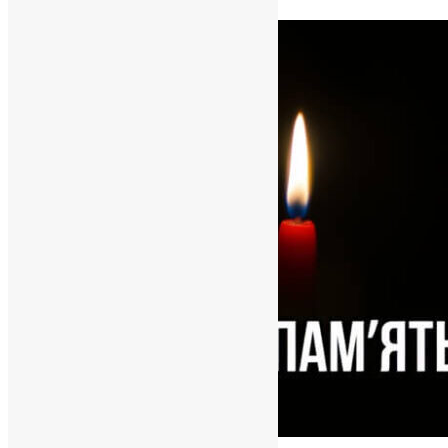
News
,
1 місяць тому
2 хв
читати