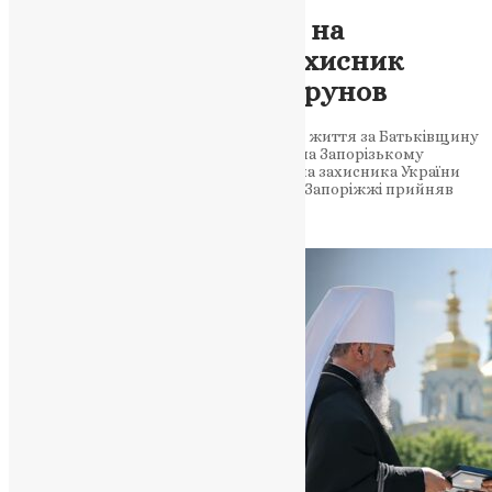
Новини
,
Фото
Тернопіль у скорботі: на
Запоріжжі загинув захисник
України Олександр Прунов
Воїн-земляк Олександр Прунов віддав життя за Батьківщину
під час виконання бойового завдання на Запорізькому
напрямку Громада Тернополя втратила захисника України
Олександра Прунова, який загинув на Запоріжжі прийняв
свій останній бій….
News
,
1 місяць тому
2 хв
читати