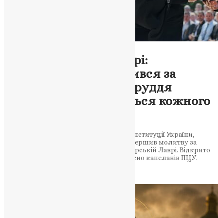
Новини
,
Фото
Історична мить у Лаврі:
Предстоятель помолився за
Україну, відкрито погруддя
Мазепи — і це стосується кожного
з нас
28 червня 2026 року, в день 30-річчя Конституції України,
Блаженніший Митрополит Єпіфаній звершив молитву за
Україну у Свято-Успенській Києво-Печерській Лаврі. Відкрито
погруддя гетьмана Мазепи. Нагороджено капеланів ПЦУ.
Тернопільська єпархія вітає…
News
,
1 місяць тому
3 хв
читати