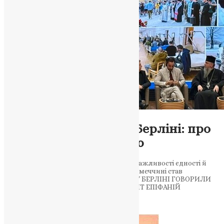
Новини
,
Фото
Українські Церкви у Берліні: про
війну, правду та надію
Релігійні діячі України наголосили на важливості єдності й
духовної підтримки людей. Форум у Німеччині став
майданчиком для важливої розмови У БЕРЛІНІ ГОВОРИЛИ
ПРО ВІРУ ПІД ЧАС ВІЙНИ: МИТРОПОЛИТ ЕПІФАНІЙ
ОКРЕСЛИВ…
News
,
1 місяць тому
2 хв
читати