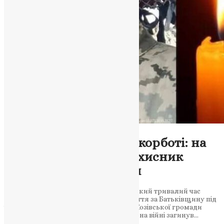
Новини
,
Фото
Козівська громада у скорботі: на
Донеччині загинув захисник
України Іван Локотош
28-річний воїн-земляк Іван Локотош, який тривалий час
вважався зниклим безвісти, віддав життя за Батьківщину під
час виконання бойового завдання До Козівської громади
надійшла трагічна й скорботна звістка: на війні загинув…