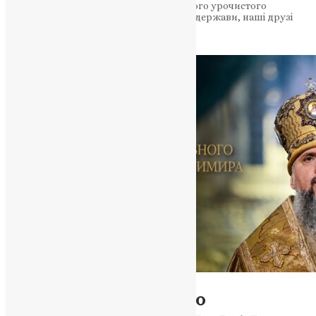
організацій! Шановні почесні гості нашого урочистого
засідання – представники української держави, наші друзі
та…
UAPC
,
3 тижні тому
4 хв
читати
Проповіді
,
Фото
Проповідь про святого