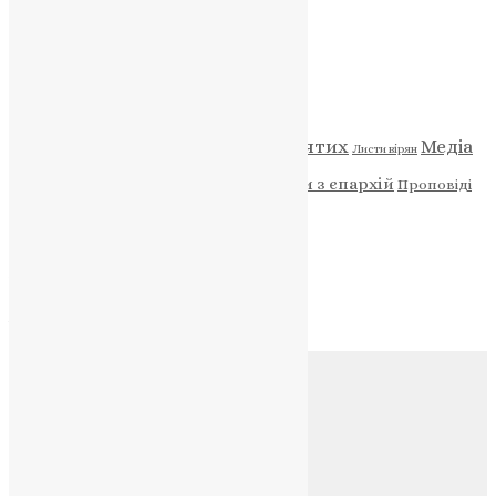
НАШ ТЕЛЕГРАМ
Категорії
Відео
ENG - News
Житія святих
Медіа
Діти
Листи вірян
Новини
Молитва
Новини з єпархій
Проповіді
Фото
Свята
Архів
Архів
Соц.медіа
Контакти
E-mail:
info@uapc.te.ua
Веб-сайт:
https://uapc.te.ua