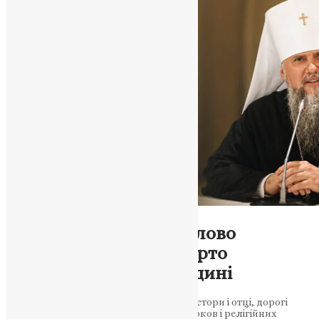
Новини
,
Проповіді
,
Фото
«Всі різні, всі рівні»: слово
Предстоятеля, яке варто
прочитати кожній родині
Ваше Блаженство! Дорогі єпископи, пастори і отці, дорогі
брати – члени Всеукраїнської Ради Церков і релігійних