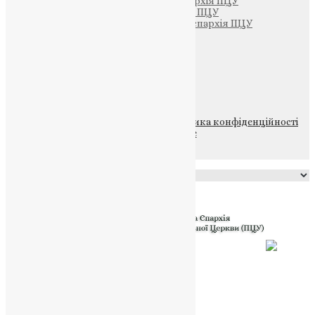
Тернопільсько-Кременецька єпархія ПЦУ
Тернопільсько-Бучацька єпархія ПЦУ
Тернопільсько-Теребовлянська єпархія ПЦУ
Щедрик – Церковна Лавка
ПОЖЕРТВА
НАШ ТЕЛЕГРАМ
© 2015-2026 Всі права захищені.
Політика конфіденційності
файлів та Cookie
Powered by
Translate