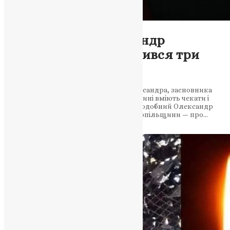
Молитва
,
Новини
,
Фото
Преподобний Олександр
Невсипущий: він молився три
роки — і Бог відповів
3 липня — пам’ять преподобного Олександра, засновника
обителі «Невсипущих». На Тернопільщині вміють чекати і
молитися. Цей святий — про нас. Преподобний Олександр
Невсипущий і урок терпіння для Тернопільщини — про…
News
,
1 місяць тому
3 хв
читати