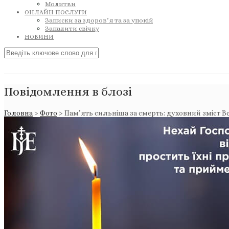
Молитви
ОНЛАЙН ПОСЛУГИ
Записки за здоров’я та за упокій
Запалити свічку
НОВИНИ
Повідомлення в блозі
Головна
>
Фото
>
Пам’ять сильніша за смерть: духовний зміст В