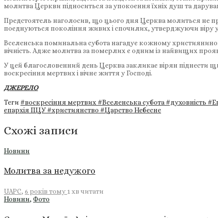
молитва Церкви підноситься за упокоєння їхніх душ та даруван
Предстоятель наголосив, що цього дня Церква молиться не прив
поєднуються покоління живих і спочилих, утверджуючи віру 
Вселенська поминальна субота нагадує кожному християнинові пр
вічність. Адже молитва за померлих є одним із найвищих прояві
У цей благословенний день Церква закликає вірян піднести щир
воскресіння мертвих і вічне життя у Господі.
ДЖЕРЕЛО
Теги
#воскресіння мертвих
#Вселенська субота
#духовність
#Е
єпархія ПЦУ
#християнство
#Царство Небесне
Схожі записи
Новини
Молитва за недужого
UAPC
,
6 років тому
1 хв
читати
Новини
,
Фото