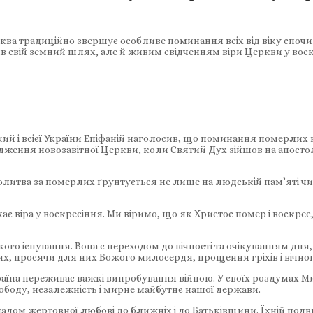
ква традиційно звершує особливе поминання всіх від віку споч
шив свій земний шлях, але й живим свідченням віри Церкви у вос
 і всієї України Епіфаній наголосив, що поминання померлих н
ення новозавітної Церкви, коли Святий Дух зійшов на апостолів
литва за померлих ґрунтується не лише на людській пам’яті ч
віра у воскресіння. Ми віримо, що як Христос помер і воскрес, 
го існування. Вона є переходом до вічності та очікуванням дня
х, просячи для них Божого милосердя, прощення гріхів і вічног
раїна переживає важкі випробування війною. У своїх роздумах 
вободу, незалежність і мирне майбутнє нашої держави.
икладом жертовної любові до ближніх і до Батьківщини. Їхній под