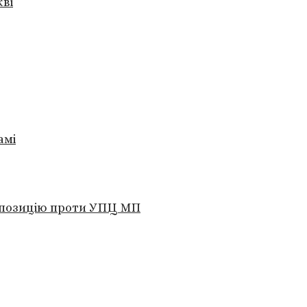
кві
амі
о позицію проти УПЦ МП