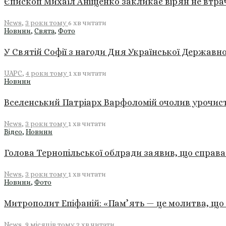
Єпископ Михаїл Аніщенко закликає вірян не втрача
News
,
3 роки тому
6 хв
читати
Новини
,
Свята
,
Фото
У Святій Софії з нагоди Дня Української Державн
UAPC
,
4 роки тому
1 хв
читати
Новини
Вселенський Патріарх Варфоломій очолив урочист
News
,
3 роки тому
1 хв
читати
Відео
,
Новини
Голова Тернопільської облради заявив, що справ
News
,
3 роки тому
1 хв
читати
Новини
,
Фото
Митрополит Епіфаній: «Пам’ять — це молитва, що є
News
,
9 місяців тому
2 хв
читати