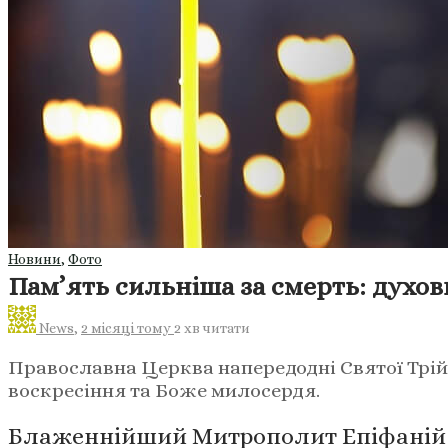
Новини
,
Фото
Пам’ять сильніша за смерть: духов
News
,
2 місяці тому
2 хв
читати
Православна Церква напередодні Святої Трій
воскресіння та Боже милосердя.
Блаженнійший Митрополит Епіфаній за