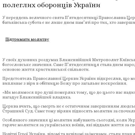
полеглих оборонців України
У переддень величного свята П’ятидесятниці Православна Цер
батьківська субота є не лише днем пам’яті про тих, хто завер
Підтримати молитву
У своїх духовних роздумах Блаженнійший Митрополит Київський
богословське значення. Саме П’ятидесятниця стала днем народж
основою життя християнської спільноти.
Предстоятель Православної Церкви України підкреслив, що мо
випливає з віри в обітницю Божу про загальне воскресіння.
«Ми молимося про душі померлих тому, що до цього нас надихає 
нагадує Блаженнійший владика.
Церква вчить, що смерть не є остаточним завершенням людсько
Страшний Суд. Саме тому віряни підносять молитви за спочили
Особливого значення ці молитви набувають сьогодні, коли Ук
гаряче молитися за українських воїнів, які віддали життя за с
Новітні Герої України, відомі та невідомі за іменами, стали пр