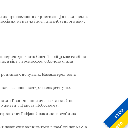
илих православних християн. Ця вселенська
кресіння мертвих і життя майбутнього віку.
апередодні свята Святої Трійці має глибоке
, а віра у воскреслого Христа стала
и родинних почуттях. Насамперед вона
так і всі наші померлі воскреснуть», —
, коли Господь покличе всіх людей на
о життя у Царстві Небесному.
STOP
Митрополит Епіфаній закликав особливо
WAR
виг назавжди залишиться в пам’яті народу, а