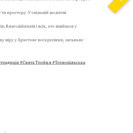
та простору. У спільній молитві
 благодійників і всіх, хто відійшов у
у віру у Христове воскресіння, загальне
 традиція
#Свята Тройця
#Тернопільська