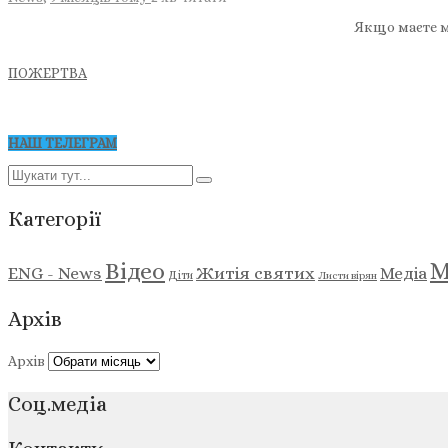
Якщо маєте м
ПОЖЕРТВА
НАШ ТЕЛЕГРАМ
Категорії
М
Відео
ENG - News
Житія святих
Медіа
Діти
Листи вірян
Архів
Архів
Соц.медіа