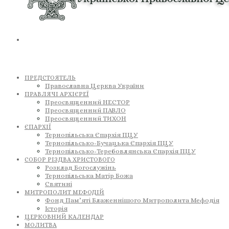
ПРЕДСТОЯТЕЛЬ
Православна Церква України
ПРАВЛЯЧІ АРХІЄРЕЇ
Преосвященний НЕСТОР
Преосвященний ПАВЛО
Преосвященний ТИХОН
ЄПАРХІЇ
Тернопільська Єпархія ПЦУ
Тернопільсько-Бучацька Єпархія ПЦУ
Тернопільсько-Теребовлянська Єпархія ПЦУ
СОБОР РІЗДВА ХРИСТОВОГО
Розклад Богослужінь
Тернопільська Матір Божа
Святині
МИТРОПОЛИТ МЕФОДІЙ
Фонд Пам’яті Блаженнішого Митрополита Мефодія
Історія
ЦЕРКОВНИЙ КАЛЕНДАР
МОЛИТВА