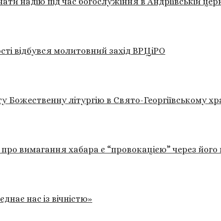
ти надію під час богослужіння в Андріївській цер
ості відбувся молитовний захід ВРЦіРО
у Божественну літургію в Свято-Георгіївському хр
а про вимагання хабара є “провокацією” через йог
днає нас із вічністю»