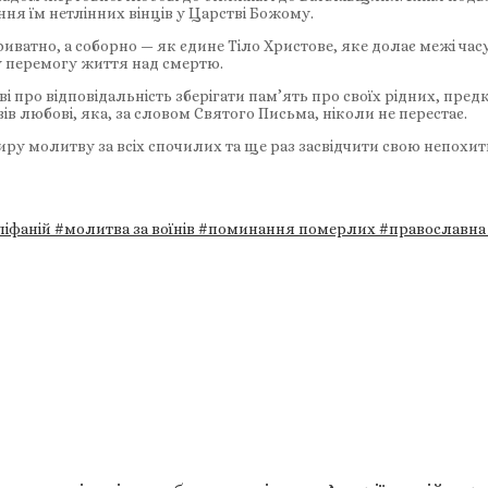
ня їм нетлінних вінців у Царстві Божому.
атно, а соборно — як єдине Тіло Христове, яке долає межі часу 
у перемогу життя над смертю.
о відповідальність зберігати пам’ять про своїх рідних, предків,
в любові, яка, за словом Святого Письма, ніколи не перестає.
у молитву за всіх спочилих та ще раз засвідчити свою непохитн
піфаній
#молитва за воїнів
#поминання померлих
#православна