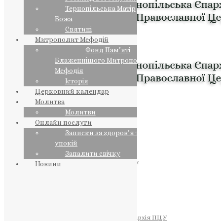
Тернопільська Матір
Божа
Святині
Митрополит Мефодій
Фонд Пам’яті
Блаженнішого Митрополита
Мефодія
Історія
Церковний календар
Молитва
Молитви
Онлайн послуги
Записки за здоров’я та за
упокій
Запалити свічку
ПРЕДСТОЯТЕЛЬ
Православна Церква України
Новини
ПРАВЛЯЧІ АРХІЄРЕЇ
Преосвященний НЕСТОР
Преосвященний ПАВЛО
Преосвященний ТИХОН
ЄПАРХІЇ
Тернопільська Єпархія ПЦУ
Тернопільсько-Бучацька Єпархія ПЦУ