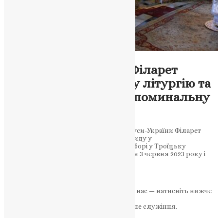
Новини
,
Фото
Святійший Патріарх Філарет
звершив Божественну літургію та
панахиду у Троїцьку поминальну
суботу
Святійший Патріарх Київський і всієї Руси-України Філарет
очолив Божественну літургію та панахиду у
Володимирському кафедральному соборі у Троїцьку
поминальну суботу. Ця подія відбулася 3 червня 2023 року і
стала важливим…
News
,
3 роки тому
1 хв
читати
Якщо маєте можливість, підтримайте нас — натисніть нижче
«Пожертва».
Ваша допомога зміцнює наше служіння.