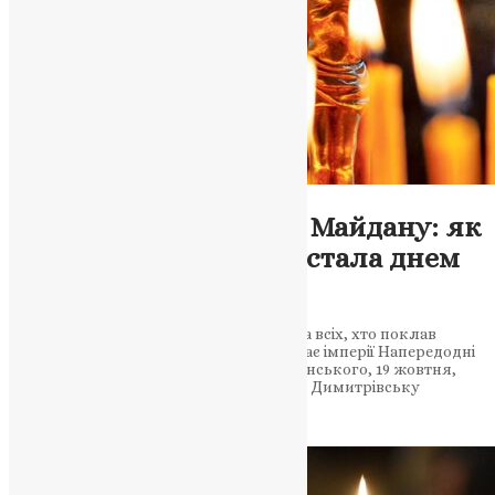
Новини
,
Фото
Від Куликова поля до Майдану: як
Димитрівська субота стала днем
української пам’яті
Поминальні свічки в цей день горять за всіх, хто поклав
життя за Україну. Пам’ять, що перемагає імперії Напередодні
свята великомученика Димитрія Солунського, 19 жовтня,
Православна Церква України відзначає Димитрівську
поминальну…
News
,
10 місяців тому
2 хв
читати