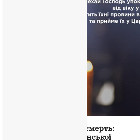
Новини
,
Фото
Пам’ять сильніша за смерть:
духовний зміст Вселенської