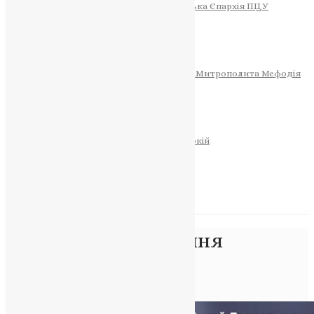
Тернопільсько-Теребовлянська Єпархія ПЦУ
СОБОР РІЗДВА ХРИСТОВОГО
Розклад Богослужінь
Тернопільська Матір Божа
Святині
МИТРОПОЛИТ МЕФОДІЙ
Фонд Пам’яті Блаженнішого Митрополита Мефодія
Історія
ЦЕРКОВНИЙ КАЛЕНДАР
МОЛИТВА
Молитви
ОНЛАЙН ПОСЛУГИ
Записки за здоров’я та за упокій
Запалити свічку
НОВИНИ
Позначка:
поминання
померлих
Головна
>
поминання померлих