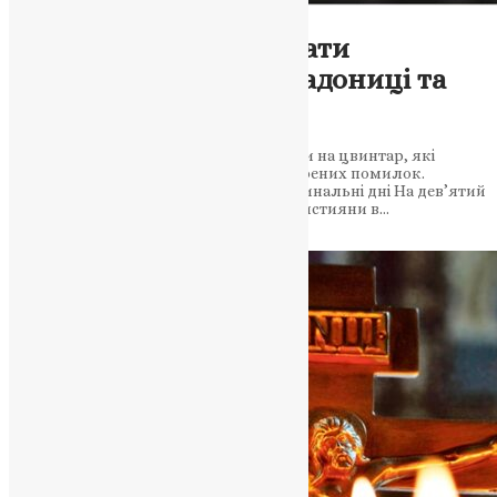
Новини
,
Фото
Як правильно поминати
померлих: традиції Радониці та
Провідної неділі
Поради священнослужителя: що взяти на цвинтар, які
молитви читати та як уникнути поширених помилок.
Молитва і милостиня — головне у поминальні дні На дев’ятий
день після Великодня православні християни в…
News
,
4 місяці тому
2 хв
читати