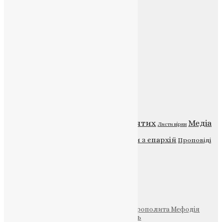
E-mail:
info@uapc.te.ua
Веб-сайт:
https://uapc.te.ua
Головна
Контакти
Публічна оферта
Категорії
Відео
ENG - News
Житія святих
Медіа
Діти
Листи вірян
Новини
Молитва
Новини з єпархій
Проповіді
Фото
Свята
Інші
Фонд Пам’яті Блаженнішого Митрополита Мефодія
Парафія Святих Жон-Мироносиць