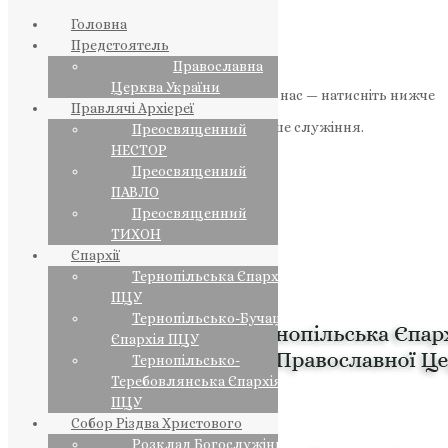
Головна
Предстоятель
Православна
Церква України
Якщо маєте можливість, підтримайте нас — натисніть нижче
Правлячі Архієреї
«Пожертва».
Ваша допомога зміцнює наше служіння.
Преосвященний
НЕСТОР
ПОЖЕРТВА
Преосвященний
ПАВЛО
НАШ ТЕЛЕГРАМ
Преосвященний
ТИХОН
Єпархії
Тернопільська Єпархія
ПЦУ
Тернопільсько-Бучацька
Єпархія ПЦУ
Тернопільсько-
Теребовлянська Єпархія
ПЦУ
Собор Різдва Христового
Розклад Богослужінь