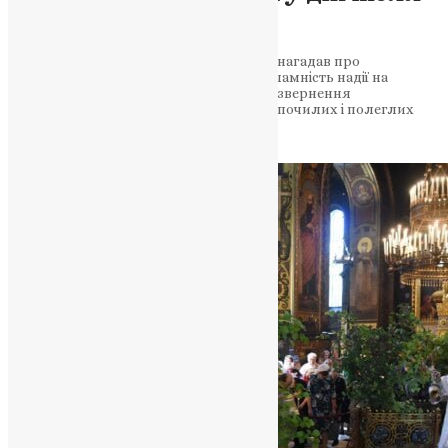
Великодня
У світлі Великодня Предстоятель ПЦУ нагадав про
важливість молитви за спочилих і незламність надії на
загальне воскресіння. Поминальні дні: звернення
Митрополита Епіфанія до молитви за спочилих і полеглих
воїнів У…
News
,
1 рік тому
2 хв
читати