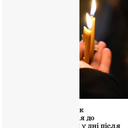
Новини
,
Фото
У Бога всі живі: заклик
Митрополита Епіфанія до
молитви за померлих у дні після