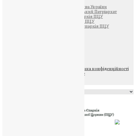
Патріархія ПЦУ (УАПЦ)
Офіційна сторінка – Помісна Церква України
Вселенський Константинопольський Патріархат
Тернопільсько-Кременецька єпархія ПЦУ
Тернопільсько-Бучацька єпархія ПЦУ
Тернопільсько-Теребовлянська єпархія ПЦУ
Щедрик – Церковна Лавка
ПОЖЕРТВА
НАШ ТЕЛЕГРАМ
© 2015-2026 Всі права захищені.
Політика конфіденційності
файлів та Cookie
Powered by
Translate