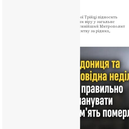
батьківської суботи
Православна Церква напередодні Святої Трійці підносить
молитви за всіх спочилих, утверджуючи віру у загальне
воскресіння та Боже милосердя. Блаженнійший Митрополит
Епіфаній закликав не забувати про молитву за рідних,
близьких та…
News
,
2 місяці тому
2 хв
читати