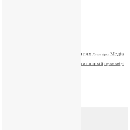
ПОЖЕРТВА
НАШ ТЕЛЕГРАМ
Категорії
Відео
ENG - News
Житія святих
Медіа
Діти
Листи вірян
Новини
Молитва
Новини з єпархій
Проповіді
Фото
Свята
Архів
Архів
Соц.медіа
Контакти