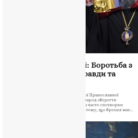
Новини
,
Фото
Митрополит Епіфаній: Боротьба з
брехнею – шлях до правди та
єдності
Митрополит Епіфаній, глава Української Православної
Церкви (ПЦУ), закликає український народ зберегти
правдивість та боротися з брехнею, яка часто спотворює
історію та дії України. Він наголошує на тому, що брехня має…
News
,
3 роки тому
3 хв
читати