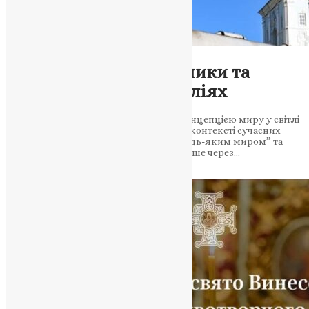
Новини
Справжній Мир: Виклики та
Ілюзії у Сучасних Реаліях
Митрополит Епіфаній роздумує над концепцією миру у світлі
вчень святого Григорія Богослова та в контексті сучасних
подій. Він підкреслює різницю між “будь-яким миром” та
справжнім миром, який можливий лише через…
News
,
3 роки тому
3 хв
читати