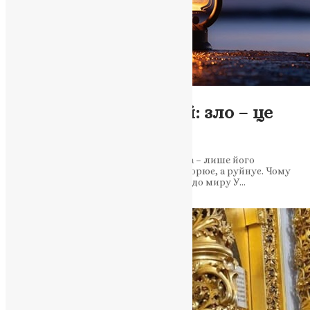
Новини
,
Фото
Митрополит Епіфаній: зло – це
відсутність добра
Світло існує, бо має джерело, а темрява – лише його
відсутність. Так само і зло – воно не створює, а руйнує. Чому
компроміси з агресором не приведуть до миру У…
News
,
1 рік тому
2 хв
читати