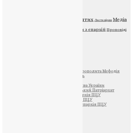
Категорії
Відео
ENG - News
Житія святих
Медіа
Діти
Листи вірян
Новини
Молитва
Новини з єпархій
Проповіді
Фото
Свята
Інші
Фонд Пам’яті Блаженнішого Митрополита Мефодія
Парафія Святих Жон-Мироносиць
Патріархія ПЦУ (УАПЦ)
Офіційна сторінка – Помісна Церква України
Вселенський Константинопольський Патріархат
Тернопільсько-Кременецька єпархія ПЦУ
Тернопільсько-Бучацька єпархія ПЦУ
Тернопільсько-Теребовлянська єпархія ПЦУ
Щедрик – Церковна Лавка
ПОЖЕРТВА
НАШ ТЕЛЕГРАМ