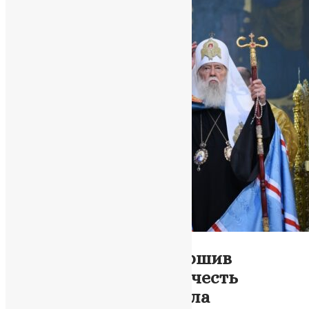
Новини
,
Фото
Патріарх Філарет звершив
святкову літургію на честь
апостолів Петра і Павла