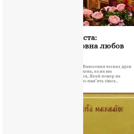
Новини
Свято Винесення Хреста:
Незламна віра і жертовна любов
на захисту правди
Сьогодні ми відзначаємо велике свято Винесення чесних древ
животворчого Хреста Господнього. Це день, коли ми
вшановуємо жертовну любов Спасителя, Який помер на
хресті заради нас. Також ми вшановуємо пам’ять сімох…
News
,
3 роки тому
2 хв
читати