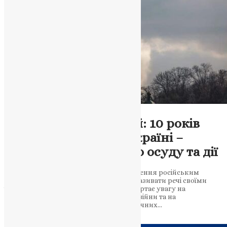
Новини
,
Фото
Митрополит Епіфаній: 10 років
російської агресії в Україні –
виклик до правдивого осуду та дії
Митрополит Епіфаній висловлює обурення російським
вторгненням в Україну, закликаючи називати речі своїми
іменами та розголошувати правду. Звертає увагу на
важливість визначення конфлікту як війни та на
неприйнятність політичних та ідеологічних…
News
,
2 роки тому
3 хв
читати