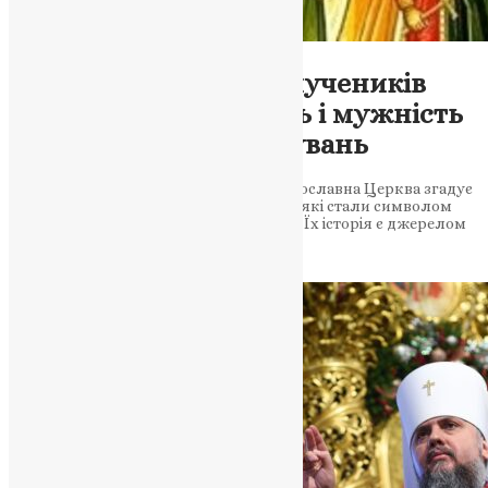
Молитва
Свята Пам’ять семи мучеників
Маккавеєвих: Вірність і мужність
перед лицем випробувань
У цей особливий день, 14 серпня, Православна Церква згадує
пам’ять семи мучеників Маккавеєвих, які стали символом
непохитної віри та глибокої відданості. Їх історія є джерелом
натхнення та нагадує нам, що…
News
,
3 роки тому
3 хв
читати