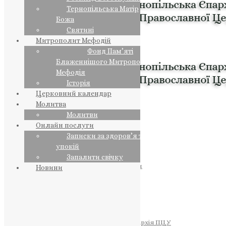
Тернопільська Матір
Божа
Святині
Митрополит Мефодій
Фонд Пам’яті
Блаженнішого Митрополита
Мефодія
Історія
Церковний календар
Молитва
Молитви
Онлайн послуги
Записки за здоров’я та за
упокій
Запалити свічку
ПРЕДСТОЯТЕЛЬ
Православна Церква України
Новини
ПРАВЛЯЧІ АРХІЄРЕЇ
Преосвященний НЕСТОР
Преосвященний ПАВЛО
Преосвященний ТИХОН
ЄПАРХІЇ
Тернопільська Єпархія ПЦУ
Тернопільсько-Бучацька Єпархія ПЦУ