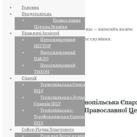
Головна
Предстоятель
Православна
Церква України
Якщо маєте можливість, підтримайте нас — натисніть нижче
Правлячі Архієреї
«Пожертва».
Ваша допомога зміцнює наше служіння.
Преосвященний
НЕСТОР
ПОЖЕРТВА
Преосвященний
ПАВЛО
НАШ ТЕЛЕГРАМ
Преосвященний
ТИХОН
Єпархії
Тернопільська Єпархія
ПЦУ
Тернопільсько-Бучацька
Єпархія ПЦУ
Тернопільсько-
Теребовлянська Єпархія
ПЦУ
Собор Різдва Христового
Розклад Богослужінь