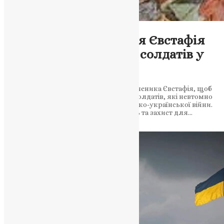
Молитва
,
Фото
Молитва до Святителя Євстафія
за Спасіння та захист солдатів у
часи війни
Віддана молитва до святого великомученика Євстафія, щоб
він заступився перед Богом за наших солдатів, які невтомно
захищають рідну землю в часи російсько-української війни.
Надіслати божественну силу, мужність та захист для…
News
,
2 роки тому
3 хв
читати