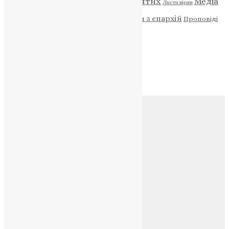
Відео
ENG - News
Житія святих
Медіа
Діти
Листи вірян
Новини
Молитва
Новини з єпархій
Проповіді
Фото
Свята
Архів
Архів
Соц.медіа
Контакти
E-mail:
info@uapc.te.ua
Веб-сайт:
https://uapc.te.ua
Головна
Контакти
Публічна оферта