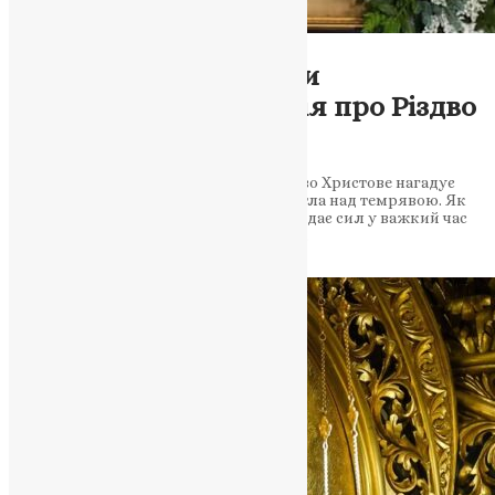
Новини
,
Фото
«Бог із нами»: Роздуми
Митрополита Епіфанія про Різдво
під час війни
Митрополит Епіфаній наголошує: Різдво Христове нагадує
про перемогу життя над смертю та світла над темрявою. Як
Різдво Христове об’єднує українців і додає сил у важкий час
війни Роздуми Митрополита Епіфанія…
News
,
2 роки тому
2 хв
читати