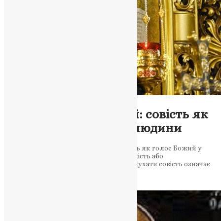
Новини
,
Фото
Митрополит Епіфаній: совість як
голос Божий у серці людини
Митрополит Епіфаній розглядає совість як голос Божий у
людській душі, що вказує на правильність або
неправильність дій. Він зазначає, що слухати совість означає
діяти в мирі з самим собою та…
News
,
2 роки тому
3 хв
читати