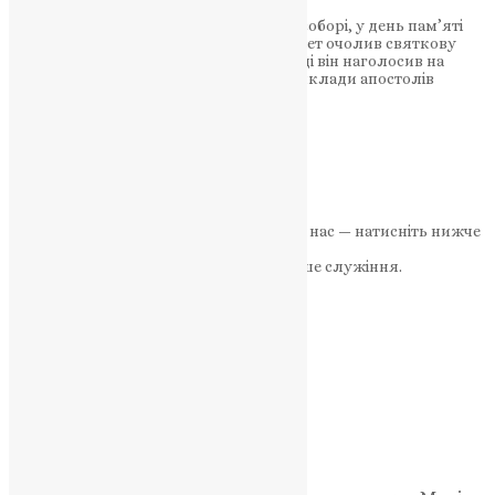
У Володимирському кафедральному соборі, у день пам’яті
апостолів Петра і Павла, Патріарх Філарет очолив святкову
Божественну літургію. У своїй проповіді він наголосив на
великій милості Божої, показавши приклади апостолів
Петра…
News
,
3 роки тому
3 хв
читати
1
2
Далі
Якщо маєте можливість, підтримайте нас — натисніть нижче
«Пожертва».
Ваша допомога зміцнює наше служіння.
ПОЖЕРТВА
НАШ ТЕЛЕГРАМ
Категорії