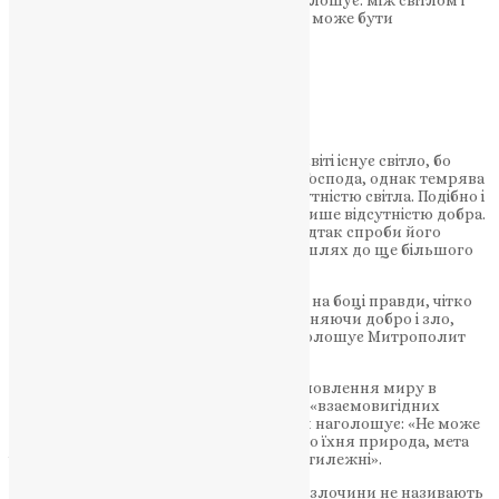
темрявою не може бути єдності, як і не може бути
примирення між добром і злом.
НАШ ТЕЛЕГРАМ
Митрополит Епіфаній застерігає, що у світі існує світло, бо
воно має своє джерело походження – Господа, однак темрява
не є самостійним явищем, а лише відсутністю світла. Подібно і
зло: воно не має власної природи, а є лише відсутністю добра.
Тому зло не творить, а лише руйнує. Відтак спроби його
виправдати чи знайти компроміс – це шлях до ще більшого
спустошення.
«Ми маємо твердо і невідступно стояти на боці правди, чітко
відділяючи її від брехні й омани, розрізняючи добро і зло,
світло і темряву, Бога і диявола», – наголошує Митрополит
Епіфаній.
Сьогодні тривають дискусії щодо встановлення миру в
Україні, щодо можливих компромісів і «взаємовигідних
поступок». Проте Митрополит Епіфаній наголошує: «Не може
бути примирення між добром і злом, бо їхня природа, мета
існування, дія, наслідки – сутнісно протилежні».
Він застерігає від підміни понять, коли злочини не називають