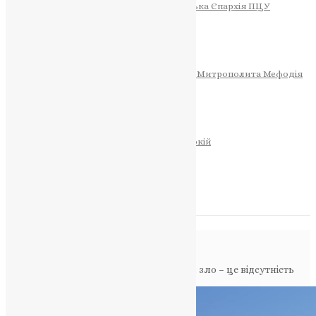
Тернопільсько-Теребовлянська Єпархія ПЦУ
СОБОР РІЗДВА ХРИСТОВОГО
Розклад Богослужінь
Тернопільська Матір Божа
Святині
МИТРОПОЛИТ МЕФОДІЙ
Фонд Пам’яті Блаженнішого Митрополита Мефодія
Історія
ЦЕРКОВНИЙ КАЛЕНДАР
МОЛИТВА
Молитви
ОНЛАЙН ПОСЛУГИ
Записки за здоров’я та за упокій
Запалити свічку
НОВИНИ
Повідомлення в блозі
Головна
>
Фото
>
Митрополит Епіфаній: зло – це відсутність
добра