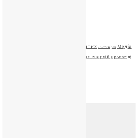
НАШ ТЕЛЕГРАМ
Категорії
Відео
ENG - News
Житія святих
Медіа
Діти
Листи вірян
Новини
Молитва
Новини з єпархій
Проповіді
Фото
Свята
Архів
Архів
Соц.медіа
Контакти
E-mail:
info@uapc.te.ua