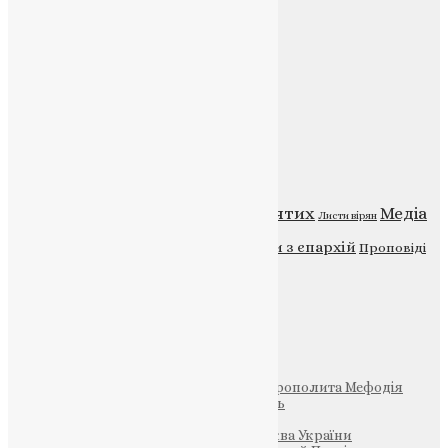
Веб-сайт:
https://uapc.te.ua
Головна
Контакти
Публічна оферта
Категорії
Відео
ENG - News
Житія святих
Медіа
Діти
Листи вірян
Новини
Молитва
Новини з єпархій
Проповіді
Фото
Свята
Інші
Фонд Пам’яті Блаженнішого Митрополита Мефодія
Парафія Святих Жон-Мироносиць
Патріархія ПЦУ (УАПЦ)
Офіційна сторінка – Помісна Церква України