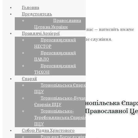
Головна
Предстоятель
Православна
Церква України
Якщо маєте можливість, підтримайте нас — натисніть нижче
Правлячі Архієреї
«Пожертва».
Ваша допомога зміцнює наше служіння.
Преосвященний
НЕСТОР
ПОЖЕРТВА
Преосвященний
ПАВЛО
НАШ ТЕЛЕГРАМ
Преосвященний
ТИХОН
Єпархії
Тернопільська Єпархія
ПЦУ
Тернопільсько-Бучацька
Єпархія ПЦУ
Тернопільсько-
Теребовлянська Єпархія
ПЦУ
Собор Різдва Христового
Розклад Богослужінь