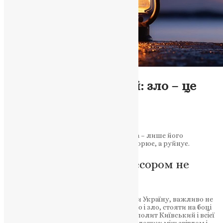
Новини
,
Фото
Митрополит Епіфаній: зло – це
відсутність добра
News
,
1 рік тому
2 хв
читати
Світло існує, бо має джерело, а темрява – лише його
відсутність. Так само і зло – воно не створює, а руйнує.
Чому компроміси з агресором не
приведуть до миру
У час важких випробувань, які спіткали Україну, важливо не
забувати про головне: розрізняти добро і зло, стояти на боці
правди та не піддаватися омані. Митрополит Київський і всієї
України Епіфаній у своїх роздумах наголошує: між світлом і