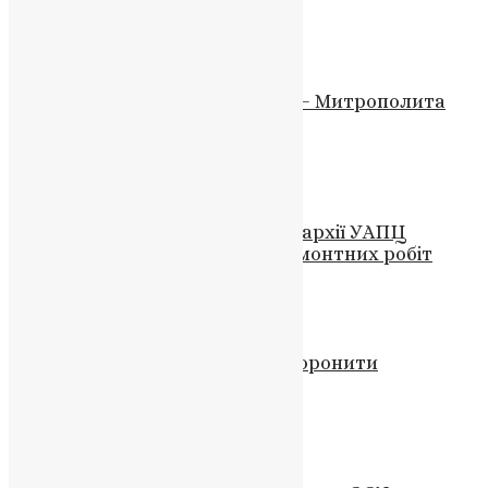
Схожі записи
Відео
,
Новини
Спогади про духівника і друга – Митрополита
Мефодія
UAPC
,
10 років тому
1 хв
читати
Новини
Консисторія Тернопільської єпархії УАПЦ
освячена після проведення ремонтних робіт
UAPC
,
9 років тому
1 хв
читати
Новини
,
Фото
На Тернопільщині просять заборонити
Московський Патріархат
UAPC
,
4 роки тому
1 хв
читати
Новини
,
Фото