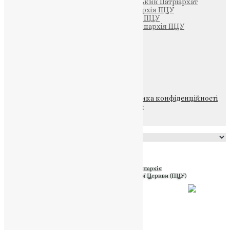
Вселенський Константинопольський Патріархат
Тернопільсько-Кременецька єпархія ПЦУ
Тернопільсько-Бучацька єпархія ПЦУ
Тернопільсько-Теребовлянська єпархія ПЦУ
Щедрик – Церковна Лавка
ПОЖЕРТВА
НАШ ТЕЛЕГРАМ
© 2015-2026 Всі права захищені.
Політика конфіденційності
файлів та Cookie
Powered by
Translate