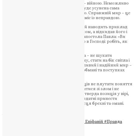
злочинами, агресію – агресією, а війну – війною. Неможливо
досягти справжнього миру, якщо не буде усунена сама
причина війни – зло, що його породило. Справжній мир – це
перемога правди та добра, а не компроміс із неправдою.
У своєму посланні Митрополит Епіфаній наводить приклад
Ісуса Христа, Який не примирявся зі злом, а відкидав його і
викривав неправду. Він нагадує слова апостола Павла: «Ви
були колись темрявою, а тепер – світло в Господі: робіть, як
діти світла» (Еф. 5:8).
Відтак, завдання кожного християнина – не шукати
компромісів зі злом, а протистояти йому, стати на бік світла і
правди. Лише тоді можливий справедливий і надійний мир –
мир, який базується на правді, а не на обмані та поступках
агресору.
Митрополит Епіфаній закликає українців не плутати поняття
миру і тимчасового перемир’я, не миритися зі злом і не
приймати напівправду за істину. Лише тверда позиція у вірі,
стійкість у правді та боротьба за добро здатні принести
справедливий мир, у якому не буде місця брехні та омані.
ДЖЕРЕЛО
Теги
#війна
#добро
#зло
#Митрополит Епіфаній
#Правда
#Тернопільська єпархія ПЦУ