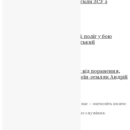
Президент привітав Повітряні сили ЗСУ з
професійним святом
UAPC
,
4 роки тому
1 хв
читати
Новини
,
Фото
Борщівська громада у скорботі: поліг у бою
захисник України Степан Білінський
News
,
9 місяців тому
3 хв
читати
Новини
,
Фото
Громада Тернополя у скорботі: від поранення,
отриманого на фронті, помер воїн-земляк Андрій
Гевко
News
,
1 рік тому
2 хв
читати
Якщо маєте можливість, підтримайте нас — натисніть нижче
«Пожертва».
Ваша допомога зміцнює наше служіння.
ПОЖЕРТВА