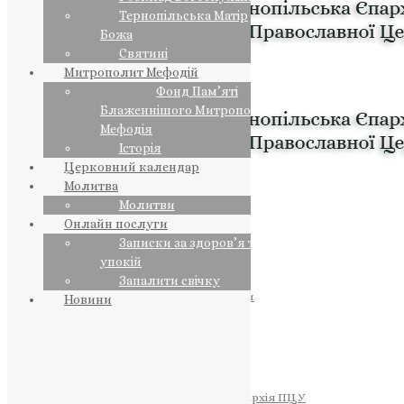
Тернопільська Матір
Божа
Святині
Митрополит Мефодій
Фонд Пам’яті
Блаженнішого Митрополита
Мефодія
Історія
Церковний календар
Молитва
Молитви
Онлайн послуги
Записки за здоров’я та за
упокій
Запалити свічку
ПРЕДСТОЯТЕЛЬ
Православна Церква України
Новини
ПРАВЛЯЧІ АРХІЄРЕЇ
Преосвященний НЕСТОР
Преосвященний ПАВЛО
Преосвященний ТИХОН
ЄПАРХІЇ
Тернопільська Єпархія ПЦУ
Тернопільсько-Бучацька Єпархія ПЦУ