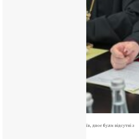
У засіданні взяли участь десять архієреїв, двоє були відсутні з
поважних причин.