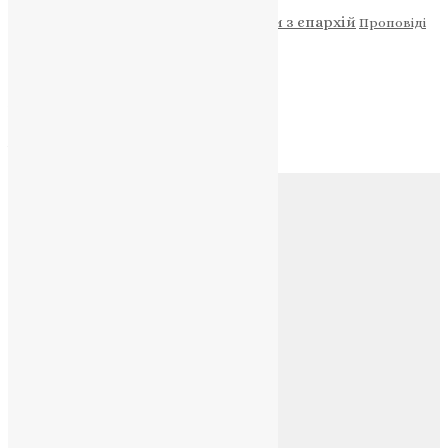
Новини
Молитва
Новини з єпархій
Проповіді
Фото
Свята
Архів
Архів
Соц.медіа
Контакти
E-mail:
info@uapc.te.ua
Веб-сайт:
https://uapc.te.ua
Головна
Контакти
Публічна оферта