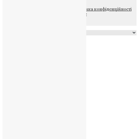
© 2015-2026 Всі права захищені.
Політика конфіденційності
файлів та Cookie
Powered by
Translate