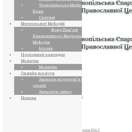
Тернопільська Матір
Божа
Святині
Митрополит Мефодій
Фонд Пам’яті
Блаженнішого Митрополита
Мефодія
Історія
Церковний календар
Молитва
Молитви
Онлайн послуги
Записки за здоров’я та за
упокій
Запалити свічку
ПРЕДСТОЯТЕЛЬ
Православна Церква України
Новини
ПРАВЛЯЧІ АРХІЄРЕЇ
Преосвященний НЕСТОР
Преосвященний ПАВЛО
Преосвященний ТИХОН
ЄПАРХІЇ
Тернопільська Єпархія ПЦУ
Тернопільсько-Бучацька Єпархія ПЦУ