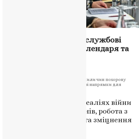
Новини
,
Фото
Синод ПЦУ: нові богослужбові
тексти, оновлення календаря та
кадрові зміни
News
,
1 рік тому
2 хв
читати
На засіданні Священного Синоду ухвалили чин похорону
воїна, призначення в лаврі, а також нові напрямки для
молодіжної роботи.
Церква фіксує зміни в реаліях війни
— нові формати похоронів, робота з
неохрещеними дітьми та зміцнення
духовної ідентичності