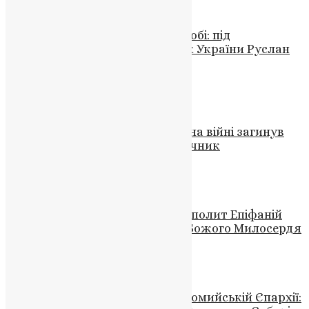
Новини
,
Фото
Монастириська громада в жалобі: під
Куп’янськом загинув захисник України Руслан
Гуравський
News
,
1 місяць тому
2 хв
читати
Новини
,
Фото
Волочиська громада в жалобі: на війні загинув
захисник України Дмитро Пасічник
News
,
5 місяців тому
2 хв
читати
Новини
Духовний Водограй: Що Митрополит Епіфаній
Повідомляє нам про Шлях до Божого Милосердя
News
,
3 роки тому
2 хв
читати
Новини
,
Фото
Преображення Господнє у Коломийській Єпархії: