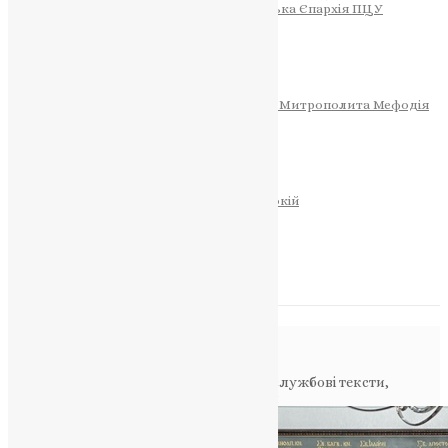
Тернопільсько-Теребовлянська Єпархія ПЦУ
СОБОР РІЗДВА ХРИСТОВОГО
Розклад Богослужінь
Тернопільська Матір Божа
Святині
МИТРОПОЛИТ МЕФОДІЙ
Фонд Пам’яті Блаженнішого Митрополита Мефодія
Історія
ЦЕРКОВНИЙ КАЛЕНДАР
МОЛИТВА
Молитви
ОНЛАЙН ПОСЛУГИ
Записки за здоров’я та за упокій
Запалити свічку
НОВИНИ
Повідомлення в блозі
Головна
>
Фото
>
Синод ПЦУ: нові богослужбові тексти,
оновлення календаря та кадрові зміни