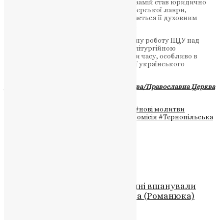
🔹 Призначення в Лаврі — єпископ Авраамій став юридично
відповідальним керівником Києво-Печерської лаври,
водночас Митрополит Епіфаній залишається її духовним
очільником як Священноархімандрит.
Рішення Синоду свідчать про послідовну роботу ПЦУ над
укріпленням внутрішньої структури, літургійною
самобутністю та відповіддю на виклики часу, особливо в
умовах війни й духовної трансформації українського
суспільства.
Джерело:
Українська Православна Церква/Православна Церква
України
Теги
#Епіфаній
#Єпархії ПЦУ
#молодь
#нові молитви
#похорон воїна
#Синод
#Синодальна комісія
#Тернопільська
єпархія ПЦУ
Схожі записи
Новини
,
Фото
«Пам’ять, що надихає»: у Хімчині вшанували
сторіччя Патріарха Володимира (Романюка)
News
,
9 місяців тому
3 хв
читати