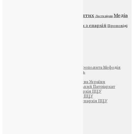
Категорії
Відео
ENG - News
Житія святих
Медіа
Діти
Листи вірян
Новини
Молитва
Новини з єпархій
Проповіді
Фото
Свята
Інші
Фонд Пам’яті Блаженнішого Митрополита Мефодія
Парафія Святих Жон-Мироносиць
Патріархія ПЦУ (УАПЦ)
Офіційна сторінка – Помісна Церква України
Вселенський Константинопольський Патріархат
Тернопільсько-Кременецька єпархія ПЦУ
Тернопільсько-Бучацька єпархія ПЦУ
Тернопільсько-Теребовлянська єпархія ПЦУ
Щедрик – Церковна Лавка
ПОЖЕРТВА
НАШ ТЕЛЕГРАМ