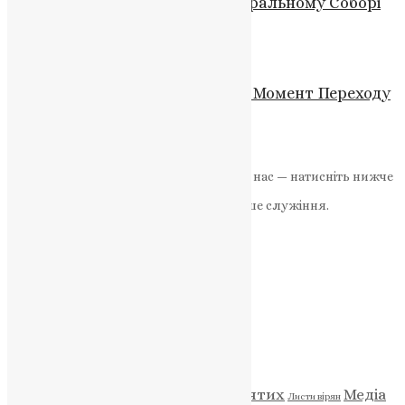
величне святкування у Кафедральному Соборі
News
,
2 роки тому
2 хв
читати
Новини
Успіння Пресвятої Богородиці: Момент Переходу
земного життя до Неба
News
,
3 роки тому
2 хв
читати
Якщо маєте можливість, підтримайте нас — натисніть нижче
«Пожертва».
Ваша допомога зміцнює наше служіння.
ПОЖЕРТВА
НАШ ТЕЛЕГРАМ
Категорії
Відео
ENG - News
Житія святих
Медіа
Діти
Листи вірян