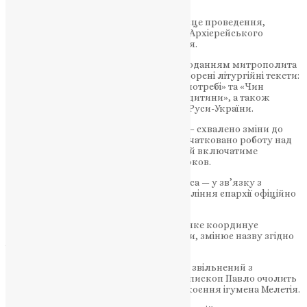
Головні рішення Синоду:
🔹 Собор 14 липня — Синод погодив місце проведення,
порядок денний і проєкти документів Архієрейського
Собору, що відбудеться наступного дня.
🔹 Нові тексти похоронних чинів — за поданням митрополита
Євстратія було благословлено новостворені літургійні тексти:
«Чин похорону воїна», «Чин у крайній потребі» та «Чин
молитовного поховання неохрещеної дитини», а також
святкові антифони на День Хрещення Руси-України.
🔹 Оновлення церковного календаря — схвалено зміни до
календаря та іменослова, а також започатковано роботу над
створенням Повного місяцеслова, який включатиме
шанованих святих інших Помісних Церков.
🔹 Кримська єпархія та юридична адреса — у зв’язку з
тимчасовою окупацією АР Крим, Управління єпархії офіційно
змінить місцезнаходження.
🔹 Молодіжна політика — управління, яке координує
співпрацю з молодіжними спільнотами, змінює назву згідно
із законом України.
🔹 Кадрові зміни — митрополит Нестор звільнений з
Богословсько-літургічної комісії; архієпископ Павло очолить
монастир на Тернопільщині після упокоєння ігумена Мелетія.