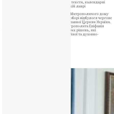
Священний Синод ПЦУ: нові літургійні тексти, календарні
зміни та призначення в Києво-Печерській лаврі
13 липня 2025 року в Синодальній залі Митрополичого дому
при Михайлівському Золотоверхому соборі відбулося чергове
засідання Священного Синоду Православної Церкви України.
Під головуванням Блаженнійшого Митрополита Епіфанія
члени Синоду ухвалили низку важливих рішень, які
торкаються богослужбової, організаційної та духовно-
адміністративної сфер життя Церкви.
НАШ ТЕЛЕГРАМ