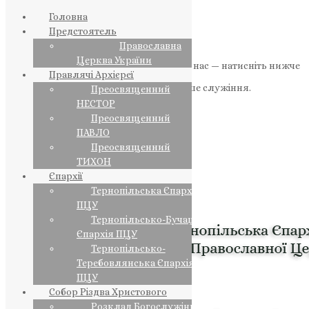
Головна
Предстоятель
Православна
Церква України
Якщо маєте можливість, підтримайте нас — натисніть нижче
Правлячі Архієреї
«Пожертва».
Ваша допомога зміцнює наше служіння.
Преосвященний
НЕСТОР
ПОЖЕРТВА
Преосвященний
ПАВЛО
НАШ ТЕЛЕГРАМ
Преосвященний
ТИХОН
Єпархії
Тернопільська Єпархія
ПЦУ
Тернопільсько-Бучацька
Єпархія ПЦУ
Тернопільсько-
Теребовлянська Єпархія
ПЦУ
Собор Різдва Христового
Розклад Богослужінь