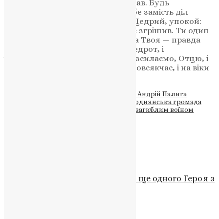
останнього свого подиху визнавав. Будь
милостивим до нього і віру в Тебе замість діл
прийми і з святими Твоїми, як Щедрий, упокой:
нема бо чоловіка, що жив би і не згрішив. Ти один
тільки без усякого гріха, і правда Твоя — правда
вічна, і Ти один Бог милости і щедрот, і
чоловіколюбства, і Тобі славу возсилаємо, Отцю, і
Сину, і Святому Духові, нині, й повсякчас, і на віки
віків. Амінь.
Теги
#вічна пам’ять
#захисник України Андрій Палига
#Національна гвардія України
#Підгороднянська громада
Забойки
#похорон воїна
#прощання із загиблим воїном
#Тернопільська єпархія ПЦУ
Схожі записи
Новини
Трагедія в Серці Різдва: Втрата ще одного Героя з
Тернопільщини
News
,
3 роки тому
1 хв
читати
Новини
,
Фото