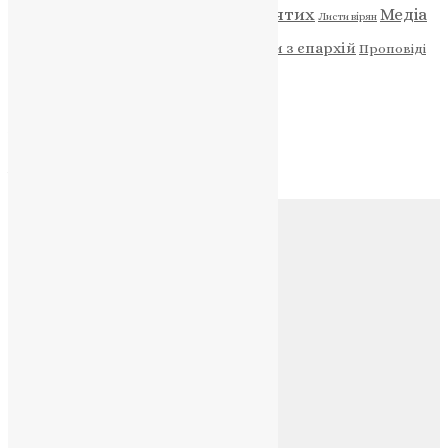
Відео
ENG - News
Житія святих
Медіа
Діти
Листи вірян
Новини
Молитва
Новини з єпархій
Проповіді
Фото
Свята
Архів
Архів
Соц.медіа
Контакти
E-mail:
info@uapc.te.ua
Веб-сайт:
https://uapc.te.ua
Головна
Контакти
Публічна оферта