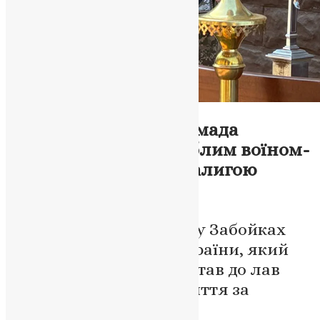
Новини
,
Фото
Підгороднянська громада
попрощалася із загиблим воїном-
земляком Андрієм Палигою
News
,
11 місяців тому
2 хв
читати
На рідному кладовищі у Забойках
поховали захисника України, який
від перших днів війни став до лав
Нацгвардії та віддав життя за
Батьківщину