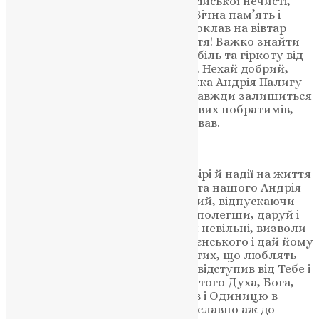
Захищаючи Батьківщину від російської нечисті,
гинуть найкращі сини України. Вічна пам’ять і
слава відважному Воїну, який поклав на вівтар
Вітчизни найцінніше – своє життя! Важко знайти
слова втіхи, неможливо загоїти біль та гіркоту від
втрати рідної, близької людини. Нехай добрий,
світлий спомин про воїна-земляка Андрія Палигу
стане сильнішим за смерть і назавжди залишиться
у пам’яті близьких, друзів, бойових побратимів,
усіх хто знав його, любив і шанував.
Молитва за всякого померлого
Пом’яни, Господи, Боже наш, у вірі й надії на життя
вічне спочилого раба Твого, брата нашого Андрія
як Милосердний і Людинолюбний, відпускаючи
гріхи та згладжуючи неправди, полегши, даруй і
прости всі його провини вільні й невільні, визволи
його від вічної муки та вогню геєнського і дай йому
вічні Твої блага, наготовані для тих, що люблять
Тебе. Коли ж і згрішив він, та не відступив від Тебе і
безсумнівно в Отця, і Сина, і Святого Духа, Бога,
Тебе, в Трійці славимого, вірував і Одиницю в
Трійці і Трійцю в Одиниці православно аж до