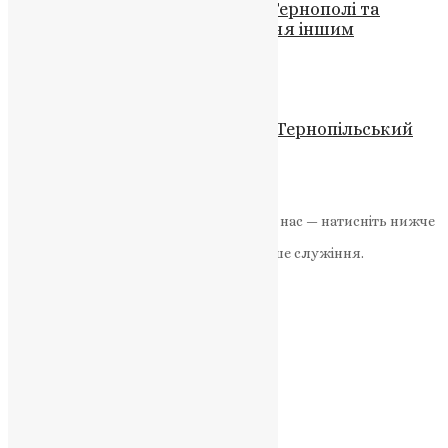
літургію на Великий Четвер у Тернополі та
закликав до єдності та служіння іншим
News
,
3 роки тому
2 хв
читати
Новини
,
Фото
Митрополит Епіфаній відвідав Тернопільський
педагогічний університет
News
,
3 роки тому
1 хв
читати
Якщо маєте можливість, підтримайте нас — натисніть нижче
«Пожертва».
Ваша допомога зміцнює наше служіння.
ПОЖЕРТВА
НАШ ТЕЛЕГРАМ
Категорії