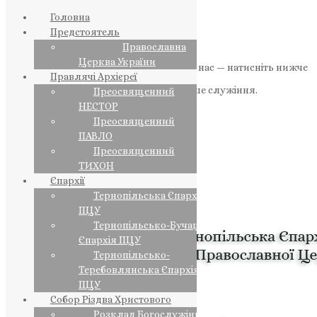
Головна
Предстоятель
Православна
Церква України
Якщо маєте можливість, підтримайте нас — натисніть нижче
Правлячі Архієреї
«Пожертва».
Ваша допомога зміцнює наше служіння.
Преосвященний
НЕСТОР
ПОЖЕРТВА
Преосвященний
ПАВЛО
НАШ ТЕЛЕГРАМ
Преосвященний
ТИХОН
Єпархії
Тернопільська Єпархія
ПЦУ
Тернопільсько-Бучацька
Єпархія ПЦУ
Тернопільсько-
Теребовлянська Єпархія
ПЦУ
Собор Різдва Христового
Розклад Богослужінь