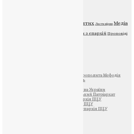
Категорії
Відео
ENG - News
Житія святих
Медіа
Діти
Листи вірян
Новини
Молитва
Новини з єпархій
Проповіді
Фото
Свята
Інші
Фонд Пам’яті Блаженнішого Митрополита Мефодія
Парафія Святих Жон-Мироносиць
Патріархія ПЦУ (УАПЦ)
Офіційна сторінка – Помісна Церква України
Вселенський Константинопольський Патріархат
Тернопільсько-Кременецька єпархія ПЦУ
Тернопільсько-Бучацька єпархія ПЦУ
Тернопільсько-Теребовлянська єпархія ПЦУ
Щедрик – Церковна Лавка
ПОЖЕРТВА
НАШ ТЕЛЕГРАМ