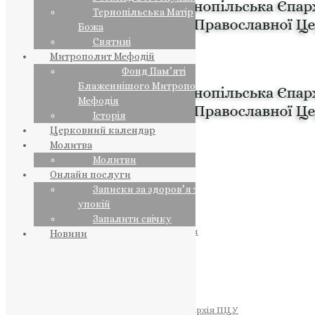
Тернопільська Матір
Божа
Святині
Митрополит Мефодій
Фонд Пам’яті
Блаженнішого Митрополита
Мефодія
Історія
Церковний календар
Молитва
Молитви
Онлайн послуги
Записки за здоров’я та за
упокій
Запалити свічку
ПРЕДСТОЯТЕЛЬ
Православна Церква України
Новини
ПРАВЛЯЧІ АРХІЄРЕЇ
Преосвященний НЕСТОР
Преосвященний ПАВЛО
Преосвященний ТИХОН
ЄПАРХІЇ
Тернопільська Єпархія ПЦУ
Тернопільсько-Бучацька Єпархія ПЦУ