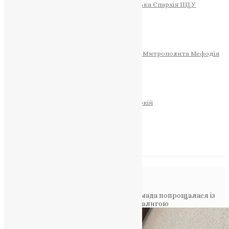
Тернопільсько-Теребовлянська Єпархія ПЦУ
СОБОР РІЗДВА ХРИСТОВОГО
Розклад Богослужінь
Тернопільська Матір Божа
Святині
МИТРОПОЛИТ МЕФОДІЙ
Фонд Пам’яті Блаженнішого Митрополита Мефодія
Історія
ЦЕРКОВНИЙ КАЛЕНДАР
МОЛИТВА
Молитви
ОНЛАЙН ПОСЛУГИ
Записки за здоров’я та за упокій
Запалити свічку
НОВИНИ
Повідомлення в блозі
Головна
>
Фото
>
Підгороднянська громада попрощалася із
загиблим воїном-земляком Андрієм Палигою