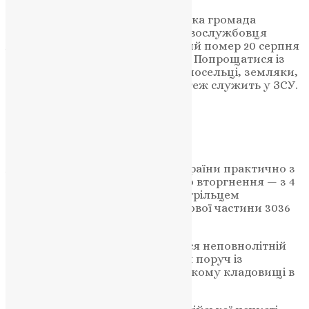
Учора, 2 вересня, Підгороднянська громада
провела в останню путь військовослужбовця
Андрія Васильовича Палигу, який помер 20 серпня
2025 року в лікарні міста Дніпро. Попрощатися із
захисником прийшли друзі, односельці, земляки,
а також його брат Роман, який теж служить у ЗСУ.
НАШ ТЕЛЕГРАМ
Андрій Палига став на захист України практично з
перших днів повномасштабного вторгнення — з 4
березня 2022 року. Він служив стрільцем
патрульного батальйону військової частини 3036
Національної гвардії України.
В Андрія Васильовича залишився неповнолітній
син Костянтин. Поховали Андрія поруч із
загиблими земляками на сільському кладовищі в
його рідних Забойках.