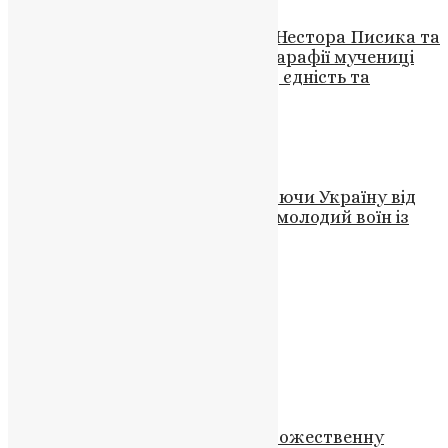
Урочистий візит митрополита Нестора Писика та
єпископа Павла Кравчука до парафії мучениці
Тетяни у Кременці: духовність, єдність та
визнання
News
,
3 роки тому
2 хв
читати
Новини
,
Фото
«Вічна пам’ять Герою»: захищаючи Україну від
російських окупантів, загинув молодий воїн із
Тернополя
UAPC
,
4 роки тому
1 хв
читати
Новини
З Днем Соборності, Україно!
UAPC
,
10 років тому
1 хв
читати
Новини
,
Фото
Митрополит Нестор звершив Божественну