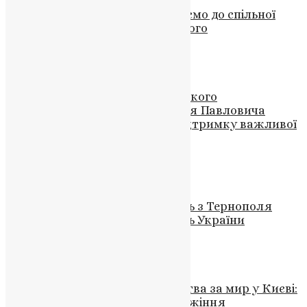
Вічна пам’ять герою: Запрошуємо до спільної
молитви за Богдана Стрілецького
News
,
3 роки тому
2 хв
читати
Новини
,
Фото
Звернення видатного українського
релігієзнавця та філософа Юрія Павловича
Чорноморця: прохання про підтримку важливої
місії
News
,
3 роки тому
1 хв
читати
Новини
,
Фото
Втрата героїв: Андрій та Василь з Тернополя
віддали життя за незалежність України
News
,
3 роки тому
1 хв
читати
Новини
,
Фото
Божественна літургія та молитва за мир у Києві:
Патріарх Філарет веде богослужіння