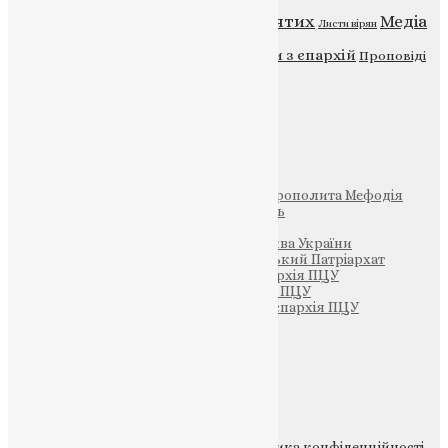
Відео
ENG - News
Житія святих
Медіа
Діти
Листи вірян
Новини
Молитва
Новини з єпархій
Проповіді
Фото
Свята
Інші
Фонд Пам’яті Блаженнішого Митрополита Мефодія
Парафія Святих Жон-Мироносиць
Патріархія ПЦУ (УАПЦ)
Офіційна сторінка – Помісна Церква України
Вселенський Константинопольський Патріархат
Тернопільсько-Кременецька єпархія ПЦУ
Тернопільсько-Бучацька єпархія ПЦУ
Тернопільсько-Теребовлянська єпархія ПЦУ
Щедрик – Церковна Лавка
ПОЖЕРТВА
НАШ ТЕЛЕГРАМ
© 2015-2026 Всі права захищені.
Політика конфіденційності