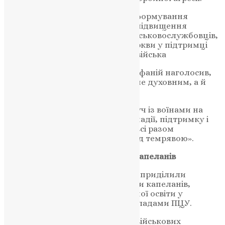
Мова йшла про необхідність реформування
системи капеланської служби, підвищення
ефективності духовної опіки військовослужбовців,
а також про посилення ролі Церкви у підтримці
морального духу українського війська
Блаженнійший Митрополит Епіфаній наголосив,
що служіння капеланів є не лише духовним, а й
національним покликанням:
«Військові капелани стоять поруч із воїнами на
передовій, несучи слово Божої надії, підтримку і
любов. Через їхнє служіння ми всі разом
наближаємо перемогу світла над темрявою».
Навчання і духовна підготовка капеланів
Окрему увагу учасники зустрічі приділили
питанням навчальної підготовки капеланів,
удосконаленню програм духовної освіти у
співпраці з богословськими закладами ПЦУ.
Йшлося також про роль і місію військових