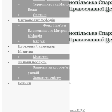
Тернопільська Матір
Божа
Святині
Митрополит Мефодій
Фонд Пам’яті
Блаженнішого Митрополита
Мефодія
Історія
Церковний календар
Молитва
Молитви
Онлайн послуги
Записки за здоров’я та за
упокій
Запалити свічку
ПРЕДСТОЯТЕЛЬ
Православна Церква України
Новини
ПРАВЛЯЧІ АРХІЄРЕЇ
Преосвященний НЕСТОР
Преосвященний ПАВЛО
Преосвященний ТИХОН
ЄПАРХІЇ
Тернопільська Єпархія ПЦУ
Тернопільсько-Бучацька Єпархія ПЦУ