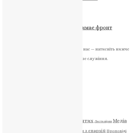
News
,
3 роки тому
2 хв
читати
Новини
,
Фото
Йордан на Почайні: віра, що тримає фронт
News
,
7 місяців тому
2 хв
читати
Якщо маєте можливість, підтримайте нас — натисніть нижче
«Пожертва».
Ваша допомога зміцнює наше служіння.
ПОЖЕРТВА
НАШ ТЕЛЕГРАМ
Категорії
Відео
ENG - News
Житія святих
Медіа
Діти
Листи вірян
Новини
Молитва
Новини з єпархій
Проповіді