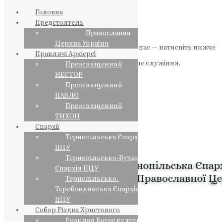
Головна
Предстоятель
Православна
Церква України
Якщо маєте можливість, підтримайте нас — натисніть нижче
Правлячі Архієреї
«Пожертва».
Ваша допомога зміцнює наше служіння.
Преосвященний
НЕСТОР
ПОЖЕРТВА
Преосвященний
ПАВЛО
НАШ ТЕЛЕГРАМ
Преосвященний
ТИХОН
Єпархії
Тернопільська Єпархія
ПЦУ
Тернопільсько-Бучацька
Єпархія ПЦУ
Тернопільсько-
Теребовлянська Єпархія
ПЦУ
Собор Різдва Христового
Розклад Богослужінь