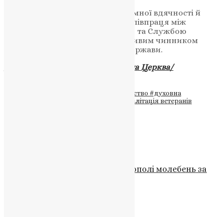
Зустріч завершилася у дусі взаємної вдячності й
підтримки, підтвердивши, що співпраця між
Православною Церквою України та Службою
військового капеланства є важливим чинником
зміцнення духовного фронту держави.
Джерело:
Українська Православна Церква/
Православна Церква України
Теги
#Афон
#війна
#військове капеланство
#духовна
підтримка
#Епіфаній
#ЗСУ
#ПЦУ
#реабілітація ветеранів
#Тернопільська єпархія ПЦУ
#Україна
Схожі записи
Новини з єпархій
,
Фото
Предстоятель звершив у Тернополі молебень за
перемогу України
News
,
3 роки тому
1 хв
читати
Новини