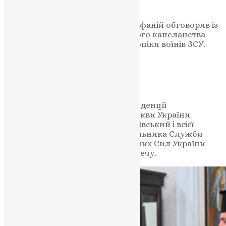
народу
Блаженнійший Митрополит Епіфаній обговорив із
керівництвом Служби військового капеланства
подальший розвиток духовної опіки воїнів ЗСУ.
НАШ ТЕЛЕГРАМ
23 жовтня 2025 року у своїй резиденції
Предстоятель Православної Церкви України
Блаженнійший Митрополит Київський і всієї
України Епіфаній прийняв начальника Служби
військового капеланства Збройних Сил України
полковника Олександра Вовкотечу.