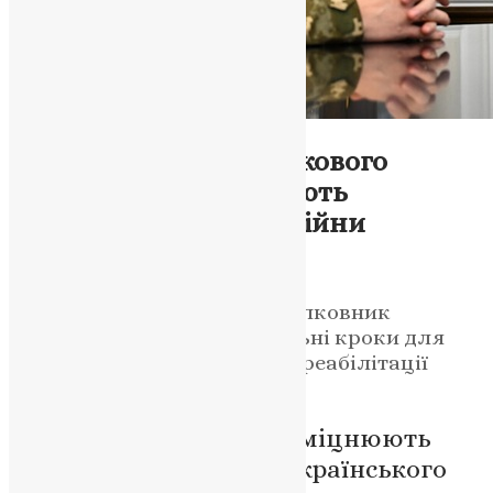
Новини
,
Фото
ПЦУ та Служба військового
капеланства посилюють
співпрацю в умовах війни
News
,
10 місяців тому
2 хв
читати
Митрополит Епіфаній та полковник
Вовкотеча обговорили спільні кроки для
духовної підтримки воїнів і реабілітації
ветеранів.
Церква й армія разом зміцнюють
віру, мораль і єдність українського