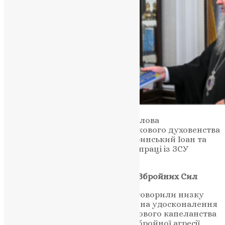
У зустрічі також взяли участь голова
Синодального управління військового духовенства
митрополит Черкаський і Чигиринський Іоан та
його заступник з напрямку співпраці із ЗСУ
протоієрей Леонтій Никитенко.
Посилення взаємодії Церкви та Збройних Сил
Під час спілкування сторони обговорили низку
важливих питань, спрямованих на удосконалення
функціонування Служби військового капеланства
в умовах триваючої російської збройної агресії.