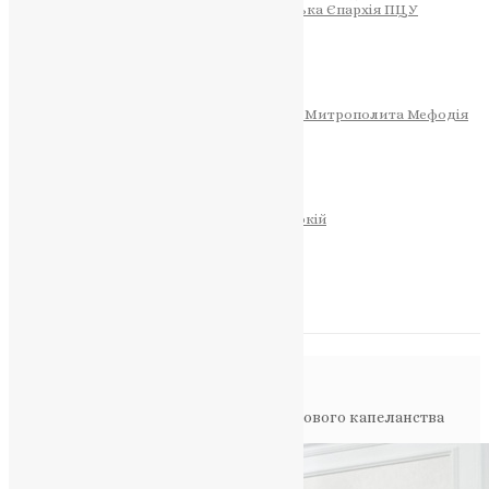
Тернопільсько-Теребовлянська Єпархія ПЦУ
СОБОР РІЗДВА ХРИСТОВОГО
Розклад Богослужінь
Тернопільська Матір Божа
Святині
МИТРОПОЛИТ МЕФОДІЙ
Фонд Пам’яті Блаженнішого Митрополита Мефодія
Історія
ЦЕРКОВНИЙ КАЛЕНДАР
МОЛИТВА
Молитви
ОНЛАЙН ПОСЛУГИ
Записки за здоров’я та за упокій
Запалити свічку
НОВИНИ
Повідомлення в блозі
Головна
>
Фото
>
ПЦУ та Служба військового капеланства
посилюють співпрацю в умовах війни