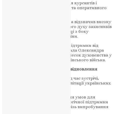
священників у процесі виховання курсантів і
підготовки офіцерів тактичного та оперативного
рівнів.
Полковник Олександр Вовкотеча відзначив високу
роль Церкви у підтримці бойового духу захисників
та запевнив у всебічній підтримці з боку
керівництва Збройних Сил України.
Він передав слова вдячності та підтримки від
Головнокомандувача ЗСУ генерала Олександра
Сирського, який високо цінує внесок духовенства у
справу моральної стійкості українського війська.
Реабілітація ветеранів і духовне відновлення
Серед тем, які порушувалися під час зустрічі,
особливе місце посіла ідея реабілітації українських
ветеранів на Святій Горі Афон.
Цей проєкт має на меті створення умов для
духовного відновлення, психологічної підтримки
та молитви тих, хто пройшов крізь випробування
війни.