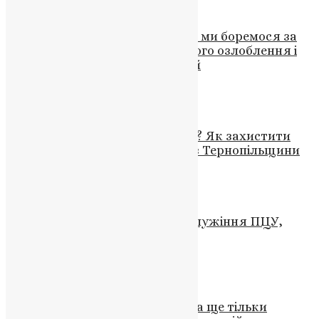
Новини
,
Фото
Бог з нами у цій боротьбі, адже ми боремося за
правду і добро проти демонічного озлоблення і
тиранії, – Митрополит Епіфаній
UAPC
,
4 роки тому
7 хв
читати
Медіа
,
Новини
,
Фото
Реставрація чи реконструкція? Як захистити
архітектурну спадщину: кейс з Тернопільщини
News
,
3 роки тому
11 хв
читати
Новини
,
Фото
Різдво 2024: де дивитися богослужіння ПЦУ,
УГКЦ та РКЦ
News
,
2 роки тому
2 хв
читати
Новини
,
Фото
«Такого життєдайного добряка ще тільки