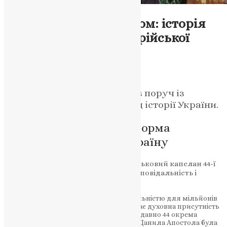
Новини
,
Фото
Між вівтарем і фронтом: історія
капелана 44-ї артилерійської
бригади
News
,
7 місяців тому
3 хв
читати
Шлях священика, який став поруч із
воїнами у найважчий період історії України.
Духовне служіння як форма
боротьби за людину і країну
Час подвигів любові й терпіння: військовий капелан 44-ї
артилерійської бригади про віру, відповідальність і
спільну боротьбу
У час, коли війна стала щоденною реальністю для мільйонів
українців, особливого значення набуває духовна присутність
поруч із тими, хто тримає фронт. Нещодавно 44 окрема
артилерійська бригада імені гетьмана Данила Апостола була