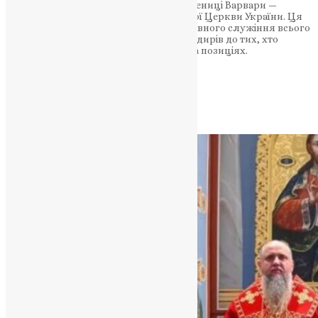
відзначена орденом Святої Великомучениці Варвари —
однією з високих нагород Православної Церкви України. Ця
відзнака стала знаком визнання жертовного служіння всього
особового складу бригади — від командирів до тих, хто
забезпечує щоденну роботу в тилу й на позиціях.
НАШ ТЕЛЕГРАМ