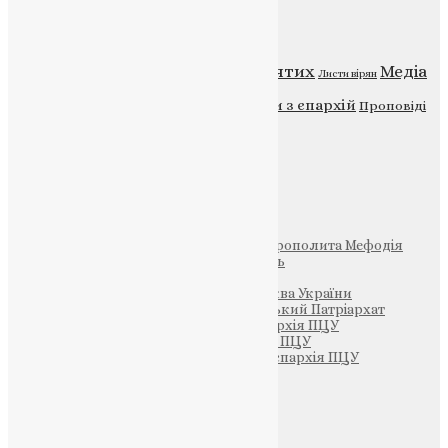
Категорії
Відео
ENG - News
Житія святих
Медіа
Діти
Листи вірян
Новини
Молитва
Новини з єпархій
Проповіді
Фото
Свята
Інші
Фонд Пам’яті Блаженнішого Митрополита Мефодія
Парафія Святих Жон-Мироносиць
Патріархія ПЦУ (УАПЦ)
Офіційна сторінка – Помісна Церква України
Вселенський Константинопольський Патріархат
Тернопільсько-Кременецька єпархія ПЦУ
Тернопільсько-Бучацька єпархія ПЦУ
Тернопільсько-Теребовлянська єпархія ПЦУ
Щедрик – Церковна Лавка
ПОЖЕРТВА
НАШ ТЕЛЕГРАМ