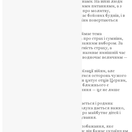
військовослужбовцями та їхніми родинами. На війні люди
найчастіше звертаються не з абстрактними питаннями, а з
простими й глибокими проханнями — про молитву,
підтримку, надію. Капелан поруч і під час бойових буднів, і в
моменти найбільшого болю — коли воїни повертаються
додому «на щиті».
Особливе місце у словах отця Олега займає тема
відповідальності. Він відверто говорить про страх і сумніви,
які знайомі кожному, хто стоїть перед важким вибором. За
його словами, сміливість — це не відсутність страху, а
здатність його подолати. Саме тому він називає нинішній час
для України доленосним: важким, але водночас величним —
часом подвигів любові й терпіння.
Капелан не закликає до бездумної героїзації війни, але
нагадує про моральний вимір: залишатися осторонь чужого
болю — означає втрачати людяність. Він цитує отців Церкви,
підкреслюючи, що відповідальність за ближнього є
складовою християнської віри, а покаяння — це не лише
слова, а зміна життя і дій.
Поруч із фронтовим служінням залишається і родина:
дружина, маленький син і донечка. Розлука дається важко,
зізнається священик, але саме думка про майбутнє дітей і
країни надає сил витримувати випробування.
На завершення отець Олег формулює побажання, яке
звучить особливо гостро в умовах війни: він бажає українцям