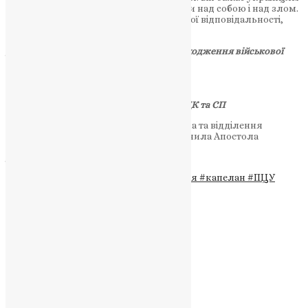
не просто миру, а перемоги — перемоги над собою і над злом.
Перемоги, яка народжується з особистої відповідальності,
жертовності та спільної дії.
Детальніша інформація щодо умов проходження військової
служби у складі 44 ОАБр:
https://forms.gle/XptveGP93mhPthot9
тел.: +380984821003.
Група комунікацій Тернопільського ОТЦК та СП
Фото з особистого архіву Олега Міщенка та відділення
комунікацій 44 ОАБр імені гетьмана Данила Апостола
ДЖЕРЕЛО
Теги
#війна в Україні
#духовне служіння
#капелан
#ПЦУ
#Тернопільська єпархія ПЦУ
#фронт
Схожі записи
Новини
Пасхальне послання
News
,
3 роки тому
4 хв
читати