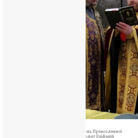
Орден для бригади вручив Предстоятель Православної
Церкви України Блаженніший митрополит Епіфаній