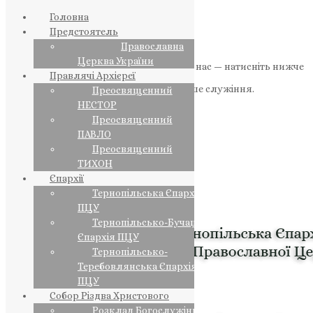
Головна
Предстоятель
Православна
Церква України
Якщо маєте можливість, підтримайте нас — натисніть нижче
Правлячі Архієреї
«Пожертва».
Ваша допомога зміцнює наше служіння.
Преосвященний
НЕСТОР
ПОЖЕРТВА
Преосвященний
ПАВЛО
НАШ ТЕЛЕГРАМ
Преосвященний
ТИХОН
Єпархії
Тернопільська Єпархія
ПЦУ
Тернопільсько-Бучацька
Єпархія ПЦУ
Тернопільсько-
Теребовлянська Єпархія
ПЦУ
Собор Різдва Христового
Розклад Богослужінь