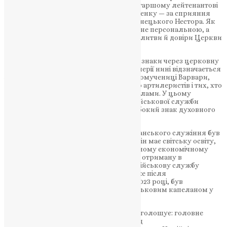
військовому капеланові з’єднання — старшому лейтенантові
капеланської служби ієрею Олегу Міщенку — за сприяння
митрополита Тернопільського і Кременецького Нестора. Як
наголошують у бригаді, ця нагорода є не персональною, а
колективною — знаком підтримки, молитви й довіри Церкви
до українських захисників.
Сам отець Олег пояснює символізм відзнаки через церковну
традицію: День ракетних військ і артилерії нині відзначається
4 грудня — у день пам’яті святої великомучениці Варвари,
яку здавна вважають покровителькою артилеристів і тих, хто
працює з вибухонебезпечними матеріалами. У цьому
поєднанні церковного календаря та військової служби
капелан бачить не випадковість, а глибокий знак духовного
заступництва.
Шлях самого Олега Міщенка до капеланського служіння був
непростим. Родом із Тернопільщини, він має світську освіту,
здобуту в Тернопільському національному економічному
університеті, а згодом — богословську, отриману в
Дніпровській духовній семінарії ПЦУ. Військову службу
розпочав ще у 2018 році як солдат, а вже після
повномасштабного вторгнення РФ, у 2023 році, був
рукоположений у сан ієрея та став військовим капеланом у
рідній бригаді.
Говорячи про свою місію, священик наголошує: головне
завдання капелана — духовна опіка над