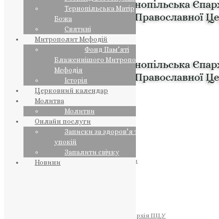
Тернопільська Матір
Божа
Святині
Митрополит Мефодій
Фонд Пам’яті
Блаженнішого Митрополита
Мефодія
Історія
Церковний календар
Молитва
Молитви
Онлайн послуги
Записки за здоров’я та за
упокій
Запалити свічку
ПРЕДСТОЯТЕЛЬ
Православна Церква України
Новини
ПРАВЛЯЧІ АРХІЄРЕЇ
Преосвященний НЕСТОР
Преосвященний ПАВЛО
Преосвященний ТИХОН
ЄПАРХІЇ
Тернопільська Єпархія ПЦУ
Тернопільсько-Бучацька Єпархія ПЦУ