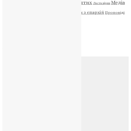
Відео
ENG - News
Житія святих
Медіа
Діти
Листи вірян
Новини
Молитва
Новини з єпархій
Проповіді
Фото
Свята
Архів
Архів
Соц.медіа
Контакти
E-mail:
info@uapc.te.ua
Веб-сайт:
https://uapc.te.ua
Головна
Контакти
Публічна оферта