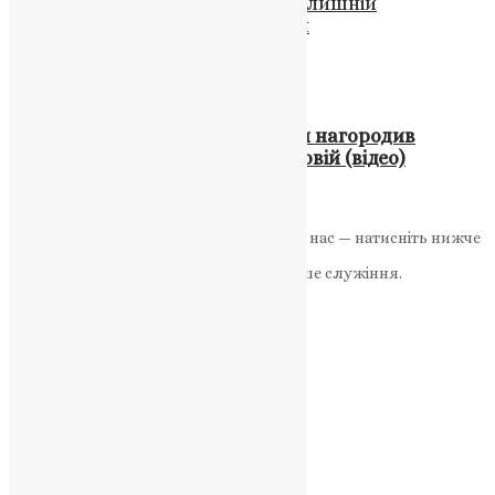
пошукати»: на війні загинув колишній
поліцейський з Тернопільщини
UAPC
,
4 роки тому
1 хв
читати
Відео
,
Новини
,
Фото
Голова Тернопільської облради нагородив
військовослужбовців на передовій (відео)
UAPC
,
4 роки тому
1 хв
читати
Якщо маєте можливість, підтримайте нас — натисніть нижче
«Пожертва».
Ваша допомога зміцнює наше служіння.
ПОЖЕРТВА
НАШ ТЕЛЕГРАМ
Категорії