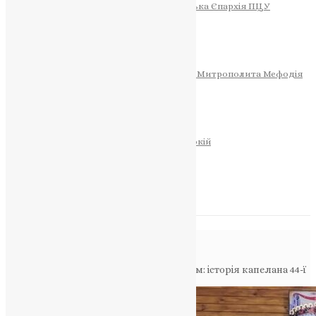
Тернопільсько-Теребовлянська Єпархія ПЦУ
СОБОР РІЗДВА ХРИСТОВОГО
Розклад Богослужінь
Тернопільська Матір Божа
Святині
МИТРОПОЛИТ МЕФОДІЙ
Фонд Пам’яті Блаженнішого Митрополита Мефодія
Історія
ЦЕРКОВНИЙ КАЛЕНДАР
МОЛИТВА
Молитви
ОНЛАЙН ПОСЛУГИ
Записки за здоров’я та за упокій
Запалити свічку
НОВИНИ
Повідомлення в блозі
Головна
>
Фото
>
Між вівтарем і фронтом: історія капелана 44-ї
артилерійської бригади