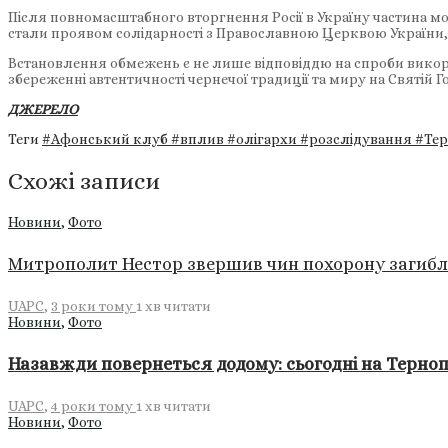
Після повномасштабного вторгнення Росії в Україну частина м
стали проявом солідарності з Православною Церквою України, 
Встановлення обмежень є не лише відповіддю на спроби викор
збереженні автентичності чернечої традиції та миру на Святій Го
ДЖЕРЕЛО
Теги
#Афонський клуб
#вплив
#олігархи
#розслідування
#Тер
Схожі записи
Новини
,
Фото
Митрополит Нестор звершив чин похорону загибл
UAPC
,
3 роки тому
1 хв
читати
Новини
,
Фото
Назавжди повернеться додому: сьогодні на Тернопі
UAPC
,
4 роки тому
1 хв
читати
Новини
,
Фото