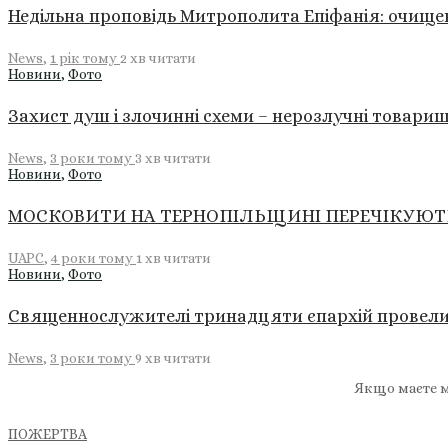
Недільна проповідь Митрополита Епіфанія: очище
News
,
1 рік тому
2 хв
читати
Новини
,
Фото
Захист душ і злочинні схеми – нерозлучні товари
News
,
3 роки тому
3 хв
читати
Новини
,
Фото
МОСКОВИТИ НА ТЕРНОПІЛЬЩИНІ ПЕРЕЧІКУЮТЬ
UAPC
,
4 роки тому
1 хв
читати
Новини
,
Фото
Священнослужителі тринадцяти єпархій провели у
News
,
3 роки тому
9 хв
читати
Якщо маєте м
ПОЖЕРТВА