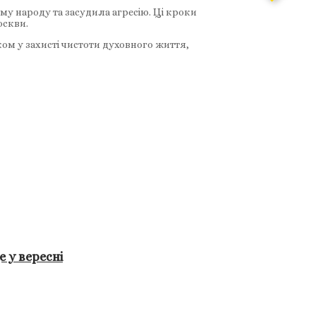
у народу та засудила агресію. Ці кроки
оскви.
м у захисті чистоти духовного життя,
 у вересні