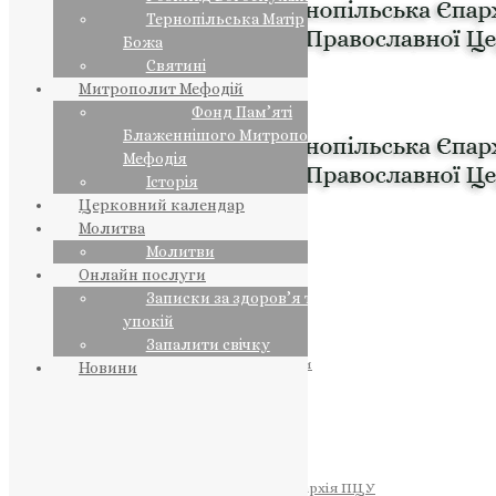
Тернопільська Матір
Божа
Святині
Митрополит Мефодій
Фонд Пам’яті
Блаженнішого Митрополита
Мефодія
Історія
Церковний календар
Молитва
Молитви
Онлайн послуги
Записки за здоров’я та за
упокій
Запалити свічку
ПРЕДСТОЯТЕЛЬ
Православна Церква України
Новини
ПРАВЛЯЧІ АРХІЄРЕЇ
Преосвященний НЕСТОР
Преосвященний ПАВЛО
Преосвященний ТИХОН
ЄПАРХІЇ
Тернопільська Єпархія ПЦУ
Тернопільсько-Бучацька Єпархія ПЦУ