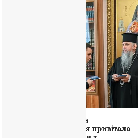
Новини
,
Фото
Київська православна
богословська академія привітала
Митрополита Епіфанія з