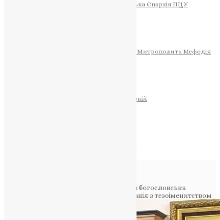
Тернопільсько-Теребовлянська Єпархія ПЦУ
СОБОР РІЗДВА ХРИСТОВОГО
Розклад Богослужінь
Тернопільська Матір Божа
Святині
МИТРОПОЛИТ МЕФОДІЙ
Фонд Пам’яті Блаженнішого Митрополита Мефодія
Історія
ЦЕРКОВНИЙ КАЛЕНДАР
МОЛИТВА
Молитви
ОНЛАЙН ПОСЛУГИ
Записки за здоров’я та за упокій
Запалити свічку
НОВИНИ
Повідомлення в блозі
Головна
>
Фото
>
Київська православна богословська
академія привітала Митрополита Епіфанія з тезоіменитством