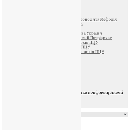
Інші
Фонд Пам’яті Блаженнішого Митрополита Мефодія
Парафія Святих Жон-Мироносиць
Патріархія ПЦУ (УАПЦ)
Офіційна сторінка – Помісна Церква України
Вселенський Константинопольський Патріархат
Тернопільсько-Кременецька єпархія ПЦУ
Тернопільсько-Бучацька єпархія ПЦУ
Тернопільсько-Теребовлянська єпархія ПЦУ
Щедрик – Церковна Лавка
ПОЖЕРТВА
НАШ ТЕЛЕГРАМ
© 2015-2026 Всі права захищені.
Політика конфіденційності
файлів та Cookie
Powered by
Translate