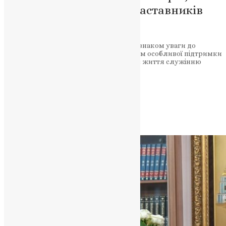
богословів і духовних наставників
українського народу.
Візит Предстоятеля ПЦУ став не лише знаком уваги до
академічної спільноти, але й свідченням особливої підтримки
молоді, яка готується присвятити своє життя служінню
Церкві та Україні.
Підтримати молитву