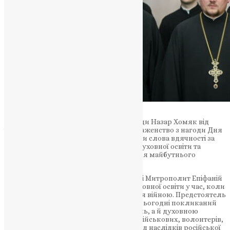
Під час зустрічі голова студентської ради Назар Хомяк від
імені студентів тепло привітав Його Блаженство з нагоди Дня
тезоіменитства. У стінах академії лунали слова вдячності за
архіпастирське служіння, підтримку духовної освіти та
постійну турботу про молоде покоління майбутнього
українського духовенства.
У своєму першосвятительському слові Митрополит Епіфаній
наголосив на особливому значенні духовної освіти у час, коли
Україна переживає важкі випробування війною. Предстоятель
підкреслив, що священнослужитель сьогодні покликаний
бути не лише звершувачем богослужінь, а й духовною
опорою для людей, підтримкою для військових, волонтерів,
родин загиблих та всіх, хто страждає від наслідків російської