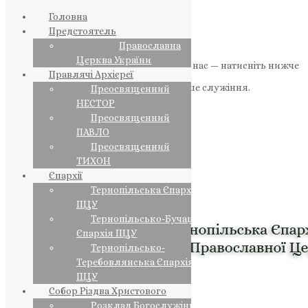
Головна
Предстоятель
Православна
Церква України
Якщо маєте можливість, підтримайте нас — натисніть нижче
Правлячі Архієреї
«Пожертва».
Ваша допомога зміцнює наше служіння.
Преосвященний
НЕСТОР
ПОЖЕРТВА
Преосвященний
ПАВЛО
НАШ ТЕЛЕГРАМ
Преосвященний
ТИХОН
Єпархії
Тернопільська Єпархія
ПЦУ
Тернопільсько-Бучацька
Єпархія ПЦУ
Тернопільсько-
Теребовлянська Єпархія
ПЦУ
Собор Різдва Христового
Розклад Богослужінь