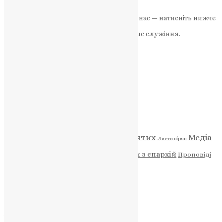
News
,
2 роки тому
3 хв
читати
Якщо маєте можливість, підтримайте нас — натисніть нижче
«Пожертва».
Ваша допомога зміцнює наше служіння.
ПОЖЕРТВА
НАШ ТЕЛЕГРАМ
Категорії
Відео
ENG - News
Житія святих
Медіа
Діти
Листи вірян
Новини
Молитва
Новини з єпархій
Проповіді
Фото
Свята
Архів
Архів