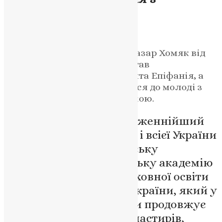
тезоіменитством
News
,
3 місяці тому
2 хв
читати
Голова студентської ради Назар Хомяк від
імені студентів КПБА привітав
Блаженнійшого Митрополита Епіфанія, а
Предстоятель ПЦУ звернувся до молоді з
духовним словом і підтримкою.
14 травня 2026 року Блаженнійший
Митрополит Київський і всієї України
Епіфаній відвідав Київську
православну богословську академію
— провідний заклад духовної освіти
Православної Церкви України, який у
непростих умовах війни продовжує
формувати майбутніх пастирів,