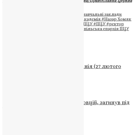
Джерело:
Українська Православна Церква/Православна Церква
України
Теги
#духовна освіта України
#духовні навчальні заклади
#Київська православна богословська академія
#Назар Хомяк
#православна молодь
#Предстоятель ПЦУ
#ПЦУ
#ректор
КПБА
#тезоіменитство Епіфанія
#Тернопільська єпархія ПЦУ
Схожі записи
Новини
,
Фото
Звернення Митрополита Епіфанія (27 лютого
2022 року)
UAPC
,
4 роки тому
3 хв
читати
Новини
Втрата Героя:Олександр Марковцій, загинув під
час оборони України
News
,
3 роки тому
1 хв
читати
Новини