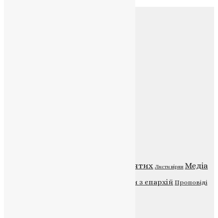
Соц.медіа
Контакти
E-mail:
info@uapc.te.ua
Веб-сайт:
https://uapc.te.ua
Головна
Контакти
Публічна оферта
Категорії
Відео
ENG - News
Житія святих
Медіа
Діти
Листи вірян
Новини
Молитва
Новини з єпархій
Проповіді
Фото
Свята