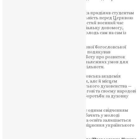
агресії.
Особливу увагу Блаженнійший владика приділив студентам
академії, відзначивши їхню відповідальність перед Церквою
та народом. На знак підтримки у непростий воєнний час
Предстоятель вручив студентам матеріальну допомогу,
засвідчивши, що Церква не залишає молодь сам на сам із
труднощами сучасності.
У відповідь ректор Київської православної богословської
академії протоієрей Ярослав Романчук подякував
Митрополиту Епіфанію за постійну турботу про розвиток
духовної освіти, допомогу у створенні належних умов для
навчання та підтримку студентської спільноти.
Сьогодні Київська православна богословська академія
залишається не лише освітнім центром, але й місцем
формування нового покоління українського духовенства —
покоління, яке покликане служити Богові та своєму народові
в умовах війни, суспільних викликів і боротьби за духовну
незалежність України.
Візит Предстоятеля до академії став ще одним свідченням
того, що Православна Церква України бачить у молоді
майбутнє Церкви та держави, а духовна освіта залишається
одним із головних фундаментів для зміцнення українського
суспільства у час випробувань.