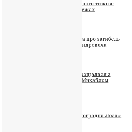
Патріарші богослужіння Страсного тижня:
Розклад і трансляція у соцмережах
News
,
3 роки тому
1 хв
читати
Новини
Герой Тернополя: Сумна звістка про загибель
воїна Богданця Расима Олександровича
News
,
3 роки тому
1 хв
читати
Новини
,
Фото
Підгороднянська громада попрощалася з
полеглим захисником України Михайлом
Лисюком
News
,
6 місяців тому
2 хв
читати
Молитва
,
Новини
,
Фото
Унікальна ікона «Христос – Виноградна Лоза»:
джерело духовного життя