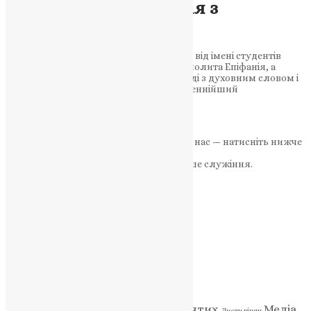
Митрополита Епіфанія з
тезоіменитством
Голова студентської ради Назар Хомяк від імені студентів
КПБА привітав Блаженнійшого Митрополита Епіфанія, а
Предстоятель ПЦУ звернувся до молоді з духовним словом і
підтримкою. 14 травня 2026 року Блаженнійший
Митрополит…
News
,
3 місяці тому
2 хв
читати
Якщо маєте можливість, підтримайте нас — натисніть нижче
«Пожертва».
Ваша допомога зміцнює наше служіння.
ПОЖЕРТВА
НАШ ТЕЛЕГРАМ
Категорії
Відео
ENG - News
Житія святих
Медіа
Діти
Листи вірян