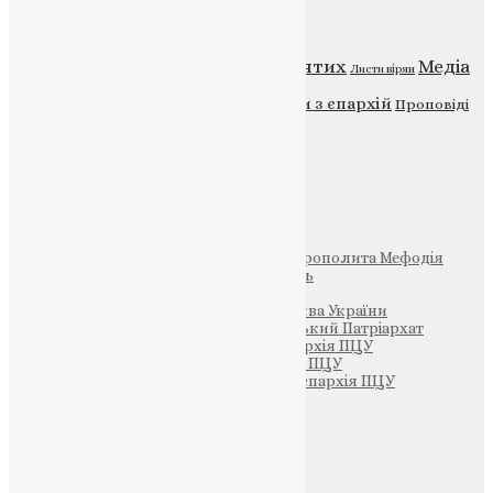
Категорії
Відео
ENG - News
Житія святих
Медіа
Діти
Листи вірян
Новини
Молитва
Новини з єпархій
Проповіді
Фото
Свята
Інші
Фонд Пам’яті Блаженнішого Митрополита Мефодія
Парафія Святих Жон-Мироносиць
Патріархія ПЦУ (УАПЦ)
Офіційна сторінка – Помісна Церква України
Вселенський Константинопольський Патріархат
Тернопільсько-Кременецька єпархія ПЦУ
Тернопільсько-Бучацька єпархія ПЦУ
Тернопільсько-Теребовлянська єпархія ПЦУ
Щедрик – Церковна Лавка
ПОЖЕРТВА
НАШ ТЕЛЕГРАМ