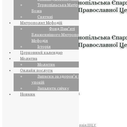
Тернопільська Матір
Божа
Святині
Митрополит Мефодій
Фонд Пам’яті
Блаженнішого Митрополита
Мефодія
Історія
Церковний календар
Молитва
Молитви
Онлайн послуги
Записки за здоров’я та за
упокій
Запалити свічку
ПРЕДСТОЯТЕЛЬ
Православна Церква України
Новини
ПРАВЛЯЧІ АРХІЄРЕЇ
Преосвященний НЕСТОР
Преосвященний ПАВЛО
Преосвященний ТИХОН
ЄПАРХІЇ
Тернопільська Єпархія ПЦУ
Тернопільсько-Бучацька Єпархія ПЦУ