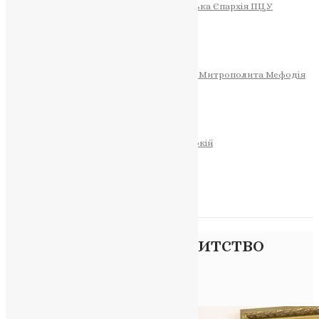
Тернопільсько-Теребовлянська Єпархія ПЦУ
СОБОР РІЗДВА ХРИСТОВОГО
Розклад Богослужінь
Тернопільська Матір Божа
Святині
МИТРОПОЛИТ МЕФОДІЙ
Фонд Пам’яті Блаженнішого Митрополита Мефодія
Історія
ЦЕРКОВНИЙ КАЛЕНДАР
МОЛИТВА
Молитви
ОНЛАЙН ПОСЛУГИ
Записки за здоров’я та за упокій
Запалити свічку
НОВИНИ
Позначка:
тезоіменитство
Епіфанія
Головна
>
тезоіменитство Епіфанія