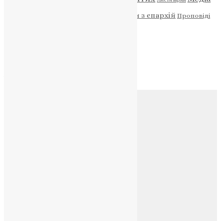
Новини
Молитва
Новини з єпархій
Проповіді
Фото
Свята
Архів
Архів
Соц.медіа
Контакти
E-mail:
info@uapc.te.ua
Веб-сайт:
https://uapc.te.ua
Головна
Контакти
Публічна оферта