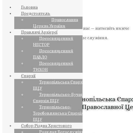
Головна
Предстоятель
Православна
Церква України
Якщо маєте можливість, підтримайте нас — натисніть нижче
Правлячі Архієреї
«Пожертва».
Ваша допомога зміцнює наше служіння.
Преосвященний
НЕСТОР
ПОЖЕРТВА
Преосвященний
ПАВЛО
НАШ ТЕЛЕГРАМ
Преосвященний
ТИХОН
Єпархії
Тернопільська Єпархія
ПЦУ
Тернопільсько-Бучацька
Єпархія ПЦУ
Тернопільсько-
Теребовлянська Єпархія
ПЦУ
Собор Різдва Христового
Розклад Богослужінь