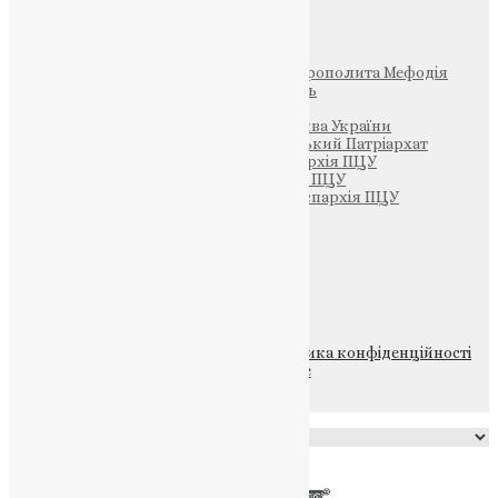
Інші
Фонд Пам’яті Блаженнішого Митрополита Мефодія
Парафія Святих Жон-Мироносиць
Патріархія ПЦУ (УАПЦ)
Офіційна сторінка – Помісна Церква України
Вселенський Константинопольський Патріархат
Тернопільсько-Кременецька єпархія ПЦУ
Тернопільсько-Бучацька єпархія ПЦУ
Тернопільсько-Теребовлянська єпархія ПЦУ
Щедрик – Церковна Лавка
ПОЖЕРТВА
НАШ ТЕЛЕГРАМ
© 2015-2026 Всі права захищені.
Політика конфіденційності
файлів та Cookie
Powered by
Translate