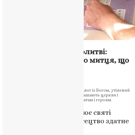
Новини
,
Фото
Ікони, народжені в молитві:
історія кременецького митця, що
малює на броні
News
,
1 рік тому
3 хв
читати
Кожна ікона Андрія Охоцького — це діалог із Богом, утілений
у фарбах і символах. Його твори прикрашають церкви і
передаються як духовний дар дипломатам і героям.
Андрій Охоцький створює святі
образи з вірою, що мистецтво здатне
зцілювати і захищати