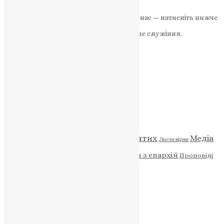
News
,
2 роки тому
2 хв
читати
Якщо маєте можливість, підтримайте нас — натисніть нижче
«Пожертва».
Ваша допомога зміцнює наше служіння.
ПОЖЕРТВА
НАШ ТЕЛЕГРАМ
Категорії
Відео
ENG - News
Житія святих
Медіа
Діти
Листи вірян
Новини
Молитва
Новини з єпархій
Проповіді
Фото
Свята
Архів
Архів