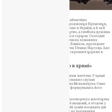
Віруючий, митець, патріот — саме так найчастіше
відгукуються про Андрія Охоцького, уродженця Кременця,
чия творчість отримала визнання не лише в Україні, а й за її
межами. Його ікони — не просто мистецтво, а глибока духовна
практика, до якої хочеться доторкнутися серцем. Сьогодні
його роботи зберігаються в колекціях таких поважних
постатей, як держсекретар США Ентоні Блінкен, президент
Польщі Анджей Дуда та президент Литви Ґітанас Науседа. Але
шлях до такого визнання починався зі скромної церкви в
рідному Кременці.
«Усе моє дитинство пройшло в храмі»
Андрій змалку був пов’язаний із духовним життям. У храмі
Святої Трійці він ніс послух паламаря, уважно слухав
настанови свого наставника — отця Іоана Мельничука. Саме
там, серед молитов і церковного співу, формувалась його
духовна свідомість і любов до ікон.
Навчаючись спершу на факультеті образотворчого мистецтва
Кременецької гуманітарно-педагогічної академії, а згодом у
Київській богословській академії, Андрій зумів поєднати дві
стихії — художню і богословську. І саме це поєднання