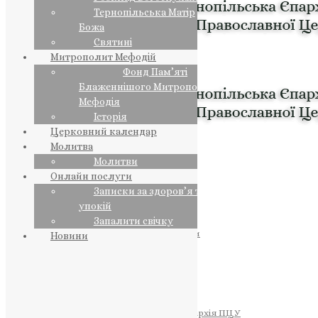
Тернопільська Матір
Божа
Святині
Митрополит Мефодій
Фонд Пам’яті
Блаженнішого Митрополита
Мефодія
Історія
Церковний календар
Молитва
Молитви
Онлайн послуги
Записки за здоров’я та за
упокій
Запалити свічку
ПРЕДСТОЯТЕЛЬ
Православна Церква України
Новини
ПРАВЛЯЧІ АРХІЄРЕЇ
Преосвященний НЕСТОР
Преосвященний ПАВЛО
Преосвященний ТИХОН
ЄПАРХІЇ
Тернопільська Єпархія ПЦУ
Тернопільсько-Бучацька Єпархія ПЦУ