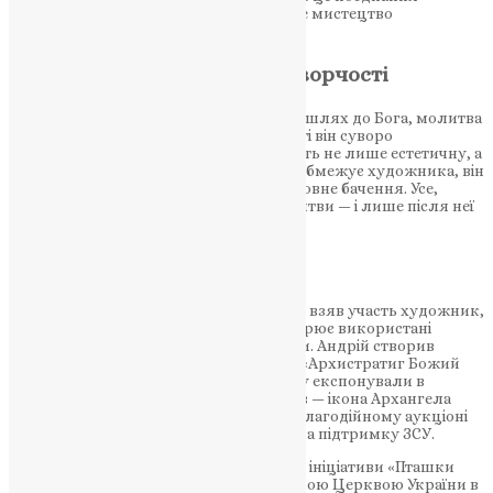
привело його до іконопису — сфери, де мистецтво
підпорядковується вірі.
Канон і молитва — основа творчості
«Іконопис — це не просто живопис. Це шлях до Бога, молитва
пензлем», — каже Андрій. У своїй роботі він суворо
дотримується канонів, адже вони несуть не лише естетичну, а
глибоку догматичну вагу. І хоч канон обмежує художника, він
водночас направляє і формує його духовне бачення. Усе,
зізнається митець, починається з молитви — і лише після неї
він бере до рук пензель.
Ікони, що несуть життя
Одним із найгучніших проєктів, у яких взяв участь художник,
став Art Armor — ініціатива, що перетворює використані
бронепластини на унікальні артоб’єкти. Андрій створив
майже 20 ікон, зокрема відому роботу «Архистратиг Божий
Михаїл перемагає древнього змія», яку експонували в
країнах ЄС. Один із його останніх творів — ікона Архангела
Михаїла — була продана у Варшаві на благодійному аукціоні
за 850 тисяч гривень. Ці кошти пішли на підтримку ЗСУ.
Також митець активно долучається до ініціативи «Пташки
перемоги» та співпрацює з Православною Церквою України в