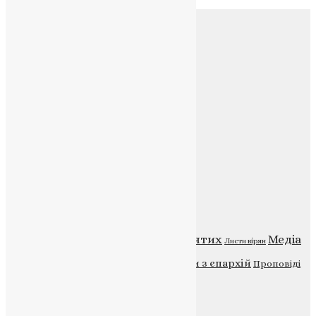
Соц.медіа
Контакти
E-mail:
info@uapc.te.ua
Веб-сайт:
https://uapc.te.ua
Головна
Контакти
Публічна оферта
Категорії
Відео
ENG - News
Житія святих
Медіа
Діти
Листи вірян
Новини
Молитва
Новини з єпархій
Проповіді
Фото
Свята