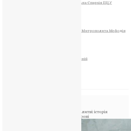
Тернопільсько-Теребовлянська Єпархія ПЦУ
СОБОР РІЗДВА ХРИСТОВОГО
Розклад Богослужінь
Тернопільська Матір Божа
Святині
МИТРОПОЛИТ МЕФОДІЙ
Фонд Пам’яті Блаженнішого Митрополита Мефодія
Історія
ЦЕРКОВНИЙ КАЛЕНДАР
МОЛИТВА
Молитви
ОНЛАЙН ПОСЛУГИ
Записки за здоров’я та за упокій
Запалити свічку
НОВИНИ
Повідомлення в блозі
Головна
>
Фото
>
Ікони, народжені в молитві: історія
кременецького митця, що малює на броні