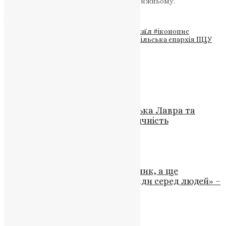
неба, а мистецтво — шлях служіння ближньому.
ДЖЕРЕЛО
Теги
#Андрій Охоцький
#архангел Михаїл
#іконопис
#Кременець
#мистецтво і віра
#Тернопільська єпархія ПЦУ
#храмовий розпис
Схожі записи
Новини
Наукова конференція: Почаївська Лавра та
українська православна ідентичність
News
,
3 роки тому
3 хв
читати
Відео
,
Новини
,
Фото
«Отець Роман Сливка – священик, а ще
журналіст, публіцист. Він завжди серед людей» –
Олег Володарський
UAPC
,
4 роки тому
4 хв
читати
Новини
,
Фото