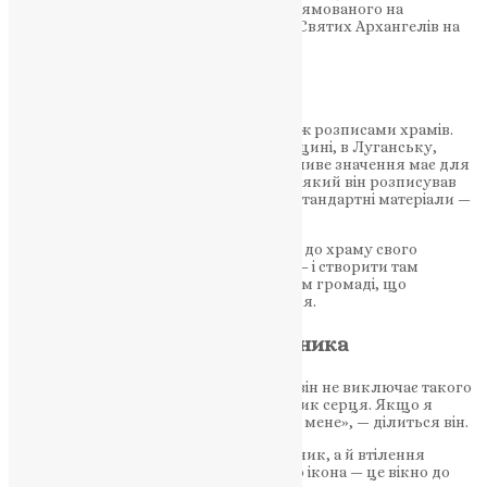
межах проєкту «Духовна звитяга», спрямованого на
відновлення першої української келії Святих Архангелів на
Афоні.
Розписи, що зцілюють
З 2010 року Охоцький займається також розписами храмів.
Його роботи можна побачити на Львівщині, в Луганську,
Криму (до окупації) та Київщині. Особливе значення має для
нього храм святителя Миколая у Бучі, який він розписував
під час війни. Там були використані нестандартні матеріали —
бурштинові камінці та крихта.
Та найбільше Андрій мріє повернутися до храму свого
дитинства — Святої Трійці в Кременці — і створити там
розпис, який стане його вдячним даром громаді, що
виростила його як християнина і митця.
Можливе майбутнє священника
І хоча Андрій ще не став священиком, він не виключає такого
шляху. «Це не рішення розуму, а поклик серця. Якщо я
колись зважуся — моя сім’я підтримає мене», — ділиться він.
Андрій Охоцький — це не лише художник, а й втілення
сучасного духовного митця, для якого ікона — це вікно до