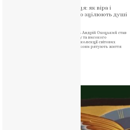
Шлях іконописця з Кременця: як віра і
мистецтво Андрія Охоцького зцілюють душі
та рятують життя
Кременецький художник-іконописець Андрій Охоцький став
символом поєднання віри, патріотизму та високого
мистецтва. Його роботи прикрашають колекції світових
лідерів, а створені на бронепластинах ікони рятують життя
українським захисникам.
НАШ ТЕЛЕГРАМ