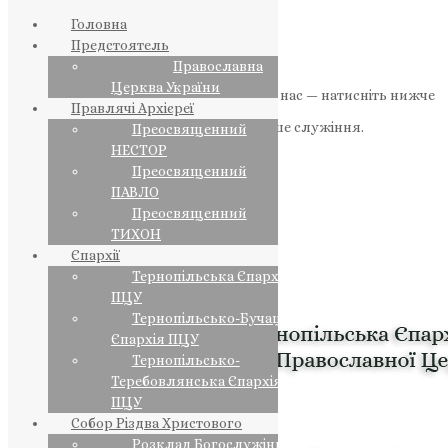
Головна
Предстоятель
Православна
Церква України
Якщо маєте можливість, підтримайте нас — натисніть нижче
Правлячі Архієреї
«Пожертва».
Ваша допомога зміцнює наше служіння.
Преосвященний
НЕСТОР
ПОЖЕРТВА
Преосвященний
ПАВЛО
НАШ ТЕЛЕГРАМ
Преосвященний
ТИХОН
Єпархії
Тернопільська Єпархія
ПЦУ
Тернопільсько-Бучацька
Єпархія ПЦУ
Тернопільсько-
Теребовлянська Єпархія
ПЦУ
Собор Різдва Христового
Розклад Богослужінь