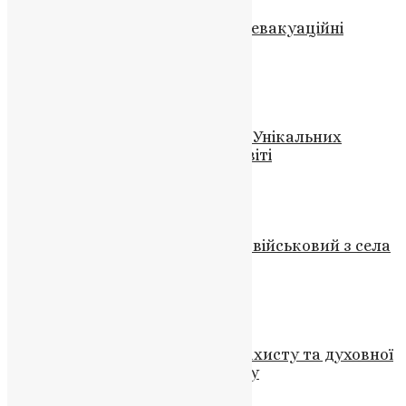
Митрополит Епіфаній освятив евакуаційні
автобуси для воїнів України
News
,
3 роки тому
1 хв
читати
Новини
Значення Молитви та Потреба Унікальних
Онлайн-Послуг у Сучасному Світі
News
,
3 роки тому
2 хв
читати
Новини
Трагедія на передовій: загинув військовий з села
Дзвинячка
News
,
3 роки тому
1 хв
читати
Новини
,
Фото
Покрова Богородиці: символ захисту та духовної
підтримки українського народу