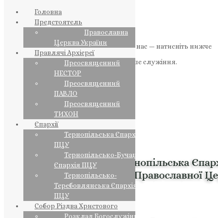
Головна
Предстоятель
Православна
Церква України
Якщо маєте можливість, підтримайте нас — натисніть нижче
Правлячі Архієреї
«Пожертва».
Ваша допомога зміцнює наше служіння.
Преосвященний
НЕСТОР
ПОЖЕРТВА
Преосвященний
ПАВЛО
НАШ ТЕЛЕГРАМ
Преосвященний
ТИХОН
Єпархії
Тернопільська Єпархія
ПЦУ
Тернопільсько-Бучацька
Єпархія ПЦУ
Тернопільсько-
Теребовлянська Єпархія
ПЦУ
Собор Різдва Христового
Розклад Богослужінь