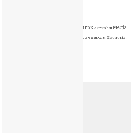
Категорії
Відео
ENG - News
Житія святих
Медіа
Діти
Листи вірян
Новини
Молитва
Новини з єпархій
Проповіді
Фото
Свята
Архів
Архів
Соц.медіа
Контакти
E-mail:
info@uapc.te.ua
Веб-сайт:
https://uapc.te.ua
Головна