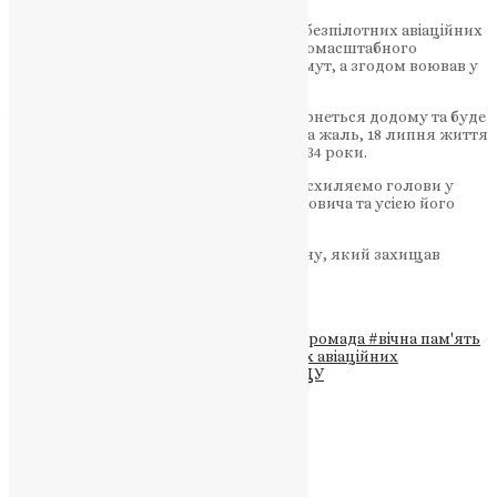
Досвідчений воїн служив оператором безпілотних авіаційних
комплексів, він із самого початку повномасштабного
вторгнення боронив Київ, Херсон, Бахмут, а згодом воював у
багатьох гарячих точках передової.
Андрій мріяв, що після перемоги повернеться додому та буде
у мирній країні будувати своє життя. На жаль, 18 липня життя
воїна обірвалося. Йому назавжди буде 34 роки.
Висловлюємо щирі співчуття і низько схиляємо голови у
скорботі перед батьками Андрія Романовича та усією його
великою родиною.
Вічна пам’ять і слава українському Воїну, який захищав
Батьківщину та кожного з нас!
Нехай спочиває з Богом…
Теги
#Андрій Васусь
#Великагаївська громада
#вічна пам'ять
#загибель воїна
#оператор безпілотних авіаційних
комплексів
#Тернопільська єпархія ПЦУ
Схожі записи
Новини