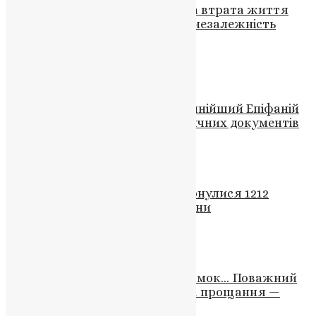
Трагедія на передовій: Героїчна втрата життя
матроса Василя Гуменного за незалежність
України
News
,
3 роки тому
1 хв
читати
Новини
,
Фото
У Митрополичому домі Блаженнійший Епіфаній
зустрівся з дослідницею історичних документів
News
,
2 роки тому
1 хв
читати
Відео
,
Молитва
,
Новини
,
Фото
Україна в жалобі: додому повернулися 1212
полеглих захисників Батківщини
News
,
1 рік тому
2 хв
читати
Відео
,
Новини
,
Фото
Догорали свічки після відеозйомок… Поважний
священик тепло обняв мене на прощання —
Олег Володарський