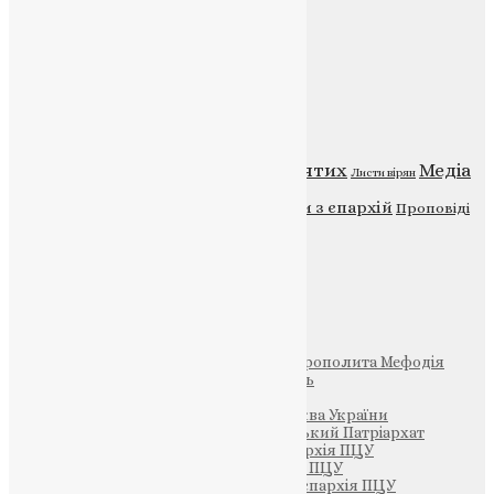
Контакти
Публічна оферта
Категорії
Відео
ENG - News
Житія святих
Медіа
Діти
Листи вірян
Новини
Молитва
Новини з єпархій
Проповіді
Фото
Свята
Інші
Фонд Пам’яті Блаженнішого Митрополита Мефодія
Парафія Святих Жон-Мироносиць
Патріархія ПЦУ (УАПЦ)
Офіційна сторінка – Помісна Церква України
Вселенський Константинопольський Патріархат
Тернопільсько-Кременецька єпархія ПЦУ
Тернопільсько-Бучацька єпархія ПЦУ
Тернопільсько-Теребовлянська єпархія ПЦУ