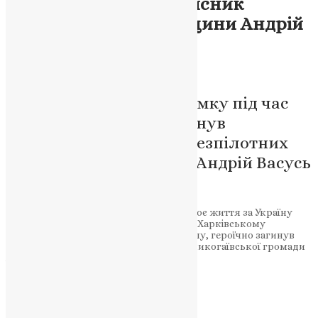
Героїчно загинув захисник
України з Тернопільщини Андрій
Васусь
News
,
2 роки тому
1 хв
читати
На Харківському напрямку під час
ворожого обстрілу загинув
досвідчений оператор безпілотних
авіаційних комплексів Андрій Васусь
з села Красівка
Страшна звістка з передової: поклав своє життя за Україну
досвідчений воїн з Тернопільщини. На Харківському
напрямку, внаслідок ворожого обстрілу, героїчно загинув
наш земляк, житель села Красівка Великогаївської громади
Андрій Романович Васусь.
НАШ ТЕЛЕГРАМ