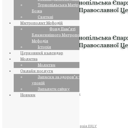
Тернопільська Матір
Божа
Святині
Митрополит Мефодій
Фонд Пам’яті
Блаженнішого Митрополита
Мефодія
Історія
Церковний календар
Молитва
Молитви
Онлайн послуги
Записки за здоров’я та за
упокій
Запалити свічку
ПРЕДСТОЯТЕЛЬ
Православна Церква України
Новини
ПРАВЛЯЧІ АРХІЄРЕЇ
Преосвященний НЕСТОР
Преосвященний ПАВЛО
Преосвященний ТИХОН
ЄПАРХІЇ
Тернопільська Єпархія ПЦУ
Тернопільсько-Бучацька Єпархія ПЦУ