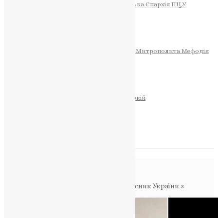
Тернопільсько-Теребовлянська Єпархія ПЦУ
СОБОР РІЗДВА ХРИСТОВОГО
Розклад Богослужінь
Тернопільська Матір Божа
Святині
МИТРОПОЛИТ МЕФОДІЙ
Фонд Пам’яті Блаженнішого Митрополита Мефодія
Історія
ЦЕРКОВНИЙ КАЛЕНДАР
МОЛИТВА
Молитви
ОНЛАЙН ПОСЛУГИ
Записки за здоров’я та за упокій
Запалити свічку
НОВИНИ
Повідомлення в блозі
Головна
>
Фото
>
Героїчно загинув захисник України з
Тернопільщини Андрій Васусь