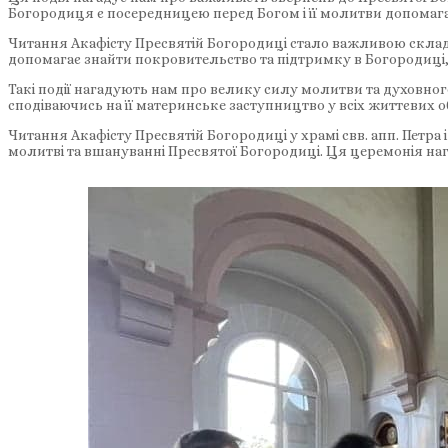
Богородиця є посередницею перед Богом і її молитви допомага
Читання Акафісту Пресвятій Богородиці стало важливою скла
допомагає знайти покровительство та підтримку в Богородиці, 
Такі події нагадують нам про велику силу молитви та духовно
сподіваючись на її материнське заступництво у всіх життєвих о
Читання Акафісту Пресвятій Богородиці у храмі свв. апп. Петра
молитві та вшануванні Пресвятої Богородиці. Ця церемонія наг