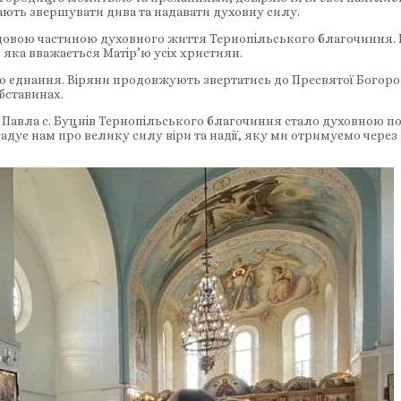
ють звершувати дива та надавати духовну силу.
довою частиною духовного життя Тернопільського благочиння. 
яка вважається Матір’ю усіх християн.
го єднання. Віряни продовжують звертатись до Пресвятої Богоро
бставинах.
 і Павла с. Буцнів Тернопільського благочиння стало духовною по
адує нам про велику силу віри та надії, яку ми отримуємо через