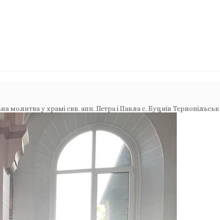
а молитва у храмі свв. апп. Петра і Павла с. Буцнів Тернопільс