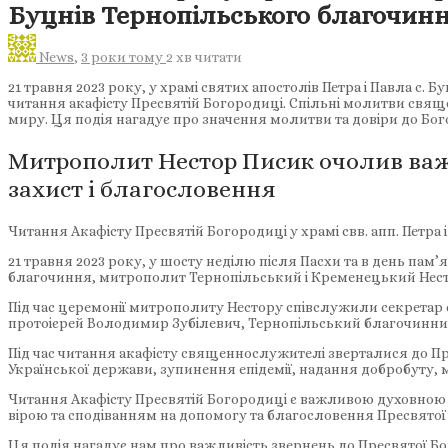
Буцнів Тернопільського благочин
News
,
3 роки тому
2 хв
читати
21 травня 2023 року, у храмі святих апостолів Петра і Павла 
читання акафісту Пресвятій Богородиці. Спільні молитви свящ
миру. Ця подія нагадує про значення молитви та довіри до Бо
Митрополит Нестор Писик очолив важл
захист і благословення
Читання Акафісту Пресвятій Богородиці у храмі свв. апп. Петра
21 травня 2023 року, у шосту неділю після Пасхи та в день пам’я
благочиння, митрополит Тернопільський і Кременецький Несто
Під час церемонії митрополиту Нестору співслужили секретар 
протоієрей Володимир Зубілевич, Тернопільський благочинни
Під час читання акафісту священнослужителі зверталися до Пр
Української держави, зупинення епідемії, надання добробуту, м
Читання Акафісту Пресвятій Богородиці є важливою духовною по
вірою та сподіванням на допомогу та благословення Пресвятої
Ця подія нагадує нам про важливість звернень до Пресвятої Бо