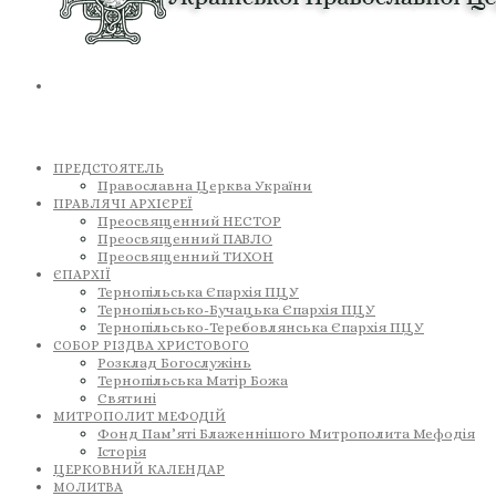
ПРЕДСТОЯТЕЛЬ
Православна Церква України
ПРАВЛЯЧІ АРХІЄРЕЇ
Преосвященний НЕСТОР
Преосвященний ПАВЛО
Преосвященний ТИХОН
ЄПАРХІЇ
Тернопільська Єпархія ПЦУ
Тернопільсько-Бучацька Єпархія ПЦУ
Тернопільсько-Теребовлянська Єпархія ПЦУ
СОБОР РІЗДВА ХРИСТОВОГО
Розклад Богослужінь
Тернопільська Матір Божа
Святині
МИТРОПОЛИТ МЕФОДІЙ
Фонд Пам’яті Блаженнішого Митрополита Мефодія
Історія
ЦЕРКОВНИЙ КАЛЕНДАР
МОЛИТВА