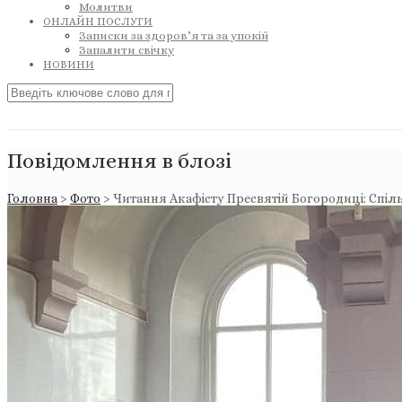
Молитви
ОНЛАЙН ПОСЛУГИ
Записки за здоров’я та за упокій
Запалити свічку
НОВИНИ
Повідомлення в блозі
Головна
>
Фото
>
Читання Акафісту Пресвятій Богородиці: Спільн