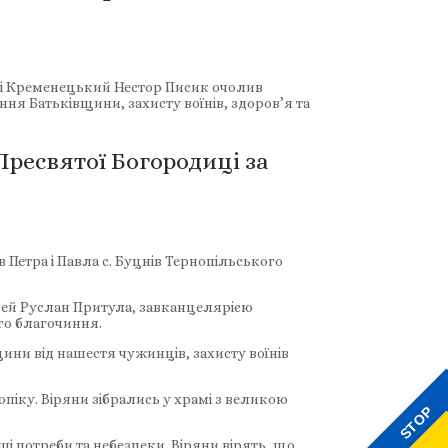
ий і Кременецький Нестор Писик очолив
ня Батьківщини, захисту воїнів, здоров’я та
ресвятої Богородиці за
ів Петра і Павла с. Буцнів Тернопільського
єрей Руслан Притула, завканцелярією
го благочиння.
ини від нашестя чужинців, захисту воїнів
піку. Віряни зібрались у храмі з великою
STOP
і потреби та небезпеки. Віряни вірять, що