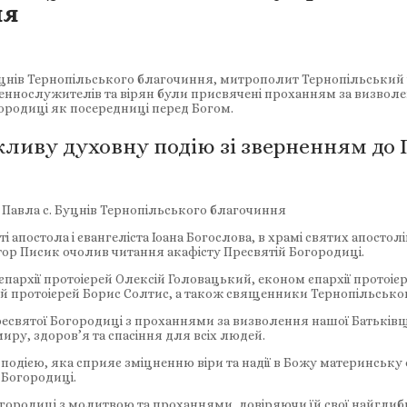
ня
с. Буцнів Тернопільського благочиння, митрополит Тернопільськ
еннослужителів та вірян були присвячені проханням за визволен
городиці як посередниці перед Богом.
иву духовну подію зі зверненням до П
 і Павла с. Буцнів Тернопільського благочиння
ті апостола і євангеліста Іоана Богослова, в храмі святих апостол
р Писик очолив читання акафісту Пресвятій Богородиці.
єпархії протоієрей Олексій Головацький, економ єпархії протоі
й протоієрей Борис Солтис, а також священники Тернопільсько
есвятої Богородиці з проханнями за визволення нашої Батьківщ
иру, здоров’я та спасіння для всіх людей.
дією, яка сприяє зміцненню віри та надії в Божу материнську о
 Богородиці.
городиці з молитвою та проханнями, довіряючи їй свої найглибш