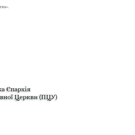
тва».