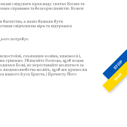
ликані слідувати прикладу святих Косми та
обрими справами та безкорисливістю. Кожен
чи багатства, а лише бажали бути
 ставав свідченням віри та підтримки
цього потребує.
 недостойні, схиливши коліна, вдаємося і,
ини грішимо. Ублагайте Господа, щоб подав
STOP
угодники Божі, не переставайте молитися за
ожого людинолюбства моліть, щоб ми принесли
а нашого Ісуса Христа, і Пречисту Його
WAR