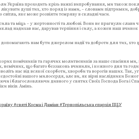
 коли Україна проходить крізь важкі випробування, ми також пок
 лікувати душі тих, хто поряд із нами, – словами підтримки, д
 світла, яке може розвіяти темряву в складні часи.
ила та міць – у жертовності та любові. Вони не прагнули слави 
иклад надихав нас, дарував терпіння і силу, а кожен наш вчинок
 і допомагають нам бути джерелом надії та доброти для тих, хто 
 скорих помічників та гарячих молитвеників за наше спасіння ми,
, немічних, що багато беззаконь вчинили, і кожного дня та год
воліть нас від всякої скорботи, хвороби та ворогів наших. Так, 
ми, недостойні вашого милосердя, але ви, як вірні наслідники Б
чи і благословляючи дивного у святих Своїх Господа Бога і Спас
ки віків. Амінь.
країну
#святі Косма і Даміан
#Тернопільська єпархія ПЦУ