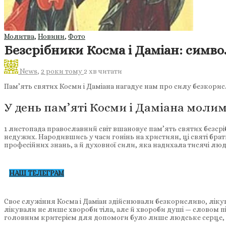
Молитва
,
Новини
,
Фото
Безсрібники Косма і Даміан: симво
News
,
2 роки тому
2 хв
читати
Пам’ять святих Косми і Даміана нагадує нам про силу безкорис
У день пам’яті Косми і Даміана молимо
1 листопада православний світ вшановує пам’ять святих безср
недужих. Народившись у часи гонінь на християн, ці святі бра
професійних знань, а й духовної сили, яка надихала тисячі люд
НАШ ТЕЛЕГРАМ
Своє служіння Косма і Даміан здійснювали безкорисливо, лікув
лікували не лише хвороби тіла, але й хвороби душі — словом 
головним критерієм для допомоги було лише людське серце, 