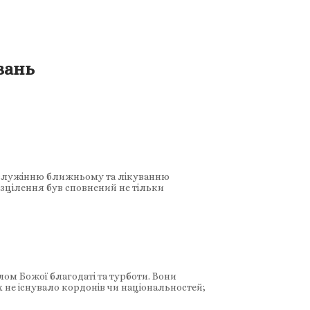
вань
тя служінню ближньому та лікуванню
 зцілення був сповнений не тільки
ом Божої благодаті та турботи. Вони
 не існувало кордонів чи національностей;