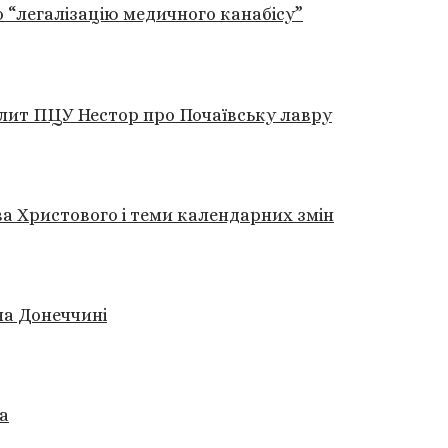
 “легалізацію медичного канабісу”
лит ПЦУ Нестор про Почаївську лавру
а Христового і теми календарних змін
на Донеччині
а