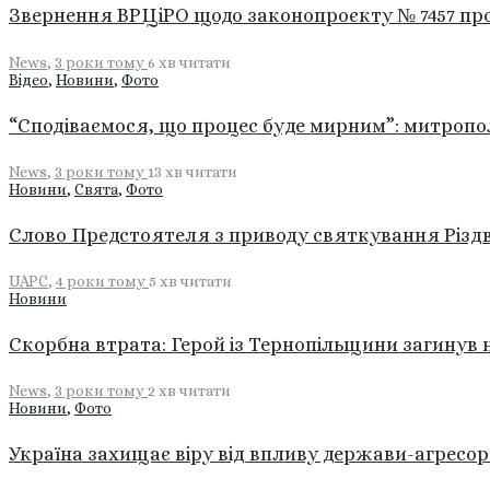
Звернення ВРЦіРО щодо законопроєкту № 7457 про
News
,
3 роки тому
6 хв
читати
Відео
,
Новини
,
Фото
“Сподіваємося, що процес буде мирним”: митропо
News
,
3 роки тому
13 хв
читати
Новини
,
Свята
,
Фото
Слово Предстоятеля з приводу святкування Різдв
UAPC
,
4 роки тому
5 хв
читати
Новини
Скорбна втрата: Герой із Тернопільщини загинув 
News
,
3 роки тому
2 хв
читати
Новини
,
Фото
Україна захищає віру від впливу держави-агресор