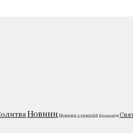
Новини
олитва
Свя
Новини з єпархій
Проповіді