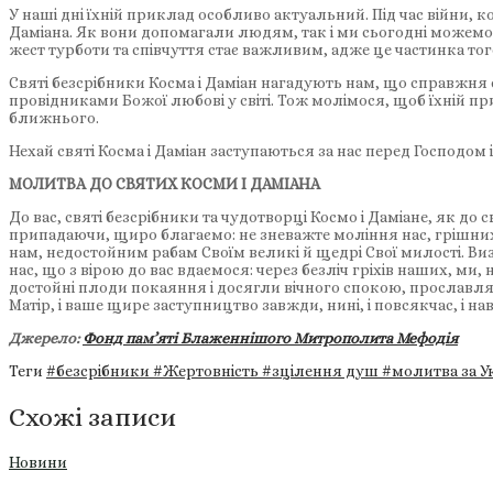
У наші дні їхній приклад особливо актуальний. Під час війни,
Даміана. Як вони допомагали людям, так і ми сьогодні можемо
жест турботи та співчуття стає важливим, адже це частинка того
Святі безсрібники Косма і Даміан нагадують нам, що справжня с
провідниками Божої любові у світі. Тож молімося, щоб їхній пр
ближнього.
Нехай святі Косма і Даміан заступаються за нас перед Господом
МОЛИТВА ДО СВЯТИХ КОСМИ І ДАМІАНА
До вас, святі безсрібники та чудотворці Космо і Даміане, як до
припадаючи, щиро благаємо: не зневажте моління нас, грішних
нам, недостойним рабам Своїм великі й щедрі Свої милості. Виз
нас, що з вірою до вас вдаємося: через безліч гріхів наших, 
достойні плоди покаяння і досягли вічного спокою, прославляю
Матір, і ваше щире заступництво завжди, нині, і повсякчас, і наві
Джерело:
Фонд пам’яті Блаженнішого Митрополита Мефодія
Теги
#безсрібники
#Жертовність
#зцілення душ
#молитва за У
Схожі записи
Новини