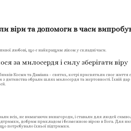
ли віри та допомоги в часи випробу
ливої любові, що є найкращим ліком у складні часи.
ся за милосердя і силу зберігати віру
ібників Косми та Даміана – святих, котрі присвятили своє жит
ти з дитинства обрали шлях милосердя та жертовності. Їхній дар
ей.
али всіх, не вимагаючи винагороди, і ставали для людей символ
підтримки, добрим прикладом і безмежною вірою в Бога. Для них
що потребувало їхньої підтримки.