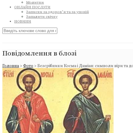
Молитви
ОНЛАЙН ПОСЛУГИ
Записки за здоров’я та за упокій
Запалити свічку
НОВИНИ
Повідомлення в блозі
Головна
>
Фото
>
Безсрібники Косма і Даміан: символи віри та 