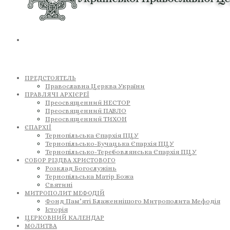
ПРЕДСТОЯТЕЛЬ
Православна Церква України
ПРАВЛЯЧІ АРХІЄРЕЇ
Преосвященний НЕСТОР
Преосвященний ПАВЛО
Преосвященний ТИХОН
ЄПАРХІЇ
Тернопільська Єпархія ПЦУ
Тернопільсько-Бучацька Єпархія ПЦУ
Тернопільсько-Теребовлянська Єпархія ПЦУ
СОБОР РІЗДВА ХРИСТОВОГО
Розклад Богослужінь
Тернопільська Матір Божа
Святині
МИТРОПОЛИТ МЕФОДІЙ
Фонд Пам’яті Блаженнішого Митрополита Мефодія
Історія
ЦЕРКОВНИЙ КАЛЕНДАР
МОЛИТВА