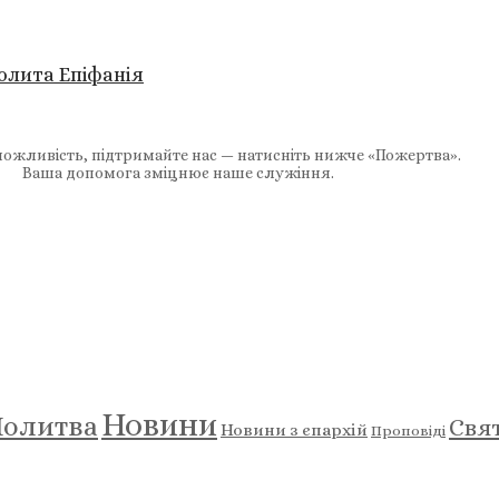
олита Епіфанія
ожливість, підтримайте нас — натисніть нижче «Пожертва».
Ваша допомога зміцнює наше служіння.
Новини
олитва
Свя
Новини з єпархій
Проповіді