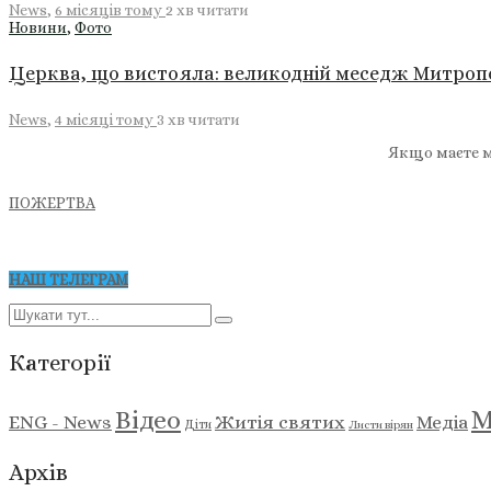
News
,
6 місяців тому
2 хв
читати
Новини
,
Фото
Церква, що вистояла: великодній меседж Митроп
News
,
4 місяці тому
3 хв
читати
Якщо маєте м
ПОЖЕРТВА
НАШ ТЕЛЕГРАМ
Категорії
М
Відео
ENG - News
Житія святих
Медіа
Діти
Листи вірян
Архів