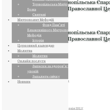
Тернопільська Матір
Божа
Святині
Митрополит Мефодій
Фонд Пам’яті
Блаженнішого Митрополита
Мефодія
Історія
Церковний календар
Молитва
Молитви
Онлайн послуги
Записки за здоров’я та за
упокій
Запалити свічку
ПРЕДСТОЯТЕЛЬ
Православна Церква України
Новини
ПРАВЛЯЧІ АРХІЄРЕЇ
Преосвященний НЕСТОР
Преосвященний ПАВЛО
Преосвященний ТИХОН
ЄПАРХІЇ
Тернопільська Єпархія ПЦУ
Тернопільсько-Бучацька Єпархія ПЦУ