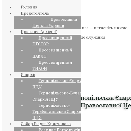
Головна
Предстоятель
Православна
Церква України
Якщо маєте можливість, підтримайте нас — натисніть нижче
Правлячі Архієреї
«Пожертва».
Ваша допомога зміцнює наше служіння.
Преосвященний
НЕСТОР
ПОЖЕРТВА
Преосвященний
ПАВЛО
НАШ ТЕЛЕГРАМ
Преосвященний
ТИХОН
Єпархії
Тернопільська Єпархія
ПЦУ
Тернопільсько-Бучацька
Єпархія ПЦУ
Тернопільсько-
Теребовлянська Єпархія
ПЦУ
Собор Різдва Христового
Розклад Богослужінь