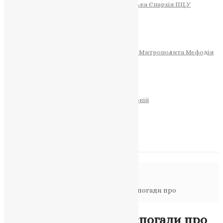
Тернопільсько-Теребовлянська Єпархія ПЦУ
СОБОР РІЗДВА ХРИСТОВОГО
Розклад Богослужінь
Тернопільська Матір Божа
Святині
МИТРОПОЛИТ МЕФОДІЙ
Фонд Пам’яті Блаженнішого Митрополита Мефодія
Історія
ЦЕРКОВНИЙ КАЛЕНДАР
МОЛИТВА
Молитви
ОНЛАЙН ПОСЛУГИ
Записки за здоров’я та за упокій
Запалити свічку
НОВИНИ
Повідомлення в блозі
Головна
>
Відео
>
Ярослав Пелехатий: спогади про
Митрополита Мефодія
Відео
Ярослав Пелехатий: спогади про