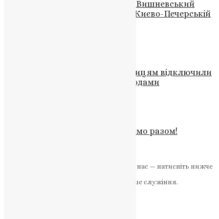
Митрополит Переяславський і Вишневський
висловився щодо конфлікту в Києво-Печерській
лаврі
News
,
3 роки тому
2 хв
читати
Відео
,
Новини
Кременецький монастир: черницям відключили
електропостачання перед холодами
News
,
3 роки тому
2 хв
читати
Відео
,
Новини
Не будьмо байдужі – допоможемо разом!
UAPC
,
5 років тому
1 хв
читати
Якщо маєте можливість, підтримайте нас — натисніть нижче
«Пожертва».
Ваша допомога зміцнює наше служіння.
ПОЖЕРТВА