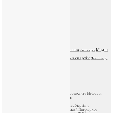
Головна
Контакти
Публічна оферта
Категорії
Відео
ENG - News
Житія святих
Медіа
Діти
Листи вірян
Новини
Молитва
Новини з єпархій
Проповіді
Фото
Свята
Інші
Фонд Пам’яті Блаженнішого Митрополита Мефодія
Парафія Святих Жон-Мироносиць
Патріархія ПЦУ (УАПЦ)
Офіційна сторінка – Помісна Церква України
Вселенський Константинопольський Патріархат