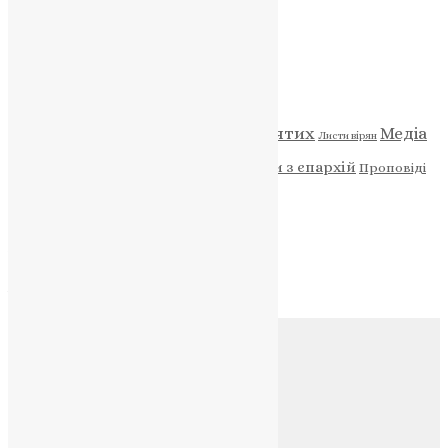
НАШ ТЕЛЕГРАМ
Категорії
Відео
ENG - News
Житія святих
Медіа
Діти
Листи вірян
Новини
Молитва
Новини з єпархій
Проповіді
Фото
Свята
Архів
Архів
Соц.медіа
Контакти
E-mail:
info@uapc.te.ua
Веб-сайт:
https://uapc.te.ua