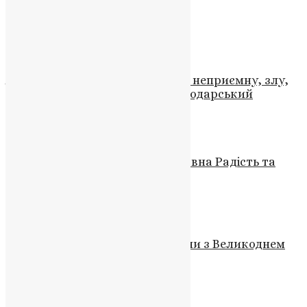
Схожі записи
Відео
,
Новини
,
Фото
Андрій говорив правду. Інколи неприємну, злу,
але завжди правду — Олег Володарський
UAPC
,
4 роки тому
3 хв
читати
Відео
,
Новини
,
Фото
Світле Різдво у Тернополі: Духовна Радість та
Об’єднання Віри
News
,
3 роки тому
2 хв
читати
Відео
,
Новини
Привітання Президента України з Великоднем
News
,
3 роки тому
3 хв
читати
Відео
,
Новини