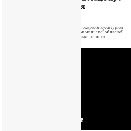
Митрополита Мефодія
UAPC
,
10 років тому
1 хв
читати
Ярослав Пелехатий, начальник відділу охорони культурної
спадщини Департаменту культури Тернопільскої обласної
державної адміністрації, згадує про Блаженнішого
Митрополита Мефодія.