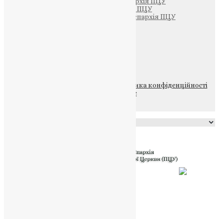
Тернопільсько-Кременецька єпархія ПЦУ
Тернопільсько-Бучацька єпархія ПЦУ
Тернопільсько-Теребовлянська єпархія ПЦУ
Щедрик – Церковна Лавка
ПОЖЕРТВА
НАШ ТЕЛЕГРАМ
© 2015-2026 Всі права захищені.
Політика конфіденційності
файлів та Cookie
Powered by
Translate