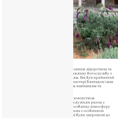
Митрополит Нестор, відомий своїм духовним лідерством та
покликанням до єдності, очолив цю важливу богослужбу з
глибокими розсудливістю та розумінням. Він був прийнятий
з великим шанобливим вітанням в монастирі Влатадон і мав
можливість поділитися своїм духовним навчанням та
досвідом з присутніми.
Братія монастиря Влатадон, разом з духовенством
Тернопільської єпархії УПЦ (ПЦУ), співслужили разом з
митрополитом Нестором, створюючи особливу атмосферу
молитви та поклоніння. Літургія пройшла з особливою
святістю та урочистістю, а присутні вірні були запрошені до