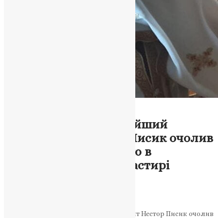
Тернопільська Єпархія
Новини
,
Фото
Високопреосвященнійший
митрополит Нестор Писик очолив
Божественну Літургію в
ставропігійному монастирі
Влатадон
News
,
3 роки тому
2 хв
читати
Високопреосвященнійший митрополит Нестор Писик очолив