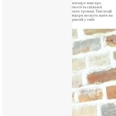
різними церковними спільнотами. Він нагадує нам про
важливість взаєморозуміння, толерантності та спільної
молитви у будівництві єдності серед різних громад. Такі події
мають потужний вплив, який духовні лідери можуть мати на
зміцнення віри та сприяння миру та гармонії у світі.