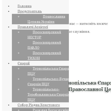
Головна
Предстоятель
Православна
Церква України
Якщо маєте можливість, підтримайте нас — натисніть нижче
Правлячі Архієреї
«Пожертва».
Ваша допомога зміцнює наше служіння.
Преосвященний
НЕСТОР
ПОЖЕРТВА
Преосвященний
ПАВЛО
НАШ ТЕЛЕГРАМ
Преосвященний
ТИХОН
Єпархії
Тернопільська Єпархія
ПЦУ
Тернопільсько-Бучацька
Єпархія ПЦУ
Тернопільсько-
Теребовлянська Єпархія
ПЦУ
Собор Різдва Христового
Розклад Богослужінь