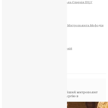
Тернопільсько-Теребовлянська Єпархія ПЦУ
СОБОР РІЗДВА ХРИСТОВОГО
Розклад Богослужінь
Тернопільська Матір Божа
Святині
МИТРОПОЛИТ МЕФОДІЙ
Фонд Пам’яті Блаженнішого Митрополита Мефодія
Історія
ЦЕРКОВНИЙ КАЛЕНДАР
МОЛИТВА
Молитви
ОНЛАЙН ПОСЛУГИ
Записки за здоров’я та за упокій
Запалити свічку
НОВИНИ
Повідомлення в блозі
Головна
>
Фото
>
Високопреосвященнійший митрополит
Нестор Писик очолив Божественну Літургію в
ставропігійному монастирі Влатадон