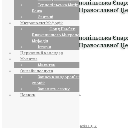
Тернопільська Матір
Божа
Святині
Митрополит Мефодій
Фонд Пам’яті
Блаженнішого Митрополита
Мефодія
Історія
Церковний календар
Молитва
Молитви
Онлайн послуги
Записки за здоров’я та за
упокій
Запалити свічку
ПРЕДСТОЯТЕЛЬ
Православна Церква України
Новини
ПРАВЛЯЧІ АРХІЄРЕЇ
Преосвященний НЕСТОР
Преосвященний ПАВЛО
Преосвященний ТИХОН
ЄПАРХІЇ
Тернопільська Єпархія ПЦУ
Тернопільсько-Бучацька Єпархія ПЦУ