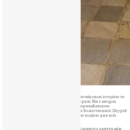
Монастир Влатадон відомий своєю багатовіковою історією та
значимістю в Константинопольській церкві. Він є місцем
духовної згуртованості та поклоніння, приваблюючи
паломників з усього світу. Відслуження Божественної Літургії
у такому святому місці стало особливою подією для всіх
присутніх.
Ця служба є прикладом співпраці та духовного злиття між