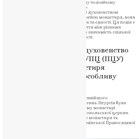
Божественну Літургію в ставропігійному чоловічому
монастирі Влатадон, який належить до
Константинопольської церкви. Разом з духовенством
Тернопільської єпархії УПЦ (ПЦУ) та братією монастиря, вони
створили особливу атмосферу молитви та єдності. Ця подія є
прикладом співпраці та духовного злиття між різними
церковними спільнотами, засвідчуючи значимість спільної
молитви для досягнення миру та єдності.
Митрополит Нестор та духовенство
Тернопільської єпархії УПЦ (ПЦУ)
спільно з братією монастиря
Влатадон відслужили особливу
службу
Учора, під проводом Високопреосвященнійшого
митрополита Нестора Писика, Божественна Літургія була
відслужена в ставропігійному чоловічому монастирі
Влатадон, що належить до Константинопольської церкви.
Цей особливий момент об’єднав братію монастиря та
духовенство Тернопільської єпархії Української Православної
Церкви (ПЦУ).