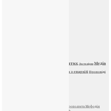
E-mail:
info@uapc.te.ua
Веб-сайт:
https://uapc.te.ua
Головна
Контакти
Публічна оферта
Категорії
Відео
ENG - News
Житія святих
Медіа
Діти
Листи вірян
Новини
Молитва
Новини з єпархій
Проповіді
Фото
Свята
Інші
Фонд Пам’яті Блаженнішого Митрополита Мефодія
Парафія Святих Жон-Мироносиць