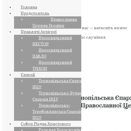
Головна
Предстоятель
Православна
Церква України
Якщо маєте можливість, підтримайте нас — натисніть нижче
Правлячі Архієреї
«Пожертва».
Ваша допомога зміцнює наше служіння.
Преосвященний
НЕСТОР
ПОЖЕРТВА
Преосвященний
ПАВЛО
НАШ ТЕЛЕГРАМ
Преосвященний
ТИХОН
Єпархії
Тернопільська Єпархія
ПЦУ
Тернопільсько-Бучацька
Єпархія ПЦУ
Тернопільсько-
Теребовлянська Єпархія
ПЦУ
Собор Різдва Христового
Розклад Богослужінь