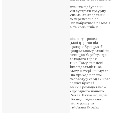
Доправка тіла воїна до рідного села Гуштинка відбувся 19
травня. Жителі Іванкова та прилеглих сіл зустріли траурну
процесію, оточивши її квітами та запаленими лампадками.
Тіло загиблого Василя Романовича було перенесено до
сільського клубу під супровід військових побратимів разом із
рідними, багатьма знайомими, сусідами та колишніми
колегами.
20 травня відбулася похоронна церемонія, яку провели
священики Української греко-католицької церкви під
керівництвом вікарія-генерального секретаря Бучацької
єпархії УГКЦ о. Віталія Заболотного. У прощальному слові він
підкреслив, що полеглий воїн Василь захищав Україну, і це
стосується всіх нас. Трагічна загибель молодого героя
несподівано позбавила його родину батька. Тому на плечі
Василя як найстаршого з дітей лягла відповідальність за
молодших сестер і братів, а також допомогу матері. Він мріяв
про майбутнє, власний будинок, чекав на приход першої
дитини. Його смерть залишила сум та скорботу у серцях його
матері, дружини, сестер і швагрів, молодших братів і
сестрички, племінників, родичів і близьких. Громада також
співчуває їм у непоправній втраті. Душа ще одного нашого
земляка вступає до Небесного Легіону Світла. Бажаємо, щоб
його рідна земля стала йому легкою, а Господь відчинив
ворота Царства Небесного. Молімося за його душу та
пам’ятаємо про нього. Герої не вмирають! Слава Україні!