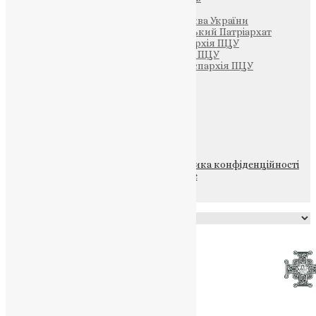
Патріархія ПЦУ (УАПЦ)
Офіційна сторінка – Помісна Церква України
Вселенський Константинопольський Патріархат
Тернопільсько-Кременецька єпархія ПЦУ
Тернопільсько-Бучацька єпархія ПЦУ
Тернопільсько-Теребовлянська єпархія ПЦУ
Щедрик – Церковна Лавка
ПОЖЕРТВА
НАШ ТЕЛЕГРАМ
© 2015-2026 Всі права захищені.
Політика конфіденційності
файлів та Cookie
Powered by
Translate