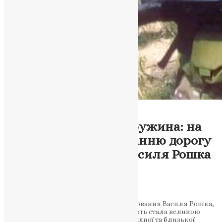
Тернопільська Єпархія
Новини
,
Фото
У скорботі матір та дружина: на
Тернопільщині в останню дорогу
провели загиблого Василя Рошка
(ФОТО)
News
,
3 роки тому
2 хв
читати
Учора на Тернопільщині відбулось поховання Василя Рошка,
який загинув у бойових діях. Його смерть стала великою
втратою для матері, дружини та всієї рідної та близької