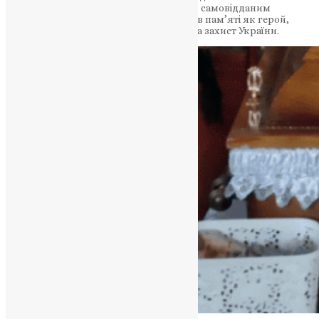
людей, які сумують за ним. Василь був самовідданим
захисником своєї країни і залишиться в пам’яті як герой,
готовий пожертвувати своїм життям на захист України.