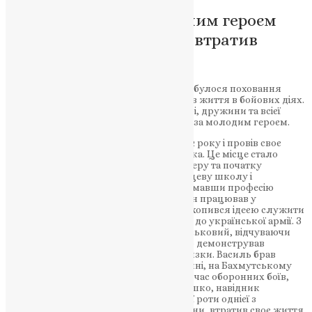
Україна сумує за загиблим героєм
Василем Рошком, який втратив
життя на фронті
Вчора, 20 травня, на Тернопільщині відбулося поховання
загиблого Василя Рошка, який втратив життя в бойових діях.
Трагічна втрата торкнулася його матері, дружини та всієї
рідної та близької людей, які сумують за молодим героєм.
Василь Рошко народився у березні 1992 року і провів своє
дитинство у прекрасному селі Гуштинка. Це місце стало
основою для формування його характеру та початку
дорослого життя. Василь закінчив місцеву школу і
Борщівський професійний ліцей, отримавши професію
робітника. Протягом тривалого часу він працював у
фермерському господарстві “Айва”. Захопився ідеєю служити
Батьківщині і добровільно приєднався до української армії. З
початком російської агресії, він, як військовий, відчуваючи
свою військову присягу, неодноразово демонстрував
готовність виконувати службові обов’язки. Василь брав
участь у бойових операціях на Донеччині, на Бахмутському
напрямку. Але 14 травня 2023 року, під час оборонних боїв,
старший солдат Василь Романович Рошко, навідник
мотопіхотного відділення мотопіхотної роти однієї з
військових частин Збройних Сил України, втратив своє життя.