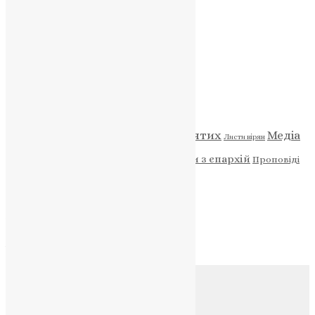
ПОЖЕРТВА
НАШ ТЕЛЕГРАМ
Категорії
Відео
ENG - News
Житія святих
Медіа
Діти
Листи вірян
Новини
Молитва
Новини з єпархій
Проповіді
Фото
Свята
Архів
Архів
Соц.медіа
Контакти