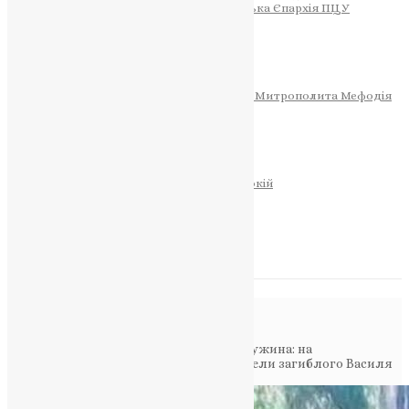
Тернопільсько-Теребовлянська Єпархія ПЦУ
СОБОР РІЗДВА ХРИСТОВОГО
Розклад Богослужінь
Тернопільська Матір Божа
Святині
МИТРОПОЛИТ МЕФОДІЙ
Фонд Пам’яті Блаженнішого Митрополита Мефодія
Історія
ЦЕРКОВНИЙ КАЛЕНДАР
МОЛИТВА
Молитви
ОНЛАЙН ПОСЛУГИ
Записки за здоров’я та за упокій
Запалити свічку
НОВИНИ
Повідомлення в блозі
Головна
>
Фото
>
У скорботі матір та дружина: на
Тернопільщині в останню дорогу провели загиблого Василя
Рошка (ФОТО)