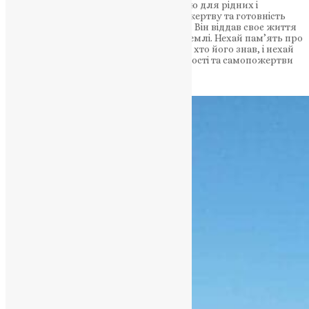
Така втрата є надзвичайною та болісною для рідних і
близьких Василя Рошка. Його самопожертву та готовність
захищати свою країну варто шанувати. Він віддав своє життя
на захист України, своєї сім’ї та рідної землі. Нехай пам’ять про
Василя Рошка буде жити в серцях тих, хто його знав, і нехай
його вчинки стануть прикладом мужності та самопожертви
для майбутніх поколінь.