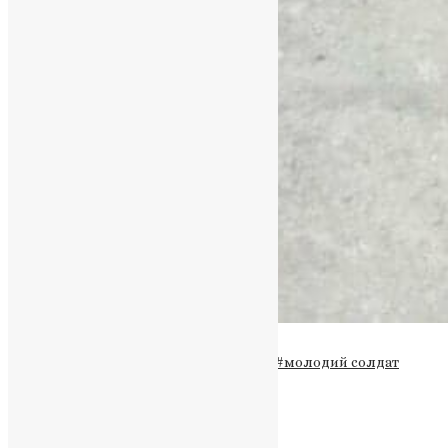
Теги
#Василь Рошко
#загиблий герой
#молодий солдат
#поховання
#Тернопільщина
#Україна
Схожі записи