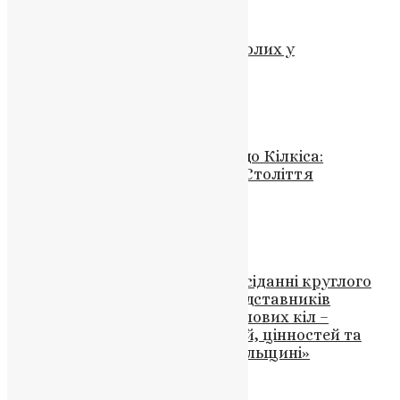
Новини
Чому заведено поминати померлих у
Димитрівську суботу?
UAPC
,
6 років тому
2 хв
читати
Новини
Візит Вселенського Патріарха до Кілкіса:
Запрошення на Святкування Століття
Митрополії
News
,
3 роки тому
1 хв
читати
Новини
Запрошуємо взяти участь у засіданні круглого
столу на тему: «Співпраця представників
державної влади, церкви та ділових кіл –
запорука збереження традицій, цінностей та
духовної спадщини на Тернопільщині»
UAPC
,
5 років тому
1 хв
читати