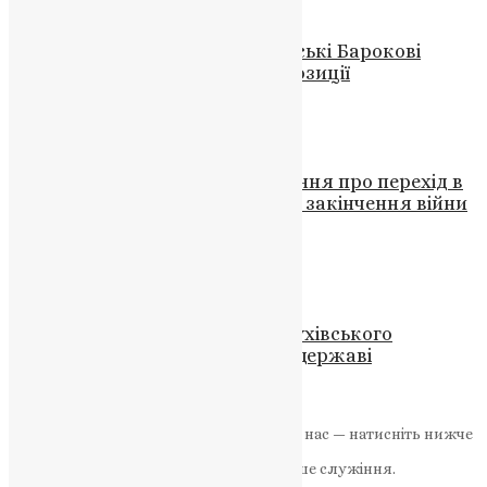
Відео
,
Новини
,
Фото
Забуті мелодії: Проєкт “Українські Барокові
Партеси” оживляє давні композиції
News
,
3 роки тому
2 хв
читати
Новини
,
Фото
Щоб остаточно ухвалити рішення про перехід в
ПЦУ, єрархи УПЦ МП чекають закінчення війни
– богослов Кирило Говорун
UAPC
,
4 роки тому
2 хв
читати
Новини
,
Фото
Суд повернув будівлі Свято-Духівського
монастиря Почаївської лаври державі
News
,
2 роки тому
1 хв
читати
Якщо маєте можливість, підтримайте нас — натисніть нижче
«Пожертва».
Ваша допомога зміцнює наше служіння.