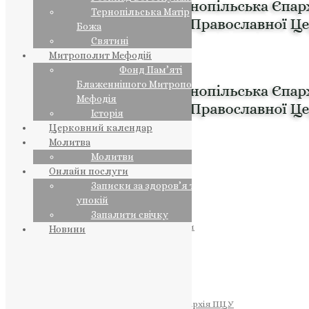
Тернопільська Матір
Божа
Святині
Митрополит Мефодій
Фонд Пам’яті
Блаженнішого Митрополита
Мефодія
Історія
Церковний календар
Молитва
Молитви
Онлайн послуги
Записки за здоров’я та за
упокій
Запалити свічку
ПРЕДСТОЯТЕЛЬ
Православна Церква України
Новини
ПРАВЛЯЧІ АРХІЄРЕЇ
Преосвященний НЕСТОР
Преосвященний ПАВЛО
Преосвященний ТИХОН
ЄПАРХІЇ
Тернопільська Єпархія ПЦУ
Тернопільсько-Бучацька Єпархія ПЦУ