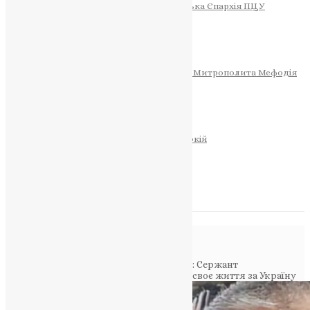
Тернопільсько-Теребовлянська Єпархія ПЦУ
СОБОР РІЗДВА ХРИСТОВОГО
Розклад Богослужінь
Тернопільська Матір Божа
Святині
МИТРОПОЛИТ МЕФОДІЙ
Фонд Пам’яті Блаженнішого Митрополита Мефодія
Історія
ЦЕРКОВНИЙ КАЛЕНДАР
МОЛИТВА
Молитви
ОНЛАЙН ПОСЛУГИ
Записки за здоров’я та за упокій
Запалити свічку
НОВИНИ
Повідомлення в блозі
Головна
>
Фото
>
Трагедія втрати Героя: Сержант
Нагребельний Юрій Вікторович віддав своє життя за Україну