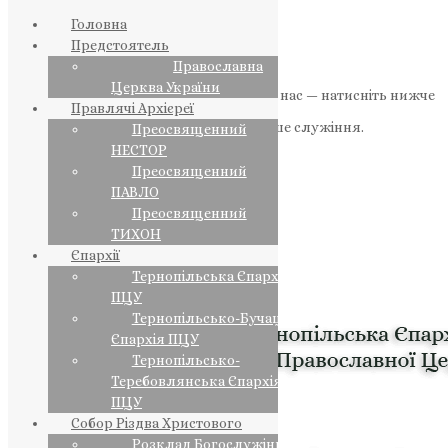
Головна
Предстоятель
Православна
Церква України
Якщо маєте можливість, підтримайте нас — натисніть нижче
Правлячі Архієреї
«Пожертва».
Ваша допомога зміцнює наше служіння.
Преосвященний
НЕСТОР
ПОЖЕРТВА
Преосвященний
ПАВЛО
НАШ ТЕЛЕГРАМ
Преосвященний
ТИХОН
Єпархії
Тернопільська Єпархія
ПЦУ
Тернопільсько-Бучацька
Єпархія ПЦУ
Тернопільсько-
Теребовлянська Єпархія
ПЦУ
Собор Різдва Христового
Розклад Богослужінь