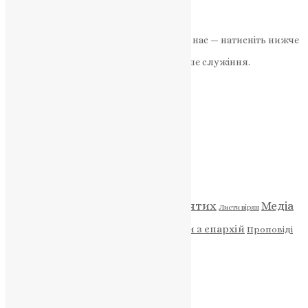
News
,
3 роки тому
2 хв
читати
Якщо маєте можливість, підтримайте нас — натисніть нижче
«Пожертва».
Ваша допомога зміцнює наше служіння.
ПОЖЕРТВА
НАШ ТЕЛЕГРАМ
Категорії
Відео
ENG - News
Житія святих
Медіа
Діти
Листи вірян
Новини
Молитва
Новини з єпархій
Проповіді
Фото
Свята
Архів