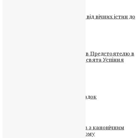
Новини
,
Фото
Шевченкові слова в серці нації: від вічних істин до
сучасного виклику
News
,
2 роки тому
3 хв
читати
Новини
,
Фото
Митрополит Нестор співслужив Предстоятелю в
Києво-Печерській Лаврі в день свята Успіння
Пресвятої Богородиці
News
,
3 роки тому
1 хв
читати
Відео
,
Новини
Світло Праведників: Вічний Спадок
News
,
3 роки тому
1 хв
читати
Новини
,
Фото
Митрополит Григорій виступив з канонічним
поглядом на календарну реформу