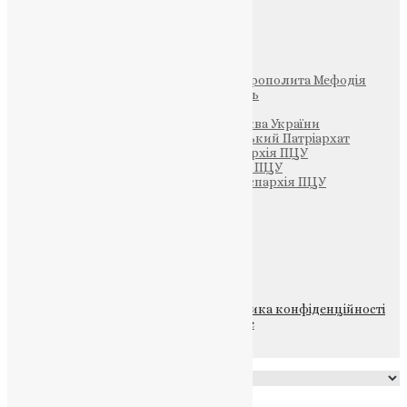
Інші
Фонд Пам’яті Блаженнішого Митрополита Мефодія
Парафія Святих Жон-Мироносиць
Патріархія ПЦУ (УАПЦ)
Офіційна сторінка – Помісна Церква України
Вселенський Константинопольський Патріархат
Тернопільсько-Кременецька єпархія ПЦУ
Тернопільсько-Бучацька єпархія ПЦУ
Тернопільсько-Теребовлянська єпархія ПЦУ
Щедрик – Церковна Лавка
ПОЖЕРТВА
НАШ ТЕЛЕГРАМ
© 2015-2026 Всі права захищені.
Політика конфіденційності
файлів та Cookie
Powered by
Translate