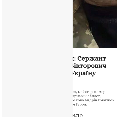
Новини
,
Фото
Трагедія втрати Героя: Сержант
Нагребельний Юрій Вікторович
віддав своє життя за Україну
News
,
2 роки тому
1 хв
читати
Сержант Нагребельний Юрій Вікторович, майстер-номер
артилерійського взводу, загинув у Запорізькій області,
виконуючи бойове завдання. Міський голова Андрій Смаглюк
висловив співчуття рідним та близьким Героя.
Місто Кременець втратило