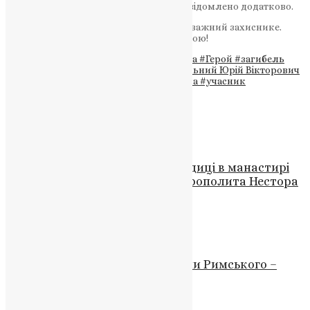
Дата та час зустрічі з покійним буде повідомлено додатково.
Нехай земля буде легкою тобі, наш відважний захиснике.
Нехай твоя доблестів пам’ять буде вічною!
Теги
#бойове завдання
#відвага
#втрата
#Герой
#загибель
#захисник
#Міський Голова
#Нагребельний Юрій Вікторович
#Пам'ять
#Сержант
#співчуття
#Україна
#учасник
Схожі записи
Новини
,
Фото
Молебень до Пресвятої Богородиці в манастирі
Като Ксенія під проводом Митрополита Нестора
Писика
News
,
3 роки тому
5 хв
читати
Новини
,
Фото
Україна не сприйняла ідею папи Римського –
Зеленський
UAPC
,
4 роки тому
1 хв
читати