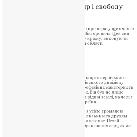
відважного борця за мир і свободу
Шановна Кременецька громадо!
З великим сумом у серці повідомляємо про втрату ще одного
Героя – сержанта Нагребельного Юрія Вікторовича. Цей син
нашого міста віддав своє життя за нашу країну, виконуючи
важливе бойове завдання у Запорізькій області.
НАШ ТЕЛЕГРАМ
Юрій Вікторович був майстром-номером артилерійського
взводу артилерійської батареї артилерійського дивізіону.
Його відвага, самовідданість і висока професійна майстерність
завжди служили прикладом для інших. Він був не лише
солдатом, але й справжнім захисником рідної землі, на чолі з
якою йшла незалежність та безпека України.
Міський голова Андрій Смаглюк разом з усією громадою
висловлює глибокі співчуття рідним, близьким та друзям
Юрія. Ця втрата надзвичайно важка для всіх нас. Нехай
пам’ять про Героя залишиться назавжди в наших серцях як
символ відваги і самопожертви.