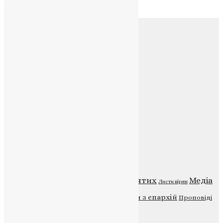
Архів
Соц.медіа
Контакти
E-mail:
info@uapc.te.ua
Веб-сайт:
https://uapc.te.ua
Головна
Контакти
Публічна оферта
Категорії
Відео
ENG - News
Житія святих
Медіа
Діти
Листи вірян
Новини
Молитва
Новини з єпархій
Проповіді
Фото
Свята