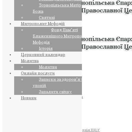
Тернопільська Матір
Божа
Святині
Митрополит Мефодій
Фонд Пам’яті
Блаженнішого Митрополита
Мефодія
Історія
Церковний календар
Молитва
Молитви
Онлайн послуги
Записки за здоров’я та за
упокій
Запалити свічку
ПРЕДСТОЯТЕЛЬ
Православна Церква України
Новини
ПРАВЛЯЧІ АРХІЄРЕЇ
Преосвященний НЕСТОР
Преосвященний ПАВЛО
Преосвященний ТИХОН
ЄПАРХІЇ
Тернопільська Єпархія ПЦУ
Тернопільсько-Бучацька Єпархія ПЦУ