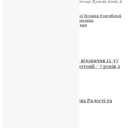
славу возсилаємо, Отцю, і Сину, і Святому Духові, нині, й
повсякчас, і на віки віків. Амінь.
Теги
#вічна пам’ять
#втрати війни
#Герої України
#загиблий
захисник
#Олександр Шаповалов
#Тернопіль
#Тернопільська єпархія ПЦУ
#Харківщина
Схожі записи
Новини
Архієпископ Тихон (Петранюк) відзначив 11-ту
річницю своєї архієрейської хіротонії – 7 років з
яких він перебував у забороні
UAPC
,
6 років тому
2 хв
читати
Молитва
,
Фото
Загальниця: Церковний Тиждень Радості та
Спокою без Посту
News
,
2 роки тому
2 хв
читати
Новини
,
Фото