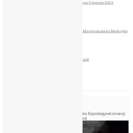
Тернопільсько-Теребовлянська Єпархія ПЦУ
СОБОР РІЗДВА ХРИСТОВОГО
Розклад Богослужінь
Тернопільська Матір Божа
Святині
МИТРОПОЛИТ МЕФОДІЙ
Фонд Пам’яті Блаженнішого Митрополита Мефодія
Історія
ЦЕРКОВНИЙ КАЛЕНДАР
МОЛИТВА
Молитви
ОНЛАЙН ПОСЛУГИ
Записки за здоров’я та за упокій
Запалити свічку
НОВИНИ
Повідомлення в блозі
Головна
>
Фото
>
Тернопіль у скорботі: на Харківщині помер
захисник України Олександр Шаповалов