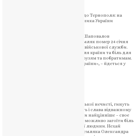
глибокий біль утрати
Скорботна й гірка звістка надійшла до Тернополя: на
Харківщині обірвалося життя захисника України
Олександра Шаповалова.
«Пішов до лав небесних захисників Шаповалов
Олександр Володимирович. Воїн-земляк помер 24 січня
на Харківщині під час проходження військової служби.
Кожен воїн – це невимовна втрата для країни та біль для
рідних. Щиро співчуваємо рідним, друзям та побратимам.
Вічна та світла пам’ять захиснику України», – йдеться у
дописі міського голови Тернополя.
НАШ ТЕЛЕГРАМ
«Захищаючи Батьківщину від російської нечисті, гинуть
найкращі сини України. Вічна пам’ять і слава відважному
Воїну, який поклав на вівтар Вітчизни найцінніше – своє
життя! Важко знайти слова втіхи, неможливо загоїти біль
та гіркоту від втрати рідної, близької людини. Нехай
добрий, світлий спомин про воїна-земляка Олександра