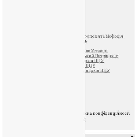
Фото
Свята
Інші
Фонд Пам’яті Блаженнішого Митрополита Мефодія
Парафія Святих Жон-Мироносиць
Патріархія ПЦУ (УАПЦ)
Офіційна сторінка – Помісна Церква України
Вселенський Константинопольський Патріархат
Тернопільсько-Кременецька єпархія ПЦУ
Тернопільсько-Бучацька єпархія ПЦУ
Тернопільсько-Теребовлянська єпархія ПЦУ
Щедрик – Церковна Лавка
ПОЖЕРТВА
НАШ ТЕЛЕГРАМ
© 2015-2026 Всі права захищені.
Політика конфіденційності
файлів та Cookie