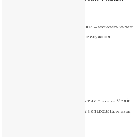
неділі
News
,
4 місяці тому
3 хв
читати
Якщо маєте можливість, підтримайте нас — натисніть нижче
«Пожертва».
Ваша допомога зміцнює наше служіння.
ПОЖЕРТВА
НАШ ТЕЛЕГРАМ
Категорії
Відео
ENG - News
Житія святих
Медіа
Діти
Листи вірян
Новини
Молитва
Новини з єпархій
Проповіді
Фото
Свята
Архів