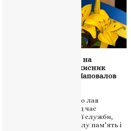
Новини
,
Фото
Тернопіль у скорботі: на
Харківщині помер захисник
України Олександр Шаповалов
News
,
6 місяців тому
2 хв
читати
Воїн-земляк відійшов до лав
небесних захисників під час
проходження військової служби,
залишивши по собі світлу пам’ять і