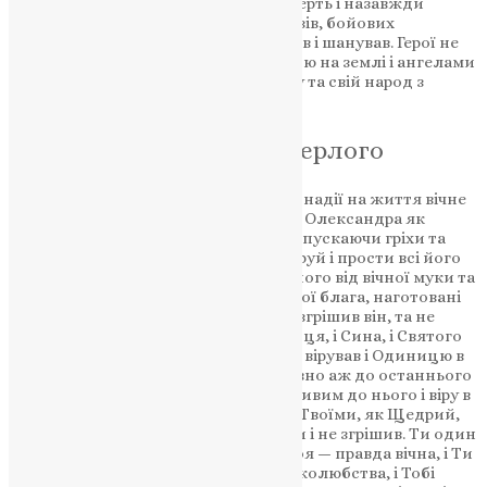
Шаповалова стане сильнішим за смерть і назавжди
залишиться у пам’яті близьких, друзів, бойових
побратимів, усіх хто знав його, любив і шанував. Герої не
вмирають… Вони покидають поле бою на землі і ангелами
світла оберігають рідну Батьківщину та свій народ з
небес…
Молитва за всякого померлого
Пом’яни, Господи, Боже наш, у вірі й надії на життя вічне
спочилого раба Твого, брата нашого Олександра як
Милосердний і Людинолюбний, відпускаючи гріхи та
згладжуючи неправди, полегши, даруй і прости всі його
провини вільні й невільні, визволи його від вічної муки та
вогню геєнського і дай йому вічні Твої блага, наготовані
для тих, що люблять Тебе. Коли ж і згрішив він, та не
відступив від Тебе і безсумнівно в Отця, і Сина, і Святого
Духа, Бога, Тебе, в Трійці славимого, вірував і Одиницю в
Трійці і Трійцю в Одиниці православно аж до останнього
свого подиху визнавав. Будь милостивим до нього і віру в
Тебе замість діл прийми і з святими Твоїми, як Щедрий,
упокой: нема бо чоловіка, що жив би і не згрішив. Ти один
тільки без усякого гріха, і правда Твоя — правда вічна, і Ти
один Бог милости і щедрот, і чоловіколюбства, і Тобі