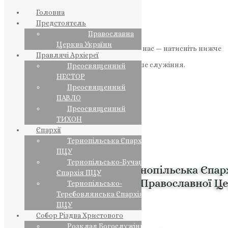
Головна
Предстоятель
Православна
Церква України
Якщо маєте можливість, підтримайте нас — натисніть нижче
Правлячі Архієреї
«Пожертва».
Ваша допомога зміцнює наше служіння.
Преосвященний
НЕСТОР
ПОЖЕРТВА
Преосвященний
ПАВЛО
НАШ ТЕЛЕГРАМ
Преосвященний
ТИХОН
Єпархії
Тернопільська Єпархія
ПЦУ
Тернопільсько-Бучацька
Єпархія ПЦУ
Тернопільсько-
Теребовлянська Єпархія
ПЦУ
Собор Різдва Христового
Розклад Богослужінь