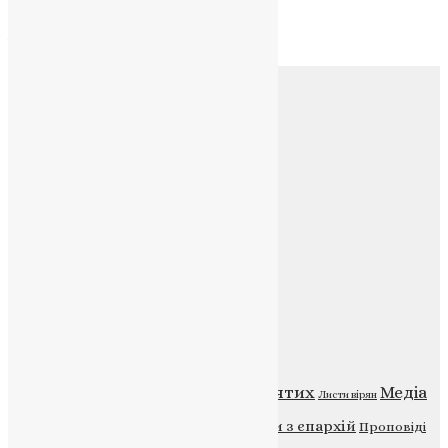
Архів
Соц.медіа
Контакти
E-mail:
info@uapc.te.ua
Веб-сайт:
https://uapc.te.ua
Головна
Контакти
Публічна оферта
Категорії
Відео
ENG - News
Житія святих
Медіа
Діти
Листи вірян
Новини
Молитва
Новини з єпархій
Проповіді