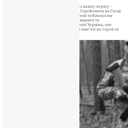
Місто Тернопіль знову засумувало через важку втрату –
загибель військового Сусленка Віталія Сергійовича на Сході.
Мер міста висловив щирі співчуття рідним та близьким
героя, який став справжнім символом відваги та
самопожертви. Ця втрата болісна для всієї України, але
Віталій Сусленко завжди залишиться в пам’яті як герой та
патріот.