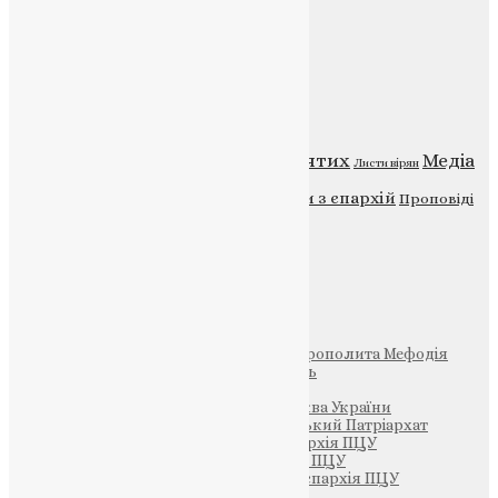
Публічна оферта
Категорії
Відео
ENG - News
Житія святих
Медіа
Діти
Листи вірян
Новини
Молитва
Новини з єпархій
Проповіді
Фото
Свята
Інші
Фонд Пам’яті Блаженнішого Митрополита Мефодія
Парафія Святих Жон-Мироносиць
Патріархія ПЦУ (УАПЦ)
Офіційна сторінка – Помісна Церква України
Вселенський Константинопольський Патріархат
Тернопільсько-Кременецька єпархія ПЦУ
Тернопільсько-Бучацька єпархія ПЦУ
Тернопільсько-Теребовлянська єпархія ПЦУ
Щедрик – Церковна Лавка