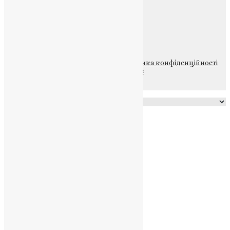
ПОЖЕРТВА
НАШ ТЕЛЕГРАМ
© 2015-2026 Всі права захищені.
Політика конфіденційності
файлів та Cookie
Powered by
Translate