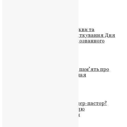
та Донеччині
UAPC
,
4 роки тому
1 хв
читати
Новини
,
Фото
Офіційне Зустріч Римської Церкви та
Вселенського Патріархату: Святкування Дня
святого апостола Андрія Першозванного
News
,
3 роки тому
1 хв
читати
Новини
Герой України пішов у вічність: пам’ять про
загиблого медика Василя Кучмая
News
,
3 роки тому
2 хв
читати
Відео
,
Новини
Митрополит-аскет або мільйонер-пастор?
Розкрито дивовижну скарбницю
уповноваженого Божої служби
News
,
3 роки тому
3 хв
читати