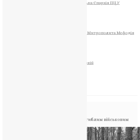
Тернопільсько-Теребовлянська Єпархія ПЦУ
СОБОР РІЗДВА ХРИСТОВОГО
Розклад Богослужінь
Тернопільська Матір Божа
Святині
МИТРОПОЛИТ МЕФОДІЙ
Фонд Пам’яті Блаженнішого Митрополита Мефодія
Історія
ЦЕРКОВНИЙ КАЛЕНДАР
МОЛИТВА
Молитви
ОНЛАЙН ПОСЛУГИ
Записки за здоров’я та за упокій
Запалити свічку
НОВИНИ
Повідомлення в блозі
Головна
>
Фото
>
Тернопіль сумує за загиблим військовим
героєм