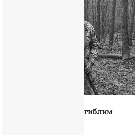
Теронпільська Єпархія
Новини
,
Фото
Тернопіль сумує за загиблим
військовим героєм
News
,
3 роки тому
1 хв
читати