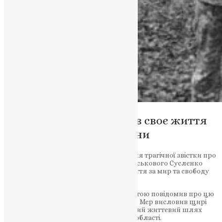
Віталій Сусленко віддав своє життя
за мир та свободу України
Тернополі знову застогнали серця після трагічної звістки про
загибель нашого сина і захисника – військового Сусленко
Віталія Сергійовича. Він віддав своє життя за мир та свободу
нашої країни, боронячи її на Сході.
Міський голова Сергій Надал із скорботою повідомив про цю
важку втрату для міста та всієї України. Мер висловив щирі
співчуття рідним та близьким героя, чий життєвий шлях
припинився на полі бою в Луганській області.