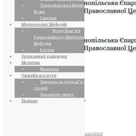
Тернопільська Матір
Божа
Святині
Митрополит Мефодій
Фонд Пам’яті
Блаженнішого Митрополита
Мефодія
Історія
Церковний календар
Молитва
Молитви
Онлайн послуги
Записки за здоров’я та за
упокій
Запалити свічку
ПРЕДСТОЯТЕЛЬ
Православна Церква України
Новини
ПРАВЛЯЧІ АРХІЄРЕЇ
Преосвященний НЕСТОР
Преосвященний ПАВЛО
Преосвященний ТИХОН
ЄПАРХІЇ
Тернопільська Єпархія ПЦУ
Тернопільсько-Бучацька Єпархія ПЦУ