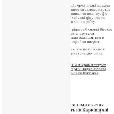
Сусленко Віталій Сергійович – справжній герой, який поклав
своє життя на вівтар України. Його мужність та самопожертва
на полі бою заслуговують на повне визнання та подяку. Ця
втрата стала болісною для багатьох людей, які цінують та
поважають тих, хто віддає своє життя за свою країну.
Важко уявити, який біль переживають рідні та близькі Віталія
Сусленка. Вони втратили свого сина, брата, друга та
захисника, але мають знати, що він завжди залишиться в
наших серцях та пам’яті, як справжній герой та патріот.
Ми всі повинні поважати та шанувати тих, хто поліг на полі
бою за нас, за Україну, за нашу мову, церкву, націю! Вічна
пам’ять – Слава герою!
Теги
#війна
#ВІЙНА РОСІЇ ПРОТИ УКРАЇНИ
#Герой
#патріот
#російсько-українська війна
#РОСІЯ
#Сергій Надал
#Слава
герою
#смерть
#Сусленко Віталій Сергійович
#Україна
Схожі записи
Новини
,
Фото
Всеукраїнський хресний хід з мощами святих
воїнів за мир в Україні проходить на Харківщині