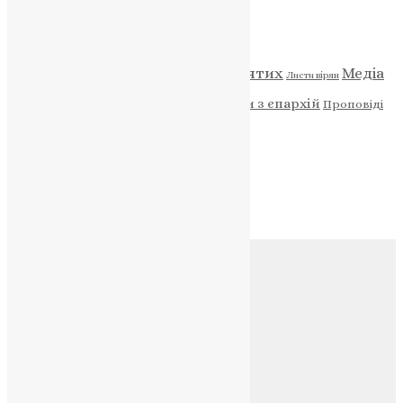
Категорії
Відео
ENG - News
Житія святих
Медіа
Діти
Листи вірян
Новини
Молитва
Новини з єпархій
Проповіді
Фото
Свята
Архів
Архів
Соц.медіа
Контакти
E-mail:
info@uapc.te.ua
Веб-сайт:
https://uapc.te.ua
Головна
Контакти