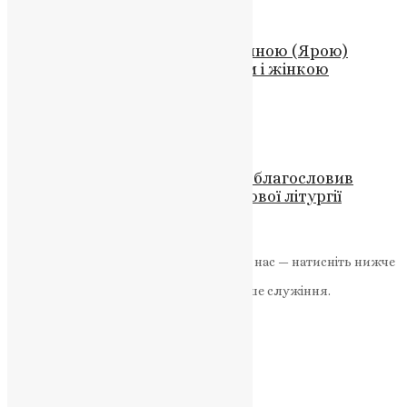
Новини
,
Фото
Лановеччина прощається з Іриною (Ярою)
Березій — волонтеркою, воїном і жінкою
незламного духу
News
,
10 місяців тому
2 хв
читати
Новини
,
Фото
У Чорткові Предстоятель ПЦУ благословив
пам’ятники воїнів після святкової літургії
News
,
11 місяців тому
2 хв
читати
Якщо маєте можливість, підтримайте нас — натисніть нижче
«Пожертва».
Ваша допомога зміцнює наше служіння.
ПОЖЕРТВА
НАШ ТЕЛЕГРАМ