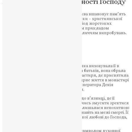
Анастасії: символ відданості Господу
Сьогодні, 29 жовтня, Православна Церква вшановує пам’ять
преподобномучениці Анастасії Римлянки – християнської
подвижниці, яка загинула за віру в період жорстоких
переслідувань. Її життя стало яскравим прикладом
відданості Христу та мужності перед обличчям випробувань.
НАШ ТЕЛЕГРАМ
Анастасія народилася в Римі у родині, яка виховувала її в
благочесті й любові до Бога. Втративши батьків, вона обрала
шлях служіння Господу і пішла до монастиря, де присвятила
себе молитві та благодійності. Проте мирне життя в монастирі
тривало недовго: у період правління імператора Декія
розпочалися переслідування християн.
За свідчення віри Анастасія потрапила до в’язниці, де її
зазнали жорстоких катувань, намагаючись змусити зректися
Христа. Та, попри страждання, свята залишалася непохитною
у своїй вірі, сповідуючи істинного Бога навіть на межі смерті. Її
мученицька смерть стала знаком великої любові до Господа,
яка перевершує земні страждання.
Свята Анастасія Римлянка і сьогодні є символом духовної