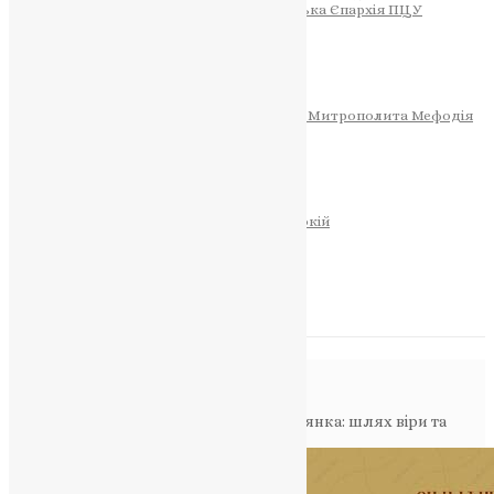
Тернопільсько-Теребовлянська Єпархія ПЦУ
СОБОР РІЗДВА ХРИСТОВОГО
Розклад Богослужінь
Тернопільська Матір Божа
Святині
МИТРОПОЛИТ МЕФОДІЙ
Фонд Пам’яті Блаженнішого Митрополита Мефодія
Історія
ЦЕРКОВНИЙ КАЛЕНДАР
МОЛИТВА
Молитви
ОНЛАЙН ПОСЛУГИ
Записки за здоров’я та за упокій
Запалити свічку
НОВИНИ
Повідомлення в блозі
Головна
>
Фото
>
Свята Анастасія Римлянка: шлях віри та
мужності до мученицької слави