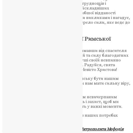
стійкості, надихаючи вірян не боятися труднощів і
залишатися вірними Богові навіть у найскладніших
обставинах. Її приклад закликає до глибшої відданості
Господу, до витримки перед життєвими викликами і нагадує,
що справжня віра – це невичерпне джерело сили, яке веде до
спасіння.
Молитва до Святої Анастасії Римської
Радуйся, достохвальна мученице, отримавши від спасителя
Христа вінець божественний і нетлінний та силу благодатних
зцілень; радуйся, бо в споглядаючій душі своїй невпинно
мала ти віру. надію, молитву і терпіння. Радуйся, свята
Анастасіє, багатостраждальна і обрана Невісто Христова!
Отче наш, молимо святу Анастасію Римську бути нашим
посередником перед Тобою. Допоможи нам мати сильну віру,
надію і терпіння, як це було у неї.
Нехай її світлість і благодать буде нашим невичерпаним
джерелом. Молимось про Твою милість і захист, щоб ми
завжди залишалися вірними Тобі, навіть у важкі моменти.
Свята Анастасіє, моли Бога за нас і стій в наших потребах
перед Престолом Господнім. Амінь.
Джерело:
Фонд пам’яті Блаженнішого Митрополита Мефодія