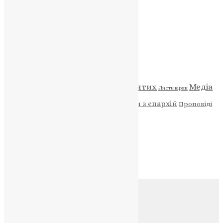
НАШ ТЕЛЕГРАМ
Категорії
Відео
ENG - News
Житія святих
Медіа
Діти
Листи вірян
Новини
Молитва
Новини з єпархій
Проповіді
Фото
Свята
Архів
Архів
Соц.медіа
Контакти