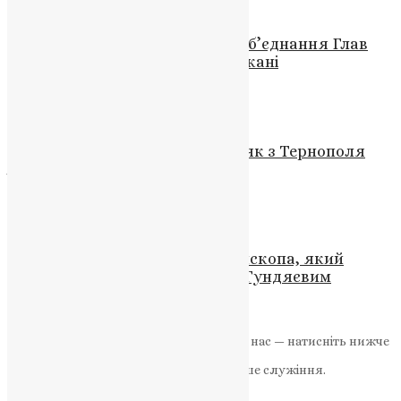
Відео
,
Новини
,
Фото
Спільне Молитовне Чування: Об’єднання Глав
Християнських Церков у Ватикані
News
,
3 роки тому
2 хв
читати
Новини
,
Фото
На Харківщині поліг воїн-земляк з Тернополя
Андрій Корендій
News
,
1 рік тому
3 хв
читати
Новини
,
Фото
Онуфрій таємно нагородив єпископа, який
зустрічався з терористами та Гундяєвим
UAPC
,
4 роки тому
3 хв
читати
Якщо маєте можливість, підтримайте нас — натисніть нижче
«Пожертва».
Ваша допомога зміцнює наше служіння.
ПОЖЕРТВА