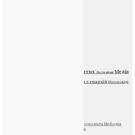
E-mail:
info@uapc.te.ua
Веб-сайт:
https://uapc.te.ua
Головна
Контакти
Публічна оферта
Категорії
Відео
ENG - News
Житія святих
Медіа
Діти
Листи вірян
Новини
Молитва
Новини з єпархій
Проповіді
Фото
Свята
Інші
Фонд Пам’яті Блаженнішого Митрополита Мефодія
Парафія Святих Жон-Мироносиць
Патріархія ПЦУ (УАПЦ)