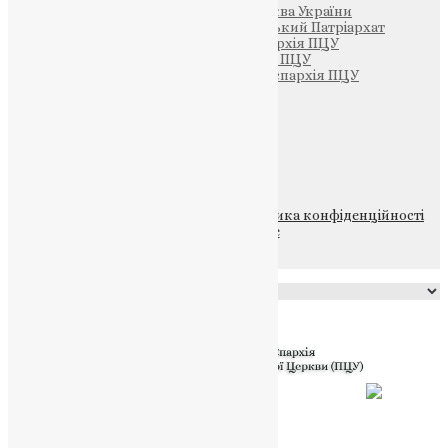
Офіційна сторінка – Помісна Церква України
Вселенський Константинопольський Патріархат
Тернопільсько-Кременецька єпархія ПЦУ
Тернопільсько-Бучацька єпархія ПЦУ
Тернопільсько-Теребовлянська єпархія ПЦУ
Щедрик – Церковна Лавка
ПОЖЕРТВА
НАШ ТЕЛЕГРАМ
© 2015-2026 Всі права захищені.
Політика конфіденційності
файлів та Cookie
Powered by
Translate