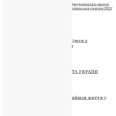
Теги
#відданість Христу
#вшанування
#мученицька смерть
#приклад віри
#Свята Анастасія
#Тернопільська єпархія ПЦУ
Схожі записи
Новини
,
Фото
Предстоятель ПЦУ прибув до Одеси з
Першосвятительським візитом
News
,
11 місяців тому
1 хв
читати
Новини
ЗАВЖДИ БУВ ВІРНИМ БОГОВІ ТА УКРАЇНІ
UAPC
,
5 років тому
8 хв
читати
Молитва
,
Новини
,
Фото
Святий пустельник, котрий знайшов життя у
мовчанні
News
,
1 рік тому
3 хв
читати