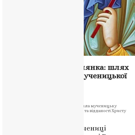
Молитва
,
Новини
,
Фото
Свята Анастасія Римлянка: шлях
віри та мужності до мученицької
слави
News
,
2 роки тому
2 хв
читати
Свята Анастасія Римлянка, яка прийняла мученицьку
смерть, є символом непохитності у вірі та відданості Христу
навіть у найскладніші часи.
Пам’ять преподобномучениці