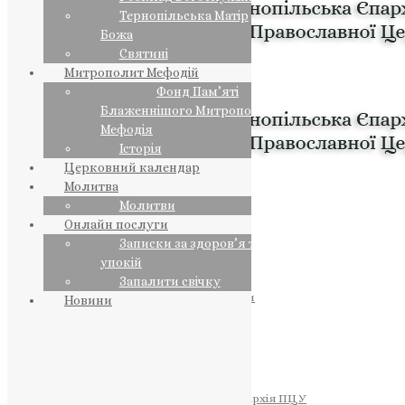
Тернопільська Матір
Божа
Святині
Митрополит Мефодій
Фонд Пам’яті
Блаженнішого Митрополита
Мефодія
Історія
Церковний календар
Молитва
Молитви
Онлайн послуги
Записки за здоров’я та за
упокій
Запалити свічку
ПРЕДСТОЯТЕЛЬ
Православна Церква України
Новини
ПРАВЛЯЧІ АРХІЄРЕЇ
Преосвященний НЕСТОР
Преосвященний ПАВЛО
Преосвященний ТИХОН
ЄПАРХІЇ
Тернопільська Єпархія ПЦУ
Тернопільсько-Бучацька Єпархія ПЦУ