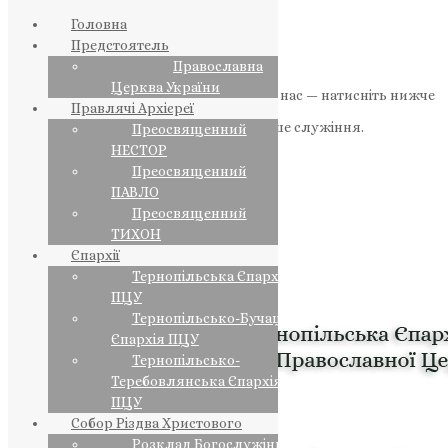
Головна
Предстоятель
Православна
Церква України
Якщо маєте можливість, підтримайте нас — натисніть нижче
Правлячі Архієреї
«Пожертва».
Ваша допомога зміцнює наше служіння.
Преосвященний
НЕСТОР
ПОЖЕРТВА
Преосвященний
ПАВЛО
НАШ ТЕЛЕГРАМ
Преосвященний
ТИХОН
Єпархії
Тернопільська Єпархія
ПЦУ
Тернопільсько-Бучацька
Єпархія ПЦУ
Тернопільсько-
Теребовлянська Єпархія
ПЦУ
Собор Різдва Христового
Розклад Богослужінь