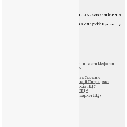
Категорії
Відео
ENG - News
Житія святих
Медіа
Діти
Листи вірян
Новини
Молитва
Новини з єпархій
Проповіді
Фото
Свята
Інші
Фонд Пам’яті Блаженнішого Митрополита Мефодія
Парафія Святих Жон-Мироносиць
Патріархія ПЦУ (УАПЦ)
Офіційна сторінка – Помісна Церква України
Вселенський Константинопольський Патріархат
Тернопільсько-Кременецька єпархія ПЦУ
Тернопільсько-Бучацька єпархія ПЦУ
Тернопільсько-Теребовлянська єпархія ПЦУ
Щедрик – Церковна Лавка
ПОЖЕРТВА
НАШ ТЕЛЕГРАМ