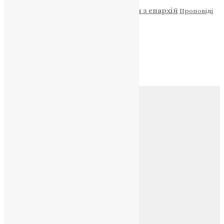
Новини
Молитва
Новини з єпархій
Проповіді
Фото
Свята
Архів
Архів
Соц.медіа
Контакти
E-mail:
info@uapc.te.ua
Веб-сайт:
https://uapc.te.ua
Головна
Контакти
Публічна оферта