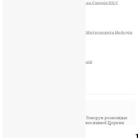
Тернопільсько-Теребовлянська Єпархія ПЦУ
СОБОР РІЗДВА ХРИСТОВОГО
Розклад Богослужінь
Тернопільська Матір Божа
Святині
МИТРОПОЛИТ МЕФОДІЙ
Фонд Пам’яті Блаженнішого Митрополита Мефодія
Історія
ЦЕРКОВНИЙ КАЛЕНДАР
МОЛИТВА
Молитви
ОНЛАЙН ПОСЛУГИ
Записки за здоров’я та за упокій
Запалити свічку
НОВИНИ
Повідомлення в блозі
Головна
>
Новини
>
Священик Кирило Говорун розповідає
про критику Кремля та Російської Православної Церкви