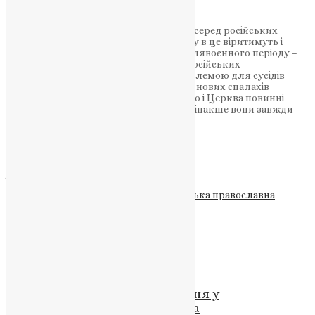
Говорун:
Для більшості прихильників серед російських
православних війна є священною. Тому в це віритимуть і
після поразки Путіна. Це проблема післявоєнного періоду –
вона залишиться в головах багатьох російських
православних. Це, у свою чергу, є проблемою для сусідів
Росії, які залишаються вразливими до нових спалахів
російської агресії. Російське суспільство і Церква повинні
змінити свій погляд на те, що сталося, інакше вони завжди
залишаться частиною проблеми.
Від Маріо Тріфуновіч.
Джерело: katholisch.de
Теги
#війна в Україні
#критика
#Російська православна
церква
#церква
Схожі записи
Новини
,
Фото
Молитва і пам’ять: Благовіщення у
Володимирському соборі Києва