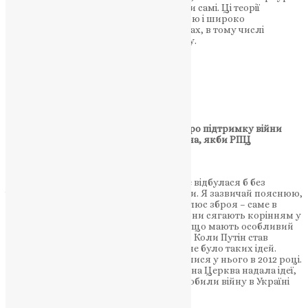
на шахівниці, які не можуть вирішувати самі. Ці теорії
поширюються російською пропагандою і широко
поширюються в різних релігійних колах, в тому числі
католицьких – аж до Святого Престолу.
НАШ ТЕЛЕГРАМ
Питання: Ви неодноразово говорили про підтримку війни
Православною Церквою. Чи була б війна, якби РПЦ
відігравала іншу роль?
Говорун:
Цілком можливо, що війна не відбулася б без
ідеологічного внеску Російської Церкви. Я зазвичай пояснюю,
що формула війни в Україні така: ідеї плюс зброя – саме в
такому порядку. Спочатку були ідеї. Вони сягають корінням у
глибину століть, коли росіяни вірили, що мають особливий
мандат від Бога на порятунок людства. Коли Путін став
президентом Росії у 2000 році, у нього не було таких ідей.
Лише під впливом Кирила вони з’явилися у нього в 2012 році.
Іншими словами, Російська Православна Церква надала ідеї,
а Кремль – зброю. У поєднанні вони зробили війну в Україні
можливою.