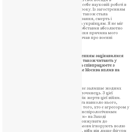
церковному управлінні та присвятити себе науковій роботі в
різних країнах. Це було в лютому 2012 року. Із загостренням
війни в лютому 2022 року моя критика також стала
гострішою. Я на власні очі бачив руйнування, смерть і
страждання, які ця ідеологія принесла українцям. Я не міг
мовчати. Я вважаю мовчання за таких обставин абсолютно
аморальним і переконаний, що справжня причина мого
покарання полягає в тому, що я не мовчав про воєнні
злочини в Україні.
Питання: Нещодавно вашим відстороненням зацікавилися
світові ЗМІ. У блозі «Il Sismografo», який також читають у
Ватикані, писали, що ви підтримуєте та співпрацюєте з
«схизматиками». Як ви вважаєте, чи має Москва вплив на
певні наративи у Ватикані?
Говорун:
На мою думку, війна в Україні не залишає жодних
сумнівів щодо того, хто жертва, а хто злочинець. З цієї
причини Папа Франциск чітко став на бік жертв цієї війни.
Однак серед деяких людей у ​​Ватикані та навколо нього,
здається, все ще існують сумніви щодо того, хто є агресором у
цій війні. Можливо, вони керуються конспірологічними
теоріями, згідно з якими якісь «злі сили» на Заході
спровокували цю війну і хочуть її продовжувати до
«останнього українця». Подібні теорії змови ігнорують волю
та здатність українського народу діяти, ніби він лише фігури