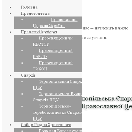
Головна
Предстоятель
Православна
Церква України
Якщо маєте можливість, підтримайте нас — натисніть нижче
Правлячі Архієреї
«Пожертва».
Ваша допомога зміцнює наше служіння.
Преосвященний
НЕСТОР
ПОЖЕРТВА
Преосвященний
ПАВЛО
НАШ ТЕЛЕГРАМ
Преосвященний
ТИХОН
Єпархії
Тернопільська Єпархія
ПЦУ
Тернопільсько-Бучацька
Єпархія ПЦУ
Тернопільсько-
Теребовлянська Єпархія
ПЦУ
Собор Різдва Христового
Розклад Богослужінь