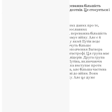
Питання: Ви часто підозрювали, що переважна більшість
росіян підтримує цю війну, майже 90 відсотків. Це стосується і
членів Церкви?
Говорун:
Немає достовірних соціологічних даних про те,
скільки росіян і скільки серед них православних
підтримують війну. За моїми оцінками, переважна більшість
Російської Православної Церкви підтримує війну. Але є й
розбіжності: Для багатьох з них спосіб, у який Путін веде
війну, недостатньо агресивний. Вони хочуть більше
руйнувань. Їхнім героєм був керівник ополчення Вагнера
Євген Пригожин, який загинув в авіакатастрофі. Ця група має
прихильників навіть серед церковних лідерів. Друга група
демонструє абсолютну лояльність до Путіна, включаючи
Московського патріарха. І є меншість, яка виступає проти
війни. Я не знаю, наскільки вона велика, але більша частина
пасивна у своєму негативному ставленні до війни. Вони
мовчать, навіть якщо мають іншу думку. Але це дуже
маленька група.
Питання: Що буде після війни?