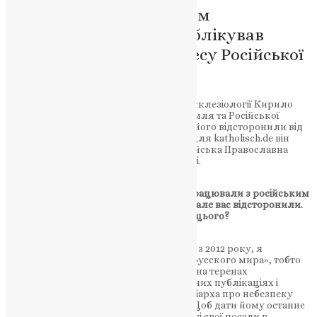
Інтерв’ю з православним
священиком, який опублікував
сильну критику на адресу Російської
церкви
Православний священик і професор екклезіології Кирило
Говорун відомий своєю критикою Кремля та Російської
Православної Церкви. У кінці вересня його відсторонили від
священицького служіння. У інтерв’ю для katholisch.de він
розповідає про свій досвід та чому Російська Православна
Церква могла б запобігти війні в Україні.
Питання: Пане Говорун, ви довго співпрацювали з російським
православним патріархом Кирилом I., але вас відсторонили.
Чи ваша критика системи є причиною цього?
Говорун:
Я вважаю, що так. Починаючи з 2012 року, я
неодноразово критикував ідеологію «русского мира», тобто
безумовного примату російської мови на теренах
колишнього Радянського Союзу, в різних публікаціях і
лекціях. Я намагався попередити Патріарха про небезпеку
цієї ідеології, але він не хотів слухати. Щоб дати йому останнє
попередження, я вирішив залишити всі свої посади в