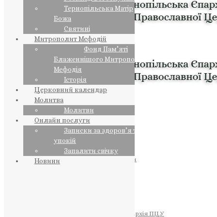
Тернопільська Матір
Божа
Святині
Митрополит Мефодій
Фонд Пам’яті
Блаженнішого Митрополита
Мефодія
Історія
Церковний календар
Молитва
Молитви
Онлайн послуги
Записки за здоров’я та за
упокій
Запалити свічку
ПРЕДСТОЯТЕЛЬ
Православна Церква України
Новини
ПРАВЛЯЧІ АРХІЄРЕЇ
Преосвященний НЕСТОР
Преосвященний ПАВЛО
Преосвященний ТИХОН
ЄПАРХІЇ
Тернопільська Єпархія ПЦУ
Тернопільсько-Бучацька Єпархія ПЦУ