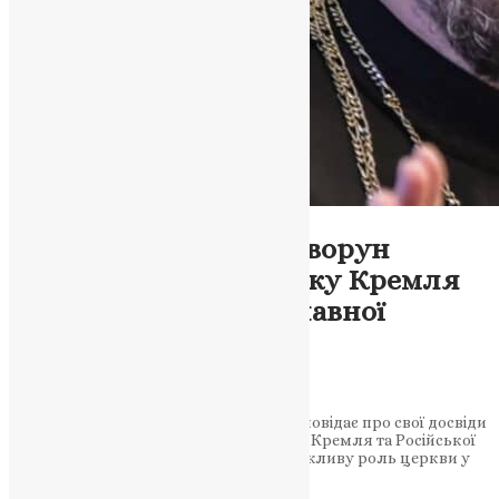
Новини
Священик Кирило Говорун
розповідає про критику Кремля
та Російської Православної
Церкви
News
,
3 роки тому
4 хв
читати
У цьому інтерв’ю Кирило Говорун розповідає про свої досвіди
та критику, яку він висловив стосовно Кремля та Російської
Православної Церкви, а також про можливу роль церкви у
запобіганні війни в Україні.