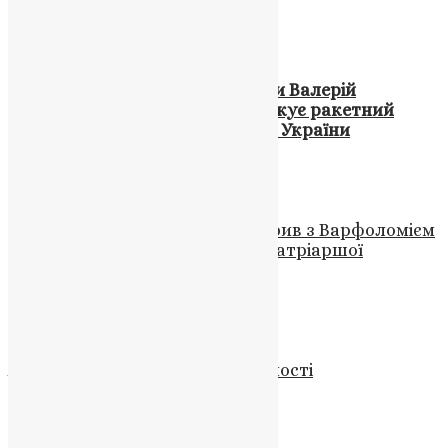
News
,
4 місяці тому
1 хв
читати
Новини
,
Фото
Головнокомандувач ЗС України Валерій
Залужний: Противник продовжує ракетний
терор проти мирних громадян України
UAPC
,
4 роки тому
1 хв
читати
Новини
,
Фото
Президент Зеленський обговорив з Варфоломієм
підтримку України та участь Патріаршої
делегації у святкуванні
News
,
2 роки тому
1 хв
читати
Молитва
,
Новини
,
Фото
Агіасма як знак Божої присутності
News
,
7 місяців тому
2 хв
читати
Новини
,
Фото