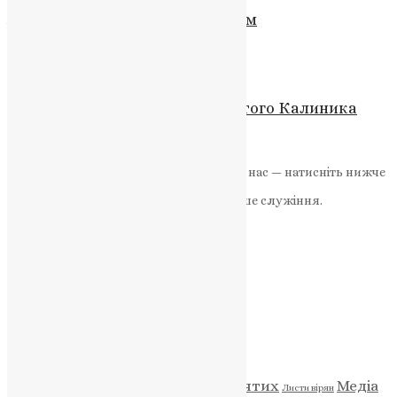
Жодне зло не може бути святим
News
,
7 місяців тому
2 хв
читати
Новини
,
Фото
Перемога без меча: подвиг святого Калиника
News
,
1 рік тому
2 хв
читати
Якщо маєте можливість, підтримайте нас — натисніть нижче
«Пожертва».
Ваша допомога зміцнює наше служіння.
ПОЖЕРТВА
НАШ ТЕЛЕГРАМ
Категорії
Відео
ENG - News
Житія святих
Медіа
Діти
Листи вірян