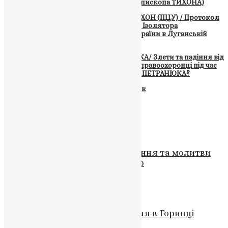
ПЕТРАНЮКА ТАРАСА ІВАНОВИЧА (архієпископа ТИХОНА)
ЄПИСКОП СБУ – ПРЕОСВЯЩЕННИЙ ТИХОН (ПЦУ) / Протокол
допиту підозрюваного Петранюка Т.І. з Ізолятора
Тимчасового Тримання ЛМУ ГУМВС України в Луганській
області
ВИКРИТО ШАХРАЯ ТИХОНА ПЕТРАНЮКА/ Злети та падіння від
ФІЛАРЕТА до ЕПІФАНІЯ / Що знайшли правоохоронці під час
обшуку помешкання єпископа Тихона ПЕТРАНЮКА?
Махровий мажор ПЦУ ТИХОН Петранюк
Схожі записи
Новини
Перемога над агресором: бажання та молитви
українців за справедливий мир
News
,
3 роки тому
2 хв
читати
Новини
,
Свята
,
Фото
Після Богослужіння на Миколая в Горинці
привітали діток зі святом