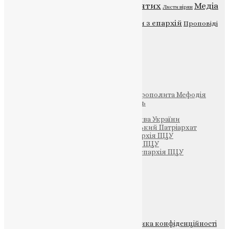
Відео
ENG - News
Житія святих
Медіа
Діти
Листи вірян
Новини
Молитва
Новини з єпархій
Проповіді
Фото
Свята
Інші
Фонд Пам’яті Блаженнішого Митрополита Мефодія
Парафія Святих Жон-Мироносиць
Патріархія ПЦУ (УАПЦ)
Офіційна сторінка – Помісна Церква України
Вселенський Константинопольський Патріархат
Тернопільсько-Кременецька єпархія ПЦУ
Тернопільсько-Бучацька єпархія ПЦУ
Тернопільсько-Теребовлянська єпархія ПЦУ
Щедрик – Церковна Лавка
ПОЖЕРТВА
НАШ ТЕЛЕГРАМ
© 2015-2026 Всі права захищені.
Політика конфіденційності