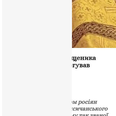
Новини
,
Фото
Стало відомо ім’я священика
«УПЦ» МП, який корегував
ворожий вогонь по
Сєвєродонецьку
UAPC
,
4 роки тому
2 хв
читати
Посіпакою-інформатором росіян
виявився настоятель Лисичанського
Свято-Тихвінського храму так званої