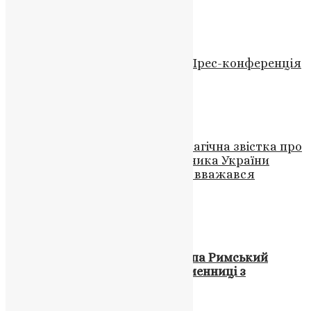
UAPC
,
4 роки тому
1 хв
читати
Відео
,
Новини
,
Фото
Релігійна напруга в Черкасах: Прес-конференція
Митрополита Іоана Яременка
News
,
3 роки тому
2 хв
читати
Новини
,
Фото
Шумській громаді надійшла трагічна звістка про
підтвердження загибелі захисника України
Володимира Фещука, який рік вважався
зниклим безвісти
News
,
5 місяців тому
2 хв
читати
Новини
,
Свята
,
Фото
«Привезли йому на Різдво»: Папа Римський
Франциск читає книжку письменниці з
Тернопільщини