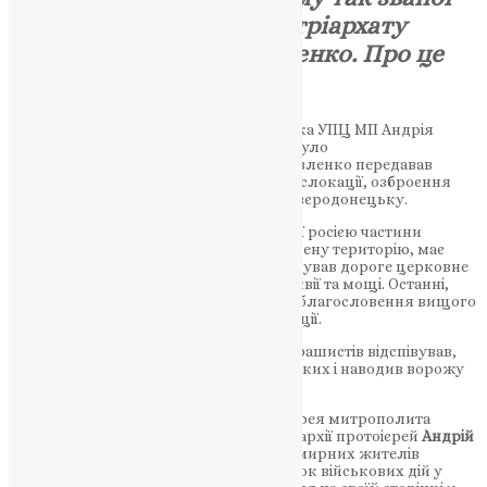
«УПЦ» московського патріархату
протоієрей
Андрій Павленко.
Про це
повідомляє ІА «
Вчасно
».
26 квітня після затримання священника УПЦ МП Андрія
Павленка під час перевірки
телефона
було
виявлено
переписку з окупантами.
Павленко передавав
відомості ворогу щодо чисельності, дислокації, озброєння
військових Збройних сил України в Сєвєродонецьку.
Перевертень в рясі від початку окупації росією частини
Луганщини регулярно їздив на захоплену територію, має
пристрасть до антикваріату: колекціонував дороге церковне
начиння, старовинні православні реліквії та мощі. Останні,
за
інформацією
парафіян, вивозив без благословення вищого
єрарха на територію російської федерації.
Після повномасштабного вторгнення рашистів відспівував,
зокрема, і загиблих сєвєродончан, на яких і наводив ворожу
артилерію.
«За благословенням правлячого архієрея митрополита
Никодима клірик Сєверодонецької єпархії протоієрей
Андрій
Павленко
здійснив чин поховання 2-х мирних жителів
Сєвєродонецька, які загинули внаслідок військових дій у