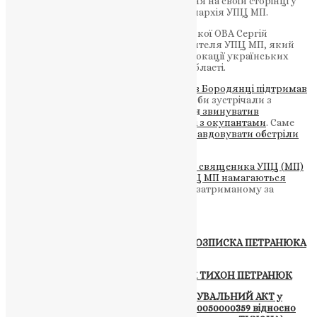
місті», — повідомила російською 5 квітня на своїй сторінці у
соцмережі Фейсбук Сєвєродонецька єпархія УПЦ МП.
Нагадаємо, нещодавно голова Луганської ОВА Сергій
Гайдай
повідомив
про священнослужителя УПЦ МП, який
передавав ворогу відомості щодо дислокації українських
військ в Сєвєродонецьку Луганської області.
Нагадаємо
, раніше
священик УПЦ МП в Бородянці підтримав
агресію ЗС РФ
і сказав, що у 2014 році їх би зустрічали з
квітами. Також
волонтер
Роман Сініцин
звинуватив
митрополита УПЦ МП Луку в співпраці з окупантами
. Саме
він
допоміг російській пропаганді виправдовувати обстріли
мирного
населення в Україні.
Крім цього
на Дніпровщині затримали священика УПЦ (МП)
за підозру в співпраці з рф.
Також
в УПЦ МП намагаються
допомогти
уникнути відповідальності затриманому за
колабораціонізм священику.
До теми:
ПОЦІЛУНОК ІУДИ –«СИНА СМЕРТІ» / РОЗПИСКА ПЕТРАНЮКА
Т.І.
СВЯТИЙ ТА НЕДОТОРКАНИЙ – АРХІЗЕК ТИХОН ПЕТРАНЮК
КРИМІНАЛЬНИЙ РЕЗЕРВ ПЦУ / ОБВИНУВАЛЬНИЙ АКТ у
кримінальному провадженні №12012030050000359 відносно