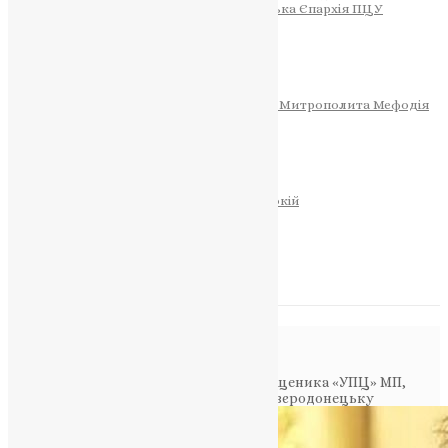
Тернопільсько-Теребовлянська Єпархія ПЦУ
СОБОР РІЗДВА ХРИСТОВОГО
Розклад Богослужінь
Тернопільська Матір Божа
Святині
МИТРОПОЛИТ МЕФОДІЙ
Фонд Пам’яті Блаженнішого Митрополита Мефодія
Історія
ЦЕРКОВНИЙ КАЛЕНДАР
МОЛИТВА
Молитви
ОНЛАЙН ПОСЛУГИ
Записки за здоров’я та за упокій
Запалити свічку
НОВИНИ
Повідомлення в блозі
Головна
>
Фото
>
Стало відомо ім’я священика «УПЦ» МП,
який корегував ворожий вогонь по Сєвєродонецьку