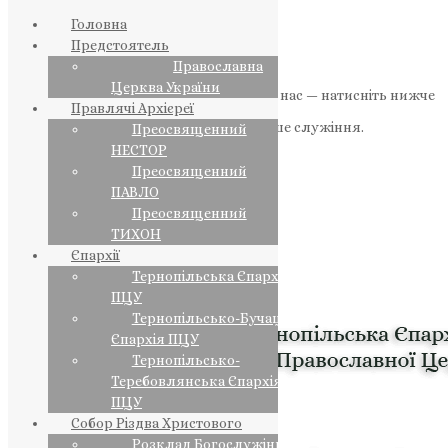
Головна
Предстоятель
Православна
Церква України
Якщо маєте можливість, підтримайте нас — натисніть нижче
Правлячі Архієреї
«Пожертва».
Ваша допомога зміцнює наше служіння.
Преосвященний
НЕСТОР
ПОЖЕРТВА
Преосвященний
ПАВЛО
НАШ ТЕЛЕГРАМ
Преосвященний
ТИХОН
Єпархії
Тернопільська Єпархія
ПЦУ
Тернопільсько-Бучацька
Єпархія ПЦУ
Тернопільсько-
Теребовлянська Єпархія
ПЦУ
Собор Різдва Христового
Розклад Богослужінь