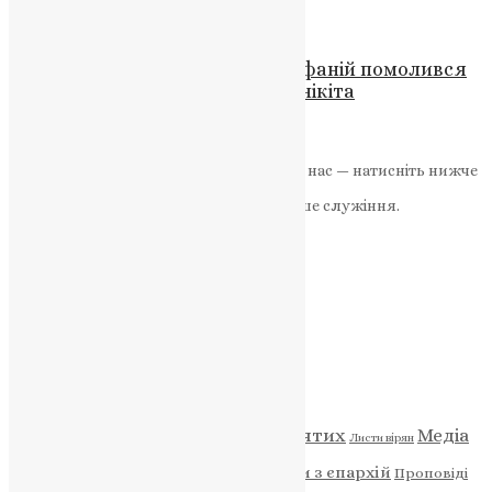
UAPC
,
4 роки тому
1 хв
читати
Новини
,
Фото
На Святій Горі Митрополит Епіфаній помолився
за Україну у монастирі Ставронікіта
News
,
10 місяців тому
1 хв
читати
Якщо маєте можливість, підтримайте нас — натисніть нижче
«Пожертва».
Ваша допомога зміцнює наше служіння.
ПОЖЕРТВА
НАШ ТЕЛЕГРАМ
Категорії
Відео
ENG - News
Житія святих
Медіа
Діти
Листи вірян
Новини
Молитва
Новини з єпархій
Проповіді