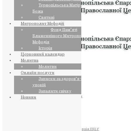
Тернопільська Матір
Божа
Святині
Митрополит Мефодій
Фонд Пам’яті
Блаженнішого Митрополита
Мефодія
Історія
Церковний календар
Молитва
Молитви
Онлайн послуги
Записки за здоров’я та за
упокій
Запалити свічку
ПРЕДСТОЯТЕЛЬ
Православна Церква України
Новини
ПРАВЛЯЧІ АРХІЄРЕЇ
Преосвященний НЕСТОР
Преосвященний ПАВЛО
Преосвященний ТИХОН
ЄПАРХІЇ
Тернопільська Єпархія ПЦУ
Тернопільсько-Бучацька Єпархія ПЦУ