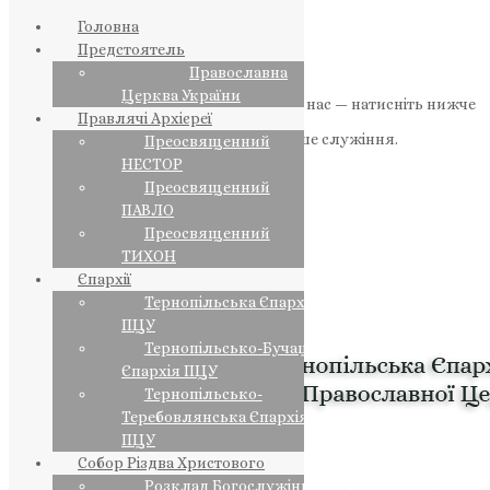
Головна
Предстоятель
Православна
Церква України
Якщо маєте можливість, підтримайте нас — натисніть нижче
Правлячі Архієреї
«Пожертва».
Ваша допомога зміцнює наше служіння.
Преосвященний
НЕСТОР
ПОЖЕРТВА
Преосвященний
ПАВЛО
НАШ ТЕЛЕГРАМ
Преосвященний
ТИХОН
Єпархії
Тернопільська Єпархія
ПЦУ
Тернопільсько-Бучацька
Єпархія ПЦУ
Тернопільсько-
Теребовлянська Єпархія
ПЦУ
Собор Різдва Христового
Розклад Богослужінь