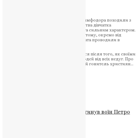
UAPC
,
10 років тому
1 хв
читати
Святі сестри Минодора, Митродора і Нимфодора походили з
Віфінії, що в Малій Азії. З самого дитинства дівчатка
вирізнялись особливим благочестям та сильним характером.
Вони оберігали своє непорочне життя, тому, окремо від
людей, жили в пустелі. Дні та ночі дівчата проводили в
молитвах та тримались посту.
Чутки про сестер почали поширюватися після того, як своїми
молитвами вони почали зцілювати людей від всіх недуг. Про
це дізнався правитель Фронтон, ревний гонитель християн…
Читати далі…
Схожі записи
Новини
,
Фото
Втрата для Збаразької ОТГ: загинув воїн Петро
Тененський
News
,
2 роки тому
1 хв
читати
Новини
,
Фото