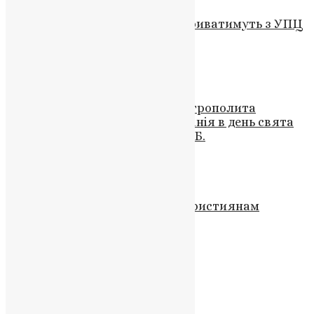
В уряді повідомили, що не розриватимуть з УПЦ
мп оренду на лаври
UAPC
,
4 роки тому
1 хв
читати
Новини
,
Свята
,
Фото
Проповідь Блаженнійшого Митрополита
Київського і всієї України Епіфанія в день свята
Вознесіння Господнього 2022 р.Б.
UAPC
,
4 роки тому
5 хв
читати
Відео
,
Новини
,
Свята
,
Фото
Вітання Президента України християнам
західного обряду з Різдвом
UAPC
,
4 роки тому
4 хв
читати
Новини
УАПЦ має нового Єпископа