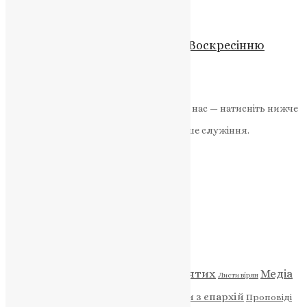
UAPC
,
11 років тому
1 хв
читати
Новини
,
Фото
Молитва, що надихає: акафіст Воскресінню
Христовому у столиці
News
,
4 місяці тому
2 хв
читати
Якщо маєте можливість, підтримайте нас — натисніть нижче
«Пожертва».
Ваша допомога зміцнює наше служіння.
ПОЖЕРТВА
НАШ ТЕЛЕГРАМ
Категорії
Відео
ENG - News
Житія святих
Медіа
Діти
Листи вірян
Новини
Молитва
Новини з єпархій
Проповіді