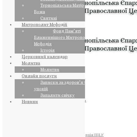
Тернопільська Матір
Божа
Святині
Митрополит Мефодій
Фонд Пам’яті
Блаженнішого Митрополита
Мефодія
Історія
Церковний календар
Молитва
Молитви
Онлайн послуги
Записки за здоров’я та за
упокій
Запалити свічку
ПРЕДСТОЯТЕЛЬ
Православна Церква України
Новини
ПРАВЛЯЧІ АРХІЄРЕЇ
Преосвященний НЕСТОР
Преосвященний ПАВЛО
Преосвященний ТИХОН
ЄПАРХІЇ
Тернопільська Єпархія ПЦУ
Тернопільсько-Бучацька Єпархія ПЦУ