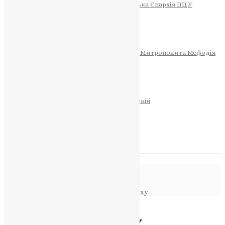
Тернопільсько-Теребовлянська Єпархія ПЦУ
СОБОР РІЗДВА ХРИСТОВОГО
Розклад Богослужінь
Тернопільська Матір Божа
Святині
МИТРОПОЛИТ МЕФОДІЙ
Фонд Пам’яті Блаженнішого Митрополита Мефодія
Історія
ЦЕРКОВНИЙ КАЛЕНДАР
МОЛИТВА
Молитви
ОНЛАЙН ПОСЛУГИ
Записки за здоров’я та за упокій
Запалити свічку
НОВИНИ
Повідомлення в блозі
Головна
>
Новини
>
Сестри по плоті і духу
Новини
Сестри по плоті і духу