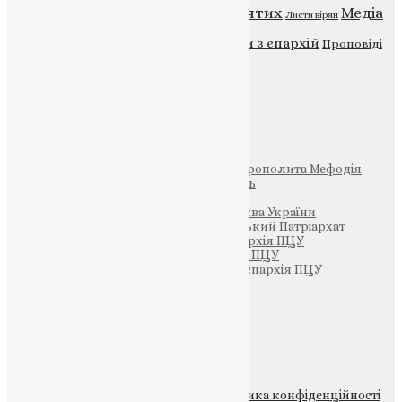
Відео
ENG - News
Житія святих
Медіа
Діти
Листи вірян
Новини
Молитва
Новини з єпархій
Проповіді
Фото
Свята
Інші
Фонд Пам’яті Блаженнішого Митрополита Мефодія
Парафія Святих Жон-Мироносиць
Патріархія ПЦУ (УАПЦ)
Офіційна сторінка – Помісна Церква України
Вселенський Константинопольський Патріархат
Тернопільсько-Кременецька єпархія ПЦУ
Тернопільсько-Бучацька єпархія ПЦУ
Тернопільсько-Теребовлянська єпархія ПЦУ
Щедрик – Церковна Лавка
ПОЖЕРТВА
НАШ ТЕЛЕГРАМ
© 2015-2026 Всі права захищені.
Політика конфіденційності