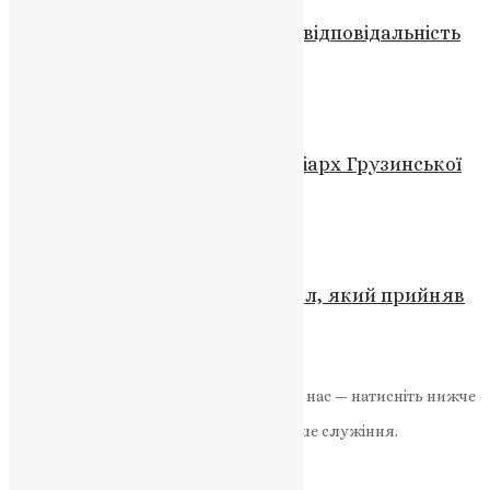
Молитва за спочилих: духовна відповідальність
живих
News
,
1 рік тому
2 хв
читати
Новини
,
Фото
Відійшов до Господа 141-й Патріарх Грузинської
Церкви Ілля II
News
,
5 місяців тому
2 хв
читати
Молитва
,
Новини
,
Фото
Святий Андрій: перший апостол, який прийняв
заклик Христа
News
,
2 роки тому
3 хв
читати
Якщо маєте можливість, підтримайте нас — натисніть нижче
«Пожертва».
Ваша допомога зміцнює наше служіння.
ПОЖЕРТВА