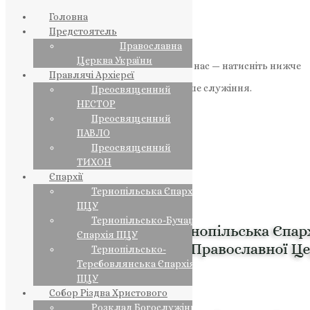
Головна
Предстоятель
Православна
Церква України
Якщо маєте можливість, підтримайте нас — натисніть нижче
Правлячі Архієреї
«Пожертва».
Ваша допомога зміцнює наше служіння.
Преосвященний
НЕСТОР
ПОЖЕРТВА
Преосвященний
ПАВЛО
НАШ ТЕЛЕГРАМ
Преосвященний
ТИХОН
Єпархії
Тернопільська Єпархія
ПЦУ
Тернопільсько-Бучацька
Єпархія ПЦУ
Тернопільсько-
Теребовлянська Єпархія
ПЦУ
Собор Різдва Христового
Розклад Богослужінь