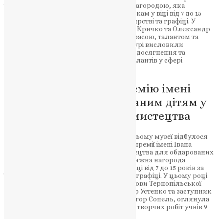
імені Івана Марчука визнана високою нагородою, яка
присуджується обдарованим художникам у віці від 7 до 15
років за їхні видатні досягнення в малярстві та графіці. У
цьому році переможцями стали Софія Кричко та Олександр
Баган, чиї твори вразили журі своєю красою, талантом та
глибиною мистецтва. Організатори і журі висловили
вдячність всім учасникам за їхні творчі досягнення та
наголосили на важливості розвитку талантів у сфері
мистецтва серед молодих художників.
Вручено престижну премію імені
Івана Марчука обдарованим дітям у
галузі образотворчого мистецтва
У Тернопільському обласному художньому музеї відбулося
урочисте вручення щорічної обласної премії імені Івана
Марчука в галузі образотворчого мистецтва для обдарованих
дітей Тернопільської області. Ця престижна нагорода
присуджується талановитим дітям у віці від 7 до 15 років за
їхні видатні досягнення в малярстві та графіці. У цьому році
комісія, яку очолювали заступник голови Тернопільської
обласної військової адміністрації Віктор Устенко та заступник
голови Тернопільської обласної ради Ігор Сопель, оглянула
виставку, на якій були представлені 40 творчих робіт учнів 9
мистецьких шкіл Тернопільщини.