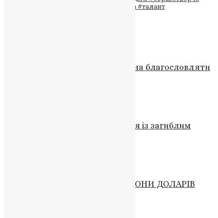
мистецтво
#премія імені Івана Марчука
#талант
Схожі записи
Новини
,
Фото
Вселенський Патріарх: Не можна благословляти
війну проти свого брата
UAPC
,
4 роки тому
6 хв
читати
Новини
,
Фото
Збаразька громада прощається із загиблим
героєм Степаном Миганом
News
,
2 роки тому
2 хв
читати
Новини
МОНАСТИР ЦІНОЮ В 2 МІЛЬЙОНИ ДОЛАРІВ
UAPC
,
9 років тому
8 хв
читати
Молитва
,
Новини
,
Фото