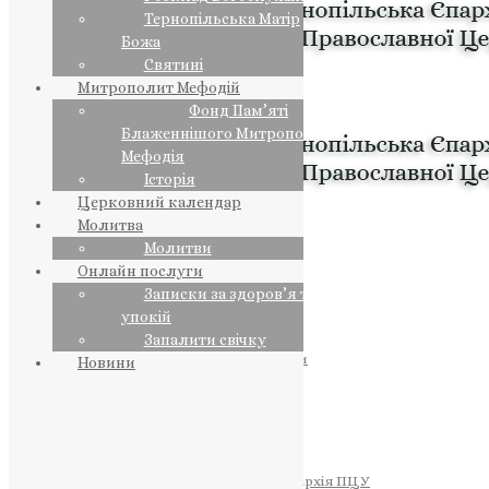
Тернопільська Матір
Божа
Святині
Митрополит Мефодій
Фонд Пам’яті
Блаженнішого Митрополита
Мефодія
Історія
Церковний календар
Молитва
Молитви
Онлайн послуги
Записки за здоров’я та за
упокій
Запалити свічку
ПРЕДСТОЯТЕЛЬ
Православна Церква України
Новини
ПРАВЛЯЧІ АРХІЄРЕЇ
Преосвященний НЕСТОР
Преосвященний ПАВЛО
Преосвященний ТИХОН
ЄПАРХІЇ
Тернопільська Єпархія ПЦУ
Тернопільсько-Бучацька Єпархія ПЦУ