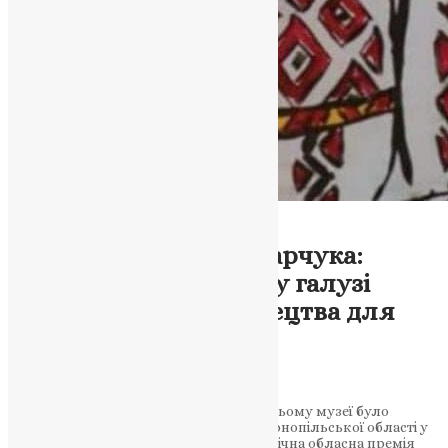
Тернопільська Єпархія
Новини
Премія імені Івана Марчука:
Визначено лауреатів у галузі
образотворчого мистецтва для
обдарованих дітей
News
,
3 роки тому
2 хв
читати
У Тернопільському обласному художньому музеї було
відзначено найталановитіших дітей Тернопільської області у
галузі образотворчого мистецтва. Щорічна обласна премія