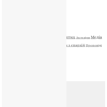
НАШ ТЕЛЕГРАМ
Категорії
Відео
ENG - News
Житія святих
Медіа
Діти
Листи вірян
Новини
Молитва
Новини з єпархій
Проповіді
Фото
Свята
Архів
Архів
Соц.медіа
Контакти
E-mail:
info@uapc.te.ua