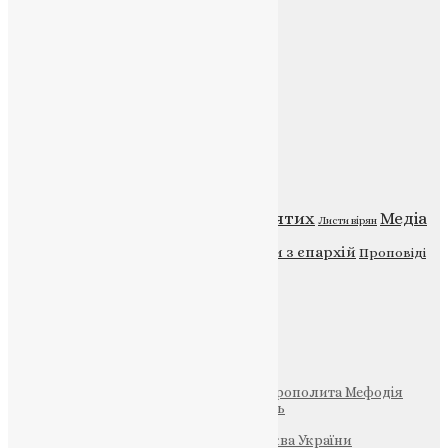
Веб-сайт:
https://uapc.te.ua
Головна
Контакти
Публічна оферта
Категорії
Відео
ENG - News
Житія святих
Медіа
Діти
Листи вірян
Новини
Молитва
Новини з єпархій
Проповіді
Фото
Свята
Інші
Фонд Пам’яті Блаженнішого Митрополита Мефодія
Парафія Святих Жон-Мироносиць
Патріархія ПЦУ (УАПЦ)
Офіційна сторінка – Помісна Церква України