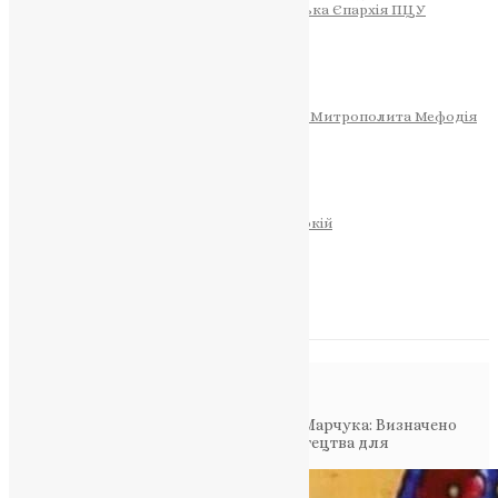
Тернопільсько-Теребовлянська Єпархія ПЦУ
СОБОР РІЗДВА ХРИСТОВОГО
Розклад Богослужінь
Тернопільська Матір Божа
Святині
МИТРОПОЛИТ МЕФОДІЙ
Фонд Пам’яті Блаженнішого Митрополита Мефодія
Історія
ЦЕРКОВНИЙ КАЛЕНДАР
МОЛИТВА
Молитви
ОНЛАЙН ПОСЛУГИ
Записки за здоров’я та за упокій
Запалити свічку
НОВИНИ
Повідомлення в блозі
Головна
>
Новини
>
Премія імені Івана Марчука: Визначено
лауреатів у галузі образотворчого мистецтва для
обдарованих дітей