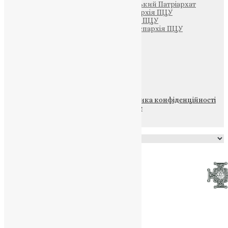
Вселенський Константинопольський Патріархат
Тернопільсько-Кременецька єпархія ПЦУ
Тернопільсько-Бучацька єпархія ПЦУ
Тернопільсько-Теребовлянська єпархія ПЦУ
Щедрик – Церковна Лавка
ПОЖЕРТВА
НАШ ТЕЛЕГРАМ
© 2015-2026 Всі права захищені.
Політика конфіденційності
файлів та Cookie
Powered by
Translate