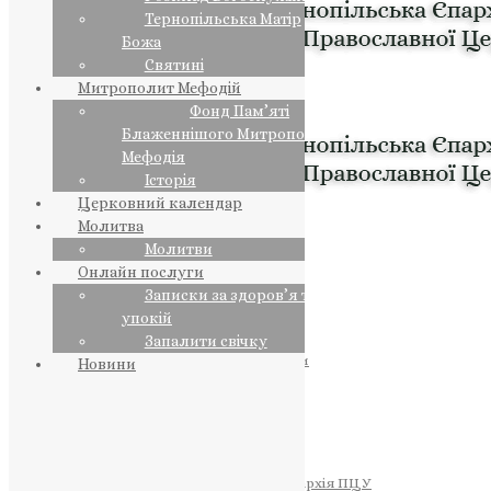
Тернопільська Матір
Божа
Святині
Митрополит Мефодій
Фонд Пам’яті
Блаженнішого Митрополита
Мефодія
Історія
Церковний календар
Молитва
Молитви
Онлайн послуги
Записки за здоров’я та за
упокій
Запалити свічку
ПРЕДСТОЯТЕЛЬ
Православна Церква України
Новини
ПРАВЛЯЧІ АРХІЄРЕЇ
Преосвященний НЕСТОР
Преосвященний ПАВЛО
Преосвященний ТИХОН
ЄПАРХІЇ
Тернопільська Єпархія ПЦУ
Тернопільсько-Бучацька Єпархія ПЦУ