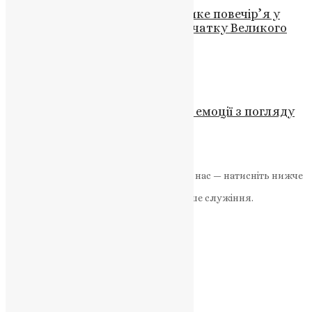
Владика Філарет звершив велике повечір’я у
Володимирському соборі на початку Великого
посту
News
,
2 роки тому
2 хв
читати
Новини
Ненависть і гнів: як розуміти ці емоції з погляду
віросповідання
News
,
3 роки тому
3 хв
читати
Якщо маєте можливість, підтримайте нас — натисніть нижче
«Пожертва».
Ваша допомога зміцнює наше служіння.
ПОЖЕРТВА
НАШ ТЕЛЕГРАМ
Категорії