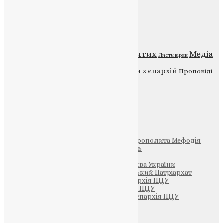
Категорії
Відео
ENG - News
Житія святих
Медіа
Діти
Листи вірян
Новини
Молитва
Новини з єпархій
Проповіді
Фото
Свята
Інші
Фонд Пам’яті Блаженнішого Митрополита Мефодія
Парафія Святих Жон-Мироносиць
Патріархія ПЦУ (УАПЦ)
Офіційна сторінка – Помісна Церква України
Вселенський Константинопольський Патріархат
Тернопільсько-Кременецька єпархія ПЦУ
Тернопільсько-Бучацька єпархія ПЦУ
Тернопільсько-Теребовлянська єпархія ПЦУ
Щедрик – Церковна Лавка
ПОЖЕРТВА