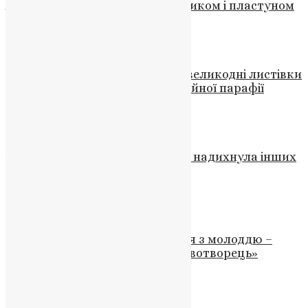
Андрієм Будою — воїном, істориком і пластуном
News
,
8 місяців тому
4 хв
читати
Новини
,
Фото
Захисники України отримали великодні листівки
та писанки від дітей Ставропігійної парафії
News
,
3 роки тому
2 хв
читати
Новини
,
Фото
Життя за Христа: як віра Сави надихнула інших
на святе мучеництво
News
,
1 рік тому
2 хв
читати
Новини
,
Фото
Митрополит Епіфаній зустрівся з молоддю –
учасниками програми «Державотворець»
News
,
3 роки тому
2 хв
читати
Новини
,
Фото