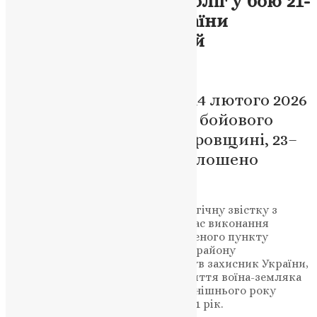
скорботі: на фронті поліг у бою 21-
річний захисник України
Володимир Рокецький
News
,
6 місяців тому
2 хв
читати
Молодий воїн загинув 14 лютого 2026
року під час виконання бойового
завдання на Дніпропетровщині, 23–
24 лютого в громаді оголошено
днями жалоби
Підгаєцька громада отримала трагічну звістку з
фронту: 14 лютого 2026 року під час виконання
бойового завдання поблизу населеного пункту
Новопавлівка Синельниківського району
Дніпропетровської області загинув захисник України,
солдат Володимир Рокецький. Життя воїна-земляка
тільки починалося – 2 березня нинішнього року
Володимиру виповнився б лише 21 рік.