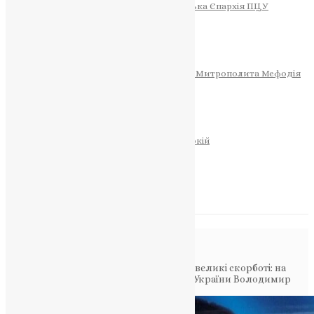
Тернопільсько-Теребовлянська Єпархія ПЦУ
СОБОР РІЗДВА ХРИСТОВОГО
Розклад Богослужінь
Тернопільська Матір Божа
Святині
МИТРОПОЛИТ МЕФОДІЙ
Фонд Пам’яті Блаженнішого Митрополита Мефодія
Історія
ЦЕРКОВНИЙ КАЛЕНДАР
МОЛИТВА
Молитви
ОНЛАЙН ПОСЛУГИ
Записки за здоров’я та за упокій
Запалити свічку
НОВИНИ
Повідомлення в блозі
Головна
>
Фото
>
Підгаєцька громада у великі скорботі: на
фронті поліг у бою 21-річний захисник України Володимир
Рокецький