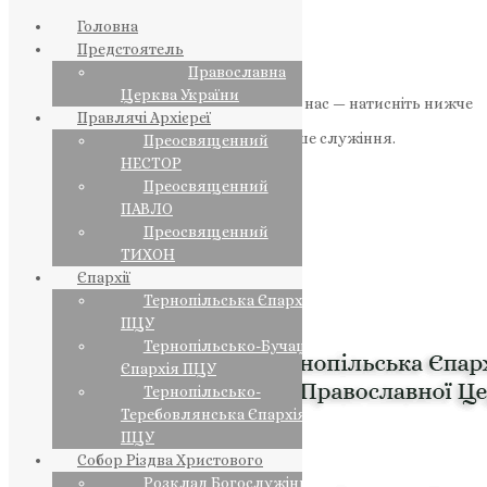
Головна
Предстоятель
Православна
Церква України
Якщо маєте можливість, підтримайте нас — натисніть нижче
Правлячі Архієреї
«Пожертва».
Ваша допомога зміцнює наше служіння.
Преосвященний
НЕСТОР
ПОЖЕРТВА
Преосвященний
ПАВЛО
НАШ ТЕЛЕГРАМ
Преосвященний
ТИХОН
Єпархії
Тернопільська Єпархія
ПЦУ
Тернопільсько-Бучацька
Єпархія ПЦУ
Тернопільсько-
Теребовлянська Єпархія
ПЦУ
Собор Різдва Христового
Розклад Богослужінь