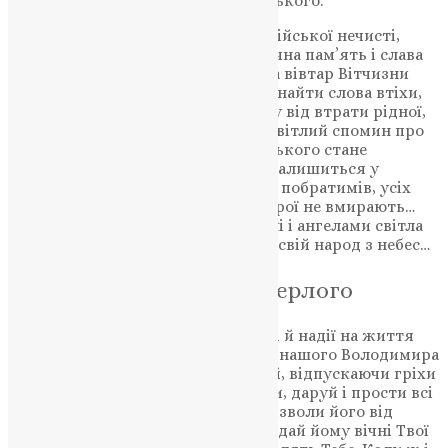
воїна-земляка Володимира Рокецького.
«Захищаючи Батьківщину від російської нечисті,
гинуть найкращі сини України. Вічна пам’ять і слава
відважному Воїну, який поклав на вівтар Вітчизни
найцінніше – своє життя! Важко знайти слова втіхи,
неможливо загоїти біль та гіркоту від втрати рідної,
близької людини. Нехай добрий, світлий спомин про
воїна-земляка Володимира Рокецького стане
сильнішим за смерть і назавжди залишиться у
пам’яті близьких, друзів, бойових побратимів, усіх
хто знав його, любив і шанував. Герої не вмирають…
Вони покидають поле бою на землі і ангелами світла
оберігають рідну Батьківщину та свій народ з небес…
Молитва за всякого померлого
Пом’яни, Господи, Боже наш, у вірі й надії на життя
вічне спочилого раба Твого, брата нашого Володимира
як Милосердний і Людинолюбний, відпускаючи гріхи
та згладжуючи неправди, полегши, даруй і прости всі
його провини вільні й невільні, визволи його від
вічної муки та вогню геєнського і дай йому вічні Твої