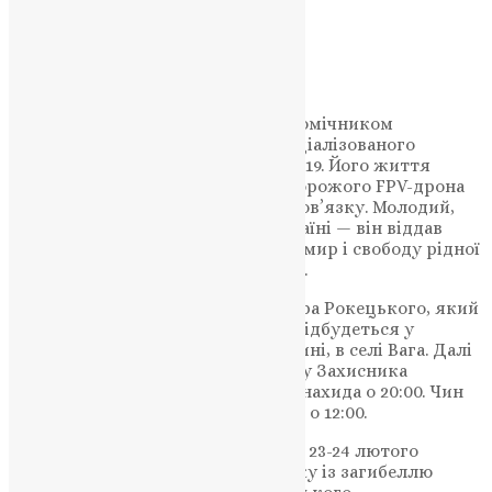
Підтримати молитву
«Володимир служив стрільцем-помічником
гранатометника штурмового спеціалізованого
підрозділу військової частини А1619. Його життя
обірвалося внаслідок влучання ворожого FPV-дрона
під час виконання військового обов’язку. Молодий,
відважний, вірний присязі та Україні — він віддав
найдорожче за наше майбутнє, за мир і свободу рідної
землі.», – повідомляють у громаді.
Зустріч земляка-героя Володимира Рокецького, який
повертається додому «на щиті», відбудеться у
понеділок, 23 лютого, об 11:00 годині, в селі Вага. Далі
кортеж вирушить до рідного дому Захисника
Батьківщини у місто Підгайці. Панахида о 20:00. Чин
похорону — у вівторок, 24 лютого, о 12:00.
На території Підгаєцької громади 23-24 лютого
оголошено днями жалоби у зв’язку із загибеллю