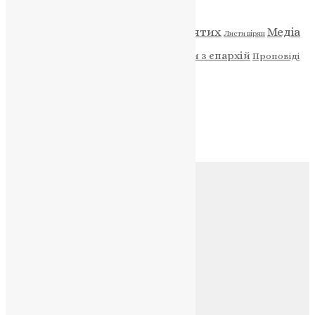
Відео
ENG - News
Житія святих
Медіа
Діти
Листи вірян
Новини
Молитва
Новини з єпархій
Проповіді
Фото
Свята
Архів
Архів
Соц.медіа
Контакти
E-mail:
info@uapc.te.ua
Веб-сайт:
https://uapc.te.ua
Головна
Контакти
Публічна оферта