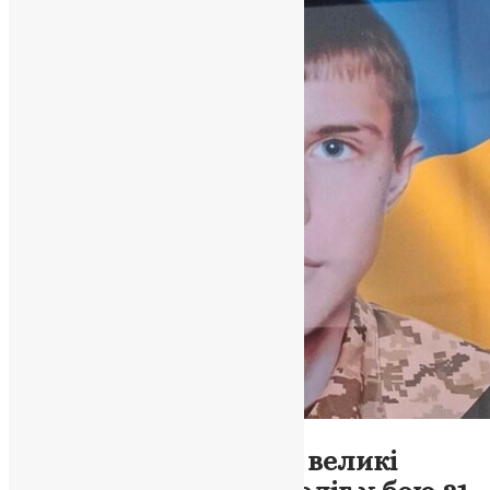
Новини
,
Фото
Підгаєцька громада у великі