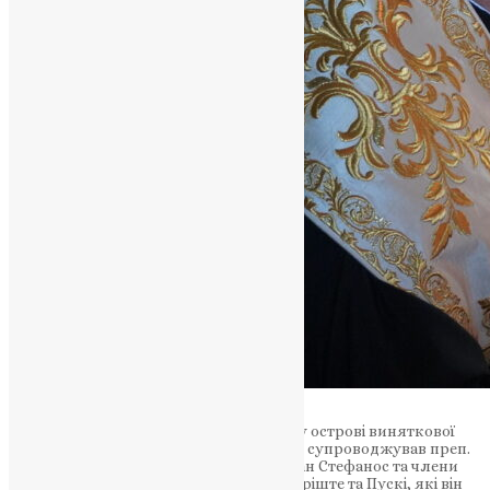
Під час свого перебування на лісистому острові виняткової
природної краси Його Святість завжди супроводжував преп.
Митрополит Таллінна та всієї Естонії пан Стефанос та члени
його оточення відвідали I. Церкви в Куріште та Пускі, які він