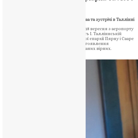
Місія в Угорщині
Вселенський Патріарх на острові Хійумаа та зустрічі в Таллінні
А.Т. Панагіотіс вилетів повітрям вранці 18 вересня з аеропорту
Пярну на острів Хійумаа, який належить І. Талліннській
метрополії. Перед від’їздом зі священної єпархії Пярну і Сааре
він здійснив паломництво до храму Богоявлення
Господнього Сінді, де благословив зібраних вірних.