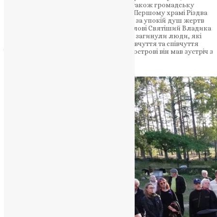
відкрив двері з нагоди її оновлення, а також громадську
школу Копу, де Діяла церква. Також у Першому храмі Різдва
Пресвятої Богородиці звершив Трисай за упокій душ жертв
трагічної катастрофи в Лівії. У своєму слові Святіший Владика
висловив скорботу з приводу того, що загинули люди, які
пішли рятувати ближніх, висловив співчуття та співчуття
їхнім родинам. Під час перебування на острові він мав зустріч з
Едімом.