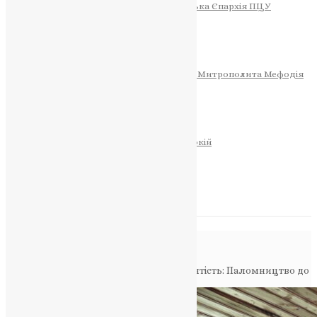
Тернопільсько-Теребовлянська Єпархія ПЦУ
СОБОР РІЗДВА ХРИСТОВОГО
Розклад Богослужінь
Тернопільська Матір Божа
Святині
МИТРОПОЛИТ МЕФОДІЙ
Фонд Пам’яті Блаженнішого Митрополита Мефодія
Історія
ЦЕРКОВНИЙ КАЛЕНДАР
МОЛИТВА
Молитви
ОНЛАЙН ПОСЛУГИ
Записки за здоров’я та за упокій
Запалити свічку
НОВИНИ
Повідомлення в блозі
Головна
>
Фото
>
Патріархат та Його Святість: Паломництво до
Естонії та Місія в Будапешті