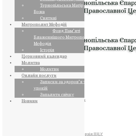
Тернопільська Матір
Божа
Святині
Митрополит Мефодій
Фонд Пам’яті
Блаженнішого Митрополита
Мефодія
Історія
Церковний календар
Молитва
Молитви
Онлайн послуги
Записки за здоров’я та за
упокій
Запалити свічку
ПРЕДСТОЯТЕЛЬ
Православна Церква України
Новини
ПРАВЛЯЧІ АРХІЄРЕЇ
Преосвященний НЕСТОР
Преосвященний ПАВЛО
Преосвященний ТИХОН
ЄПАРХІЇ
Тернопільська Єпархія ПЦУ
Тернопільсько-Бучацька Єпархія ПЦУ