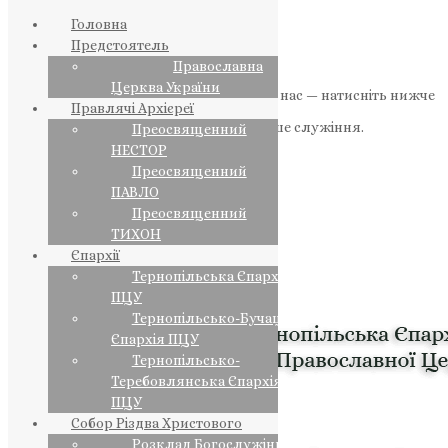
Головна
Предстоятель
Православна
Церква України
Якщо маєте можливість, підтримайте нас — натисніть нижче
Правлячі Архієреї
«Пожертва».
Ваша допомога зміцнює наше служіння.
Преосвященний
НЕСТОР
ПОЖЕРТВА
Преосвященний
ПАВЛО
НАШ ТЕЛЕГРАМ
Преосвященний
ТИХОН
Єпархії
Тернопільська Єпархія
ПЦУ
Тернопільсько-Бучацька
Єпархія ПЦУ
Тернопільсько-
Теребовлянська Єпархія
ПЦУ
Собор Різдва Христового
Розклад Богослужінь