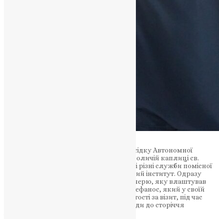
Увечері Його Святість відправився до осідку Автономної
Церкви Естонії, де поклонився митрополичій каплиці св.
Платона та відвідав Офіси, де розміщені різні служби помісної
Церкви, а також бібліотеку її Теологічний інститут. Одразу
після цього він відвідав прощальну вечерю, яку влаштував
на його честь преп. Митрополит пан Стефанос, який у своїй
промові емоційно подякував Його Святості за візит, під час
якого він очолив літургійні та інші заходи до сторіччя
Автономії Естонської Церкви.