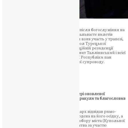
У вівторок, 19 вересня, вранці Патріарх після богослужіння на
цвинтарі I. Церкви Пророка Геліоса в Мальвасте вилетів
літаком до Таллінна, де після прибуття взяв участь у трапезі,
влаштованій на його честь в. Екзох. Посол Турецької
Республіки пані Башак Тюркоглу в офіційній резиденції
Посольства за участю преосв. Митрополит Талліннський і всієї
Естонії п. Стефанос, екз. Посол Грецької Республіки пан
Георгіу Пападопулу та члени Патріаршої супроводу.
НАШ ТЕЛЕГРАМ
Опісля Святіший владика відчинив двері оновленої
старовинної церкви Пресвятої Трійці Аракули та благословив
громаду.
У другій половині дня того ж дня Патріарх відвідав римо-
католицького архієпископа Філіпа Журдена на його осідку, а
потім відправився до Лютеранського собору міста (Купольної
церкви), де відбулася Екуменічна молитва за участю