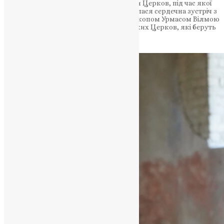
представників Естонської церкви. Ради Церков, під час якої
виголосив промову. Після цього відбулася сердечна зустріч з
Головою Ради лютеранським архієпископом Урмасом Вілмою
та представниками інших християнських Церков, які беруть
у ній участь.