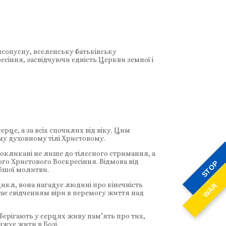
сопусну, вселенську батьківську
есіння, засвідчуючи єдність Церкви земної і
рце, а за всіх спочилих від віку. Цим
му духовному тілі Христовому.
покликані не лише до тілесного стримання, а
го Христового Воскресіння. Відмова від
STOP
ибшої молитви.
кл, вона нагадує людині про кінечність
WAR
тає свідченням віри в перемогу життя над
берігають у серцях живу пам’ять про тих,
вжує жити в Бозі.