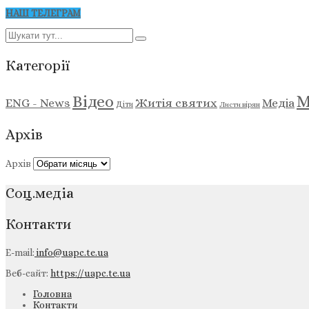
НАШ ТЕЛЕГРАМ
Категорії
М
Відео
ENG - News
Житія святих
Медіа
Діти
Листи вірян
Архів
Архів
Соц.медіа
Контакти
E-mail:
info@uapc.te.ua
Веб-сайт:
https://uapc.te.ua
Головна
Контакти