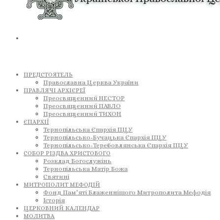
ПРЕДСТОЯТЕЛЬ
Православна Церква України
ПРАВЛЯЧІ АРХІЄРЕЇ
Преосвященний НЕСТОР
Преосвященний ПАВЛО
Преосвященний ТИХОН
ЄПАРХІЇ
Тернопільська Єпархія ПЦУ
Тернопільсько-Бучацька Єпархія ПЦУ
Тернопільсько-Теребовлянська Єпархія ПЦУ
СОБОР РІЗДВА ХРИСТОВОГО
Розклад Богослужінь
Тернопільська Матір Божа
Святині
МИТРОПОЛИТ МЕФОДІЙ
Фонд Пам’яті Блаженнішого Митрополита Мефодія
Історія
ЦЕРКОВНИЙ КАЛЕНДАР
МОЛИТВА