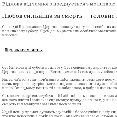
Відмова від земного поєднується з молитвою 
Любов сильніша за смерть — головне
Сьогодні Православна Церква вшановує одну з найглибших за 
поминальну суботу. У цей день християни особливо молитовно зга
небесної.
Підтримати молитву
Особливість цієї суботи полягає у її вселенському характері: м
Церква нагадує, що перед Богом немає забутих душ, а любов і 
Назва «м’ясопусна» пов’язана з наближенням Великого посту. Н
насамперед до внутрішнього очищення, покаяння і духовної під
певної їжі в цьому контексті є не забороною, а добровільним
Символічно, що саме субота — біблійний день спокою — стала
земного життя і водночас спрямовує думку до вічності, у якій
смертю та в майбутнє загальне воскресіння.
У цей день у храмах лунають заупокійні богослужіння, а вірян
хто вже переступив поріг вічності. Так Церква нагадує: любов,