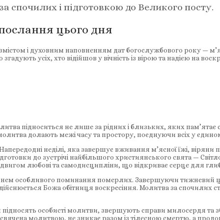
за спочилих і підготовкою до Великого посту.
 послання цього дня
змістом і духовним наповненням дат богослужбового року — м’я
дують усіх, хто відійшов у вічність із вірою та надією на воскр
олитва підноситься не лише за рідних і близьких, яких пам’ятає се
молитва долають межі часу та простору, поєднуючи всіх у єдино
апередодні неділі, яка завершує вживання м’ясної їжі, віряни 
готовки до зустрічі найбільшого християнського свята — Світло
 подвигом любові та самодисципліни, що відкриває серце для гл
 днем особливого поминання померлих. Завершуючи тижневий ци
 здійснюється Божа обітниця воскресіння. Молитва за спочилих с
и підносять особисті молитви, звершують справи милосердя та з
 освячена молитвою, не зникає разом із тілесною смертю, а продо