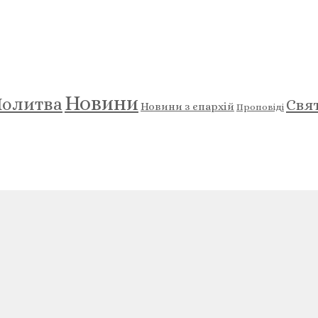
Новини
олитва
Свя
Новини з єпархій
Проповіді