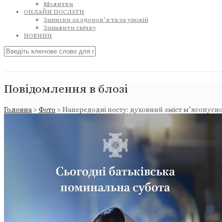
Молитви
ОНЛАЙН ПОСЛУГИ
Записки за здоров’я та за упокій
Запалити свічку
НОВИНИ
Повідомлення в блозі
Головна
>
Фото
>
Напередодні посту: духовний зміст м’ясопусн