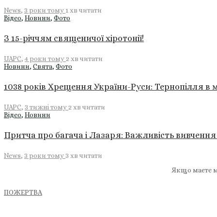
News
,
3 роки тому
1 хв
читати
Відео
,
Новини
,
Фото
З 15-річчям священичої хіротонії!
UAPC
,
4 роки тому
2 хв
читати
Новини
,
Свята
,
Фото
1038 років Хрещення України-Руси: Тернопілля в м
UAPC
,
3 тижні тому
2 хв
читати
Відео
,
Новини
Притча про багача і Лазаря: Важливість вивчен
News
,
3 роки тому
3 хв
читати
Якщо маєте м
ПОЖЕРТВА