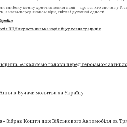
глибоку істину християнської надії — що всі, хто спочив у Госп
а насамперед знаком віри, світла і духовної єдності.
країни
архія ПЦУ
#християнська надія
#церковна традиція
ільщини: «Схиляємо голови перед героїзмом загибло
Анни в Бучачі: молитва за Україну
а» Зібрав Кошти для Військового Автомобіля за Тр