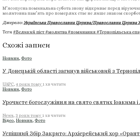
М’ясопусна поминальна субота знову відкриває перед віруючими 
молитовна пам’ять про померлих стає не лише знаком скорботи, 
Джерело:
Українська Православна Церква/Православна Церква У
Теги
#Великий піст
#молитва
#поминання
#Тернопільська єп
Схожі записи
Новини
,
Фото
У Донецькій області загинув військовий з Терноп
UAPC
,
4 роки тому
1 хв
читати
Новини
,
Фото
Урочисте богослужіння на свято святих Іоакима і 
News
,
3 роки тому
1 хв
читати
Відео
,
Новини
,
Фото
Успішний Збір Закрито: Архієрейський хор «Орант