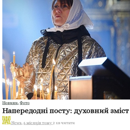
Новини
,
Фото
Напередодні посту: духовний зміс
News
,
6 місяців тому
2 хв
читати