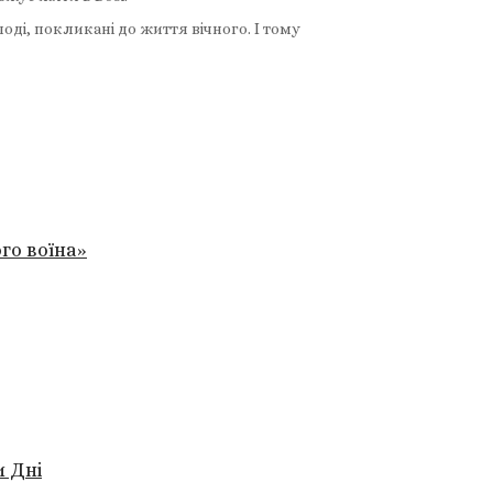
оді, покликані до життя вічного. І тому
го воїна»
и Дні