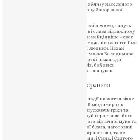
земляк прийняв 4 грудня 2023 року поблизу населеного
пункту Роботине Пологівського району Запорізької
області.
Захищаючи Батьківщину від російської нечисті, гинуть
найкращі сини України. Вічна пам’ять і слава відважному
Воїну, який поклав на вівтар Вітчизни найцінніше – своє
життя! Важко знайти слова втіхи, неможливо загоїти біль
та гіркоту від втрати рідної, близької людини. Нехай
добрий, світлий спомин про воїна-земляка Володимира
Мельничука стане сильнішим за смерть і назавжди
залишиться у пам’яті близьких, друзів, бойових
побратимів, усіх хто знав його, любив і шанував.
Молитва за всякого померлого
Пом’яни, Господи, Боже наш, у вірі й надії на життя вічне
спочилого раба Твого, брата нашого Володимира як
Милосердний і Людинолюбний, відпускаючи гріхи та
згладжуючи неправди, полегши, даруй і прости всі його
провини вільні й невільні, визволи його від вічної муки та
вогню геєнського і дай йому вічні Твої блага, наготовані
для тих, що люблять Тебе. Коли ж і згрішив він, та не
відступив від Тебе і безсумнівно в Отця, і Сина, і Святого