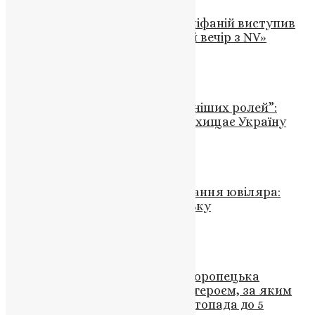
Блаженнійший Митрополит Епіфаній виступив
на ювілейному заході «Великий вечір з NV»
News
,
2 роки тому
5 хв
читати
Новини
,
Фото
“Зараз я граю одну з найголовніших ролей”:
тернопільський актор, який захищає Україну
News
,
3 роки тому
2 хв
читати
Новини
,
Фото
Молитва за Україну та вшанування ювіляра:
святкове богослужіння у Луцьку
News
,
2 місяці тому
2 хв
читати
Новини
,
Фото
Світла пам’ять Івану Гасяку: Коропецька
громада прощається з воїном-героєм, за яким
оголошено дні жалоби з 29 листопада до 5