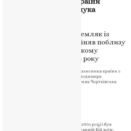
річного захисника України
Володимира Мельничука
News
,
3 місяці тому
2 хв
читати
Свій останній бій воїн-земляк із
селища Нагірянка прийняв поблизу
Роботиного на Запорізькому
напрямку 4 грудня 2023 року
Стало відомо про загибель на війні захисника країни з
Нагірянської громади 25-річного Володимира
Мельничука. Інформацію оприлюднила Чортківська
районна державна адміністрація.
Підтримати молитву
Володимир Мельничук народився у 2001 році і був
жителем селища Нагірянка. Свій останній бій воїн-