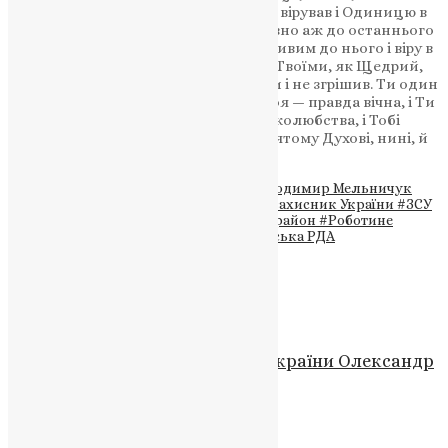
Духа, Бога, Тебе, в Трійці славимого, вірував і Одиницю в
Трійці і Трійцю в Одиниці православно аж до останнього
свого подиху визнавав. Будь милостивим до нього і віру в
Тебе замість діл прийми і з святими Твоїми, як Щедрий,
упокой: нема бо чоловіка, що жив би і не згрішив. Ти один
тільки без усякого гріха, і правда Твоя — правда вічна, і Ти
один Бог милости і щедрот, і чоловіколюбства, і Тобі
славу возсилаємо, Отцю, і Сину, і Святому Духові, нині, й
повсякчас, і на віки віків. Амінь.
Теги
#Алея Героїв
#вічна пам’ять
#Володимир Мельничук
#загиблий воїн
#Запорізька область
#захисник України
#ЗСУ
#Нагірянська громада
#Пологівський район
#Роботине
#Тернопільська єпархія ПЦУ
#Чортківська РДА
Схожі записи
Новини
,
Фото
На війні поліг у бою захисник України Олександр
Серафименко з Тернополя
News
,
6 місяців тому
2 хв
читати
Новини
,
Фото