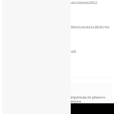
Тернопільсько-Теребовлянська Єпархія ПЦУ
СОБОР РІЗДВА ХРИСТОВОГО
Розклад Богослужінь
Тернопільська Матір Божа
Святині
МИТРОПОЛИТ МЕФОДІЙ
Фонд Пам’яті Блаженнішого Митрополита Мефодія
Історія
ЦЕРКОВНИЙ КАЛЕНДАР
МОЛИТВА
Молитви
ОНЛАЙН ПОСЛУГИ
Записки за здоров’я та за упокій
Запалити свічку
НОВИНИ
Повідомлення в блозі
Головна
>
Фото
>
Нагірянська громада втратила 25-річного
захисника України Володимира Мельничука