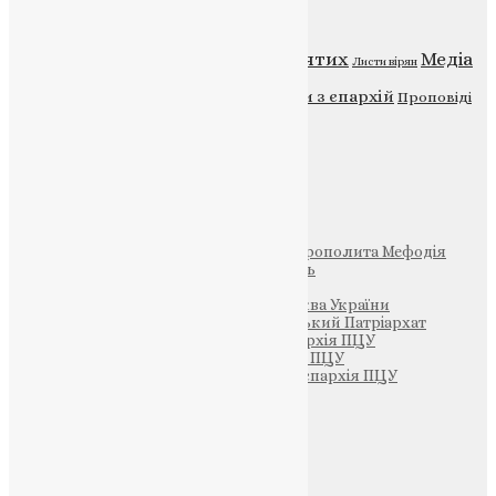
Категорії
Відео
ENG - News
Житія святих
Медіа
Діти
Листи вірян
Новини
Молитва
Новини з єпархій
Проповіді
Фото
Свята
Інші
Фонд Пам’яті Блаженнішого Митрополита Мефодія
Парафія Святих Жон-Мироносиць
Патріархія ПЦУ (УАПЦ)
Офіційна сторінка – Помісна Церква України
Вселенський Константинопольський Патріархат
Тернопільсько-Кременецька єпархія ПЦУ
Тернопільсько-Бучацька єпархія ПЦУ
Тернопільсько-Теребовлянська єпархія ПЦУ
Щедрик – Церковна Лавка
ПОЖЕРТВА
НАШ ТЕЛЕГРАМ