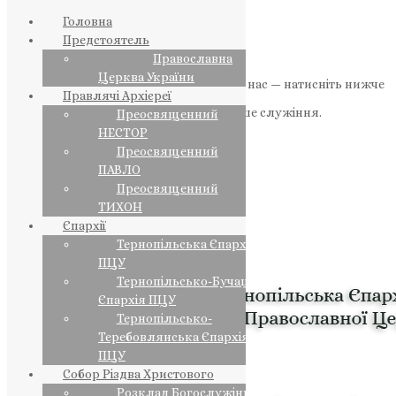
Головна
Предстоятель
Православна
Церква України
Якщо маєте можливість, підтримайте нас — натисніть нижче
Правлячі Архієреї
«Пожертва».
Ваша допомога зміцнює наше служіння.
Преосвященний
НЕСТОР
ПОЖЕРТВА
Преосвященний
ПАВЛО
НАШ ТЕЛЕГРАМ
Преосвященний
ТИХОН
Єпархії
Тернопільська Єпархія
ПЦУ
Тернопільсько-Бучацька
Єпархія ПЦУ
Тернопільсько-
Теребовлянська Єпархія
ПЦУ
Собор Різдва Христового
Розклад Богослужінь