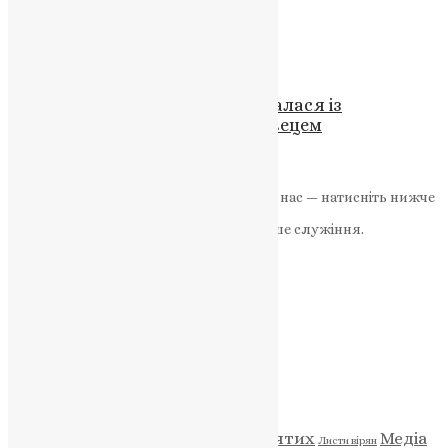
грудня
News
,
8 місяців тому
2 хв
читати
Новини
,
Фото
Вишнівецька громада попрощалася із
захисником України Юрієм Швецем
News
,
5 місяців тому
2 хв
читати
Якщо маєте можливість, підтримайте нас — натисніть нижче
«Пожертва».
Ваша допомога зміцнює наше служіння.
ПОЖЕРТВА
НАШ ТЕЛЕГРАМ
Категорії
Відео
ENG - News
Житія святих
Медіа
Діти
Листи вірян