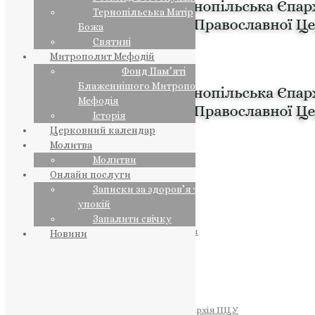
Тернопільська Матір
Божа
Святині
Митрополит Мефодій
Фонд Пам’яті
Блаженнішого Митрополита
Мефодія
Історія
Церковний календар
Молитва
Молитви
Онлайн послуги
Записки за здоров’я та за
упокій
Запалити свічку
ПРЕДСТОЯТЕЛЬ
Православна Церква України
Новини
ПРАВЛЯЧІ АРХІЄРЕЇ
Преосвященний НЕСТОР
Преосвященний ПАВЛО
Преосвященний ТИХОН
ЄПАРХІЇ
Тернопільська Єпархія ПЦУ
Тернопільсько-Бучацька Єпархія ПЦУ