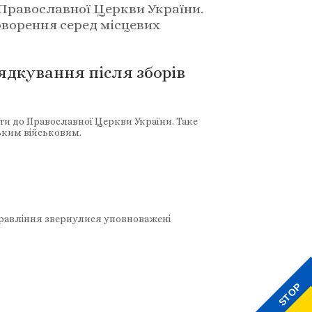
 Православної Церкви України.
оворення серед місцевих
ядкування після зборів
и до Православної Церкви України. Таке
ьким військовим.
управління звернулися уповноважені
STOP