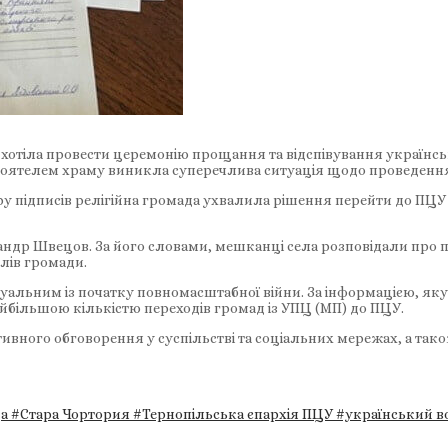
о хотіла провести церемонію прощання та відспівування українс
стоятелем храму виникла суперечлива ситуація щодо проведенн
ору підписів релігійна громада ухвалила рішення перейти до П
ндр Швецов. За його словами, мешканці села розповідали про по
лів громади.
туальним із початку повномасштабної війни. За інформацією, я
айбільшою кількістю переходів громад із УПЦ (МП) до ПЦУ.
тивного обговорення у суспільстві та соціальних мережах, а та
да
#Стара Чортория
#Тернопільська єпархія ПЦУ
#український в