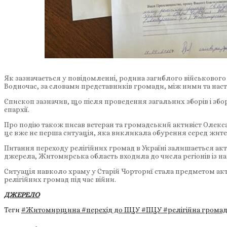
Як зазначається у повідомленні, родина загиблого військовог
Водночас, за словами представників громади, між ними та на
Єпископ зазначив, що після проведення загальних зборів і зб
єпархії.
Про подію також писав ветеран та громадський активіст Олекса
це вже не перша ситуація, яка викликала обурення серед жите
Питання переходу релігійних громад в Україні залишається ак
джерела, Житомирська область входила до числа регіонів із н
Ситуація навколо храму у Старій Чорториї стала предметом ак
релігійних громад під час війни.
ДЖЕРЕЛО
Теги
#Житомирщина
#перехід до ПЦУ
#ПЦУ
#релігійна грома