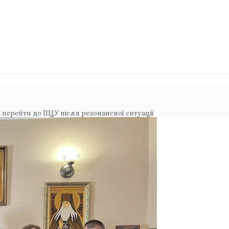
перейти до ПЦУ після резонансної ситуації