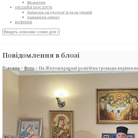
Молитви
ОНЛАЙН ПОСЛУГИ
Записки за здоров’я та за упокій
Запалити свічку
НОВИНИ
Повідомлення в блозі
Головна
>
Фото
>
На Житомирщині релігійна громада вирішила 