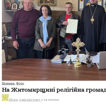
Новини
,
Фото
На Житомирщині релігійна громада
News
,
2 місяці тому
2 хв
читати