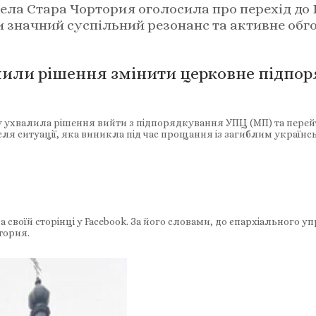
ела Стара Чортория оголосила про перехід до
и значний суспільний резонанс та активне обг
или рішення змінити церковне підпор
 ухвалила рішення вийти з підпорядкування УПЦ (МП) та перейт
сля ситуації, яка виникла під час прощання із загиблим українс
своїй сторінці у Facebook. За його словами, до єпархіального 
тория.