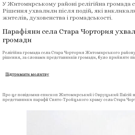
У Житомирському районі релігійна громада с
Рішення ухвалили після подій, які викликал
жителів, духовенства і громадськості.
Парафіяни села Стара Чортория ухвал
громади
Релігійна громада села Стара Чортория Житомирського району
рішення, за словами представників громади, було прийняте пі
Підтримати молитву
Про це повідомив єпископ Житомирський і Овруцький Паїсій на 
представники парафії Свято-Тройцького храму села Стара Чор