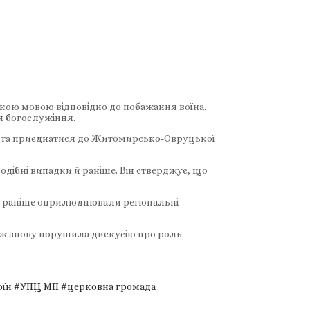
ькою мовою відповідно до побажання воїна.
я богослужіння.
ЦУ та приєднатися до Житомирсько-Овруцької
дібні випадки й раніше. Він стверджує, що
ку раніше оприлюднювали регіональні
кож знову порушила дискусію про роль
оїн
#УПЦ МП
#церковна громада