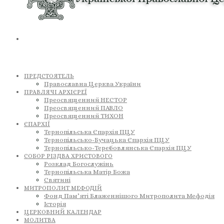
ПРЕДСТОЯТЕЛЬ
Православна Церква України
ПРАВЛЯЧІ АРХІЄРЕЇ
Преосвященний НЕСТОР
Преосвященний ПАВЛО
Преосвященний ТИХОН
ЄПАРХІЇ
Тернопільська Єпархія ПЦУ
Тернопільсько-Бучацька Єпархія ПЦУ
Тернопільсько-Теребовлянська Єпархія ПЦУ
СОБОР РІЗДВА ХРИСТОВОГО
Розклад Богослужінь
Тернопільська Матір Божа
Святині
МИТРОПОЛИТ МЕФОДІЙ
Фонд Пам’яті Блаженнішого Митрополита Мефодія
Історія
ЦЕРКОВНИЙ КАЛЕНДАР
МОЛИТВА