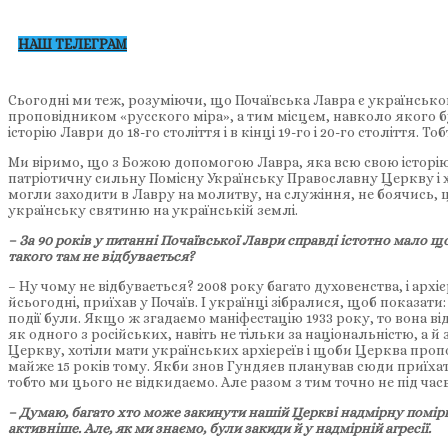
НАШ ТЕЛЕГРАМ
Сьогодні ми теж, розуміючи, що Почаївська Лавра є українсько
проповідником «русского міра», а тим місцем, навколо якого бу
історію Лаври до 18-го століття і в кінці 19-го і 20-го століття
Ми віримо, що з Божою допомогою Лавра, яка всю свою історію 
патріотичну сильну Помісну Українську Православну Церкву і хо
могли заходити в Лавру на молитву, на служіння, не боячись,
українську святиню на українській землі.
– За 90 років у питанні Почаївської Лаври справді істотно мало 
такого там не відбувається?
– Ну чому не відбувається? 2008 року багато духовенства, і архіє
йсьогодні, приїхав у Почаїв. І українці зібралися, щоб показати:
події були. Якщо ж згадаємо маніфестацію 1933 року, то вона в
як одного з російських, навіть не тільки за національністю, а й
Церкву, хотіли мати українських архієреїв і щоби Церква проп
майже 15 років тому. Якби знов Гундяєв планував сюди приїхати
тобто ми цього не відкидаємо. Але разом з тим точно не під ча
– Думаю, багато хто може закинути нашій Церкві надмірну помірк
активніше. Але, як ми знаємо, були закиди й у надмірній агресії.