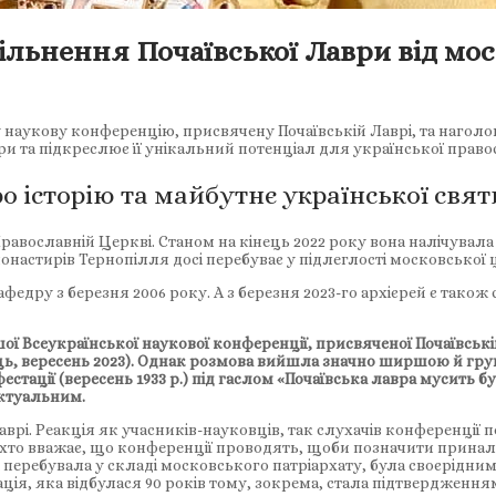
ільнення Почаївської Лаври від мос
аукову конференцію, присвячену Почаївській Лаврі, та наголо
ри та підкреслює її унікальний потенціал для української правос
о історію та майбутнє української свят
равославній Церкві. Станом на кінець 2022 року вона налічувала 
онастирів Тернопілля досі перебуває у підлеглості московської 
дру з березня 2006 року. А з березня 2023-го архієрей є тако
 Всеукрaїнської нaукової конференції, присвяченої Почаївській 
ь, вересень 2023). Однак розмова вийшла значно ширшою й грун
естації (вересень 1933 р.) під гаслом «Почаївська лавра мусить 
актуальним.
і. Реакція як учасників-науковців, так слухачів конференції по
ехто вважає, що конференції проводять, щоби позначити прина
она перебувала у складі московського патріархату, була своєрід
ація, яка відбулася 90 років тому, зокрема, стала підтвердження