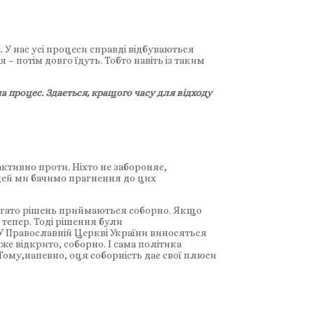
. У нас усі процеси справді відбуваються
– потім довго їдуть. Тобто навіть із таким
ла процес. Здається, кращого часу для відходу
активно проти. Ніхто не забороняє,
юдей ми бачимо прагнення до цих
багато рішень приймаються соборно. Якщо
 тепер. Тоді рішення були
 У Православній Церкві України виносяться
е відкрито, соборно. І сама політика
Тому,напевно, оця соборність дає свої плюси