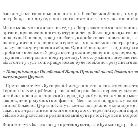
Але якщо ми говоримо про питання Почаївської Лаври, томи ро
потрібно, а, по-друге, воно нічого не змінить. Тому на нинішнь
Ми не можемо впливати на те, що Лавра законно чи незаконно р
органи, правоохоронні структури якісь робили щодо цього вивч
поверхні. Напевно, краще не бігти, а зробити все повільніше, 
навіть у питаннях переходів громад з московського патріархату
скасував жодне рішення зборів. Єдиний випадок – в одному із с
зроблено поспіхом. У результаті це єдине рішення про перехід
змушена створювати нову громаду, богослужіння відбуваються 
відстояти у суді. Тож краще нехай буде повільно і результатив
– Повернімося до Почаївської Лаври. Претензії на неї, бажання з
католицька Церква.
– Претензії можуть бути різні. І якщо просто посилатися на іст
Тернопіль. В історії були різні події, в різні боки пересовувал
якийсь порівняно короткий період щось було, то там воно має б
сварок,непорозумінь і конфліктів. Мені здається, що так сві
єдиної Помісної Церкви. Кинута кістка на гризню між людьми, 
само, як з трагічними подіями минулого, через які сусідні нар
свідомо зацікавлені в розпалюванні суперечок і це все викори
Вони можуть багато на що претендувати, але будьмо щирі: Воли