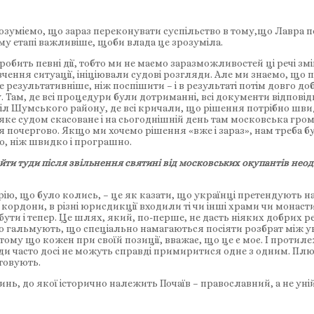
зуміємо, що зараз переконувати суспільство в тому,що Лавра п
ому етапі важливіше, щоби влада це зрозуміла.
обить певні дії, тобто ми не маємо заразможливостей ці речі з
ення ситуації, ініціювали судові розгляди. Але ми знаємо, що п
але результативніше, ніж поспішити – і в результаті потім довго
. Там, де всі процедури були дотриманні, всі документи відпові
іл Шумського району, де всі кричали, що рішення потрібно швидк
, яке судом скасоване і на сьогоднішній день там московська гр
почергово. Якщо ми хочемо рішення «вже і зараз», нам треба б
но, ніж швидко і програшно.
айти туди після звільнення святині від московських окупантів нео
орію, що було колись, – це як казати, що українці претендують н
ися кордони, в різні юрисдикції входили ті чи інші храми чи мона
ути і тепер. Це шлях, який, по-перше, не дасть ніяких добрих ре
домо гальмують, що спеціально намагаються посіяти розбрат між
тому що кожен при своїй позиції, вважає, що це є моє. І проти
оди часто досі не можуть справді примиритися одне з одним. Плюс
стовують.
нь, до якої історично належить Почаїв – православний, а не уній