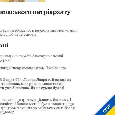
ковського патріархату
шує на необхідності визволення монастиря
лавної ідентичності.
ині
понад 400 парафій і чотири чоловічі
церкви.
ж священноархімандритом Почаївської
Лаврі («Почаївська Лавра та її вплив на
товнішою, хоч і розпочалася таки з
бути українською».Як не сумно було б
казала, що ця тема цікавить багатьох. І
лежність. Нашою метою було показати, що
STOP
ним центром тяжіння українських сил. Люди
м цьому.