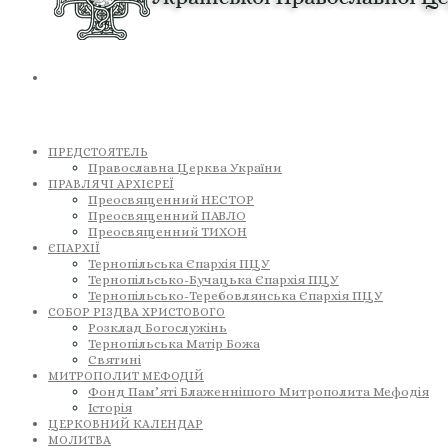
ПРЕДСТОЯТЕЛЬ
Православна Церква України
ПРАВЛЯЧІ АРХІЄРЕЇ
Преосвященний НЕСТОР
Преосвященний ПАВЛО
Преосвященний ТИХОН
ЄПАРХІЇ
Тернопільська Єпархія ПЦУ
Тернопільсько-Бучацька Єпархія ПЦУ
Тернопільсько-Теребовлянська Єпархія ПЦУ
СОБОР РІЗДВА ХРИСТОВОГО
Розклад Богослужінь
Тернопільська Матір Божа
Святині
МИТРОПОЛИТ МЕФОДІЙ
Фонд Пам’яті Блаженнішого Митрополита Мефодія
Історія
ЦЕРКОВНИЙ КАЛЕНДАР
МОЛИТВА