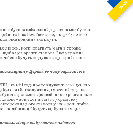
WAR
инен бути реалізований, що вона має бути не
добного Іова Почаївського, як це було всю
омалія, яка повинна зникнути.
я людей, котрі прагнуть мати в Україні
щоби це нарешті сталося. І всі українці
ни дійсно будуть відчувати, що прийшли в
 московщини у Церкві, то чому зараз нічого
Ц і який і тоді проповідував ті самі ідеї, що
ідбулося і богослужіння, і хресний хід. Такі
прибув митрополит Діонісій, якого розглядали
е хотіли – вони хотіли мати українську
овторення цього сталося у 2008 році, тобто
сь подібні акції будуть відбуватися ще,
 довкола Лаври відбуваються набагато