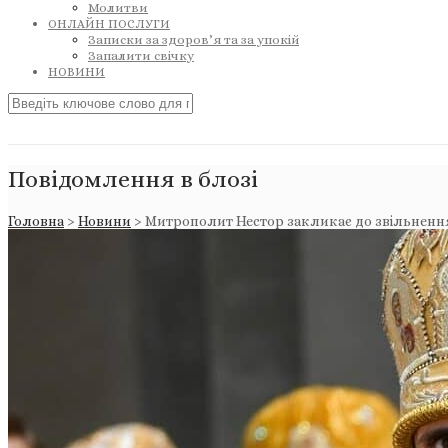
Молитви
ОНЛАЙН ПОСЛУГИ
Записки за здоров’я та за упокій
Запалити свічку
НОВИНИ
Повідомлення в блозі
Головна
>
Новини
>
Митрополит Нестор закликає до звільнення