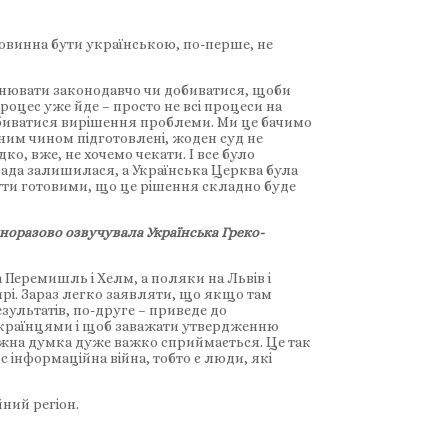
овинна бути українською, по-перше, не
мінювати законодавчо чи добиватися, щоби
роцес уже йде – просто не всі процеси на
 добиватися вирішення проблеми. Ми це бачимо
дним чином підготовлені, жоден суд не
о, вже, не хочемо чекати. І все було
омада залишилася, а Українська Церква була
ути готовими, що це рішення складно буде
дноразово озвучувала Українська Греко-
а Перемишль і Хелм, а поляки на Львів і
стирі. Зараз легко заявляти, що якщо там
зультатів, по-друге – приведе до
 українцями і щоб заважати утвердженню
лежна думка дуже важко сприймається. Це так
 інформаційна війна, тобто є люди, які
ний регіон.