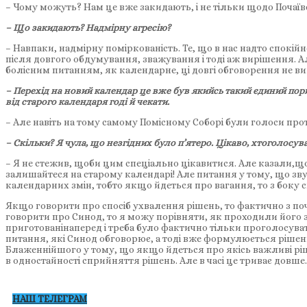
– Чому можуть? Нам це вже закидають, і не тільки щодо Почаїв
– Що закидають? Надмірну агресію?
– Навпаки, надмірну поміркованість. Те, що в нас надто спокійн
після довгого обдумування, зважування і тоді аж вирішення. Але
болісним питанням, як календарне, ці довгі обговорення не в
– Перехід на новий календар це вже був якийсь такий єдиний пори
від старого календаря годі й чекати.
– Але навіть на тому самому Помісному Соборі були голоси про
– Скільки? Я чула, що незгідних було п’ятеро. Цікаво, хтоголосув
– Я не стежив, щоби цим спеціально цікавитися. Але казали,що 
залишайтеся на старому календарі! Але питання у тому, що зв
календарних змін, тобто якщо йдеться про вагання, то з боку 
Якщо говорити про спосіб ухвалення рішень, то фактично з по
говорити про Синод, то я можу порівняти, як проходили його з
приготованінаперед і треба було фактично тільки проголосуват
питання, які Синод обговорює, а тоді вже формулюється рішенн
Блаженнійшого у тому, що якщо йдеться про якісь важливі рішен
в одностайності сприйняття рішень. Але в часі це триває довше.
НАШ ТЕЛЕГРАМ