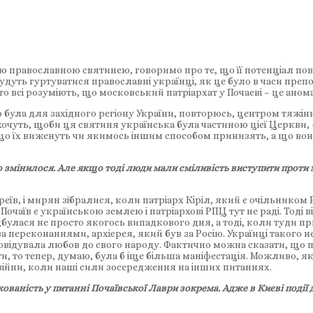
ю православною святинею, говоримо про те, що її потенціал пов
дуть гуртуватися православні українці, як це було в часи препо
. Тобто всі розуміють, що московський патріархат у Почаєві – це ан
була для західного регіону України, повторюсь, центром тяжінн
чуть, щоби ця святиня українська була частиною цієї Церкви, – 
 що їх виженуть чи якимось іншим способом принизять, а що во
що змінилося. Але якщо тоді люди мали сміливість виступити проти
реїв, і мирян зібралися, коли патріарх Кіріл, який є очільником РП
 Почаїв є українською землею і патріархові РПЦ тут не раді. Тоді в
ідбулася не просто якогось випадкового дня, а тоді, коли туди 
 за переконаннями, архієрея, який був за Росію. Українці такого н
овідувала любов до свого народу. Фактично можна сказати, що п
, то тепер, думаю, була б іще більша маніфестація. Можливо, які
свійни, коли наші сили зосередження на інших питаннях.
ованість у питанні Почаївської Лаври зокрема. Адже в Києві події