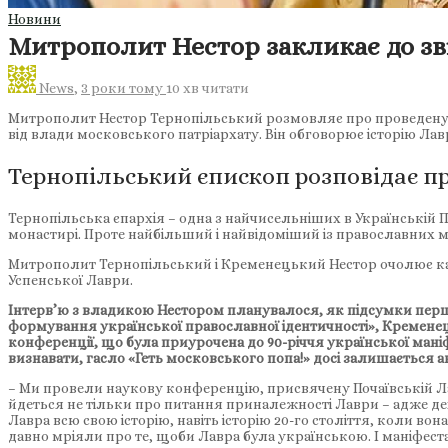
Новини
Митрополит Нестор закликає до зв
News
,
3 роки тому
10 хв
читати
Митрополит Нестор Тернопільський розмовляє про проведену н
від влади московського патріархату. Він обговорює історію Лав
Тернопільський єпископ розповідає пр
Тернопільська єпархія – одна з найчисельніших в Українській П
монастирі. Проте найбільший і найвідоміший із православних м
Митрополит Тернопільський і Кременецький Нестор очолює кафе
Успенської Лаври.
Інтерв’ю з владикою Нестором планувалося, як підсумки першої
формування української православної ідентичності», Кременец
конференції, що була приурочена до 90-річчя української маніф
визнавати, гасло «Геть московського попа!» досі залишається 
– Ми провели наукову конференцію, присвячену Почаївській Лавр
йдеться не тільки про питання приналежності Лаври – адже д
Лавра всю свою історію, навіть історію 20-го століття, коли в
давно мріяли про те, щоби Лавра була українською. І маніфест