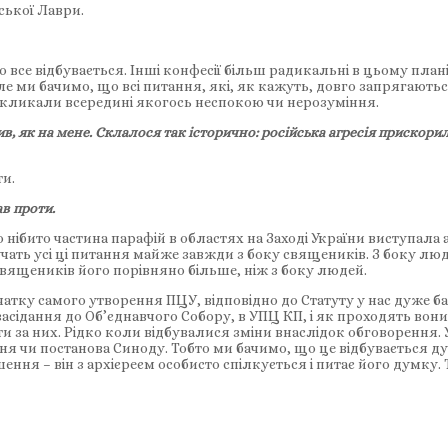
ської Лаври.
о все відбувається. Інші конфесії більш радикальні в цьому плані
 ми бачимо, що всі питання, які, як кажуть, довго запрягаються 
икликали всередині якогось неспокою чи нерозуміння.
в, як на мене. Склалося так історично: російська агресія прискори
ти.
ав проти.
нібито частина парафій в областях на Заході України виступала 
учать усі ці питання майже завжди з боку священиків. З боку л
священиків його порівняно більше, ніж з боку людей.
чатку самого утворення ПЦУ, відповідно до Статуту у нас дуже 
асідання до Об’єднавчого Собору, в УПЦ КП, і як проходять вони
и за них. Рідко коли відбувалися зміни внаслідок обговорення.
я чи постанова Синоду. Тобто ми бачимо, що це відбувається дуж
ня – він з архієреєм особисто спілкується і питає його думку. 