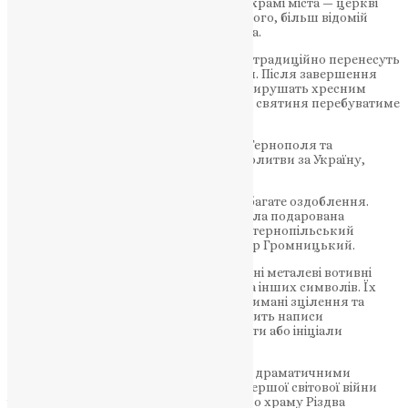
Божественна літургія у найдавнішому храмі міста — церкві
Воздвиження Чесного Хреста Господнього, більш відомій
серед тернополян як Надставна церква.
Під час святкувань чудотворний образ традиційно перенесуть
до храму, де відбудеться богослужіння. Після завершення
літургії віряни разом із духовенством вирушать хресним
ходом до церкви Різдва Христового, де святиня перебуватиме
для подальшого поклоніння.
Організатори закликають мешканців Тернополя та
паломників долучитися до спільної молитви за Україну,
українських воїнів та мир у державі.
Особливістю Тернопільської ікони є її багате оздоблення.
Святиня вкрита срібною ризою, яка була подарована
благодійниками. Серед них — відомий тернопільський
священик та меценат отець Володимир Громницький.
На іконі також можна побачити численні металеві вотивні
дари — зображення рук, ніг, сердець та інших символів. Їх
залишали люди на знак подяки за отримані зцілення та
почуті молитви. Частина цих дарів містить написи
українською та польською мовами, дати або ініціали
жертводавців.
Історія святині нерозривно пов’язана з драматичними
сторінками історії Тернополя. Під час Першої світової війни
ікону перенесли з Надставної церкви до храму Різдва