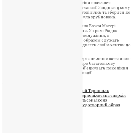
Христового, який через міцні кам’яні стіни вважався
безпечнішим місцем для збереження реліквії. Завдяки цьому
чудотворний образ пережив обидві світові війни та зберігся до
наших днів, хоча значна частина міста була зруйнована.
Сьогодні Тернопільська чудотворна ікона Божої Матері
залишається відкритою для поклоніння. У храмі Різдва
Христового щоденно звершуються богослужіння, а
щопонеділка-щоп’ятниці о 13:00 перед образом служать
молебні, під час яких віряни можуть піднести свої молитви до
Пресвятої Богородиці.
Свято Тернопільської ікони Божої Матері є не лише важливою
церковною подією, а й нагадуванням про багатовікову
духовну історію міста, яка продовжує об’єднувати покоління
тернополян навколо віри, молитви та надії.
Джерело:
Суспільне Тернопіль
Теги
#Богородиця
#духовність
#Епіфаній Тернопіль
#православні святині
#ПЦУ новини
#Тернопільська єпархія
#Тернопільська єпархія ПЦУ
#Тернопільська ікона
#українська церква
#церковні події
#чудотворний образ
Схожі записи
Новини
,
Фото