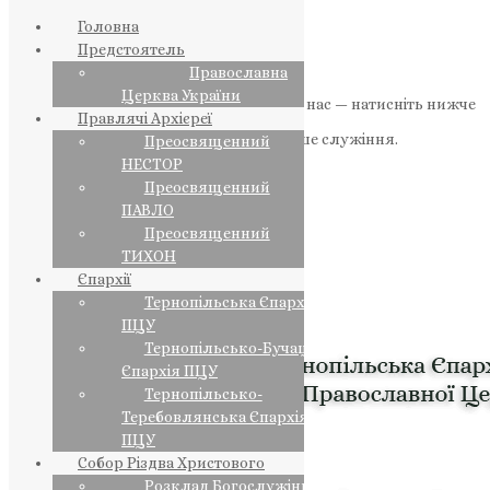
Головна
Предстоятель
Православна
Церква України
Якщо маєте можливість, підтримайте нас — натисніть нижче
Правлячі Архієреї
«Пожертва».
Ваша допомога зміцнює наше служіння.
Преосвященний
НЕСТОР
ПОЖЕРТВА
Преосвященний
ПАВЛО
НАШ ТЕЛЕГРАМ
Преосвященний
ТИХОН
Єпархії
Тернопільська Єпархія
ПЦУ
Тернопільсько-Бучацька
Єпархія ПЦУ
Тернопільсько-
Теребовлянська Єпархія
ПЦУ
Собор Різдва Христового
Розклад Богослужінь