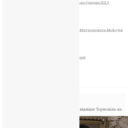
Тернопільсько-Теребовлянська Єпархія ПЦУ
СОБОР РІЗДВА ХРИСТОВОГО
Розклад Богослужінь
Тернопільська Матір Божа
Святині
МИТРОПОЛИТ МЕФОДІЙ
Фонд Пам’яті Блаженнішого Митрополита Мефодія
Історія
ЦЕРКОВНИЙ КАЛЕНДАР
МОЛИТВА
Молитви
ОНЛАЙН ПОСЛУГИ
Записки за здоров’я та за упокій
Запалити свічку
НОВИНИ
Повідомлення в блозі
Головна
>
Фото
>
Митрополит Епіфаній відвідає Тернопіль на
свято чудотворної ікони Божої Матері