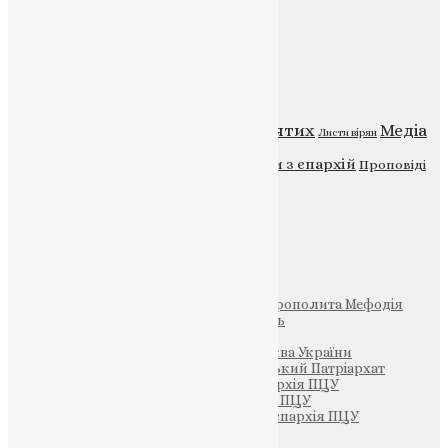
Категорії
Відео
ENG - News
Житія святих
Медіа
Діти
Листи вірян
Новини
Молитва
Новини з єпархій
Проповіді
Фото
Свята
Інші
Фонд Пам’яті Блаженнішого Митрополита Мефодія
Парафія Святих Жон-Мироносиць
Патріархія ПЦУ (УАПЦ)
Офіційна сторінка – Помісна Церква України
Вселенський Константинопольський Патріархат
Тернопільсько-Кременецька єпархія ПЦУ
Тернопільсько-Бучацька єпархія ПЦУ
Тернопільсько-Теребовлянська єпархія ПЦУ
Щедрик – Церковна Лавка