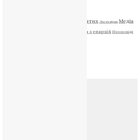
Категорії
Відео
ENG - News
Житія святих
Медіа
Діти
Листи вірян
Новини
Молитва
Новини з єпархій
Проповіді
Фото
Свята
Архів
Архів
Соц.медіа
Контакти
E-mail:
info@uapc.te.ua
Веб-сайт:
https://uapc.te.ua
Головна
Контакти
Публічна оферта