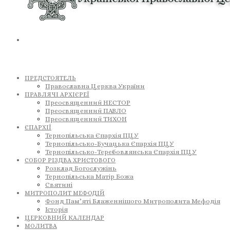
ПРЕДСТОЯТЕЛЬ
Православна Церква України
ПРАВЛЯЧІ АРХІЄРЕЇ
Преосвященний НЕСТОР
Преосвященний ПАВЛО
Преосвященний ТИХОН
ЄПАРХІЇ
Тернопільська Єпархія ПЦУ
Тернопільсько-Бучацька Єпархія ПЦУ
Тернопільсько-Теребовлянська Єпархія ПЦУ
СОБОР РІЗДВА ХРИСТОВОГО
Розклад Богослужінь
Тернопільська Матір Божа
Святині
МИТРОПОЛИТ МЕФОДІЙ
Фонд Пам’яті Блаженнішого Митрополита Мефодія
Історія
ЦЕРКОВНИЙ КАЛЕНДАР
МОЛИТВА