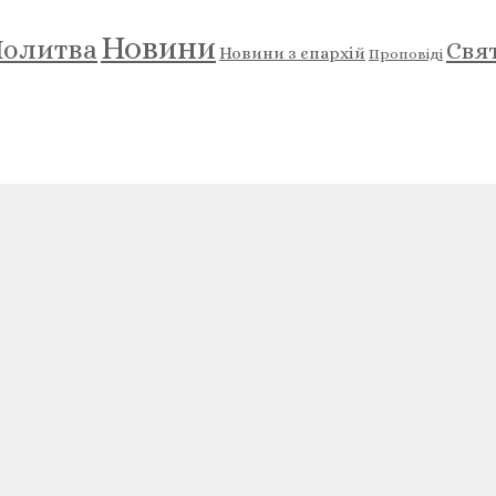
Новини
олитва
Свя
Новини з єпархій
Проповіді