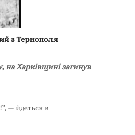
вий з Тернополя
, на Харківщині загинув
!”,
—
йдеться в