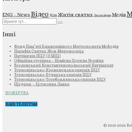
М
Відео
ENG - News
Житія святих
Медіа
Діти
Листи вірян
Інші
Фонд Пам’яті Блаженнішого Митрополита Мефодія
Парафія Святих Жон-Мироносиць
Патріархія ПЦУ (УАПЦ)
Офіційна сторінка – Помісна Церква України
Вселенський Константинопольський Патріархат
Тернопільсько-Кременецька єпархія ПЦУ
Тернопільсько-Бучацька єпархія ПЦУ
Тернопільсько-Теребовлянська єпархія ПЦУ
Щедрик – Церковна Лавка
ПОЖЕРТВА
НАШ ТЕЛЕГРАМ
© 2015-2026 Вс