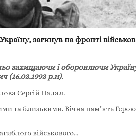
раїну, загинув на фронті військо
ьо захищаючи і обороняючи Україну
(16.03.1993 р.н).
лова Сергій Надал.
ими та близькими. Вічна пам’ять Герою
агиблого військового…