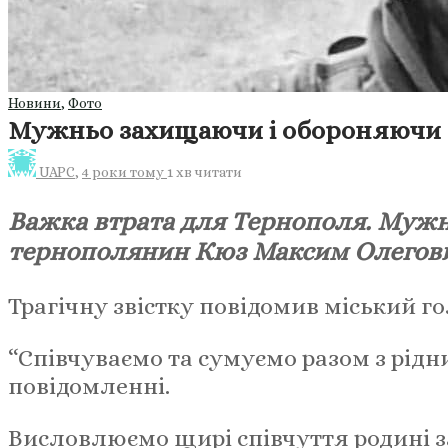
Новини
,
Фото
Мужньо захищаючи і обороняючи Ук
UAPC
,
4 роки тому
1 хв
читати
Важка втрата для Тернополя. Мужн
тернополянин Кюз Максим Олегович 
Трагічну звістку повідомив міський го
“Співчуваємо та сумуємо разом з рідн
повідомленні.
Висловлюємо щирі співчуття родині з