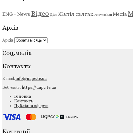
М
Відео
ENG - News
Житія святих
Медіа
Діти
Листи вірян
Архів
Архів
Соц.медіа
Контакти
E-mail:
info@uapc.te.ua
Веб-сайт:
https://uapc.te.ua
Головна
Контакти
Публічна оферта
Категорії