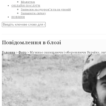
Молитви
ОНЛАЙН ПОСЛУГИ
Записки за здоров’я та за упокій
Запалити свічку
НОВИНИ
Повідомлення в блозі
Головна
>
Фото
>
Мужньо захищаючи і обороняючи Україну, заг