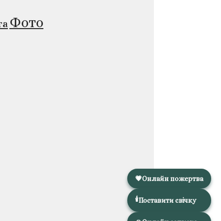
Фото
та
💗
Онлайн пожертва
🕯️
Поставити свічку