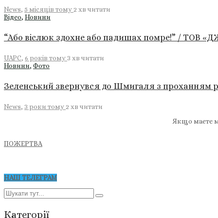
News
,
5 місяців тому
2 хв
читати
Відео
,
Новини
“Або віслюк здохне або падишах помре!” / ТОВ 
UAPC
,
6 років тому
3 хв
читати
Новини
,
Фото
Зеленський звернувся до Шмигаля з проханням р
News
,
3 роки тому
2 хв
читати
Якщо маєте м
ПОЖЕРТВА
НАШ ТЕЛЕГРАМ
Категорії