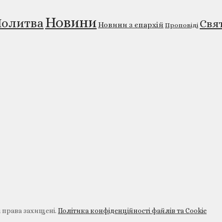
Новини
олитва
Свя
Новини з єпархій
Проповіді
і права захищені.
Політика конфіденційності файлів та Cookie