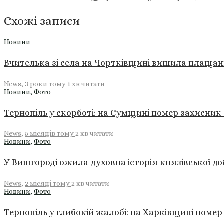
Схожі записи
Новини
Вчителька зі села на Чортківщині вишила плащан
News
,
3 роки тому
1 хв
читати
Новини
,
Фото
Тернопіль у скорботі: на Сумщині помер захисни
News
,
5 місяців тому
2 хв
читати
Новини
,
Фото
У Вишгороді ожила духовна історія князівської до
News
,
2 місяці тому
2 хв
читати
Новини
,
Фото
Тернопіль у глибокій жалобі: на Харківщині поме