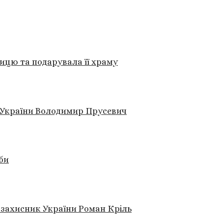
ицю та подарувала її храму
к України Володимир Прусевич
би
р захисник України Роман Кріль