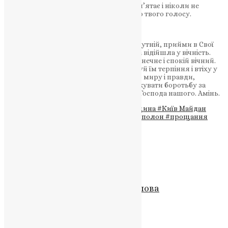
Вічна пам’ять тобі, Вікторіє. Україна пам’ятає і ніколи не
пробачить тим, хто відібрав у нас світло твого голосу.
Молитва за упокій
Господи Боже, Всемилостивий і Всемогутній, прийми в Свої
небесні обійми рабу Твою Вікторію, яка відійшла у вічність.
Даруй їй Царство Небесне, світло безконечне і спокій вічний.
Зміцни серця її рідних і близьких, даруй їм терпіння і втіху у
скорботі. Просвіти всіх нас на шляху до миру і правди,
збережи від лиха і даруй силу продовжувати боротьбу за
світле майбутнє України. Через Христа Господа нашого. Амінь.
Теги
#війна
#журналістка Вікторія Рощина
#Київ Майдан
Незалежності
#незламність
#пам’ять
#полон
#прощання
#Тернопільська єпархія ПЦУ
Схожі записи
Молитва
,
Новини
,
Фото
Чому молитва – це не просто слова
UAPC
,
4 роки тому
2 хв
читати
Новини