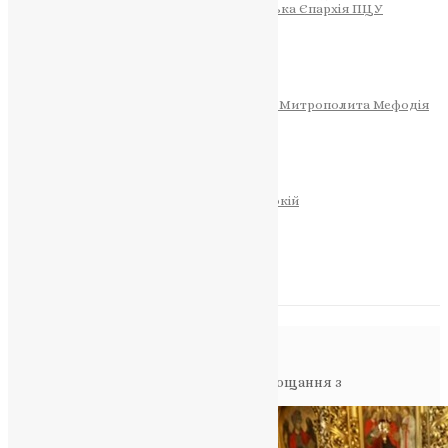
Тернопільсько-Теребовлянська Єпархія ПЦУ
СОБОР РІЗДВА ХРИСТОВОГО
Розклад Богослужінь
Тернопільська Матір Божа
Святині
МИТРОПОЛИТ МЕФОДІЙ
Фонд Пам’яті Блаженнішого Митрополита Мефодія
Історія
ЦЕРКОВНИЙ КАЛЕНДАР
МОЛИТВА
Молитви
ОНЛАЙН ПОСЛУГИ
Записки за здоров’я та за упокій
Запалити свічку
НОВИНИ
Повідомлення в блозі
Головна
>
Фото
>
Майдан у скорботі: прощання з
журналісткою Вікторією Рощиною