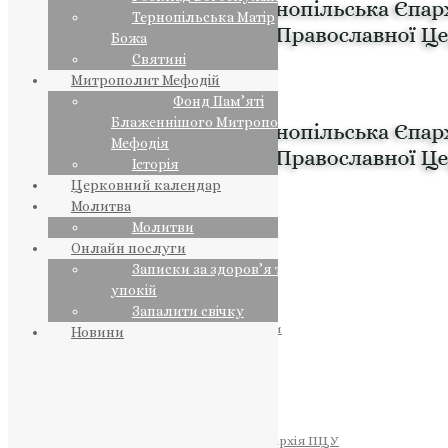
Тернопільська Матір
Божа
Святині
Митрополит Мефодій
Фонд Пам’яті
Блаженнішого Митрополита
Мефодія
Історія
Церковний календар
Молитва
Молитви
Онлайн послуги
Записки за здоров’я та за
упокій
Запалити свічку
ПРЕДСТОЯТЕЛЬ
Православна Церква України
Новини
ПРАВЛЯЧІ АРХІЄРЕЇ
Преосвященний НЕСТОР
Преосвященний ПАВЛО
Преосвященний ТИХОН
ЄПАРХІЇ
Тернопільська Єпархія ПЦУ
Тернопільсько-Бучацька Єпархія ПЦУ