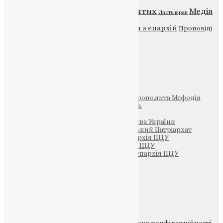
Відео
ENG - News
Житія святих
Медіа
Діти
Листи вірян
Новини
Молитва
Новини з єпархій
Проповіді
Фото
Свята
Інші
Фонд Пам’яті Блаженнішого Митрополита Мефодія
Парафія Святих Жон-Мироносиць
Патріархія ПЦУ (УАПЦ)
Офіційна сторінка – Помісна Церква України
Вселенський Константинопольський Патріархат
Тернопільсько-Кременецька єпархія ПЦУ
Тернопільсько-Бучацька єпархія ПЦУ
Тернопільсько-Теребовлянська єпархія ПЦУ
Щедрик – Церковна Лавка
ПОЖЕРТВА
НАШ ТЕЛЕГРАМ
© 2015-2026 Всі права захищені.
Політика конфіденційності