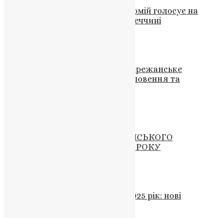
Вселенський Патріарх Варфоломій голосує на
президентських виборах у Туреччині
News
,
3 роки тому
1 хв
читати
Новини
,
Фото
Візит митрополита Нестора: Бережанське
благочиння занурене у благословення та
молитву
News
,
3 роки тому
1 хв
читати
Новини
РІЗДВЯНЕ ПОСЛАННЯ ВСЕЛЕНСЬКОГО
ПАТРІАРХА ВАРФОЛОМІЯ 2019 РОКУ
UAPC
,
7 років тому
3 хв
читати
Новини
,
Фото
Офіційний календар ПЦУ на 2025 рік: нові
символи та святі