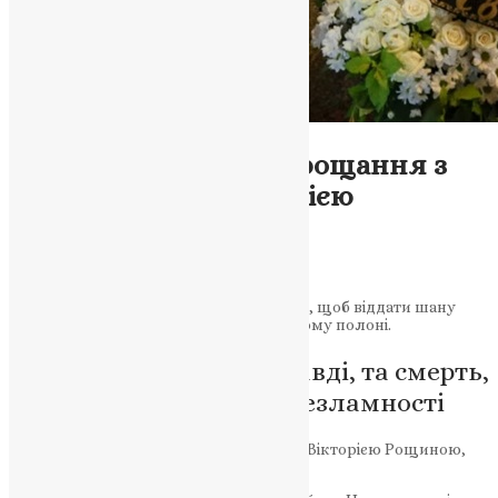
Відео
,
Новини
,
Фото
Майдан у скорботі: прощання з
журналісткою Вікторією
Рощиною
News
,
12 місяців тому
2 хв
читати
Багато людей зібралися в центрі Києва, щоб віддати шану
Вікторії Рощині, яка загинула у ворожому полоні.
Життя, присвячене правді, та смерть,
що стала свідченням незламності
У Києві попрощалися з журналісткою Вікторією Рощиною,
яка загинула у ворожому полоні