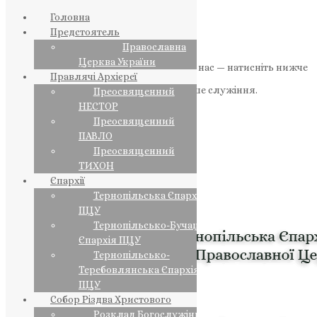
Головна
Предстоятель
Православна
Церква України
Якщо маєте можливість, підтримайте нас — натисніть нижче
Правлячі Архієреї
«Пожертва».
Ваша допомога зміцнює наше служіння.
Преосвященний
НЕСТОР
ПОЖЕРТВА
Преосвященний
ПАВЛО
НАШ ТЕЛЕГРАМ
Преосвященний
ТИХОН
Єпархії
Тернопільська Єпархія
ПЦУ
Тернопільсько-Бучацька
Єпархія ПЦУ
Тернопільсько-
Теребовлянська Єпархія
ПЦУ
Собор Різдва Христового
Розклад Богослужінь