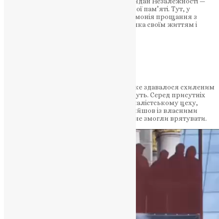
8 серпня 2025 року серце столиці — Майдан Незалежності —
стало місцем глибокого болю та вдячної пам’яті. Тут, у
самому центрі України, відбулася церемонія прощання з
Вікторією Рощиною — журналісткою, яка своїм життям і
професією служила правді та свободі.
НАШ ТЕЛЕГРАМ
Десятки людей зібралися під небом, яке здавалося схиленим
у скорботі, щоб провести її в останню путь. Серед присутніх
були рідні, колеги, побратими по журналістському цеху,
військові та звичайні кияни. Кожен прийшов із власними
словами подяки і тихим «пробач», що не змогли врятувати.