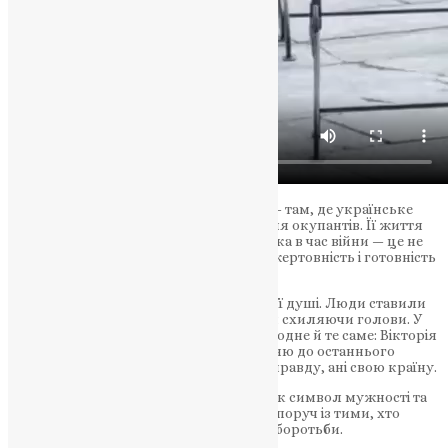
Вікторія загинула у ворожому полоні — там, де українське
слово звучить особливо небезпечно для окупантів. Її життя
стало свідченням того, що журналістика в час війни — це не
лише про інформацію, а й про ризик, жертовність і готовність
віддати найдорожче заради правди.
На Майдані лунали молитви за упокій її душі. Люди ставили
квіти й запалювали лампадки, мовчки схиляючи голови. У
словах священників та друзів звучало одне й те саме: Вікторія
залишилася вірною своєму покликанню до останнього
подиху, не зламалася і не зрадила ані правду, ані свою країну.
Вона назавжди залишиться у пам’яті як символ мужності та
непохитної відданості. Її ім’я стоятиме поруч із тими, хто
словом і життям творив історію нашої боротьби.