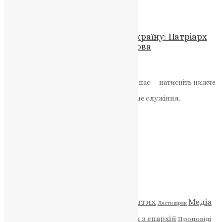
News
,
2 роки тому
2 хв
читати
Новини
,
Фото
Богослужіння та молитви за Україну: Патріарх
Філарет відзначив Свято Покрова
News
,
3 роки тому
2 хв
читати
Якщо маєте можливість, підтримайте нас — натисніть нижче
«Пожертва».
Ваша допомога зміцнює наше служіння.
ПОЖЕРТВА
НАШ ТЕЛЕГРАМ
Категорії
Відео
ENG - News
Житія святих
Медіа
Діти
Листи вірян
Новини
Молитва
Новини з єпархій
Проповіді