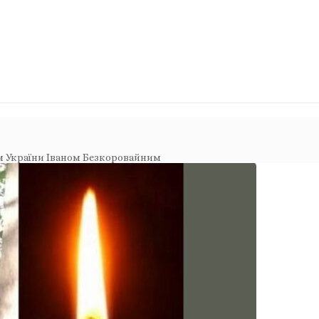
м України Іваном Безкоровайним