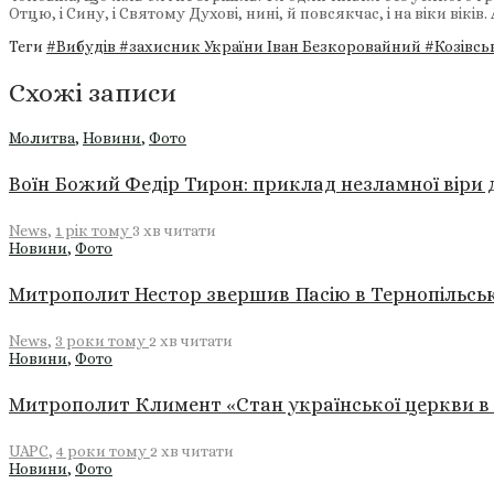
Отцю, і Сину, і Святому Духові, нині, й повсякчас, і на віки віків.
Теги
#Вибудів
#захисник України Іван Безкоровайний
#Козівсь
Схожі записи
Молитва
,
Новини
,
Фото
Воїн Божий Федір Тирон: приклад незламної віри 
News
,
1 рік тому
3 хв
читати
Новини
,
Фото
Митрополит Нестор звершив Пасію в Тернопільсь
News
,
3 роки тому
2 хв
читати
Новини
,
Фото
Митрополит Климент «Стан української церкви в 
UAPC
,
4 роки тому
2 хв
читати
Новини
,
Фото