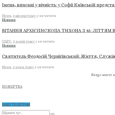
Імена, вписані у вічність: у Софії Київській предст
News
,
4 місяці тому
2 хв
читати
Новини
ВІТАННЯ АРХІЄПИСКОПА ТИХОНА З 45-ЛІТТЯМ
UAPC
,
5 років тому
1 хв
читати
Новини
Святитель Феодосій Чернігівський: Життя, Служі
News
,
2 роки тому
4 хв
читати
Якщо маєте м
ПОЖЕРТВА
НАШ ТЕЛЕГРАМ