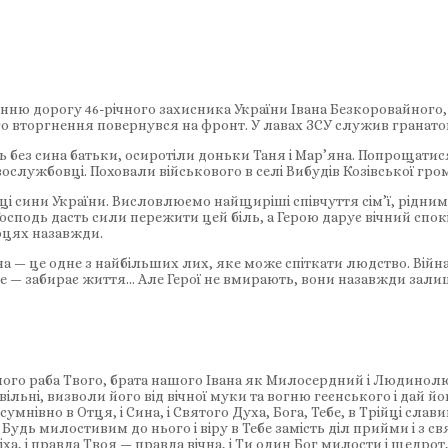
танню дорогу 46-річного захисника України Івана Безкоровайного
го вторгнення повернувся на фронт. У лавах ЗСУ служив гранатоме
 без сина батьки, осиротіли доньки Таня і Мар’яна. Попрощати
ослужбовці. Поховали військового в селі Вибудів Козівської гро
щі сини України. Висловлюємо найщиріші співчуття сімʼї, рідни
осподь дасть сили пережити цей біль, а Герою дарує вічний спок
ерцях назавжди.
 — це одне з найбільших лих, яке може спіткати людство. Війна 
рше — забирає життя… Але Герої не вмирають, вони назавжди зал
очилого раба Твого, брата нашого Івана як Милосердний і Людино
ільні, визволи його від вічної муки та вогню геєнського і дай йом
зсумнівно в Отця, і Сина, і Святого Духа, Бога, Тебе, в Трійці слав
Будь милостивим до нього і віру в Тебе замість діл прийми і з с
іха, і правда Твоя — правда вічна, і Ти один Бог милости і щедрот