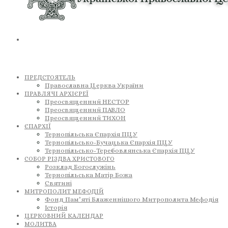
ПРЕДСТОЯТЕЛЬ
Православна Церква України
ПРАВЛЯЧІ АРХІЄРЕЇ
Преосвященний НЕСТОР
Преосвященний ПАВЛО
Преосвященний ТИХОН
ЄПАРХІЇ
Тернопільська Єпархія ПЦУ
Тернопільсько-Бучацька Єпархія ПЦУ
Тернопільсько-Теребовлянська Єпархія ПЦУ
СОБОР РІЗДВА ХРИСТОВОГО
Розклад Богослужінь
Тернопільська Матір Божа
Святині
МИТРОПОЛИТ МЕФОДІЙ
Фонд Пам’яті Блаженнішого Митрополита Мефодія
Історія
ЦЕРКОВНИЙ КАЛЕНДАР
МОЛИТВА