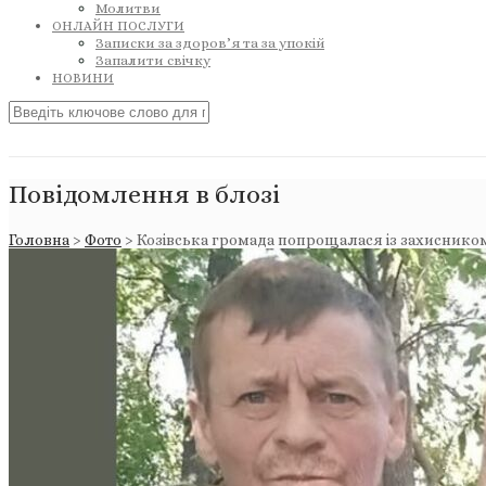
Молитви
ОНЛАЙН ПОСЛУГИ
Записки за здоров’я та за упокій
Запалити свічку
НОВИНИ
Повідомлення в блозі
Головна
>
Фото
>
Козівська громада попрощалася із захиснико