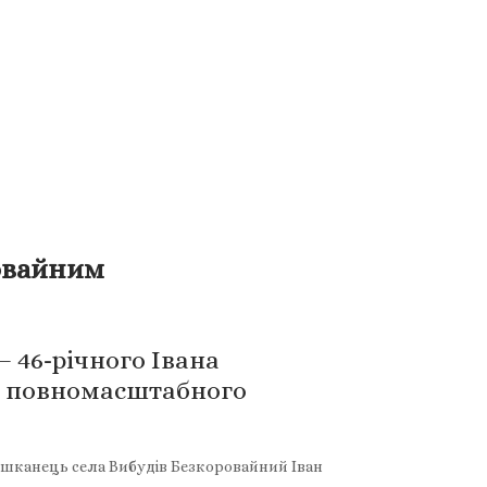
ровайним
 46-річного Івана
ля повномасштабного
мешканець села Вибудів Безкоровайний Іван