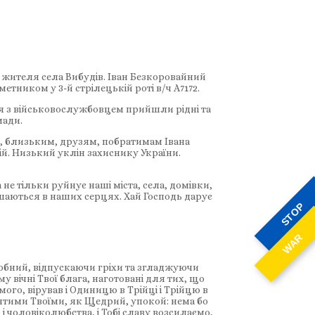
, жителя села Вибудів. Іван Безкоровайний
тником у 3-й стрілецькій роті в/ч А7172.
ся з військовослужбовцем прийшли рідні та
мади.
м, близьким, друзям, побратимам Івана
ій. Низький уклін захиснику України.
не тільки руйнує наші міста, села, домівки,
ишаються в наших серцях. Хай Господь дарує
STOP
WAR
любний, відпускаючи гріхи та згладжуючи
у вічні Твої блага, наготовані для тих, що
имого, вірував і Одиницю в Трійці і Трійцю в
вятими Твоїми, як Щедрий, упокой: нема бо
, і чоловіколюбства, і Тобі славу возсилаємо,