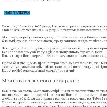
НАШ ТЕЛЕГРАМ
Сьогодні, 16 травня 2025 року, Козівська громада провела в ос
став на захист України в 2014 році. З початком повномасштабно
14 травня, перебуваючи вдома, воїн-земляк помер. Залишились
близькі, сусіди, односельчани, представники влади та військов
Захищаючи Батьківщину від російської нечисті, гинуть найкра
Безкоровайного у зв’язку з цією непоправною втратою. Нехай Г
Пам’ять про його жертовність і відвагу залишиться в наших с
Гірко і боляче, що ми щодня втрачаємо золоте покоління… Війна
але й ламає долі людей, змінює їхнє сприйняття світу і найгі
Царство Небесне та вічний спокій його душі!
Молитва за всякого померлого
Пом’яни, Господи, Боже наш, у вірі й надії на життя вічне сп
неправди, полегши, даруй і прости всі його провини вільні й нев
люблять Тебе. Коли ж і згрішив він, та не відступив від Тебе і бе
Одиниці православно аж до останнього свого подиху визнавав. 
чоловіка, що жив би і не згрішив. Ти один тільки без усякого гр