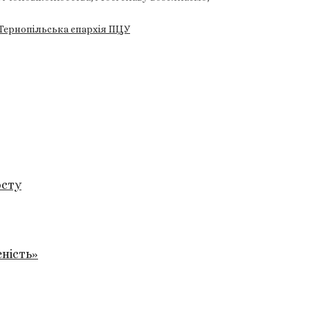
Тернопільська єпархія ПЦУ
осту
ність»