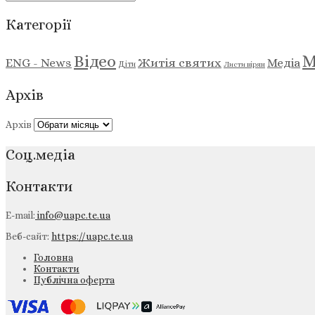
Категорії
М
Відео
ENG - News
Житія святих
Медіа
Діти
Листи вірян
Архів
Архів
Соц.медіа
Контакти
E-mail:
info@uapc.te.ua
Веб-сайт:
https://uapc.te.ua
Головна
Контакти
Публічна оферта