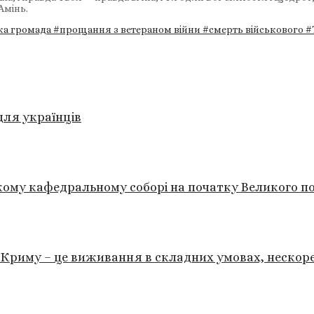
 Амінь.
ка громада
#прощання з ветераном війни
#смерть військового
#
для українців
кому кафедральному соборі на початку Великого п
Криму – це виживання в складних умовах, нескоре