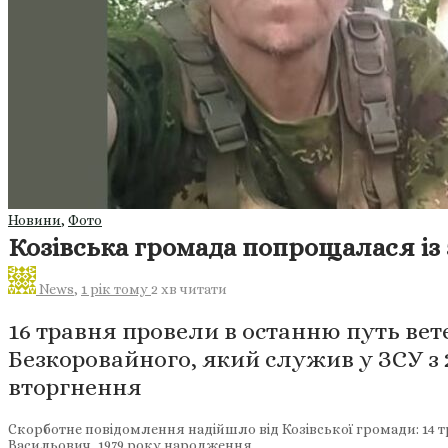
Новини
,
Фото
Козівська громада попрощалася із
News
,
1 рік тому
2 хв
читати
16 травня провели в останню путь вет
Безкоровайного, який служив у ЗСУ з
вторгнення
Скорботне повідомлення надійшло від Козівської громади: 14 т
Васильович, 1979 року народження.