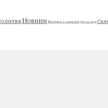
Новини
олитва
Свя
Новини з єпархій
Проповіді