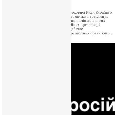
18 липня на своєму засіданні Комітет Верховної Ради України з
питань гуманітарної та інформаційної політики переглянув
висновок до проєкту Закону про внесення змін до деяких
законів України щодо діяльності релігійних організацій
(реєстр. №8371). Цей законопроєкт передбачає
унеможливлення діяльності в Україні релігійних організацій,
пов’язаних з російською федерацією.