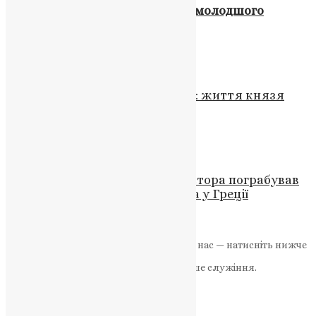
Кривава війна забрала життя молодшого
сержанта з Тернопільщини
UAPC
,
4 роки тому
1 хв
читати
Молитва
,
Новини
,
Фото
Смирення, що веде до святості: життя князя
Ігоря
News
,
1 рік тому
2 хв
читати
Новини
,
Фото
Українського митрополита Нестора пограбував
алжирець під час паломництва у Греції
News
,
3 роки тому
2 хв
читати
Якщо маєте можливість, підтримайте нас — натисніть нижче
«Пожертва».
Ваша допомога зміцнює наше служіння.
ПОЖЕРТВА