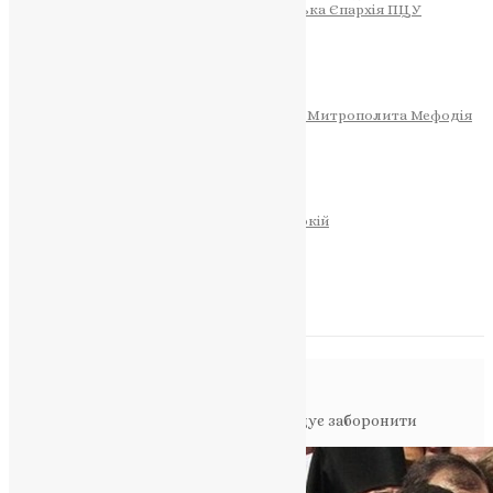
Тернопільсько-Теребовлянська Єпархія ПЦУ
СОБОР РІЗДВА ХРИСТОВОГО
Розклад Богослужінь
Тернопільська Матір Божа
Святині
МИТРОПОЛИТ МЕФОДІЙ
Фонд Пам’яті Блаженнішого Митрополита Мефодія
Історія
ЦЕРКОВНИЙ КАЛЕНДАР
МОЛИТВА
Молитви
ОНЛАЙН ПОСЛУГИ
Записки за здоров’я та за упокій
Запалити свічку
НОВИНИ
Повідомлення в блозі
Головна
>
Фото
>
Комітет ВРУ рекомендує заборонити
діяльність РПЦ в Україні