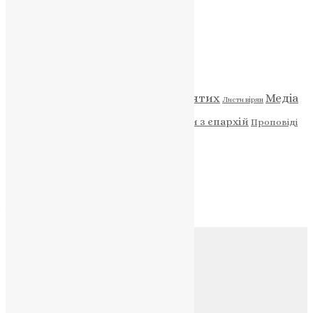
НАШ ТЕЛЕГРАМ
Категорії
Відео
ENG - News
Житія святих
Медіа
Діти
Листи вірян
Новини
Молитва
Новини з єпархій
Проповіді
Фото
Свята
Архів
Архів
Соц.медіа
Контакти
E-mail:
info@uapc.te.ua