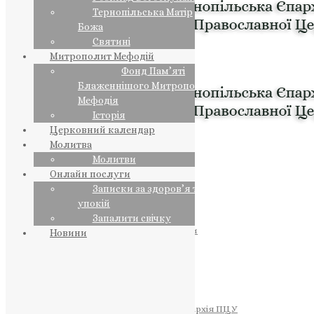
Тернопільська Матір
Божа
Святині
Митрополит Мефодій
Фонд Пам’яті
Блаженнішого Митрополита
Мефодія
Історія
Церковний календар
Молитва
Молитви
Онлайн послуги
Записки за здоров’я та за
упокій
Запалити свічку
ПРЕДСТОЯТЕЛЬ
Православна Церква України
Новини
ПРАВЛЯЧІ АРХІЄРЕЇ
Преосвященний НЕСТОР
Преосвященний ПАВЛО
Преосвященний ТИХОН
ЄПАРХІЇ
Тернопільська Єпархія ПЦУ
Тернопільсько-Бучацька Єпархія ПЦУ