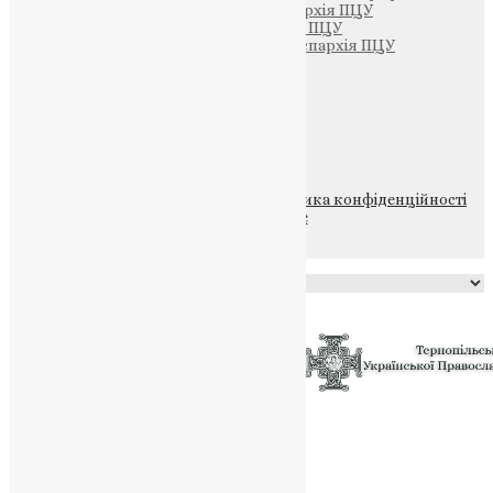
Тернопільсько-Кременецька єпархія ПЦУ
Тернопільсько-Бучацька єпархія ПЦУ
Тернопільсько-Теребовлянська єпархія ПЦУ
Щедрик – Церковна Лавка
ПОЖЕРТВА
НАШ ТЕЛЕГРАМ
© 2015-2026 Всі права захищені.
Політика конфіденційності
файлів та Cookie
Powered by
Translate