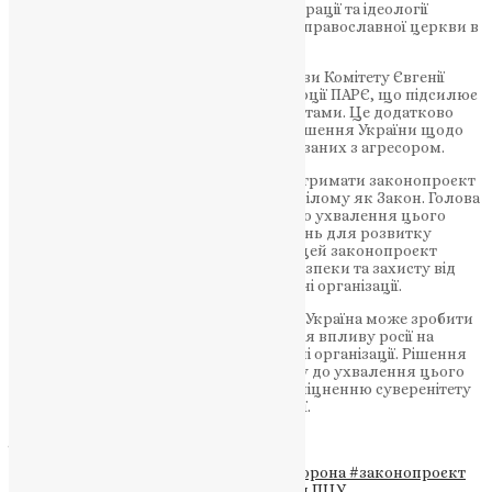
здійснюються від імені російської федерації та ідеології
«русского міра», діяльність російської православної церкви в
Україні заборонена».
Цей текст, за словами заступниці голови Комітету Євгенії
Кравчук, фактично є цитатою з Резолюції ПАРЄ, що підсилює
законопроєкт міжнародними документами. Це додатково
підтверджує міжнародну підтримку рішення України щодо
заборони діяльності організацій, пов’язаних з агресором.
Комітет рекомендує Верховній Раді підтримати законопроєкт
у другому читанні та ухвалити його в цілому як Закон. Голова
Комітету Микита Потураєв зазначив, що ухвалення цього
закону стане одним з доленосних рішень для розвитку
Незалежної України. За його словами, цей законопроєкт
сприятиме зміцненню національної безпеки та захисту від
впливу російської агресії через релігійні організації.
Після другого читання законопроєкту Україна може зробити
важливий крок у напрямку зменшення впливу росії на
внутрішні справи країни через релігійні організації. Рішення
Комітету є значущим кроком на шляху до ухвалення цього
важливого закону, який сприятиме зміцненню суверенітету
України та захисту від російської агресії.
ДЖЕРЕЛО
Теги
#ВРУ
#гуманітарна політика
#Заборона
#законопроєкт
#комітет
#РПЦ
#Тернопільська єпархія ПЦУ