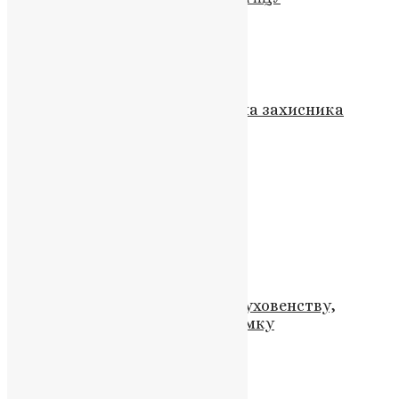
Схожі записи
Новини
,
Фото
Кременецька громада втратила захисника
України Михайла Юрківа
News
,
3 місяці тому
2 хв
читати
Новини
З Днем Незалежності України!
UAPC
,
10 років тому
1 хв
читати
Новини
,
Фото
Патріарх Філарет подякував духовенству,
військовим і вірянам за підтримку
News
,
7 місяців тому
1 хв
читати
Новини
,
Фото