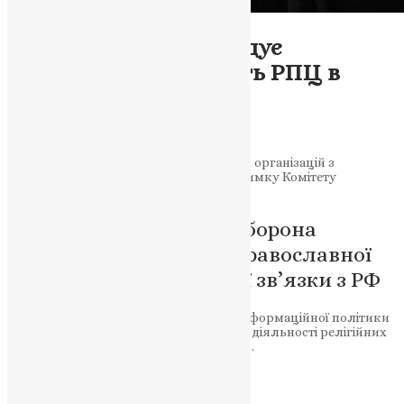
Новини
,
Фото
Комітет ВРУ рекомендує
заборонити діяльність РПЦ в
Україні
News
,
2 роки тому
2 хв
читати
Законопроєкт про заборону релігійних організацій з
російськими зв’язками отримав підтримку Комітету
Верховної Ради України.
Законопроєкт №8371: заборона
діяльності російської православної
церкви в Україні через її зв’язки з РФ
Комітет ВРУ з питань гуманітарної та інформаційної політики
підтримав законопроєкт про заборону діяльності релігійних
організацій, що мають зв’язки з росією.
НАШ ТЕЛЕГРАМ