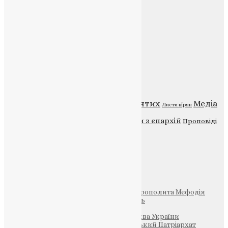
Веб-сайт:
https://uapc.te.ua
Головна
Контакти
Публічна оферта
Категорії
Відео
ENG - News
Житія святих
Медіа
Діти
Листи вірян
Новини
Молитва
Новини з єпархій
Проповіді
Фото
Свята
Інші
Фонд Пам’яті Блаженнішого Митрополита Мефодія
Парафія Святих Жон-Мироносиць
Патріархія ПЦУ (УАПЦ)
Офіційна сторінка – Помісна Церква України
Вселенський Константинопольський Патріархат