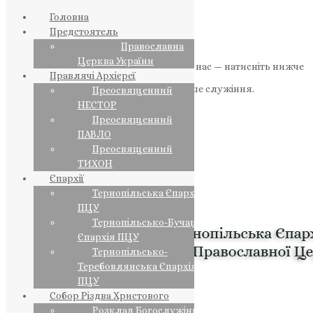
Головна
Предстоятель
Православна
Церква України
Якщо маєте можливість, підтримайте нас — натисніть нижче
Правлячі Архієреї
«Пожертва».
Ваша допомога зміцнює наше служіння.
Преосвященний
НЕСТОР
ПОЖЕРТВА
Преосвященний
ПАВЛО
НАШ ТЕЛЕГРАМ
Преосвященний
ТИХОН
Єпархії
Тернопільська Єпархія
ПЦУ
Тернопільсько-Бучацька
Єпархія ПЦУ
Тернопільсько-
Теребовлянська Єпархія
ПЦУ
Собор Різдва Христового
Розклад Богослужінь