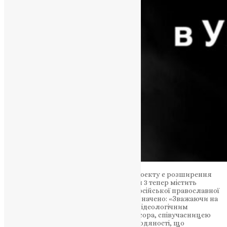
Одним з ключових моментів законопроєкту є розширення
редакцій деяких норм. Зокрема, стаття 3 тепер містить
положення про заборону діяльності російської православної
церкви (РПЦ) в Україні. У документі зазначено: «Зважаючи на
те, що російська православна церква є ідеологічним
продовженням режиму держави-агресора, співучасницею
воєнних злочинів та злочинів проти людяності, що