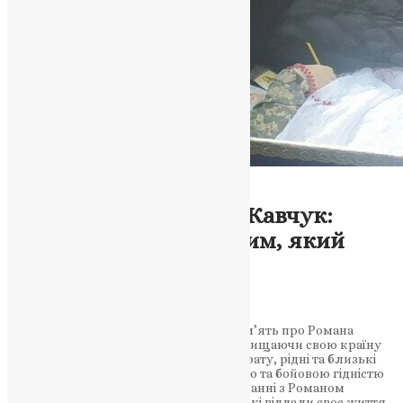
Тернопильська Эпархия
Новини
,
Фото
Герой України Роман Кавчук:
прощання з військовим, який
захищав свою країну
News
,
3 роки тому
2 хв
читати
Колиндянська громада вшанувала пам’ять про Романа
Кавчука, який став героєм України, захищаючи свою країну
від ворогів. Незважаючи на трагічну втрату, рідні та близькі
можуть бути пишатися самопожертвою та бойовою гідністю
свого сина, чоловіка, батька. При прощанні з Романом
молилися за його душу та всіх воїнів, які віддали своє життя