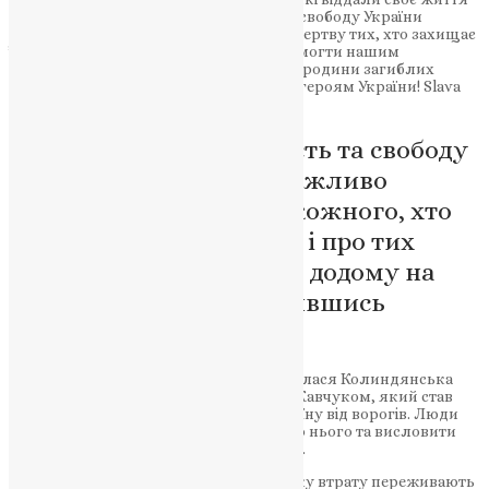
за країну. Боротьба за незалежність та свободу України
триває, тому важливо пам’ятати про жертву тих, хто захищає
її на передовій. Кожен з нас може допомогти нашим
військовим, підтримуючи ветеранів та родини загиблих
воїнів. Вічна і світла пам’ять полеглим героям України! Slava
Ukraini!
Боротьба за незалежність та свободу
України триває, тому важливо
пам’ятати про жертву кожного, хто
захищає її на передовій і про тих
героїв, які повернулися додому на
щиті назавжди залишившись
молодим
Слізьми вдячності та гордості наповнилася Колиндянська
громада під час прощання з Романом Кавчуком, який став
героєм України, захищаючи свою Україну від ворогів. Люди
зібралися, щоб вшанувати пам’ять про нього та висловити
глибоку повагу його військовій службі.
Розриває серце думка про те, яку важку втрату переживають