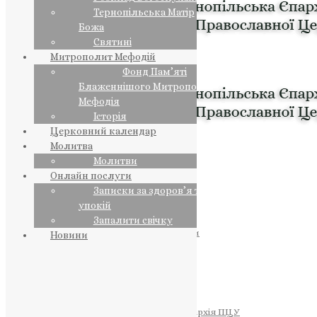
Тернопільська Матір
Божа
Святині
Митрополит Мефодій
Фонд Пам’яті
Блаженнішого Митрополита
Мефодія
Історія
Церковний календар
Молитва
Молитви
Онлайн послуги
Записки за здоров’я та за
упокій
Запалити свічку
ПРЕДСТОЯТЕЛЬ
Православна Церква України
Новини
ПРАВЛЯЧІ АРХІЄРЕЇ
Преосвященний НЕСТОР
Преосвященний ПАВЛО
Преосвященний ТИХОН
ЄПАРХІЇ
Тернопільська Єпархія ПЦУ
Тернопільсько-Бучацька Єпархія ПЦУ