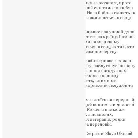
рідні та близькі Романа, яких він залишив за океаном, проте
вони можуть бути пишатися тим, що їхній син та чоловік був
таким мужнім та відданим своїй країні. Його бойова гідність та
самопожертва нарівні з іншими героями залишаться в серці
кожного, хто його знав та шанував.
При прощанні, священнослужителі молилися за упокій душі
Романа та всіх воїнів, які віддали своє життя за країну. Романа
поховали з усіма військовими почестями на місцевому
цвинтарі, а його пам’ять навіки залишиться в серцях тих, хто
пам’ятатиме його військову службу та самопожертву.
Боротьба за незалежність та свободу України триває, і кожен
воїн, який віддає своє життя за цю країну, заслуговує на нашу
довічну повагу та вдячність. Це трагічна подія нагадує нам
про те, яку вагому роль відіграють військові в нашому
суспільстві та про те, що мир і стабільність, якими ми
насолоджуємо, залежать від їхньої безкорисливої служби та
жертовності.
Ми повинні завжди пам’ятати про тих, хто стоїть на передовій
захисту нашої країни та дбати про те, щоб вони мали достатні
умови для виконання своїх обов’язків. Кожен з нас може
зробити свій внесок у підтримку наших військових,
наприклад, підтримуючи допомогу для ветеранів, родин
померлих воїнів та тих, хто перебуває на передовій.
Вічна і світла пам’ять полеглим героям України! Slava Ukraini!