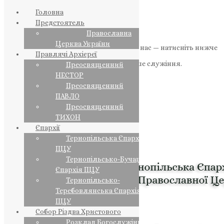
Головна
Предстоятель
Православна
Церква України
Якщо маєте можливість, підтримайте нас — натисніть нижче
Правлячі Архієреї
«Пожертва».
Ваша допомога зміцнює наше служіння.
Преосвященний
НЕСТОР
ПОЖЕРТВА
Преосвященний
ПАВЛО
НАШ ТЕЛЕГРАМ
Преосвященний
ТИХОН
Єпархії
Тернопільська Єпархія
ПЦУ
Тернопільсько-Бучацька
Єпархія ПЦУ
Тернопільсько-
Теребовлянська Єпархія
ПЦУ
Собор Різдва Христового
Розклад Богослужінь