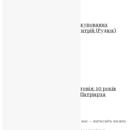
News
,
1 рік тому
2 хв
читати
Новини
,
Фото
Священиків ПЦУ катують на окупованих
територіях, – митрополит Димитрій (Рудюк)
UAPC
,
4 роки тому
1 хв
читати
Відео
,
Молитва
,
Новини
Молитва воїна перед боєм
News
,
3 роки тому
1 хв
читати
Новини
,
Фото
ФОТОГАЛЕРЕЯ/Ювілейна Хіротонія: 50 років
благословенного єпископства Патріарха
Варфоломія
News
,
3 роки тому
2 хв
читати
Якщо маєте можливість, підтримайте нас — натисніть нижче
«Пожертва».