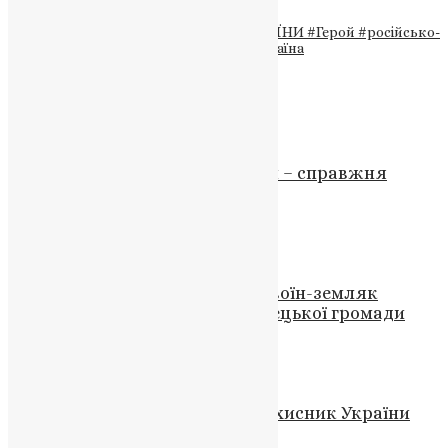
Теги
#війна
#ВІЙНА РОСІЇ ПРОТИ УКРАЇНИ
#Герой
#російсько-
українська війна
#РОСІЯ
#смерть
#Україна
Схожі записи
Новини
,
Фото
Говорун про Оленівку: Теракти – справжня
традиційна цінність путінізму
UAPC
,
4 роки тому
1 хв
читати
Новини
,
Фото
На щиті повертається додому воїн-земляк
Володимир Шаркий із Кременецької громади
News
,
11 місяців тому
2 хв
читати
Новини
,
Фото
Тернопіль в жалобі: загинув захисник України
Володимир Травніков