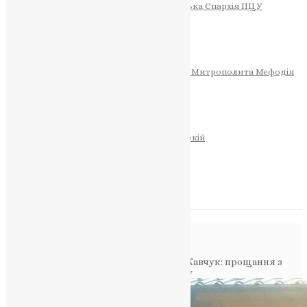
Тернопільсько-Теребовлянська Єпархія ПЦУ
СОБОР РІЗДВА ХРИСТОВОГО
Розклад Богослужінь
Тернопільська Матір Божа
Святині
МИТРОПОЛИТ МЕФОДІЙ
Фонд Пам’яті Блаженнішого Митрополита Мефодія
Історія
ЦЕРКОВНИЙ КАЛЕНДАР
МОЛИТВА
Молитви
ОНЛАЙН ПОСЛУГИ
Записки за здоров’я та за упокій
Запалити свічку
НОВИНИ
Повідомлення в блозі
Головна
>
Фото
>
Герой України Роман Кавчук: прощання з
військовим, який захищав свою країну