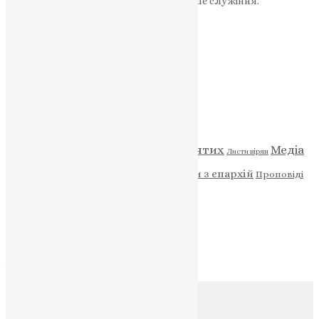
Ваша допомога зміцнює наше служіння.
ПОЖЕРТВА
НАШ ТЕЛЕГРАМ
Категорії
Відео
ENG - News
Житія святих
Медіа
Діти
Листи вірян
Новини
Молитва
Новини з єпархій
Проповіді
Фото
Свята
Архів
Архів
Соц.медіа