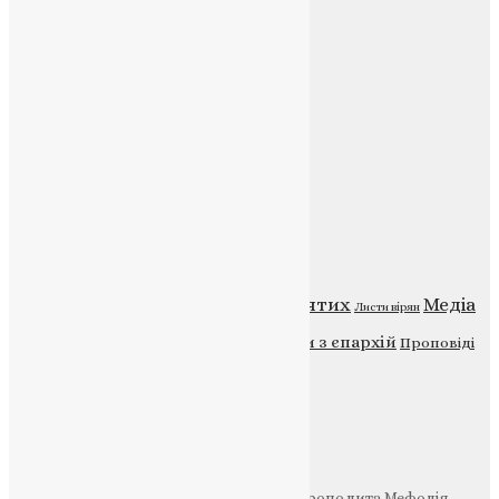
Контакти
E-mail:
info@uapc.te.ua
Веб-сайт:
https://uapc.te.ua
Головна
Контакти
Публічна оферта
Категорії
Відео
ENG - News
Житія святих
Медіа
Діти
Листи вірян
Новини
Молитва
Новини з єпархій
Проповіді
Фото
Свята
Інші
Фонд Пам’яті Блаженнішого Митрополита Мефодія