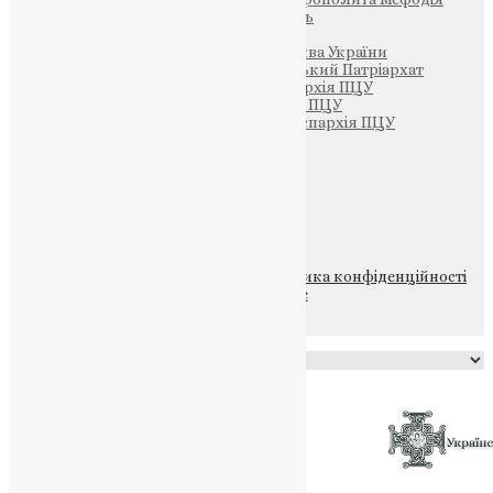
Парафія Святих Жон-Мироносиць
Патріархія ПЦУ (УАПЦ)
Офіційна сторінка – Помісна Церква України
Вселенський Константинопольський Патріархат
Тернопільсько-Кременецька єпархія ПЦУ
Тернопільсько-Бучацька єпархія ПЦУ
Тернопільсько-Теребовлянська єпархія ПЦУ
Щедрик – Церковна Лавка
ПОЖЕРТВА
НАШ ТЕЛЕГРАМ
© 2015-2026 Всі права захищені.
Політика конфіденційності
файлів та Cookie
Powered by
Translate