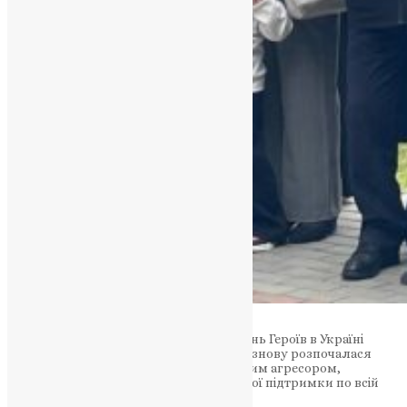
До здобуття незалежності 1991 року День Героїв в Україні
відзначали підпільно, а з 2014-го, коли знову розпочалася
активна фаза протистояння з російським агресором,
традиція набула нового сенсу й широкої підтримки по всій
країні.