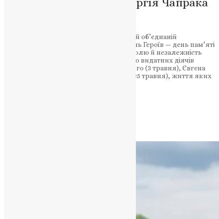
вдячності від голови Сергія Чапрака
за подвиг захисників
Сьогодні, 23 травня, у Підгороднянській об’єднаній
територіальній громаді відзначили День Героїв — день пам’яті
захисників, які віддали свої життя за волю й незалежність
України. Цю дату вибрано в пам’ять про видатних діячів
визвольного руху: Миколу Міхновського (3 травня), Євгена
Коновальця та Симона Петлюру (23 та 25 травня), життя яких
обірвали радянські агенти.
НАШ ТЕЛЕГРАМ