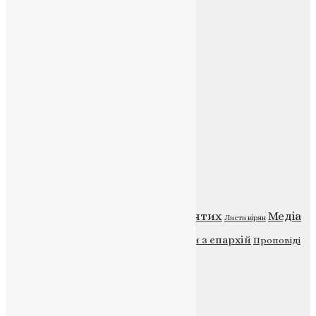
Контакти
E-mail:
info@uapc.te.ua
Веб-сайт:
https://uapc.te.ua
Головна
Контакти
Публічна оферта
Категорії
Відео
ENG - News
Житія святих
Медіа
Діти
Листи вірян
Новини
Молитва
Новини з єпархій
Проповіді
Фото
Свята
Інші