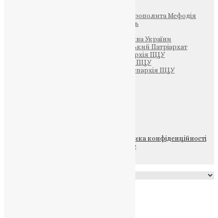
Фонд Пам’яті Блаженнішого Митрополита Мефодія
Парафія Святих Жон-Мироносиць
Патріархія ПЦУ (УАПЦ)
Офіційна сторінка – Помісна Церква України
Вселенський Константинопольський Патріархат
Тернопільсько-Кременецька єпархія ПЦУ
Тернопільсько-Бучацька єпархія ПЦУ
Тернопільсько-Теребовлянська єпархія ПЦУ
Щедрик – Церковна Лавка
ПОЖЕРТВА
НАШ ТЕЛЕГРАМ
© 2015-2026 Всі права захищені.
Політика конфіденційності
файлів та Cookie
Powered by
Translate