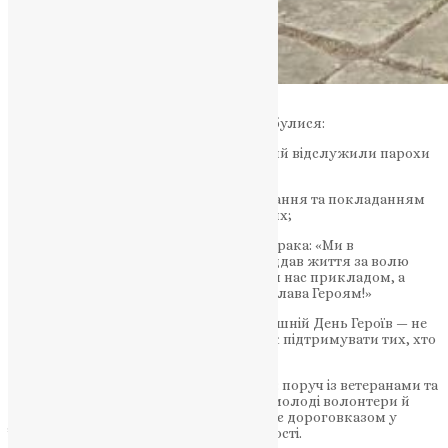
Сьогодні в рамках заходів громади відбулися:
– Молебень за загиблими Героями, який відслужили парохи
всіх сіл громади;
– Вшанування пам’яті хвилиною мовчання та покладанням
квітів до пам’ятних знаків у Почапинцях;
– Слово від голови громади Сергія Чапрака: «Ми в
неоплатному боргу перед тими, хто віддав життя за волю
України. Нехай їхня мужність стане для нас прикладом, а
наша вдячність — дією. Слава Україні! Слава Героям!»
Голова громад наголосив, що сьогоднішній День Героїв — не
лише спогад про минуле, а й обов’язок підтримувати тих, хто
продовжує боротьбу на фронті.
Усі заходи пройшли в єдності поколінь: поруч із ветеранами та
представниками міської ради стояли молоді волонтери й
школярі, для яких пам’ять про Героїв є дороговказом у
їхньому житті й громадянській свідомості.