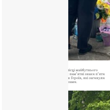
У серпні 2024 року в селі Почапинці на місці майбутнього
меморіального комплексу встановили пам’ятні знаки п’яти
захисникам громади. З того часу список Героїв, які загинули
за Україну, поповнився ще п’ятьма іменами.