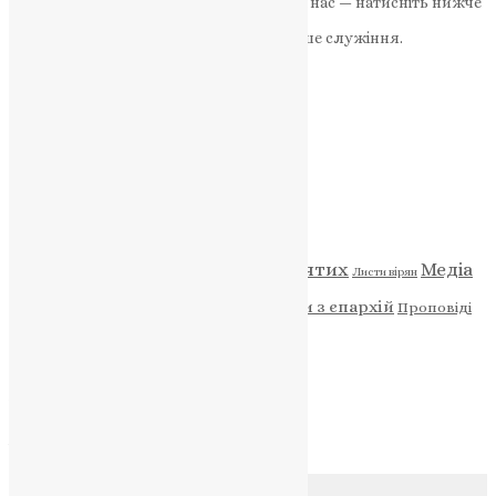
Якщо маєте можливість, підтримайте нас — натисніть нижче
«Пожертва».
Ваша допомога зміцнює наше служіння.
ПОЖЕРТВА
НАШ ТЕЛЕГРАМ
Категорії
Відео
ENG - News
Житія святих
Медіа
Діти
Листи вірян
Новини
Молитва
Новини з єпархій
Проповіді
Фото
Свята
Архів
Архів
Соц.медіа