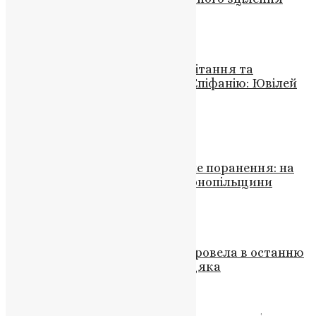
News
,
3 роки тому
4 хв
читати
Новини
Патріарх Філарет Висловлює Вітання та
Благословення Митрополиту Епіфанію: Ювілей
та П’ята Річниця Інтронізації
News
,
3 роки тому
1 хв
читати
Новини
,
Фото
Ворожа міна, вибух, смертельне поранення: на
Луганщині загинув боєць з Тернопільщини
UAPC
,
4 роки тому
1 хв
читати
Новини
,
Фото
Копичинці в жалобі: громада провела в останню
путь захисника Ярослава Стецяка
News
,
3 місяці тому
2 хв
читати