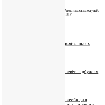
ДЖЕРЕЛО
Теги
#вшанування
#громада
#подвиг
#поминальна служба
#сучасні Герої
#Тернопільська єпархія ПЦУ
Схожі записи
Молитва
,
Новини
,
Фото
Життя святого Григорія Декаполіта: шлях
молитви, подвигу та служіння
News
,
2 роки тому
2 хв
читати
Новини
,
Фото
Співпраця держави і Церкви в освіті: відбулося
засідання Ради
News
,
5 місяців тому
2 хв
читати
Новини
Молитва в часи війни: Онлайн-засоби для
ментального здоров’я та духовного зцілення