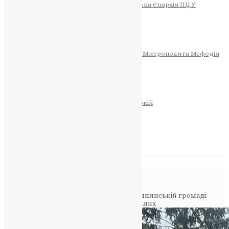
Тернопільсько-Теребовлянська Єпархія ПЦУ
СОБОР РІЗДВА ХРИСТОВОГО
Розклад Богослужінь
Тернопільська Матір Божа
Святині
МИТРОПОЛИТ МЕФОДІЙ
Фонд Пам’яті Блаженнішого Митрополита Мефодія
Історія
ЦЕРКОВНИЙ КАЛЕНДАР
МОЛИТВА
Молитви
ОНЛАЙН ПОСЛУГИ
Записки за здоров’я та за упокій
Запалити свічку
НОВИНИ
Повідомлення в блозі
Головна
>
Фото
>
День Героїв у Підгороднянській громаді:
віряни й влада разом вшанували загиблих