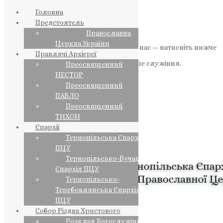
Головна
Предстоятель
Православна
Церква України
Якщо маєте можливість, підтримайте нас — натисніть нижче
Правлячі Архієреї
«Пожертва».
Ваша допомога зміцнює наше служіння.
Преосвященний
НЕСТОР
ПОЖЕРТВА
Преосвященний
ПАВЛО
НАШ ТЕЛЕГРАМ
Преосвященний
ТИХОН
Єпархії
Тернопільська Єпархія
ПЦУ
Тернопільсько-Бучацька
Єпархія ПЦУ
Тернопільсько-
Теребовлянська Єпархія
ПЦУ
Собор Різдва Христового
Розклад Богослужінь