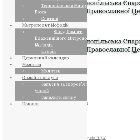
Тернопільська Матір
Божа
Святині
Митрополит Мефодій
Фонд Пам’яті
Блаженнішого Митрополита
Мефодія
Історія
Церковний календар
Молитва
Молитви
Онлайн послуги
Записки за здоров’я та за
упокій
Запалити свічку
ПРЕДСТОЯТЕЛЬ
Православна Церква України
Новини
ПРАВЛЯЧІ АРХІЄРЕЇ
Преосвященний НЕСТОР
Преосвященний ПАВЛО
Преосвященний ТИХОН
ЄПАРХІЇ
Тернопільська Єпархія ПЦУ
Тернопільсько-Бучацька Єпархія ПЦУ