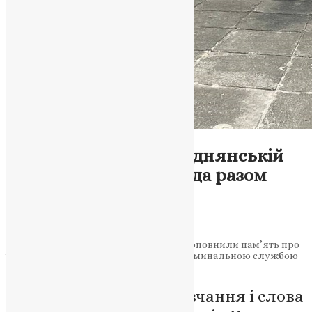
Новини
,
Фото
День Героїв у Підгороднянській
громаді: віряни й влада разом
вшанували загиблих
News
,
1 рік тому
2 хв
читати
У день 23 травня парафіяни громади доповнили пам’ять про
історичних діячів визвольного руху поминальною службою
за сучасних Героїв.
Молебень, хвилина мовчання і слова