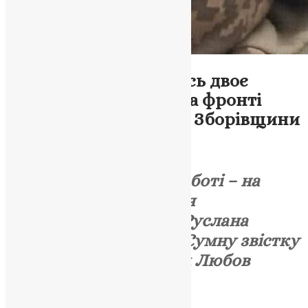
Новини
,
Фото
Без батька залишилось двоє
маленьких діточок: на фронті
загинув військовий зі Зборівщини
UAPC
,
4 роки тому
1 хв
читати
Тернопільщина у скорботі – на
війні обірвалось життя
військовослужбовця Руслана
(Миколи) Волошина.
Сумну звістку
повідомила у Facebook Любов
Кирик.