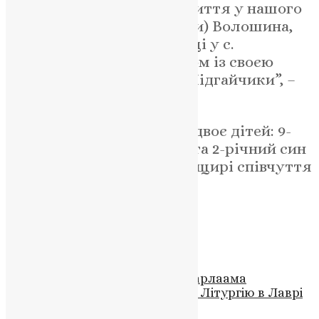
“Кривава війна забрала життя у нашого
земляка Руслана (Миколи) Волошина,
який народився в 1992 році у с.
Волосівка. Проживав разом із своєю
дружиною та дітьми у с.Підгайчики”, –
йдеться у її дописі.
У захисника залишилось двоє дітей: 9-
місячна донька Катруся та 2-річний син
Максимко. Висловлюємо щирі співчуття
родині загиблого.
Схожі записи
Новини
,
Фото
У день пам’яті преподобного Варлаама
Митрополит Епіфаній звершив Літургію в Лаврі