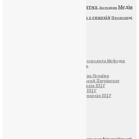
Відео
ENG - News
Житія святих
Медіа
Діти
Листи вірян
Новини
Молитва
Новини з єпархій
Проповіді
Фото
Свята
Інші
Фонд Пам’яті Блаженнішого Митрополита Мефодія
Парафія Святих Жон-Мироносиць
Патріархія ПЦУ (УАПЦ)
Офіційна сторінка – Помісна Церква України
Вселенський Константинопольський Патріархат
Тернопільсько-Кременецька єпархія ПЦУ
Тернопільсько-Бучацька єпархія ПЦУ
Тернопільсько-Теребовлянська єпархія ПЦУ
Щедрик – Церковна Лавка
ПОЖЕРТВА
НАШ ТЕЛЕГРАМ
© 2015-2026 Всі права захищені.
Політика конфіденційності