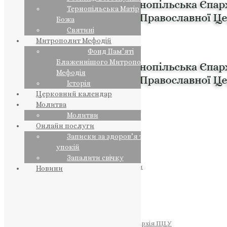
Тернопільська Матір
Божа
Святині
Митрополит Мефодій
Фонд Пам’яті
Блаженнішого Митрополита
Мефодія
Історія
Церковний календар
Молитва
Молитви
Онлайн послуги
Записки за здоров’я та за
упокій
Запалити свічку
ПРЕДСТОЯТЕЛЬ
Православна Церква України
Новини
ПРАВЛЯЧІ АРХІЄРЕЇ
Преосвященний НЕСТОР
Преосвященний ПАВЛО
Преосвященний ТИХОН
ЄПАРХІЇ
Тернопільська Єпархія ПЦУ
Тернопільсько-Бучацька Єпархія ПЦУ