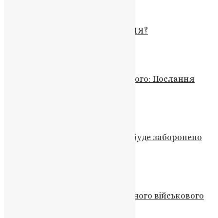
News
,
9 місяців тому
2 хв
читати
Новини
РОЗКРАДАННЯ чи РЕСТАВРАЦІЯ?
UAPC
,
6 років тому
7 хв
читати
Новини
Воздвиження Хреста Господнього: Послання
Митрополита Епіфанія
News
,
3 роки тому
7 хв
читати
Новини
,
Фото
Згадали про п’яту колону. Чи буде заборонено
діяльність РПЦ в Україні?
UAPC
,
4 роки тому
1 хв
читати
Новини
,
Фото
Перестало битися серце 24-річного військового
Миколи Тернопільського