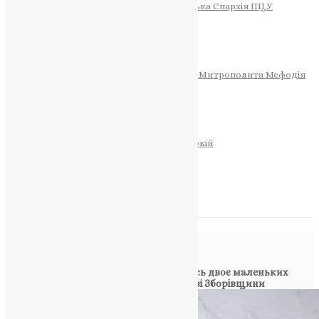
Тернопільсько-Теребовлянська Єпархія ПЦУ
СОБОР РІЗДВА ХРИСТОВОГО
Розклад Богослужінь
Тернопільська Матір Божа
Святині
МИТРОПОЛИТ МЕФОДІЙ
Фонд Пам’яті Блаженнішого Митрополита Мефодія
Історія
ЦЕРКОВНИЙ КАЛЕНДАР
МОЛИТВА
Молитви
ОНЛАЙН ПОСЛУГИ
Записки за здоров’я та за упокій
Запалити свічку
НОВИНИ
Повідомлення в блозі
Головна
>
Фото
>
Без батька залишилось двоє маленьких
діточок: на фронті загинув військовий зі Зборівщини