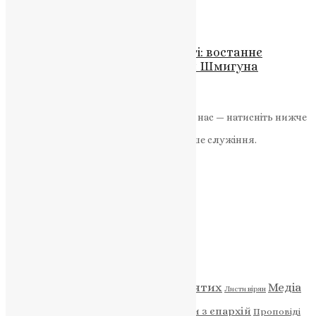
UAPC
,
4 роки тому
1 хв
читати
Новини
,
Фото
Лановецька громада у скорботі: востаннє
зустріли земляка-героя Сергія Шмигуна
News
,
1 рік тому
2 хв
читати
Якщо маєте можливість, підтримайте нас — натисніть нижче
«Пожертва».
Ваша допомога зміцнює наше служіння.
ПОЖЕРТВА
НАШ ТЕЛЕГРАМ
Категорії
Відео
ENG - News
Житія святих
Медіа
Діти
Листи вірян
Новини
Молитва
Новини з єпархій
Проповіді