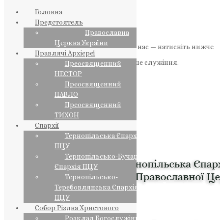
Головна
Предстоятель
Православна
Церква України
Якщо маєте можливість, підтримайте нас — натисніть нижче
Правлячі Архієреї
«Пожертва».
Ваша допомога зміцнює наше служіння.
Преосвященний
НЕСТОР
ПОЖЕРТВА
Преосвященний
ПАВЛО
НАШ ТЕЛЕГРАМ
Преосвященний
ТИХОН
Єпархії
Тернопільська Єпархія
ПЦУ
Тернопільсько-Бучацька
Єпархія ПЦУ
Тернопільсько-
Теребовлянська Єпархія
ПЦУ
Собор Різдва Христового
Розклад Богослужінь