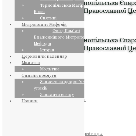
Тернопільська Матір
Божа
Святині
Митрополит Мефодій
Фонд Пам’яті
Блаженнішого Митрополита
Мефодія
Історія
Церковний календар
Молитва
Молитви
Онлайн послуги
Записки за здоров’я та за
упокій
Запалити свічку
ПРЕДСТОЯТЕЛЬ
Православна Церква України
Новини
ПРАВЛЯЧІ АРХІЄРЕЇ
Преосвященний НЕСТОР
Преосвященний ПАВЛО
Преосвященний ТИХОН
ЄПАРХІЇ
Тернопільська Єпархія ПЦУ
Тернопільсько-Бучацька Єпархія ПЦУ