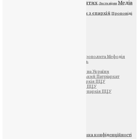
Відео
ENG - News
Житія святих
Медіа
Діти
Листи вірян
Новини
Молитва
Новини з єпархій
Проповіді
Фото
Свята
Інші
Фонд Пам’яті Блаженнішого Митрополита Мефодія
Парафія Святих Жон-Мироносиць
Патріархія ПЦУ (УАПЦ)
Офіційна сторінка – Помісна Церква України
Вселенський Константинопольський Патріархат
Тернопільсько-Кременецька єпархія ПЦУ
Тернопільсько-Бучацька єпархія ПЦУ
Тернопільсько-Теребовлянська єпархія ПЦУ
Щедрик – Церковна Лавка
ПОЖЕРТВА
НАШ ТЕЛЕГРАМ
© 2015-2026 Всі права захищені.
Політика конфіденційності