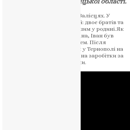
селі Первомайське Донецької області.
Народився Іван Горобець у Залісцях. У
батьків їх було четверо дітей: двоє братів та
дві сестри. Іван був найменшим у родині.Як
розповідає його сестра Оксана, Іван був
хорошим, слухняним хлопцем. Після
закінчення школи навчався у Тернополі на
будівельника. Почав їздити на заробітки за
кордон, адже мав золоті руки.