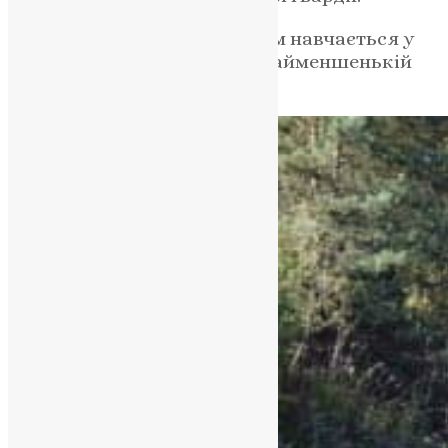
На три роки менший Максим навчається у
Луцьку, Артем – школяр. Найменшенькій
донечці Анютці – 5 рочків.