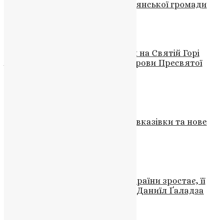
Володимир Гоменюк із Колиндянської громади
News
,
2 місяці тому
2 хв
читати
Новини
,
Фото
Молитва за захисників України на Святій Горі
Афон під час святкування Покрови Пресвятої
Богородиці
News
,
3 роки тому
2 хв
читати
Новини
Вийшли з друку Богослужбові вказівки та нове
видання Служебника
News
,
3 роки тому
2 хв
читати
Новини
,
Фото
Вплив Православної церкви України зростає, її
голос є більш чутно – богослов Даниїл Ґаладза
UAPC
,
4 роки тому
6 хв
читати
Новини