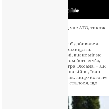
Чоловік боронив Україну під час АТО, також
служив за контрактом.
“Іван любив правду, завжди її добивався.
Боровся за Україну і хотів її захищати.
Знаючи, яка ситуація в країні, він не міг не
піти воювати. Усе казав, що там його сім’я,
побратими, – розповідає сестра Оксана. – Як
розв’язалася повномасштабна війна, Іван
зібрав необхідне і чекав. Казав, якщо його не
покличуть, піде сам. Але так сталося, що
його покликали”.