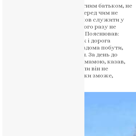
Хоча й чоловік був багатодітним батьком, не
шукав ніяких відмовок, ні перед чим не
зупинявся. У березні він пішов служити у
Збройні сили України. Жодного разу не
приїжджав до рідного села. Пояснював:
дають усього три дні, туди ж і дорога
входить. Приїде, нема коли вдома побути,
тільки рідні розхвилюються. За день до
загибелі Іван спілкувався з мамою, казав,
щоб не переживала тоді, коли він не
виходить на зв’язок. Як тільки зможе,
обов’язково зателефонує.