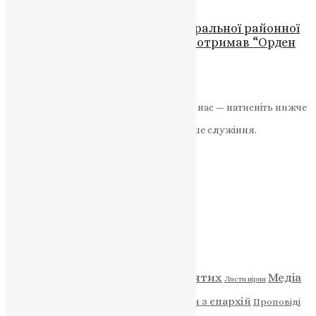
Директор Тернопільської центральної районної
лікарні Володимир Лісовський отримав “Орден
Святого Пантелеймона”
News
,
3 роки тому
1 хв
читати
Якщо маєте можливість, підтримайте нас — натисніть нижче
«Пожертва».
Ваша допомога зміцнює наше служіння.
ПОЖЕРТВА
НАШ ТЕЛЕГРАМ
Категорії
Відео
ENG - News
Житія святих
Медіа
Діти
Листи вірян
Новини
Молитва
Новини з єпархій
Проповіді