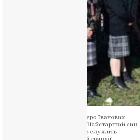
Сиротами залишилося четверо Іванових
дітей, яких він дуже любив. Найстарший син
Роман, якому 20 років, зараз служить
строковиком у Національній гвардії.