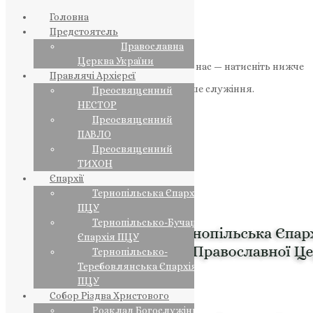
Головна
Предстоятель
Православна
Церква України
Якщо маєте можливість, підтримайте нас — натисніть нижче
Правлячі Архієреї
«Пожертва».
Ваша допомога зміцнює наше служіння.
Преосвященний
НЕСТОР
ПОЖЕРТВА
Преосвященний
ПАВЛО
НАШ ТЕЛЕГРАМ
Преосвященний
ТИХОН
Єпархії
Тернопільська Єпархія
ПЦУ
Тернопільсько-Бучацька
Єпархія ПЦУ
Тернопільсько-
Теребовлянська Єпархія
ПЦУ
Собор Різдва Христового
Розклад Богослужінь