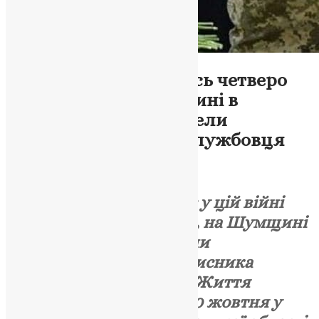
Новини
,
Фото
Без батька залишилось четверо
дітей: на Тернопільщині в
останню дорогу провели
загиблого військовослужбовця
UAPC
,
4 роки тому
1 хв
читати
Тернопільщині втрачає у цій війні
кращих своїх синів. Так, на Шумщині
в осанню дорогу провели
справжнього Героя, захисника
України Івана Горобця. Життя
захисника обірвалося 10 жовтня у