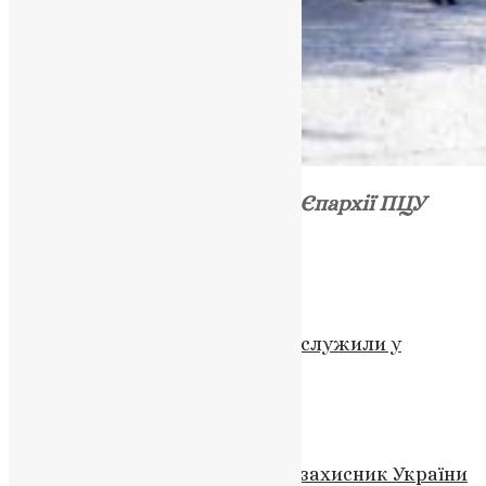
Пресслужба Тернопільської Єпархії ПЦУ
Схожі записи
Новини
,
Фото
Молебень з нагоди Дня сім’ї відслужили у
Тернополі
UAPC
,
4 роки тому
1 хв
читати
Новини
,
Фото
На Сумщині загинув 58-річний захисник України