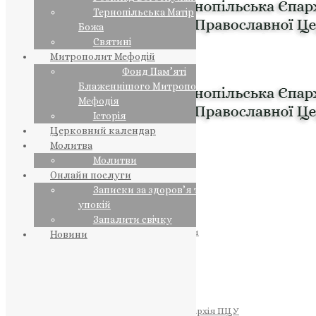
Тернопільська Матір
Божа
Святині
Митрополит Мефодій
Фонд Пам’яті
Блаженнішого Митрополита
Мефодія
Історія
Церковний календар
Молитва
Молитви
Онлайн послуги
Записки за здоров’я та за
упокій
Запалити свічку
ПРЕДСТОЯТЕЛЬ
Православна Церква України
Новини
ПРАВЛЯЧІ АРХІЄРЕЇ
Преосвященний НЕСТОР
Преосвященний ПАВЛО
Преосвященний ТИХОН
ЄПАРХІЇ
Тернопільська Єпархія ПЦУ
Тернопільсько-Бучацька Єпархія ПЦУ