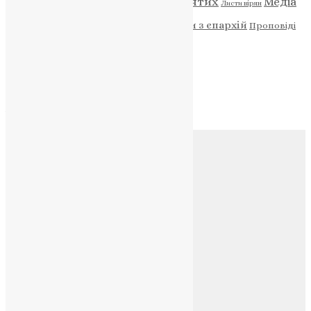
ENG - News
Житія святих
Медіа
Діти
Листи вірян
Новини
Молитва
Новини з єпархій
Проповіді
Фото
Свята
Архів
Архів
Соц.медіа
Контакти
E-mail:
info@uapc.te.ua
Веб-сайт:
https://uapc.te.ua
Головна
Контакти
Публічна оферта