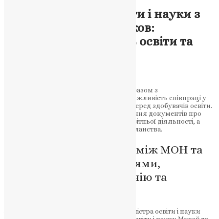
Новини
,
Фото
Зустріч міністра освіти і науки з
представниками церков:
співпраця на користь освіти та
моралі
News
,
2 роки тому
2 хв
читати
Міністр освіти та науки Оксен Лісовий разом з
представниками церков відзначили важливість співпраці у
підсиленні духовності та моральності серед здобувачів освіти.
Обговорені питання включають визнання документів про
вищу духовну освіту, ліцензування освітньої діяльності, а
також формування академічного капеланства.
Новий етап у співпраці між МОН та
церковними організаціями,
спрямований на гармонію та
виховання
4 квітня відбулася зустріч за участю міністра освіти і науки
Оксена Лісового, заступника міністра освіти і науки Михайла