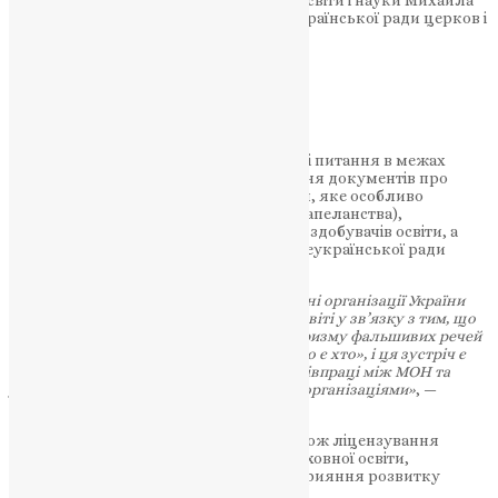
Винницького з представниками Всеукраїнської ради церков і
релігійних організацій.
НАШ ТЕЛЕГРАМ
Під час зустрічі обговорили пріоритетні питання в межах
співпраці. Зокрема, процедуру визнання документів про
вищу духовну освіту в Україні (питання, яке особливо
актуальне для підсилення інституту капеланства),
формування моральності й духовності здобувачів освіти, а
також подальшу співпрацю МОН та Всеукраїнської ради
церков і релігійних організацій.
«Впродовж довгого періоду часу релігійні організації України
були до певної міри дискриміновані в освіті у зв’язку з тим, що
ставлення до них формувалося через призму фальшивих речей
– церкви-симулякра. Війна показала «хто є хто», і ця зустріч є
черговим кроком в напрямі розвитку співпраці між МОН та
українськими церквами та релігійними організаціями»
, —
зазначив у виступі
Оксен Лісовий
.
Серед обговорюваних питань були також ліцензування
освітньої діяльності закладів вищої духовної освіти,
акредитації їхніх освітніх програм й сприяння розвитку
академічного капеланства.