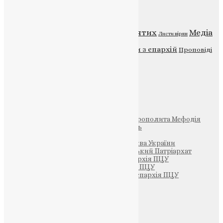
Категорії
Відео
ENG - News
Житія святих
Медіа
Діти
Листи вірян
Новини
Молитва
Новини з єпархій
Проповіді
Фото
Свята
Інші
Фонд Пам’яті Блаженнішого Митрополита Мефодія
Парафія Святих Жон-Мироносиць
Патріархія ПЦУ (УАПЦ)
Офіційна сторінка – Помісна Церква України
Вселенський Константинопольський Патріархат
Тернопільсько-Кременецька єпархія ПЦУ
Тернопільсько-Бучацька єпархія ПЦУ
Тернопільсько-Теребовлянська єпархія ПЦУ
Щедрик – Церковна Лавка
ПОЖЕРТВА
НАШ ТЕЛЕГРАМ