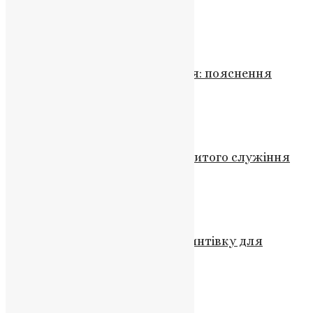
України сьогодні
News
,
1 рік тому
4 хв
читати
Молитва
,
Новини
,
Фото
Як читати кафизму з Псалтиря: пояснення
церковної традиції
News
,
5 місяців тому
4 хв
читати
Новини
,
Фото
Богоявлення як початок відкритого служіння
Спасителя
News
,
7 місяців тому
2 хв
читати
Новини
Збір коштів на снайперську гвинтівку для
унікального снайпера війни
News
,
3 роки тому
3 хв
читати
Новини
,
Фото