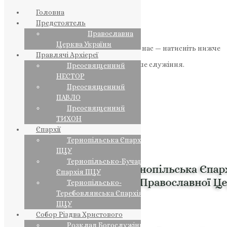
Головна
Предстоятель
Православна
Церква України
Якщо маєте можливість, підтримайте нас — натисніть нижче
Правлячі Архієреї
«Пожертва».
Ваша допомога зміцнює наше служіння.
Преосвященний
НЕСТОР
ПОЖЕРТВА
Преосвященний
ПАВЛО
НАШ ТЕЛЕГРАМ
Преосвященний
ТИХОН
Єпархії
Тернопільська Єпархія
ПЦУ
Тернопільсько-Бучацька
Єпархія ПЦУ
Тернопільсько-
Теребовлянська Єпархія
ПЦУ
Собор Різдва Христового
Розклад Богослужінь