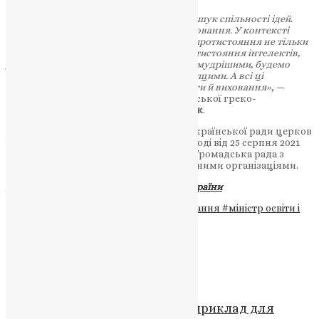
«Метою нашої співпраці є гармонія та пошук спільності ідей.
Йдеться насамперед про цінності та виховання. У контексті
теперішньої війни ми розуміємо, що це протистояння не тільки
збройне, це протистояння ціннісне, протистояння інтелектів,
умів. Ми переможемо тоді, коли будемо мудрішими, будемо
краще вихованими, будемо морально вищими. А всі ці
підвалини формуються в контексті освіти й виховання»
, —
зазначив у виступі Отець і Глава Української греко-
католицької церкви
Святослав Шевчук
.
Нагадуємо, що співпраця МОН та Всеукраїнської ради церков
і релігійних організацій базується на Угоді від 25 серпня 2021
року. Крім того, при МОН функціонує Громадська рада з
питань співпраці з церквами та релігійними організаціями.
Джерело:
Міністерство освіти і науки України
Теги
#зустріч
#Капеланство
#ліцензування
#міністр освіти і
науки
#мораль
#співпраця
#церква
Схожі записи
Відео
,
Молитва
,
Новини
,
Фото
Святий Арсеній Річинський — приклад для