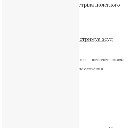
Повернення Героя: громада зустріла полеглого
воїна Петра Мурзу
News
,
2 роки тому
1 хв
читати
Молитва
,
Новини
,
Фото
Між гнівом і надією: слово, яке стримує осуд
News
,
7 місяців тому
2 хв
читати
Якщо маєте можливість, підтримайте нас — натисніть нижче
«Пожертва».
Ваша допомога зміцнює наше служіння.
ПОЖЕРТВА
НАШ ТЕЛЕГРАМ
Категорії
Відео