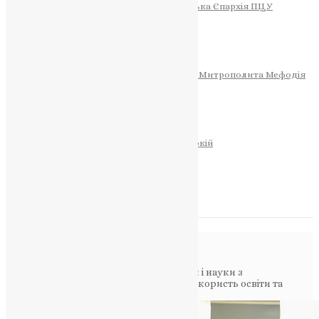
Тернопільсько-Теребовлянська Єпархія ПЦУ
СОБОР РІЗДВА ХРИСТОВОГО
Розклад Богослужінь
Тернопільська Матір Божа
Святині
МИТРОПОЛИТ МЕФОДІЙ
Фонд Пам’яті Блаженнішого Митрополита Мефодія
Історія
ЦЕРКОВНИЙ КАЛЕНДАР
МОЛИТВА
Молитви
ОНЛАЙН ПОСЛУГИ
Записки за здоров’я та за упокій
Запалити свічку
НОВИНИ
Повідомлення в блозі
Головна
>
Фото
>
Зустріч міністра освіти і науки з
представниками церков: співпраця на користь освіти та
моралі