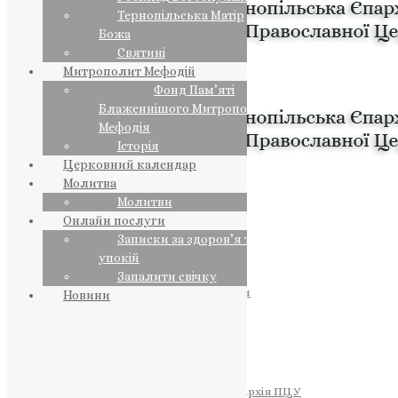
Тернопільська Матір
Божа
Святині
Митрополит Мефодій
Фонд Пам’яті
Блаженнішого Митрополита
Мефодія
Історія
Церковний календар
Молитва
Молитви
Онлайн послуги
Записки за здоров’я та за
упокій
Запалити свічку
ПРЕДСТОЯТЕЛЬ
Православна Церква України
Новини
ПРАВЛЯЧІ АРХІЄРЕЇ
Преосвященний НЕСТОР
Преосвященний ПАВЛО
Преосвященний ТИХОН
ЄПАРХІЇ
Тернопільська Єпархія ПЦУ
Тернопільсько-Бучацька Єпархія ПЦУ