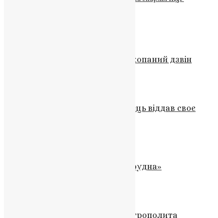
Схожі записи
Новини
На Тернопільщині знайшли закопаний дзвін
UAPC
,
6 років тому
1 хв
читати
Новини
,
Фото
Пам’ять Героя: Андрій Степанець віддав своє
життя за Україну
News
,
2 роки тому
1 хв
читати
Новини
,
Фото
Служба Тихона і «опасна», і «трудна»
UAPC
,
4 роки тому
2 хв
читати
Новини
Проповідь Блаженнійшого Митрополита