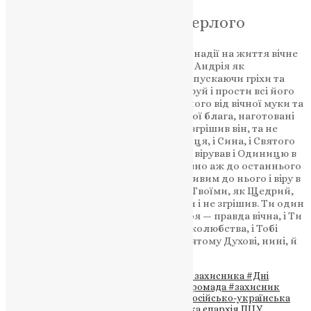
Молитва за всякого померлого
Пом’яни, Господи, Боже наш, у вірі й надії на життя вічне
спочилого раба Твого, брата нашого Андрія як
Милосердний і Людинолюбний, відпускаючи гріхи та
згладжуючи неправди, полегши, даруй і прости всі його
провини вільні й невільні, визволи його від вічної муки та
вогню геєнського і дай йому вічні Твої блага, наготовані
для тих, що люблять Тебе. Коли ж і згрішив він, та не
відступив від Тебе і безсумнівно в Отця, і Сина, і Святого
Духа, Бога, Тебе, в Трійці славимого, вірував і Одиницю в
Трійці і Трійцю в Одиниці православно аж до останнього
свого подиху визнавав. Будь милостивим до нього і віру в
Тебе замість діл прийми і з святими Твоїми, як Щедрий,
упокой: нема бо чоловіка, що жив би і не згрішив. Ти один
тільки без усякого гріха, і правда Твоя — правда вічна, і Ти
один Бог милости і щедрот, і чоловіколюбства, і Тобі
славу возсилаємо, Отцю, і Сину, і Святому Духові, нині, й
повсякчас, і на віки віків. Амінь.
Теги
#Андрій Поврозник
#вшанування захисника
#Дні
жалоби
#загиблий воїн
#Залозецька громада
#захисник
України
#Курська область
#пам’ять
#російсько-українська
війна
#село Гаї за Рудою
#Тернопільська єпархія ПЦУ