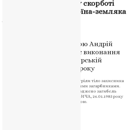
Залозецька громада у скорботі
зустріла полеглого воїна-земляка
Андрія Поврозника
News
,
3 місяці тому
2 хв
читати
Житель села Гаї за Рудою Андрій
Поврозник поліг під час виконання
бойового завдання у Курській
області ще восени 2024 року
20 травня у Залозецькій громаді зустріли тіло захисника
України, полеглого в бою з російськими загарбниками.
Офіційно 14 травня 2026 року підтверджено загибель
ПОВРОЗНИКА АНДРІЯ МИКОЛАЙОВИЧА, 26.01.1985 року
народження, жителя села Гаї за Рудою.
Підтримати молитву