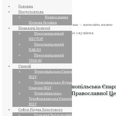
Головна
Предстоятель
Православна
Церква України
Якщо маєте можливість, підтримайте нас — натисніть нижче
Правлячі Архієреї
«Пожертва».
Ваша допомога зміцнює наше служіння.
Преосвященний
НЕСТОР
ПОЖЕРТВА
Преосвященний
ПАВЛО
НАШ ТЕЛЕГРАМ
Преосвященний
ТИХОН
Єпархії
Тернопільська Єпархія
ПЦУ
Тернопільсько-Бучацька
Єпархія ПЦУ
Тернопільсько-
Теребовлянська Єпархія
ПЦУ
Собор Різдва Христового
Розклад Богослужінь