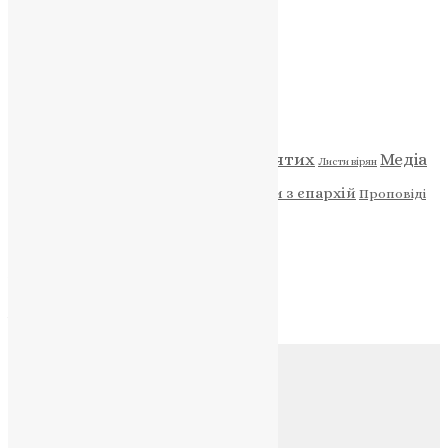
НАШ ТЕЛЕГРАМ
Категорії
Відео
ENG - News
Житія святих
Медіа
Діти
Листи вірян
Новини
Молитва
Новини з єпархій
Проповіді
Фото
Свята
Архів
Архів
Соц.медіа
Контакти
E-mail:
info@uapc.te.ua