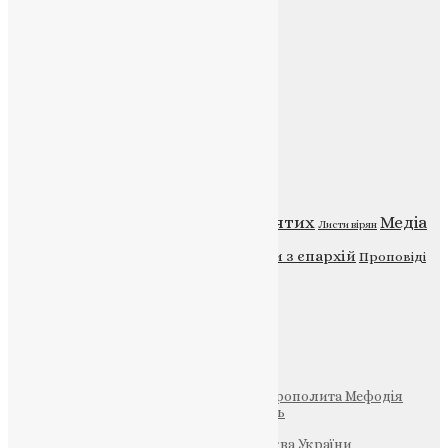
Веб-сайт:
https://uapc.te.ua
Головна
Контакти
Публічна оферта
Категорії
Відео
ENG - News
Житія святих
Медіа
Діти
Листи вірян
Новини
Молитва
Новини з єпархій
Проповіді
Фото
Свята
Інші
Фонд Пам’яті Блаженнішого Митрополита Мефодія
Парафія Святих Жон-Мироносиць
Патріархія ПЦУ (УАПЦ)
Офіційна сторінка – Помісна Церква України