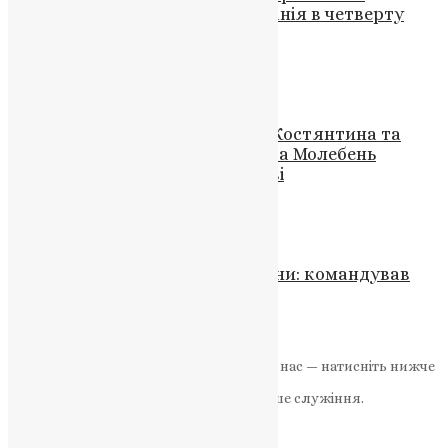
Київського і всієї України Епіфанія в четверту
неділю Великого посту
UAPC
,
5 років тому
8 хв
читати
Новини
,
Фото
Кафедральний Собор Святих Костянтина та
Єлени: Божественна Літургія та Молебень
єднали вірян у спільній молитві
News
,
3 роки тому
2 хв
читати
Відео
,
Новини
,
Фото
Історія морпіха з Тернопільщини: командував
групою на острові Зміїний
UAPC
,
4 роки тому
2 хв
читати
Якщо маєте можливість, підтримайте нас — натисніть нижче
«Пожертва».
Ваша допомога зміцнює наше служіння.
ПОЖЕРТВА