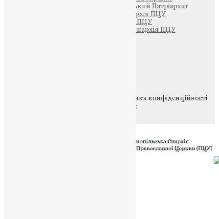
Вселенський Константинопольський Патріархат
Тернопільсько-Кременецька єпархія ПЦУ
Тернопільсько-Бучацька єпархія ПЦУ
Тернопільсько-Теребовлянська єпархія ПЦУ
Щедрик – Церковна Лавка
ПОЖЕРТВА
НАШ ТЕЛЕГРАМ
© 2015-2026 Всі права захищені.
Політика конфіденційності
файлів та Cookie