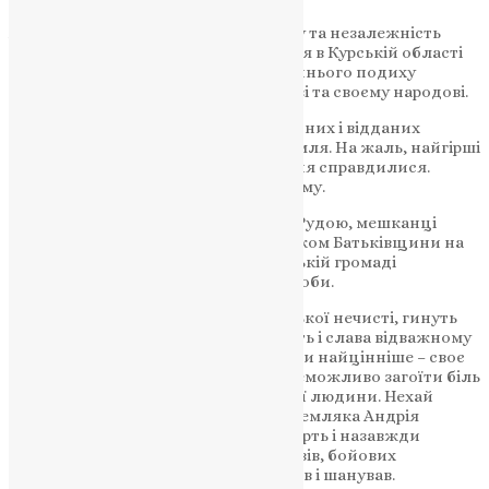
Андрій віддав своє життя за свободу та незалежність
України, виконуючи бойове завдання в Курській області
ще 20 жовтня 2024 року. Він до останнього подиху
залишався вірним військовій присязі та своєму народові.
На жаль, війна забирає молодих, чесних і відданих
людей, на яких тримається наша земля. На жаль, найгірші
передчуття та довгі місяці очікування справдилися.
Довго чекали рідні свого Героя додому.
Воїна-земляка зустріли у селі Гаї за Рудою, мешканці
якого вшанували кортеж із захисником Батьківщини на
шляху до рідної домівки. У Залозецькій громаді
оголосили 20–21 травня Днями жалоби.
Захищаючи Батьківщину від російської нечисті, гинуть
найкращі сини України. Вічна пам’ять і слава відважному
Воїну, який поклав на вівтар Вітчизни найцінніше – своє
життя! Важко знайти слова втіхи, неможливо загоїти біль
та гіркоту від втрати рідної, близької людини. Нехай
добрий, світлий спомин про воїна-земляка Андрія
Поврозника стане сильнішим за смерть і назавжди
залишиться у пам’яті близьких, друзів, бойових
побратимів, усіх хто знав його, любив і шанував.