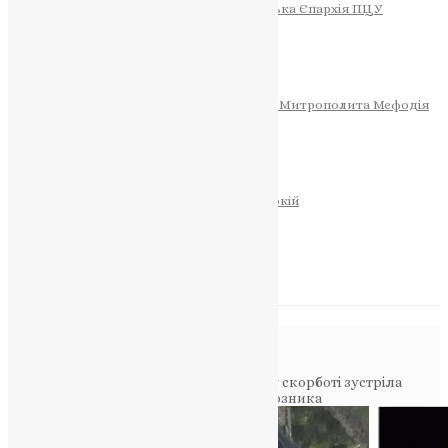
Тернопільсько-Теребовлянська Єпархія ПЦУ
СОБОР РІЗДВА ХРИСТОВОГО
Розклад Богослужінь
Тернопільська Матір Божа
Святині
МИТРОПОЛИТ МЕФОДІЙ
Фонд Пам’яті Блаженнішого Митрополита Мефодія
Історія
ЦЕРКОВНИЙ КАЛЕНДАР
МОЛИТВА
Молитви
ОНЛАЙН ПОСЛУГИ
Записки за здоров’я та за упокій
Запалити свічку
НОВИНИ
Повідомлення в блозі
Головна
>
Фото
>
Залозецька громада у скорботі зустріла
полеглого воїна-земляка Андрія Поврозника