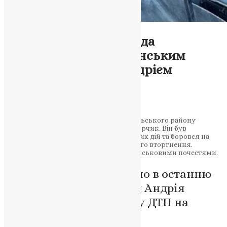
Новини
,
Фото
Загинув у ДТП: громада
попрощалася з українським
воїном-земляком Андрієм
Юрчиком
News
,
2 роки тому
3 хв
читати
7 листопада в селищі Дружба Тернопільського району
загинув 47-річний військовий Андрій Юрчик. Він був
захисником України, учасником бойових дій та боровся на
фронті з перших днів повномасштабного вторгнення.
Громада вшанувала пам’ять героя з військовими почестями.
Селище Дружба провело в останню
путь захисника України Андрія
Юрчика, який загинув у ДТП на
Тернопільщині