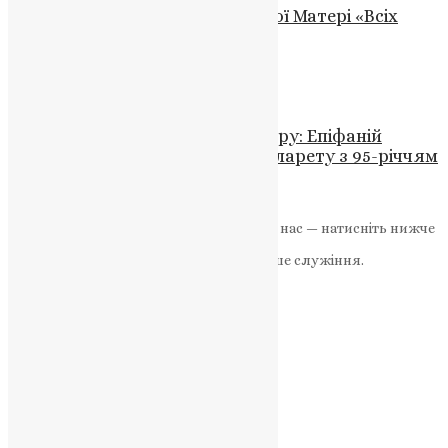
6 листопада — День ікони Божої Матері «Всіх
скорботних Радість»
UAPC
,
4 роки тому
3 хв
читати
Новини
,
Фото
ФОТО/Примирення заради Миру: Епіфаній
Надіслав Вітання Патріарху Філарету з 95-річчям
News
,
3 роки тому
3 хв
читати
Якщо маєте можливість, підтримайте нас — натисніть нижче
«Пожертва».
Ваша допомога зміцнює наше служіння.
ПОЖЕРТВА
НАШ ТЕЛЕГРАМ
Категорії