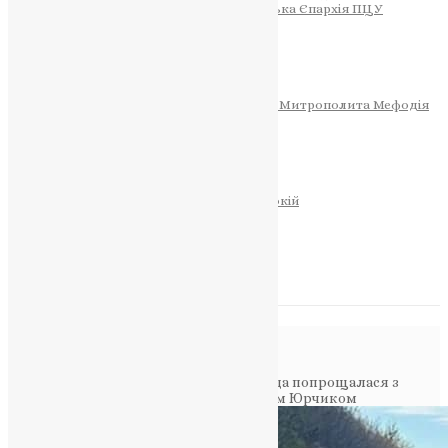
Тернопільсько-Теребовлянська Єпархія ПЦУ
СОБОР РІЗДВА ХРИСТОВОГО
Розклад Богослужінь
Тернопільська Матір Божа
Святині
МИТРОПОЛИТ МЕФОДІЙ
Фонд Пам’яті Блаженнішого Митрополита Мефодія
Історія
ЦЕРКОВНИЙ КАЛЕНДАР
МОЛИТВА
Молитви
ОНЛАЙН ПОСЛУГИ
Записки за здоров’я та за упокій
Запалити свічку
НОВИНИ
Повідомлення в блозі
Головна
>
Фото
>
Загинув у ДТП: громада попрощалася з
українським воїном-земляком Андрієм Юрчиком