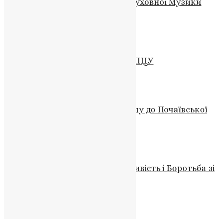
Спільна Молитва: Фестиваль Духовної Музики
2023 в Польщі
News
,
3 роки тому
1 хв
читати
Відео
,
Новини
ТИХОН ПЕТРАНЮК – РЕЙДЕР ПЦУ
UAPC
,
4 роки тому
5 хв
читати
Новини
,
Фото
Єпархія УПЦ МП скасувала ходу до Почаївської
лаври через війну
UAPC
,
4 роки тому
1 хв
читати
Новини
Голодомор: Пам’ять, Справедливість і Боротьба зі
Спадщиною
News
,
3 роки тому
2 хв
читати
Відео
,
Новини
,
Фото