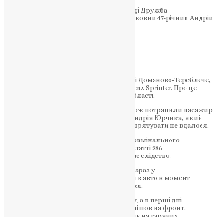
У ДТП, яка сталася 7 листопада у селищі Дружба
Тернопільського району, загинув військовий 47-річний Андрій
Юрчик.
НАШ ТЕЛЕГРАМ
Аварія трапилася близько 14:00 на трасі Доманово-Тереблече,
зіткнулися Volkswagen T5 та Mercedes Benz Sprinter. Про це
повідомили в поліції Тернопільської області.
До лікарні з серйозними травмами також потрапили пасажир
одного з бусів та водій іншого. Життя Андрія Юрчика, який
був за кермом другого мікроавтобуса, врятувати не вдалося.
Вирішується питання про відкриття кримінального
провадження відповідно до частини 2 статті 286
Кримінального кодексу України. Триває слідство.
Один із травмованих пасажирів, який зараз у
Теребовлянській лікарні, був з Андрієм в авто в момент
зіткнення. Вони односельці та однолітки.
— Андрій Юрчик служив ще з 2015 року, а в перші дні
повномасштабного вторгнення знову пішов на фронт.
Доєднався до лав 44 бригади, де служив на гарячих