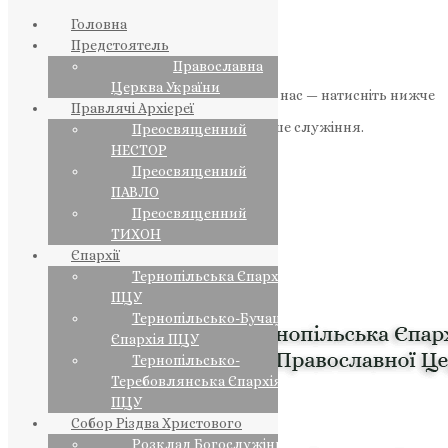
Головна
Предстоятель
Православна
Церква України
Якщо маєте можливість, підтримайте нас — натисніть нижче
Правлячі Архієреї
«Пожертва».
Ваша допомога зміцнює наше служіння.
Преосвященний
НЕСТОР
ПОЖЕРТВА
Преосвященний
ПАВЛО
НАШ ТЕЛЕГРАМ
Преосвященний
ТИХОН
Єпархії
Тернопільська Єпархія
ПЦУ
Тернопільсько-Бучацька
Єпархія ПЦУ
Тернопільсько-
Теребовлянська Єпархія
ПЦУ
Собор Різдва Христового
Розклад Богослужінь