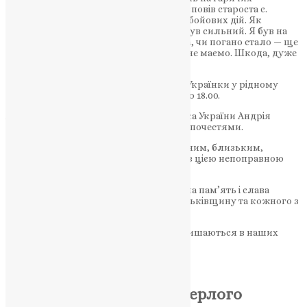
напрямках і отримав поранення, — розповів староста с.
Дружба Андрій Гарбуз. — Є учасником бойових дій. Як
розповідають його побратими, вояка був сильний. Я був на
місці ДТП. Чи то в них шарова відлетіла, чи погано стало — ще
не знаємо, результатів експертизи ще не маємо. Шкода, дуже
шкода… Це трагедія для нас усіх.
Панахида у домі Андрія на вулиці Лесі Українки у рідному
селищі Дружба відбулася 8 листопада о 18.00.
А о 13.00 9 листопада провели захисника України Андрія
Юрчика в останню путь з військовими почестями.
Приносимо глибокі співчуття сімʼї, рідним, близьким,
друзям, побратимам Андрія у зв’язку з цією непоправною
втратою.
Низький уклін захиснику України. Вічна пам’ять і слава
українському воїну, який захищав Батьківщину та кожного з
нас.
Герої не вмирають, вони назавжди залишаються в наших
серцях.
Нехай спочиває з Богом…
Молитва за всякого померлого