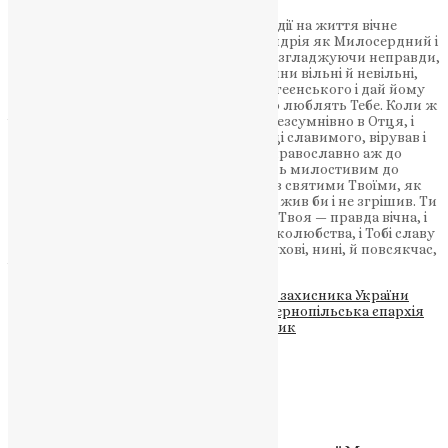
Пом’яни, Господи, Боже наш, у вірі й надії на життя вічне
спочилого раба Твого, брата нашого Андрія як Милосердний і
Людинолюбний, відпускаючи гріхи та згладжуючи неправди,
полегши, даруй і прости всі його провини вільні й невільні,
визволи його від вічної муки та вогню геєнського і дай йому
вічні Твої блага, наготовані для тих, що люблять Тебе. Коли ж
і згрішив він, та не відступив від Тебе і безсумнівно в Отця, і
Сина, і Святого Духа, Бога, Тебе, в Трійці славимого, вірував і
Одиницю в Трійці і Трійцю в Одиниці православно аж до
останнього свого подиху визнавав. Будь милостивим до
нього і віру в Тебе замість діл прийми і з святими Твоїми, як
Щедрий, упокой: нема бо чоловіка, що жив би і не згрішив. Ти
один тільки без усякого гріха, і правда Твоя — правда вічна, і
Ти один Бог милости і щедрот, і чоловіколюбства, і Тобі славу
возсилаємо, Отцю, і Сину, і Святому Духові, нині, й повсякчас,
і на віки віків. Амінь.
Теги
#ДТП у селищі Дружба
#загибель захисника України
#похорон з військовими почестями
#Тернопільська єпархія
ПЦУ
#учасник бойових дій Андрій Юрчик
Схожі записи
Відео
,
Новини
,
Фото