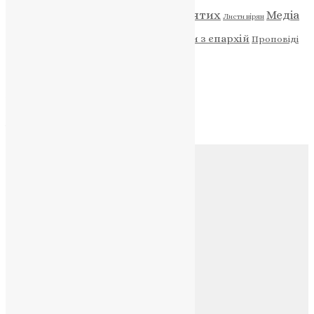
Відео
ENG - News
Житія святих
Медіа
Діти
Листи вірян
Новини
Молитва
Новини з єпархій
Проповіді
Фото
Свята
Архів
Архів
Соц.медіа
Контакти
E-mail:
info@uapc.te.ua
Веб-сайт:
https://uapc.te.ua
Головна
Контакти
Публічна оферта