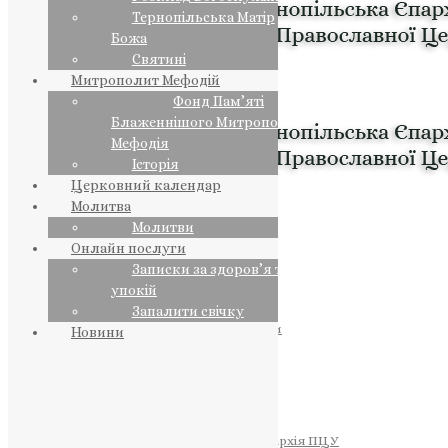
Тернопільська Матір
Божа
Святині
Митрополит Мефодій
Фонд Пам’яті
Блаженнішого Митрополита
Мефодія
Історія
Церковний календар
Молитва
Молитви
Онлайн послуги
Записки за здоров’я та за
упокій
Запалити свічку
ПРЕДСТОЯТЕЛЬ
Православна Церква України
Новини
ПРАВЛЯЧІ АРХІЄРЕЇ
Преосвященний НЕСТОР
Преосвященний ПАВЛО
Преосвященний ТИХОН
ЄПАРХІЇ
Тернопільська Єпархія ПЦУ
Тернопільсько-Бучацька Єпархія ПЦУ