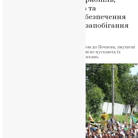
Волинь, Хмельниччина та
Рівненщина з метою забезпечення
громадської безпеки та запобігання
конфліктам.
Віряни УПЦ МП, які йдуть хресним ходом до Почаєва, змушені
ночувати в полях між селами, бо місцеві не пускають їх
ночувати у населені пункти та до помешкань.