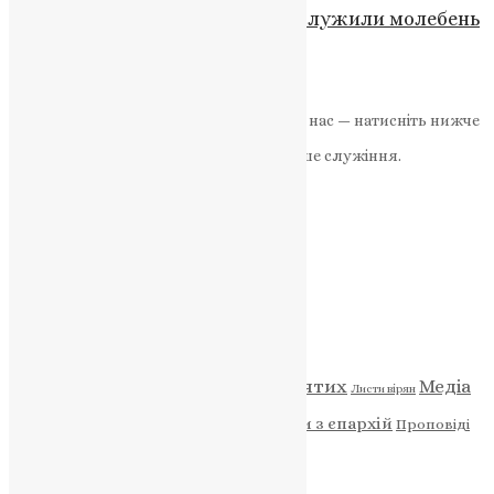
У Володимирському соборі відслужили молебень
за зниклих безвісти воїнів
News
,
11 місяців тому
2 хв
читати
Якщо маєте можливість, підтримайте нас — натисніть нижче
«Пожертва».
Ваша допомога зміцнює наше служіння.
ПОЖЕРТВА
НАШ ТЕЛЕГРАМ
Категорії
Відео
ENG - News
Житія святих
Медіа
Діти
Листи вірян
Новини
Молитва
Новини з єпархій
Проповіді
Фото
Свята