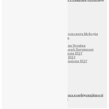
Фото
Свята
Інші
Фонд Пам’яті Блаженнішого Митрополита Мефодія
Парафія Святих Жон-Мироносиць
Патріархія ПЦУ (УАПЦ)
Офіційна сторінка – Помісна Церква України
Вселенський Константинопольський Патріархат
Тернопільсько-Кременецька єпархія ПЦУ
Тернопільсько-Бучацька єпархія ПЦУ
Тернопільсько-Теребовлянська єпархія ПЦУ
Щедрик – Церковна Лавка
ПОЖЕРТВА
НАШ ТЕЛЕГРАМ
© 2015-2026 Всі права захищені.
Політика конфіденційності
файлів та Cookie