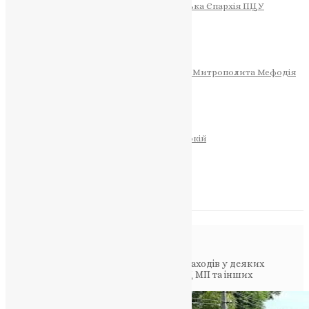
Тернопільсько-Теребовлянська Єпархія ПЦУ
СОБОР РІЗДВА ХРИСТОВОГО
Розклад Богослужінь
Тернопільська Матір Божа
Святині
МИТРОПОЛИТ МЕФОДІЙ
Фонд Пам’яті Блаженнішого Митрополита Мефодія
Історія
ЦЕРКОВНИЙ КАЛЕНДАР
МОЛИТВА
Молитви
ОНЛАЙН ПОСЛУГИ
Записки за здоров’я та за упокій
Запалити свічку
НОВИНИ
Повідомлення в блозі
Головна
>
Фото
>
Заборона релігійних заходів у деяких
областях України: обмеження для УПЦ МП та інших
паломників