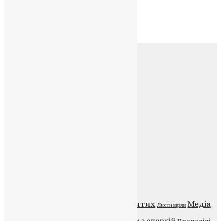
Архів
Архів
Соц.медіа
Контакти
E-mail:
info@uapc.te.ua
Веб-сайт:
https://uapc.te.ua
Головна
Контакти
Публічна оферта
Категорії
Відео
ENG - News
Житія святих
Медіа
Діти
Листи вірян
Новини
Молитва
Новини з єпархій
Проповіді