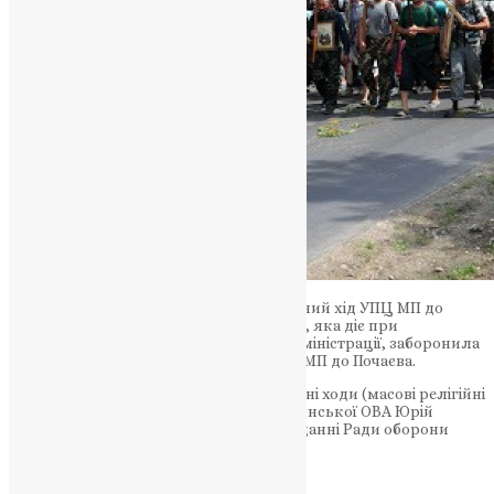
У чотирьох областях заборонили хресний хід УПЦ МП до
Почаєва. Рада оборони Тернопільщини, яка діє при
Тернопільській обласній військовій адміністрації, заборонила
проводити піший хід парафіянам УПЦ МП до Почаєва.
На Волині заборонили проводити хресні ходи (масові релігійні
заходи). Про це повідомив голова Волинської ОВА Юрій
Погуляйко. Рішення прийняли на засіданні Ради оборони
області.