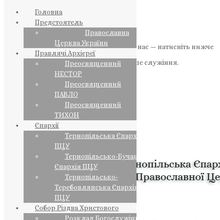
Головна
Предстоятель
Православна
Церква України
Якщо маєте можливість, підтримайте нас — натисніть нижче
Правлячі Архієреї
«Пожертва».
Ваша допомога зміцнює наше служіння.
Преосвященний
НЕСТОР
ПОЖЕРТВА
Преосвященний
ПАВЛО
НАШ ТЕЛЕГРАМ
Преосвященний
ТИХОН
Єпархії
Тернопільська Єпархія
ПЦУ
Тернопільсько-Бучацька
Єпархія ПЦУ
Тернопільсько-
Теребовлянська Єпархія
ПЦУ
Собор Різдва Христового
Розклад Богослужінь