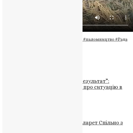
Теги
#громадська безпека
#конфлікти
#паломництво
#Рада
оборони
#релігійні заходи
Схожі записи
Новини
,
Фото
“Згодом ви побачите сильний результат”:
начальник Тернопільської ОВА про ситуацію в
Почаївській лаврі
News
,
3 роки тому
1 хв
читати
Відео
,
Новини
Молитва за Упокій: Патріарх Філарет Спільно з
Народом