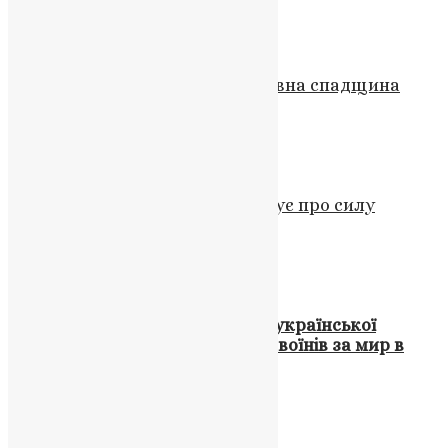
News
,
3 роки тому
2 хв
читати
Молитва
,
Новини
,
Фото
Слово, що стало золотом: духовна спадщина
Іоана Золотоустого
News
,
9 місяців тому
3 хв
читати
Новини
,
Фото
День благодійності: ПЦУ нагадує про силу
милосердя
News
,
11 місяців тому
2 хв
читати
Відео
,
Новини
,
Фото
Завершився останній етап Всеукраїнської
хресної ходи з мощами святих воїнів за мир в
Україні
UAPC
,
4 роки тому
1 хв
читати
Новини
,
Фото