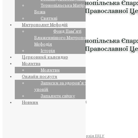
Тернопільська Матір
Божа
Святині
Митрополит Мефодій
Фонд Пам’яті
Блаженнішого Митрополита
Мефодія
Історія
Церковний календар
Молитва
Молитви
Онлайн послуги
Записки за здоров’я та за
упокій
Запалити свічку
ПРЕДСТОЯТЕЛЬ
Православна Церква України
Новини
ПРАВЛЯЧІ АРХІЄРЕЇ
Преосвященний НЕСТОР
Преосвященний ПАВЛО
Преосвященний ТИХОН
ЄПАРХІЇ
Тернопільська Єпархія ПЦУ
Тернопільсько-Бучацька Єпархія ПЦУ