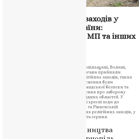
Відео
,
Новини
,
Фото
Заборона релігійних заходів у
деяких областях України:
обмеження для УПЦ МП та інших
паломників
News
,
3 роки тому
1 хв
читати
У ряді областей України, зокрема Тернопільщині, Волині,
Хмельниччині та Рівненщині, владні органи прийняли
рішення про заборону проведення релігійних заходів, таких
як хресні ходи та паломництва. Ці обмеження були
запроваджені з метою збереження громадської безпеки та
уникнення можливих конфліктів. Рішення про заборону
було прийнято Радами оборони відповідних областей. У
Тернопільській області заборонено піші хресні ходи до
Почаєва, а у Волинській, Хмельницькій та Рівненській
областях обмежено проведення масових релігійних заходів, у
тому числі паломництв, під час липня та серпня.
Релігійні ходи та паломництва
обмежені в областях Тернопіль,